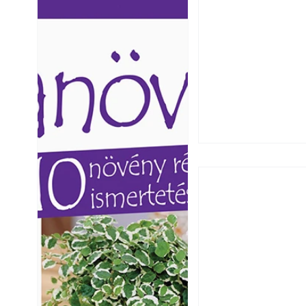
Ezermester lapszámai. A
Ezermester lapszámai
Laptapir kényelmes megoldás,
Laptapir kényelmes 
mert: – t
mert: – t