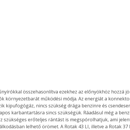
űnyírókkal összehasonlítva ezekhez az előnyökhöz hozzá jö
ók környezetbarát működési módja. Az energiát a konnektorb
ik kipufogógáz, nincs szükség drága benzinre és csendese
lapos karbantartásra sincs szükségük. Ráadásul még a ben
z szükséges erőteljes rántást is megspórolhatjuk, ami jele
lkodásban lelhető örömet. A Rotak 43 LI, illetve a Rotak 37 L