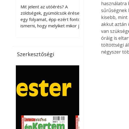
érnek tovább leszedés
használatra 
Mit jelent az utóérés? A
sűrűségnek k
után?
zöldségek, gyümölcsök érése
kisebb, mint
egy folyamat, épp ezért fontos
akkut aztán 
ismerni, hogy melyiket mikor jó
van szüksége
leszedni. Meg kell különböztetni
óráig is elta
a gazdasági és a biológiai
érettséget. Például a
töltöttségi á
paradicsomot sokszor
négyszer töb
Szerkesztőségi
gazdasági érettségben, azaz
félig éretten szedik le, ezután
utaztatják hosszan, és még
pulton tartható kell legyen.
Utóérik eközben, de nem lesz
olyan ízű, mint amit a saját
kertünkben, biológiai
érettségben szedünk le. Teljes
érettségben szedve nem
tárolható h