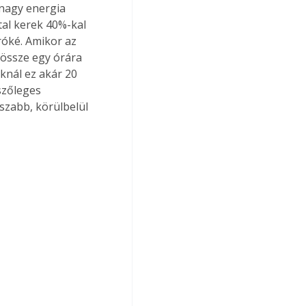
nagy energia 
al kerek 40%-kal 
óké. Amikor az 
össze egy órára 
knál ez akár 20 
szőleges 
sszabb, körülbelül 