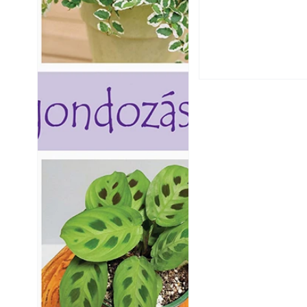
A szárazság csök
öntözési és talaj
idején
Balkon kertészk
Helytakarékos ke