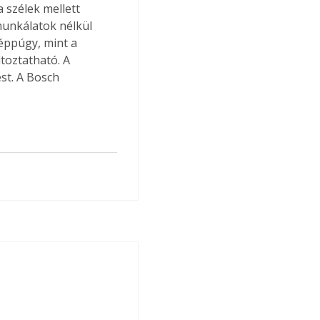
a szélek mellett 
ómunkálatok nélkül 
 éppúgy, mint a 
toztatható. A 
st. A Bosch 