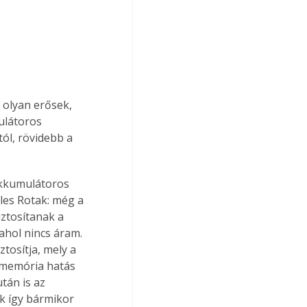
: olyan erősek, 
ulátoros 
ól, rövidebb a 
 akkumulátoros 
les Rotak: még a 
ztosítanak a 
ahol nincs áram. 
tosítja, mely a 
 memória hatás 
tán is az 
k így bármikor 