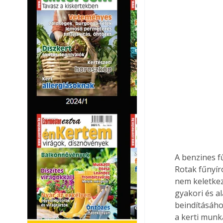
A benzines f
Rotak fűnyír
nem keletkez
gyakori és a
beindításáho
a kerti munká