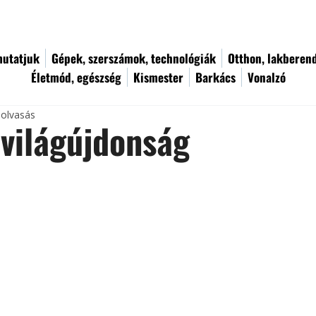
utatjuk
Gépek, szerszámok, technológiák
Otthon, lakberen
Életmód, egészség
Kismester
Barkács
Vonalzó
 olvasás
világújdonság