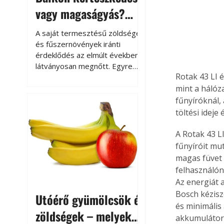
vagy magaságyás?
Helytakarékos
A saját termesztésű zöldségek
kertészkedés
és fűszernövények iránti
érdeklődés az elmúlt években
látványosan megnőtt. Egyre
Rotak 43 LI é
többen szeretnék tudni, honnan
származik az élelmiszer az
mint a háló
asztalukra, miközben a
fűnyíróknál,
kertészkedés sokak számára
töltési ideje
kikapcsolódást és feltöltődést
is jelent.
A Rotak 43 L
fűnyíróit mu
magas füvet 
felhasználón
Az energiát a
Bosch kézisz
Utóérő gyümölcsök és
és minimális
zöldségek – melyek
akkumulátor 