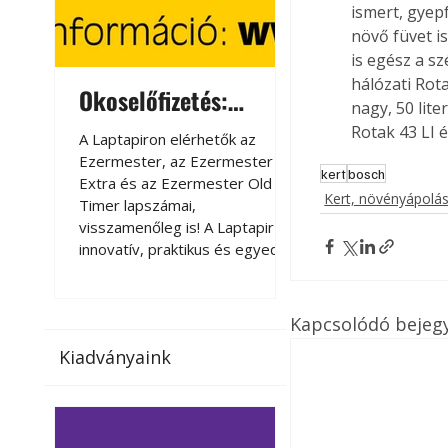
ismert, gyepf
növő füvet is
is egész a sz
hálózati Rot
Okoselőfizetés:
Okoselőfizetés
nagy, 50 lit
Ezermester Extra
Rotak 43 LI 
A Laptapiron elérhetők az
A Laptapiron elérhető
Ezermester, az Ezermester
Ezermester, az Ezer
kert
bosch
Extra és az Ezermester Old
Extra és az Ezermest
Kert, növényápolá
Timer lapszámai,
Timer lapszámai,
visszamenőleg is! A Laptapir új,
visszamenőleg is! A La
innovatív, praktikus és egyedi
innovatív, praktikus 
megoldás a nyomtatott
megoldás a nyomtato
magazinok digitális olvasására
magazinok digitális o
számítógépen, okostelefonon
számítógépen, okost
Kapcsolódó bejeg
vagy táblagépen. Kényelmesen
vagy táblagépen. Ké
Kiadványaink
az otthonában, útközben vagy
az otthonában, útköz
nyaralás, pihenés alatt is
nyaralás, pihenés alat
elérhetők lapszámaink. Bárhol,
elérhetők lapszámaink
bármikor, akár külföldön élve
bármikor, akár külföld
vagy dolgozva is olvashatók az
vagy dolgozva is olv