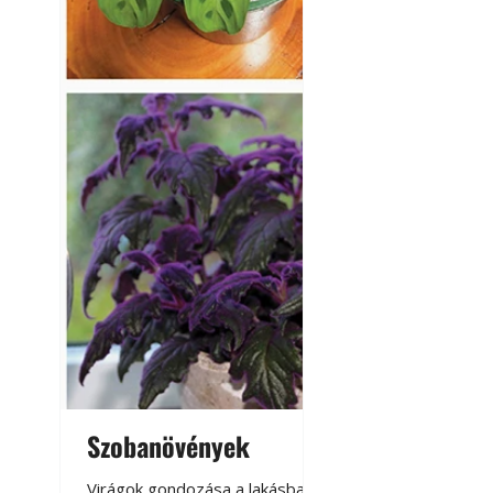
Szobanövények
Virágoskert: k
teraszon, laká
Virágok gondozása a lakásban,