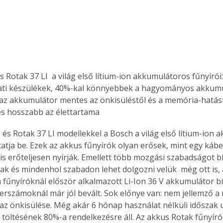
s Rotak 37 LI  a világ első lítium-ion akkumulátoros fűnyírói
zati készülékek, 40%-kal könnyebbek a hagyományos akkum
 az akkumulátor mentes az önkisüléstől és a memória-hatást
 és hosszabb az élettartama
I és Rotak 37 LI modellekkel a Bosch a világ első lítium-ion
tatja be. Ezek az akkus fűnyírók olyan erősek, mint egy kábe
is erőteljesen nyírják. Emellett több mozgási szabadságot bi
ak és mindenhol szabadon lehet dolgozni velük  még ott is, 
 fűnyíróknál először alkalmazott Li-Ion 36 V akkumulátor biz
erszámoknál már jól bevált. Sok előnye van: nem jellemző a
 az önkisülése. Még akár 6 hónap használat nélküli időszak u
töltésének 80%-a rendelkezésre áll. Az akkus Rotak fűnyíró