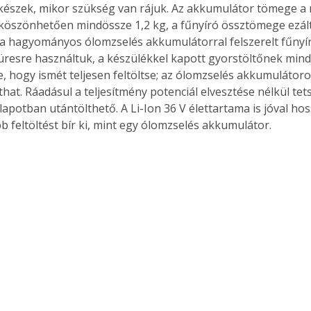
készek, mikor szükség van rájuk. Az akkumulátor tömege a 
öszönhetően mindössze 1,2 kg, a fűnyíró össztömege ezált
 a hagyományos ólomzselés akkumulátorral felszerelt fűnyír
üresre használtuk, a készülékkel kapott gyorstöltőnek mind
, hogy ismét teljesen feltöltse; az ólomzselés akkumulátoro
rthat. Ráadásul a teljesítmény potenciál elvesztése nélkül tet
llapotban utántölthető. A Li-Ion 36 V élettartama is jóval ho
b feltöltést bír ki, mint egy ólomzselés akkumulátor. 