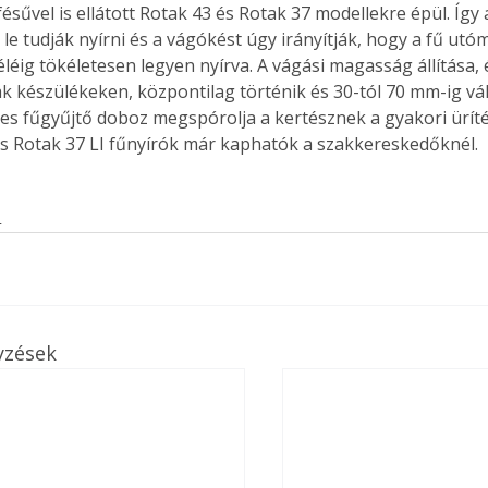
ésűvel is ellátott Rotak 43 és Rotak 37 modellekre épül. Így 
 le tudják nyírni és a vágókést úgy irányítják, hogy a fű ut
éléig tökéletesen legyen nyírva. A vágási magasság állítása,
ak készülékeken, központilag történik és 30-tól 70 mm-ig vál
Együtt jobban megéri!
eres fűgyűjtő doboz megspórolja a kertésznek a gyakori üríté
Bővebb információ itt!
és Rotak 37 LI fűnyírók már kaphatók a szakkereskedőknél. 
k az
Együtt jobban megéri! A
mester
könyvek tetszőleges
er Old
párosítással kedvezményes
s
áron, 0 Ft postaköltséggel
ptapir új,
megrendelhetők!
és egyedi
tt
lvasására
elefonon
yzések
nyelmesen
ben vagy
t is
. Bárhol,
ön élve
ashatók az