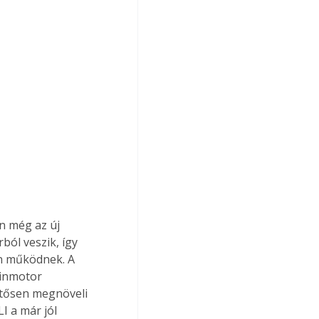
n még az új 
ól veszik, így 
n működnek. A 
zinmotor 
ntősen megnöveli 
I a már jól 