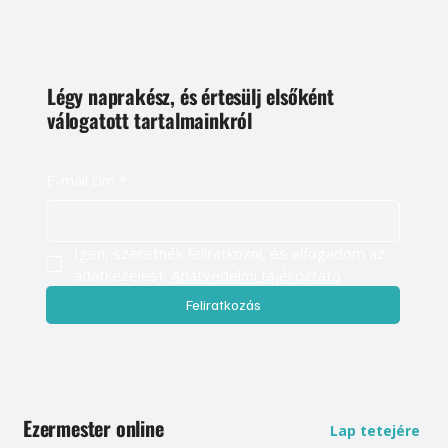
Légy naprakész, és értesülj elsőként
válogatott tartalmainkról
E-mail cím
*
Igen, szeretnék feliratkozni, és elfogadom az 
adatkezelést. 
Adatvédelmi tájékoztató
Feliratkozás
Ezermester online
Lap tetejére