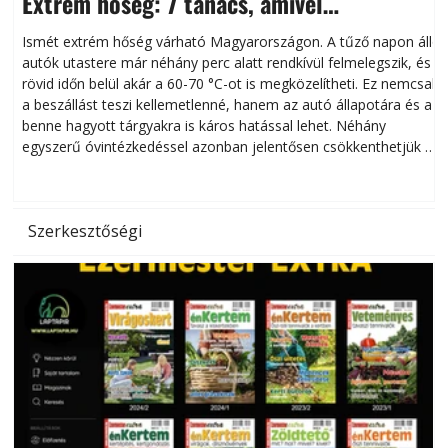
Extrém hőség: 7 tanács, amivel
megóvhatjuk autónkat a nyári károktól
Ismét extrém hőség várható Magyarországon. A tűző napon álló
autók utastere már néhány perc alatt rendkívül felmelegszik, és
rövid időn belül akár a 60-70 °C-ot is megközelítheti. Ez nemcsak
n
a beszállást teszi kellemetlenné, hanem az autó állapotára és a
benne hagyott tárgyakra is káros hatással lehet. Néhány
egyszerű óvintézkedéssel azonban jelentősen csökkenthetjük a
hőség káros hatásait.
l
Szerkesztőségi