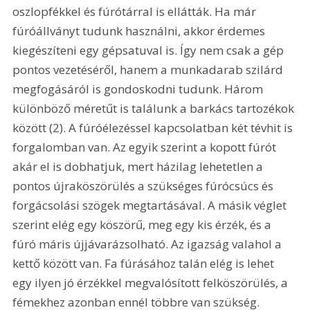
oszlopfékkel és fúrótárral is ellátták. Ha már 
fúróállványt tudunk használni, akkor érdemes 
kiegészíteni egy gépsatuval is. Így nem csak a gép 
pontos vezetéséről, hanem a munkadarab szilárd 
megfogásáról is gondoskodni tudunk. Három 
különböző méretűt is találunk a barkács tartozékok 
között (2). A fúróélezéssel kapcsolatban két tévhit is 
forgalomban van. Az egyik szerint a kopott fúrót 
akár el is dobhatjuk, mert házilag lehetetlen a 
pontos újraköszörülés a szükséges fúrócsúcs és 
forgácsolási szögek megtartásával. A másik véglet 
szerint elég egy köszörű, meg egy kis érzék, és a 
fúró máris újjávarázsolható. Az igazság valahol a 
kettő között van. Fa fúrásához talán elég is lehet 
egy ilyen jó érzékkel megvalósított felköszörülés, a 
fémekhez azonban ennél többre van szükség. 