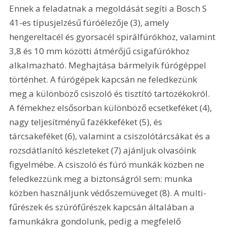
Ennek a feladatnak a megoldását segíti a Bosch S 
41-es típusjelzésű fúróélezője (3), amely 
hengereltacél és gyorsacél spirálfúrókhoz, valamint 
3,8 és 10 mm közötti átmérőjű csigafúrókhoz 
alkalmazható. Meghajtása bármelyik fúrógéppel 
történhet. A fúrógépek kapcsán ne feledkezünk 
meg a különböző csiszoló és tisztító tartozékokról. 
A fémekhez elsősorban különböző ecsetkeféket (4), 
nagy teljesítményű fazékkeféket (5), és 
tárcsakeféket (6), valamint a csiszolótárcsákat és a 
rozsdátlanító készleteket (7) ajánljuk olvasóink 
figyelmébe. A csiszoló és fúró munkák közben ne 
feledkezzünk meg a biztonságról sem: munka 
közben használjunk védőszemüveget (8). A multi-
fűrészek és szúrófűrészek kapcsán általában a 
famunkákra gondolunk, pedig a megfelelő 