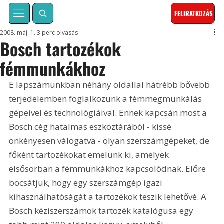
FELIRATKOZÁS
2008. máj. 1.
3 perc olvasás
Bosch tartozékok
fémmunkákhoz
E lapszámunkban néhány oldallal hátrébb bővebb 
terjedelemben foglalkozunk a fémmegmunkálás 
gépeivel és technológiáival. Ennek kapcsán most a 
Bosch cég hatalmas eszköztárából - kissé 
önkényesen válogatva - olyan szerszámgépeket, de 
főként tartozékokat emelünk ki, amelyek 
elsősorban a fémmunkákhoz kapcsolódnak. Előre 
bocsátjuk, hogy egy szerszámgép igazi 
kihasználhatóságát a tartozékok teszik lehetővé. A 
Bosch kéziszerszámok tartozék katalógusa egy 