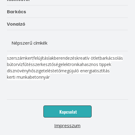
Barkács
Vonalzó
Népszerű címkék
szerszám
kert
felújítás
lakberendezés
kreatív ötlet
barkácsolás
bútor
víz
fűtés
szerkesztőség
elektronika
hasznos tippek
dísznövény
hőszigetelés
tető
megújuló energia
tisztítás
kerti munka
beton
nyár
Kapcsolat
Impresszum