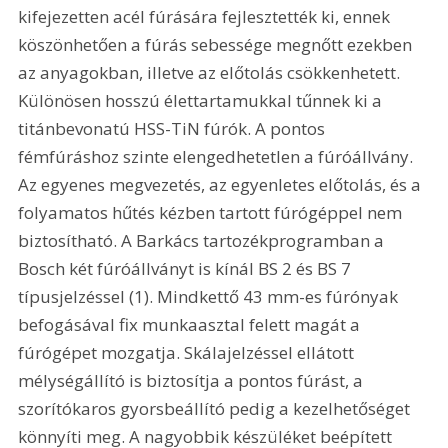
kifejezetten acél fúrására fejlesztették ki, ennek 
köszönhetően a fúrás sebessége megnőtt ezekben 
az anyagokban, illetve az előtolás csökkenhetett. 
Különösen hosszú élettartamukkal tűnnek ki a 
titánbevonatú HSS-TiN fúrók. A pontos 
fémfúráshoz szinte elengedhetetlen a fúróállvány. 
Az egyenes megvezetés, az egyenletes előtolás, és a 
folyamatos hűtés kézben tartott fúrógéppel nem 
biztosítható. A Barkács tartozékprogramban a 
Bosch két fúróállványt is kínál BS 2 és BS 7 
típusjelzéssel (1). Mindkettő 43 mm-es fúrónyak 
befogásával fix munkaasztal felett magát a 
fúrógépet mozgatja. Skálajelzéssel ellátott 
mélységállító is biztosítja a pontos fúrást, a 
szorítókaros gyorsbeállító pedig a kezelhetőséget 
könnyíti meg. A nagyobbik készüléket beépített 