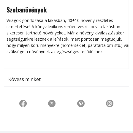
Szobanövények
Virágok gondozása a lakásban, 40+10 növény részletes
ismertetése! A könyv lexikonszerűen veszi sorra a lakásban
s
sikeresen tart­ha­tó növényeket. Már a növény kiválasztásakor
h
segítségünkre lesznek a leírások, mert pontosan megtudjuk,
k
hogy milyen körülményekre (hőmérséklet, páratartalom stb.) van
szüksége a növénynek az egészséges fejlődéshez.
t
Kövess minket