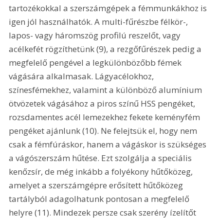
tartozékokkal a szerszámgépek a fémmunkákhoz is 
igen jól használhatók. A multi-fűrészbe félkör-, 
lapos- vagy háromszög profilú reszelőt, vagy 
acélkefét rögzíthetünk (9), a rezgőfűrészek pedig a 
megfelelő pengével a legkülönbözőbb fémek 
vágására alkalmasak. Lágyacélokhoz, 
színesfémekhez, valamint a különböző alumínium 
ötvözetek vágásához a piros színű HSS pengéket, 
rozsdamentes acél lemezekhez fekete keményfém 
pengéket ajánlunk (10). Ne felejtsük el, hogy nem 
csak a fémfúráskor, hanem a vágáskor is szükséges 
a vágószerszám hűtése. Ezt szolgálja a speciális 
kenőzsír, de még inkább a folyékony hűtőközeg, 
amelyet a szerszámgépre erősített hűtőközeg 
tartályból adagolhatunk pontosan a megfelelő 
helyre (11). Mindezek persze csak szerény ízelítőt 