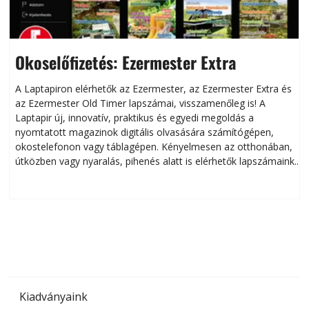
Okoselőfizetés: Ezermester Extra
A Laptapiron elérhetők az Ezermester, az Ezermester Extra és
az Ezermester Old Timer lapszámai, visszamenőleg is! A
Laptapir új, innovatív, praktikus és egyedi megoldás a
L
nyomtatott magazinok digitális olvasására számítógépen,
okostelefonon vagy táblagépen. Kényelmesen az otthonában,
útközben vagy nyaralás, pihenés alatt is elérhetők lapszámaink.
ú
Bárhol, bármikor, akár külföldön élve vagy dolgozva is
B
olvashatók az Ezermester lapszámai. A Laptapir kényelmes
megoldás, mert: – t
Kiadványaink