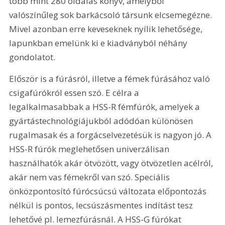
több mint 280 oldalas könyv, amelyből 
valószínűleg sok barkácsoló társunk elcsemegézne. 
Mivel azonban erre keveseknek nyílik lehetősége, 
lapunkban emelünk ki e kiadványból néhány 
gondolatot.
Először is a fúrásról, illetve a fémek fúrásához való 
csigafúrókról essen szó. E célra a 
legalkalmasabbak a HSS-R fémfúrók, amelyek a 
gyártástechnológiájukból adódóan különösen 
rugalmasak és a forgácselvezetésük is nagyon jó. A 
HSS-R fúrók meglehetősen univerzálisan 
használhatók akár ötvözött, vagy ötvözetlen acélról, 
akár nem vas fémekről van szó. Speciális 
önközpontosító fúrócsúcsú változata előpontozás 
nélkül is pontos, lecsúszásmentes indítást tesz 
lehetővé pl. lemezfúrásnál. A HSS-G fúrókat 