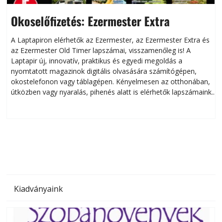
Okoselőfizetés: Ezermester Extra
A Laptapiron elérhetők az Ezermester, az Ezermester Extra és
az Ezermester Old Timer lapszámai, visszamenőleg is! A
Laptapir új, innovatív, praktikus és egyedi megoldás a
L
nyomtatott magazinok digitális olvasására számítógépen,
okostelefonon vagy táblagépen. Kényelmesen az otthonában,
útközben vagy nyaralás, pihenés alatt is elérhetők lapszámaink.
ú
Bárhol, bármikor, akár külföldön élve vagy dolgozva is
B
olvashatók az Ezermester lapszámai. A Laptapir kényelmes
megoldás, mert: – t
Kiadványaink