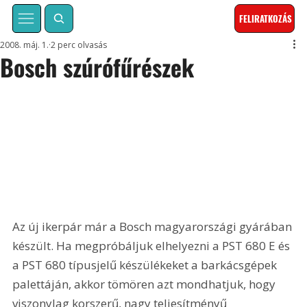
FELIRATKOZÁS
2008. máj. 1.
2 perc olvasás
Bosch szúrófűrészek
Az új ikerpár már a Bosch magyarországi gyárában 
készült. Ha megpróbáljuk elhelyezni a PST 680 E és 
a PST 680 típusjelű készülékeket a barkácsgépek 
palettáján, akkor tömören azt mondhatjuk, hogy 
viszonylag korszerű, nagy teljesítményű 