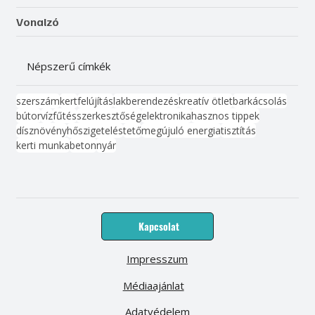
Vonalzó
Népszerű címkék
szerszám
kert
felújítás
lakberendezés
kreatív ötlet
barkácsolás
bútor
víz
fűtés
szerkesztőség
elektronika
hasznos tippek
dísznövény
hőszigetelés
tető
megújuló energia
tisztítás
kerti munka
beton
nyár
Kapcsolat
Impresszum
Médiaajánlat
Adatvédelem