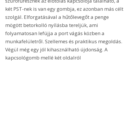
szúrófűrésznek az előtolás kapcsolója található, a 
két PST-nek is van egy gombja, ez azonban más célt 
szolgál. Elforgatásával a hűtőlevegőt a penge 
mögött betorkolló nyílásba tereljük, ami 
folyamatosan lefújja a port vágás közben a 
munkafelületről. Szellemes és praktikus megoldás. 
Végül még egy jól kihasználható újdonság. A 
kapcsológomb mellé két oldalról 