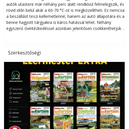
autók utastere már néhány perc alatt rendkívül felmelegszik, és
rövid időn belül akár a 60-70 °C-ot is megközelítheti. Ez nemcsak
n
a beszállást teszi kellemetlenné, hanem az autó állapotára és a
benne hagyott tárgyakra is káros hatással lehet. Néhány
egyszerű óvintézkedéssel azonban jelentősen csökkenthetjük a
hőség káros hatásait.
l
Szerkesztőségi