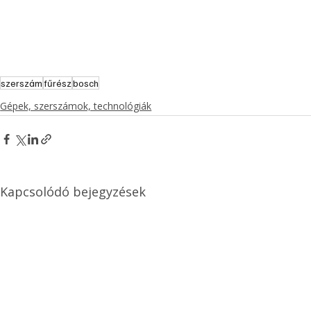
szerszám
fűrész
bosch
Gépek, szerszámok, technológiák
Kapcsolódó bejegyzések