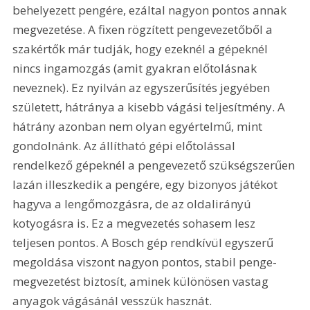
behelyezett pengére, ezáltal nagyon pontos annak 
megvezetése. A fixen rögzített pengevezetőből a 
szakértők már tudják, hogy ezeknél a gépeknél 
nincs ingamozgás (amit gyakran előtolásnak 
neveznek). Ez nyilván az egyszerűsítés jegyében 
született, hátránya a kisebb vágási teljesítmény. A 
hátrány azonban nem olyan egyértelmű, mint 
gondolnánk. Az állítható gépi előtolással 
rendelkező gépeknél a pengevezető szükségszerűen 
lazán illeszkedik a pengére, egy bizonyos játékot 
hagyva a lengőmozgásra, de az oldalirányú 
kotyogásra is. Ez a megvezetés sohasem lesz 
teljesen pontos. A Bosch gép rendkívül egyszerű 
megoldása viszont nagyon pontos, stabil penge-
megvezetést biztosít, aminek különösen vastag 
anyagok vágásánál vesszük hasznát. 