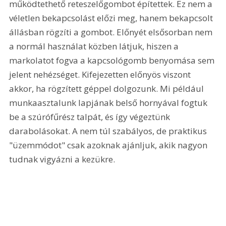
működtethető reteszelőgombot építettek. Ez nem a 
véletlen bekapcsolást előzi meg, hanem bekapcsolt 
állásban rögzíti a gombot. Előnyét elsősorban nem 
a normál használat közben látjuk, hiszen a 
markolatot fogva a kapcsológomb benyomása sem 
jelent nehézséget. Kifejezetten előnyös viszont 
akkor, ha rögzített géppel dolgozunk. Mi például 
munkaasztalunk lapjának belső hornyával fogtuk 
be a szúrófűrész talpát, és így végeztünk 
darabolásokat. A nem túl szabályos, de praktikus 
"üzemmódot" csak azoknak ajánljuk, akik nagyon 
tudnak vigyázni a kezükre.