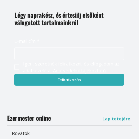
Légy naprakész, és értesülj elsőként
válogatott tartalmainkról
E-mail cím
*
Igen, szeretnék feliratkozni, és elfogadom az 
adatkezelést. 
Adatvédelmi tájékoztató
Feliratkozás
Ezermester online
Lap tetejére
Rovatok