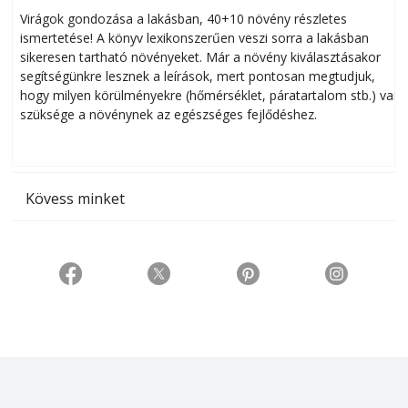
Virágok gondozása a lakásban, 40+10 növény részletes
ismertetése! A könyv lexikonszerűen veszi sorra a lakásban
s
sikeresen tart­ha­tó növényeket. Már a növény kiválasztásakor
h
segítségünkre lesznek a leírások, mert pontosan megtudjuk,
k
hogy milyen körülményekre (hőmérséklet, páratartalom stb.) van
szüksége a növénynek az egészséges fejlődéshez.
t
Kövess minket