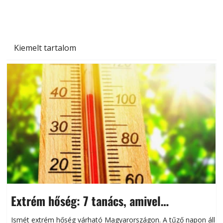
Kiemelt tartalom
Extrém hőség: 7 tanács, amivel
megóvhatjuk autónkat a nyári károktól
Ismét extrém hőség várható Magyarországon. A tűző napon álló