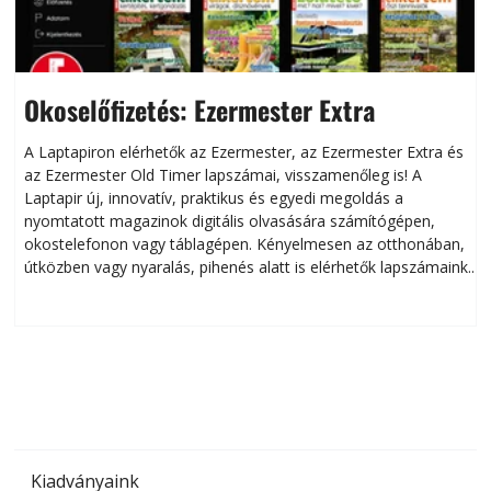
Okoselőfizetés: Ezermester Extra
A Laptapiron elérhetők az Ezermester, az Ezermester Extra és
az Ezermester Old Timer lapszámai, visszamenőleg is! A
Laptapir új, innovatív, praktikus és egyedi megoldás a
L
nyomtatott magazinok digitális olvasására számítógépen,
okostelefonon vagy táblagépen. Kényelmesen az otthonában,
útközben vagy nyaralás, pihenés alatt is elérhetők lapszámaink.
ú
Bárhol, bármikor, akár külföldön élve vagy dolgozva is
B
olvashatók az Ezermester lapszámai. A Laptapir kényelmes
megoldás, mert: – t
Kiadványaink