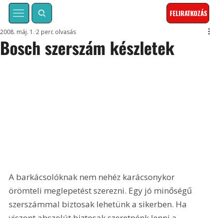
FELIRATKOZÁS
2008. máj. 1.
2 perc olvasás
Bosch szerszám készletek
A barkácsolóknak nem nehéz karácsonykor 
örömteli meglepetést szerezni. Egy jó minőségű 
szerszámmal biztosak lehetünk a sikerben. Ha 
viszont abszolút biztosak szeretnénk lenni a 