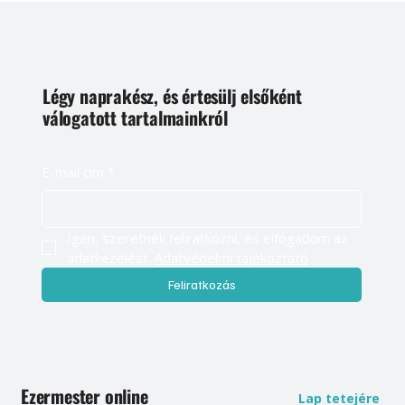
Légy naprakész, és értesülj elsőként
válogatott tartalmainkról
E-mail cím
*
Igen, szeretnék feliratkozni, és elfogadom az 
adatkezelést. 
Adatvédelmi tájékoztató
Feliratkozás
Ezermester online
Lap tetejére