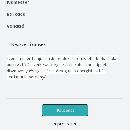
Kismester
Barkács
Vonalzó
Népszerű címkék
szerszám
kert
felújítás
lakberendezés
kreatív ötlet
barkácsolás
bútor
víz
fűtés
szerkesztőség
elektronika
hasznos tippek
dísznövény
hőszigetelés
tető
megújuló energia
tisztítás
kerti munka
beton
nyár
Kapcsolat
Impresszum