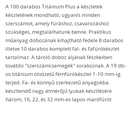
A 100 darabos Titánium Plus a készletek 
készletének mondható, ugyanis minden 
szerszámot, amely fúráshoz, csavarozáshoz 
szükséges, megtalálhatunk benne. Praktikus 
műanyag dobozának kihajtható fedele 8 darabos 
illetve 10 darabos komplett fal- és fafúrókészlet 
tartalmaz. A tároló doboz aljának fészkeiben 
további "szerszámcsemegék" sorakoznak. A 19 db-
os titánium ötvözetű fémfúrókészlet 1-10 mm-ig 
terjed. Fa- és könnyű szerkezetű anyagokba 
készítendő nagy átmérőjű lyukak készítésére 
három, 16, 22, és 32 mm-es lapos marófúrót 