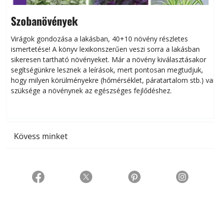
Szobanövények
Virágok gondozása a lakásban, 40+10 növény részletes
ismertetése! A könyv lexikonszerűen veszi sorra a lakásban
s
sikeresen tart­ha­tó növényeket. Már a növény kiválasztásakor
h
segítségünkre lesznek a leírások, mert pontosan megtudjuk,
k
hogy milyen körülményekre (hőmérséklet, páratartalom stb.) van
szüksége a növénynek az egészséges fejlődéshez.
t
Kövess minket