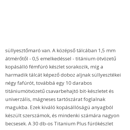
süllyesztőmaró van. A középső tálcában 1,5 mm 
átmérőtől - 0,5 emelkedéssel - titánium ötvözetű 
kopásálló fémfúró készlet sorakozik, míg a 
harmadik tálcát képező doboz aljnak süllyesztékei 
négy fafúrót, továbbá egy 10 darabos 
titániumötvözetű csavarbehajtó bit-készletet és 
univerzális, mágneses tartószárat foglalnak 
magukba. Ezek kiváló kopásállóságú anyagból 
készült szerszámok, és mindenki számára nagyon 
becsesek. A 30 db-os Titanium Plus fúrókészlet 