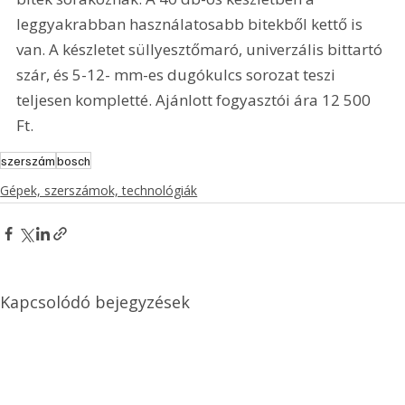
leggyakrabban használatosabb bitekből kettő is 
van. A készletet süllyesztőmaró, univerzális bittartó 
szár, és 5-12- mm-es dugókulcs sorozat teszi 
teljesen kompletté. Ajánlott fogyasztói ára 12 500 
Ft. 
szerszám
bosch
Gépek, szerszámok, technológiák
Kapcsolódó bejegyzések