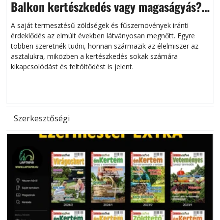
Balkon kertészkedés vagy magaságyás?
Helytakarékos kertészkedés
A saját termesztésű zöldségek és fűszernövények iránti
érdeklődés az elmúlt években látványosan megnőtt. Egyre
többen szeretnék tudni, honnan származik az élelmiszer az
l
asztalukra, miközben a kertészkedés sokak számára
kikapcsolódást és feltöltődést is jelent.
é
d
Szerkesztőségi