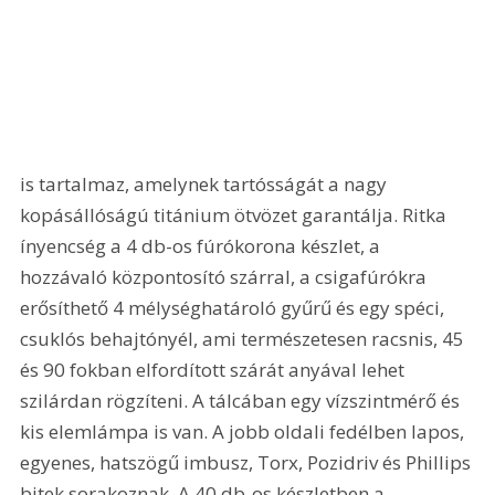
is tartalmaz, amelynek tartósságát a nagy 
kopásállóságú titánium ötvözet garantálja. Ritka 
ínyencség a 4 db-os fúrókorona készlet, a 
hozzávaló központosító szárral, a csigafúrókra 
erősíthető 4 mélységhatároló gyűrű és egy spéci, 
csuklós behajtónyél, ami természetesen racsnis, 45 
és 90 fokban elfordított szárát anyával lehet 
szilárdan rögzíteni. A tálcában egy vízszintmérő és 
kis elemlámpa is van. A jobb oldali fedélben lapos, 
egyenes, hatszögű imbusz, Torx, Pozidriv és Phillips 
bitek sorakoznak. A 40 db-os készletben a 