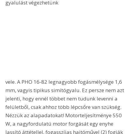
gyalulást végezhetünk 
vele. A PHO 16-82 legnagyobb fogásmélysége 1,6 
mm, vagyis tipikus simítógyalu. Ez persze nem azt 
jelenti, hogy ennél többet nem tudunk levenni a 
felületből, csak ahhoz több lépcsőre van szükség. 
Nézzük az alapadatokat! Motorteljesítménye 550 
W, a nagyfordulatú motor forgását egy enyhe 
lassító áttétellel, fogasszíjas hajtóművel (2) fogják 