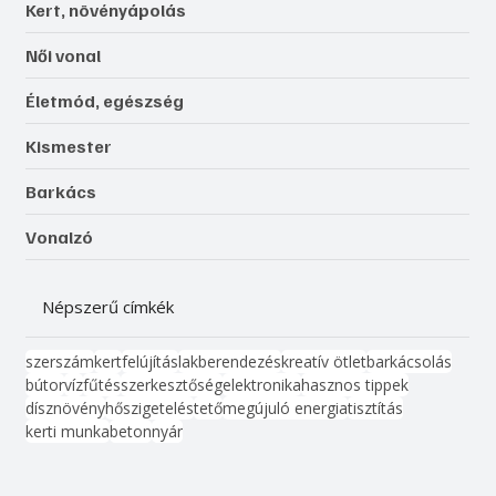
Kert, növényápolás
Női vonal
Életmód, egészség
Kismester
Barkács
Vonalzó
Népszerű címkék
szerszám
kert
felújítás
lakberendezés
kreatív ötlet
barkácsolás
bútor
víz
fűtés
szerkesztőség
elektronika
hasznos tippek
dísznövény
hőszigetelés
tető
megújuló energia
tisztítás
kerti munka
beton
nyár