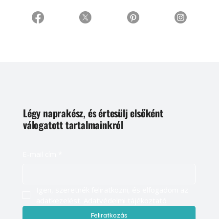
Légy naprakész, és értesülj elsőként
válogatott tartalmainkról
E-mail cím
*
Igen, szeretnék feliratkozni, és elfogadom az 
adatkezelést. 
Adatvédelmi tájékoztató
Feliratkozás