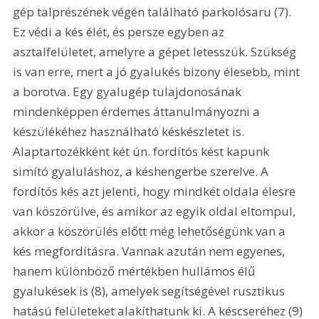
gép talprészének végén található parkolósaru (7). 
Ez védi a kés élét, és persze egyben az 
asztalfelületet, amelyre a gépet letesszük. Szükség 
is van erre, mert a jó gyalukés bizony élesebb, mint 
a borotva. Egy gyalugép tulajdonosának 
mindenképpen érdemes áttanulmányozni a 
készülékéhez használható késkészletet is. 
Alaptartozékként két ún. fordítós kést kapunk 
simító gyaluláshoz, a késhengerbe szerelve. A 
fordítós kés azt jelenti, hogy mindkét oldala élesre 
van köszörülve, és amikor az egyik oldal eltompul, 
akkor a köszörülés előtt még lehetőségünk van a 
kés megfordításra. Vannak azután nem egyenes, 
hanem különböző mértékben hullámos élű 
gyalukések is (8), amelyek segítségével rusztikus 
hatású felületeket alakíthatunk ki. A késcseréhez (9) 