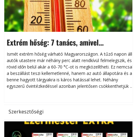
Extrém hőség: 7 tanács, amivel
megóvhatjuk autónkat a nyári károktól
Ismét extrém hőség várható Magyarországon. A tűző napon álló
autók utastere már néhány perc alatt rendkívül felmelegszik, és
rövid időn belül akár a 60-70 °C-ot is megközelítheti. Ez nemcsak
n
a beszállást teszi kellemetlenné, hanem az autó állapotára és a
benne hagyott tárgyakra is káros hatással lehet. Néhány
egyszerű óvintézkedéssel azonban jelentősen csökkenthetjük a
hőség káros hatásait.
l
Szerkesztőségi