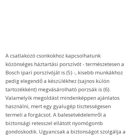
A csatlakozó csonkokhoz kapcsolhatunk 
közönséges háztartási porszívót - természetesen a 
Bosch ipari porszívóját is (5) -, kisebb munkákhoz 
pedig elegendő a készülékhez (sajnos külön 
tartozékként) megvásárolható porzsák is (6). 
Valamelyik megoldást mindenképpen ajánlatos 
használni, mert egy gyalugép tisztességesen 
termeli a forgácsot. A balesetvédelemről a 
biztonsági retesszel ellátott nyomógomb 
gondoskodik. Ugyancsak a biztonságot szolgálja a 