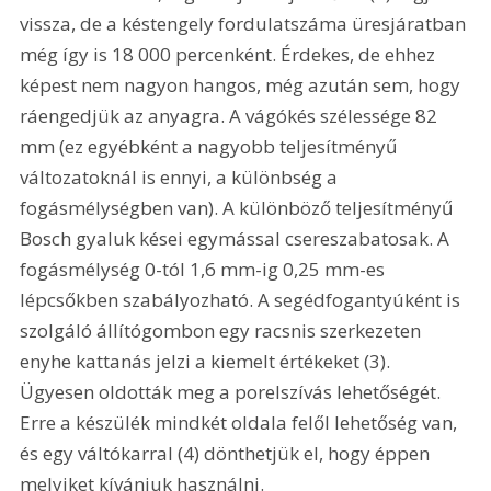
vissza, de a késtengely fordulatszáma üresjáratban 
még így is 18 000 percenként. Érdekes, de ehhez 
képest nem nagyon hangos, még azután sem, hogy 
ráengedjük az anyagra. A vágókés szélessége 82 
mm (ez egyébként a nagyobb teljesítményű 
változatoknál is ennyi, a különbség a 
fogásmélységben van). A különböző teljesítményű 
Bosch gyaluk kései egymással csereszabatosak. A 
fogásmélység 0-tól 1,6 mm-ig 0,25 mm-es 
lépcsőkben szabályozható. A segédfogantyúként is 
szolgáló állítógombon egy racsnis szerkezeten 
enyhe kattanás jelzi a kiemelt értékeket (3). 
Ügyesen oldották meg a porelszívás lehetőségét. 
Erre a készülék mindkét oldala felől lehetőség van, 
és egy váltókarral (4) dönthetjük el, hogy éppen 
melyiket kívánjuk használni. 