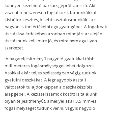
könnyen kezelhető barkácsgépről van szó. Aki 
viszont rendszeresen foglalkozik famunkákkal - 
kisbútor készítés, kisebb asztalosmunkák - az 
nagyon is tud értékelni egy gyalugépet. A fogalmak 
tisztázása érdekében azonban mindjárt az elején 
tisztáznunk kell; mire jó, és mire nem egy ilyen 
szerkezet.
 A nagyteljesítményű nagyoló gyalukkal több 
milliméteres fogásmélységgel lehet dolgozni. 
Azokkal akár teljes szélességben végig tudunk 
gyalulni deszkákat. A legnagyobb asztali 
változatok tulajdonképpen a deszkakészítés 
alapgépei. A kéziszerszámok között is találunk 
olyan teljesítményűt, amellyel akár 3,5 mm-es 
fogásmélységet tudunk venni, vagyis nagyoló 