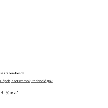
szerszám
bosch
Gépek, szerszámok, technológiák