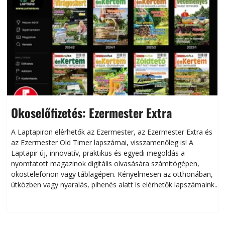
Okoselőfizetés: Ezermester Extra
A Laptapiron elérhetők az Ezermester, az Ezermester Extra és
az Ezermester Old Timer lapszámai, visszamenőleg is! A
Laptapir új, innovatív, praktikus és egyedi megoldás a
L
nyomtatott magazinok digitális olvasására számítógépen,
okostelefonon vagy táblagépen. Kényelmesen az otthonában,
útközben vagy nyaralás, pihenés alatt is elérhetők lapszámaink.
ú
Bárhol, bármikor, akár külföldön élve vagy dolgozva is
B
olvashatók az Ezermester lapszámai. A Laptapir kényelmes
megoldás, mert: – t