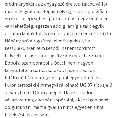
eredményeként az anyag szélére tud falcot, vállat 
marni. A gyalulási fogásmélységnek megfelelően 
erre több lépcsőben, párhuzamos megvezetésben 
van lehetőség, egészen addig, amíg a talp egyik 
oldalán kialakított 8 mm-es vállat el nem érjük (10). 
Néhány szó a rögzítési lehetőségekről, ha 
készülékünket nem kézből, hanem fordított 
helyzetben, asztalra rögzítve kívánjuk használni. 
Ebből a szempontból a Bosch nem nagyon 
kényeztette a barkácsolókat, hiszen a vázon 
található három rögzítési pont egyértelműen a 
külön tartozékként megvásárolható UG 37 típusjelű 
állványhoz (11) köti a gépet. Ha ezt a külön 
vásárlást meg akarnánk spórolni, akkor igen nehéz 
dolgunk van, mert a gyalun nincs egyetlen sima 
felfekvési felület sem, 