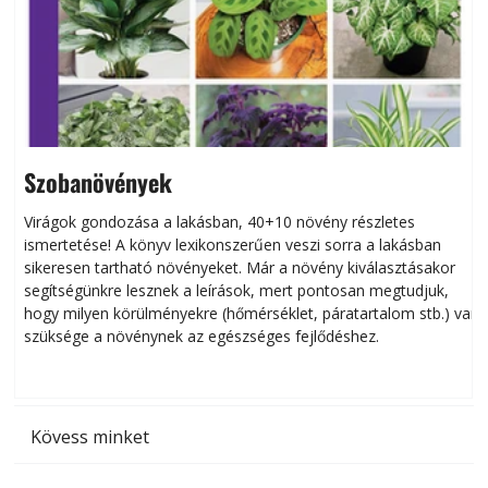
Szobanövények
Virágok gondozása a lakásban, 40+10 növény részletes
ismertetése! A könyv lexikonszerűen veszi sorra a lakásban
s
sikeresen tart­ha­tó növényeket. Már a növény kiválasztásakor
h
segítségünkre lesznek a leírások, mert pontosan megtudjuk,
k
hogy milyen körülményekre (hőmérséklet, páratartalom stb.) van
szüksége a növénynek az egészséges fejlődéshez.
t
Kövess minket