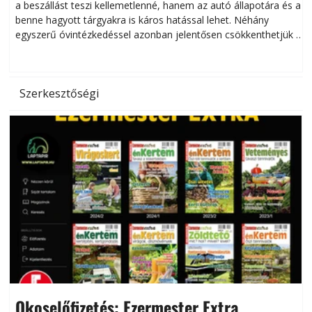
a beszállást teszi kellemetlenné, hanem az autó állapotára és a
benne hagyott tárgyakra is káros hatással lehet. Néhány
egyszerű óvintézkedéssel azonban jelentősen csökkenthetjük a
hőség káros hatásait.
l
Szerkesztőségi
Okoselőfizetés: Ezermester Extra