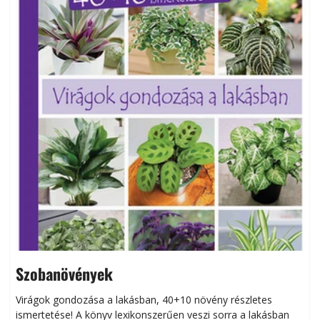
Szobanövények
Virágok gondozása a lakásban, 40+10 növény részletes
ismertetése! A könyv lexikonszerűen veszi sorra a lakásban
s