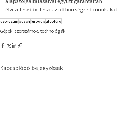
alapszolgáltatásaival együtt garantáltan 
élvezetesebbé teszi az otthon végzett munkákat 
szerszám
bosch
fúrógép
ütvefúró
Gépek, szerszámok, technológiák
Kapcsolódó bejegyzések