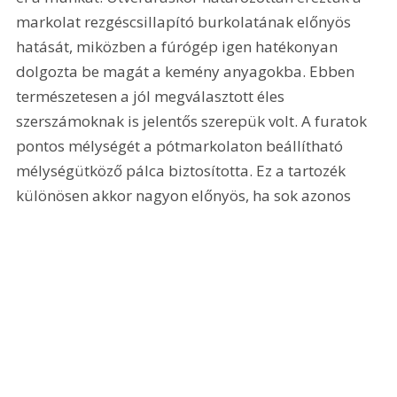
markolat rezgéscsillapító burkolatának előnyös 
hatását, miközben a fúrógép igen hatékonyan 
dolgozta be magát a kemény anyagokba. Ebben 
természetesen a jól megválasztott éles 
szerszámoknak is jelentős szerepük volt. A furatok 
pontos mélységét a pótmarkolaton beállítható 
mélységütköző pálca biztosította. Ez a tartozék 
különösen akkor nagyon előnyös, ha sok azonos 