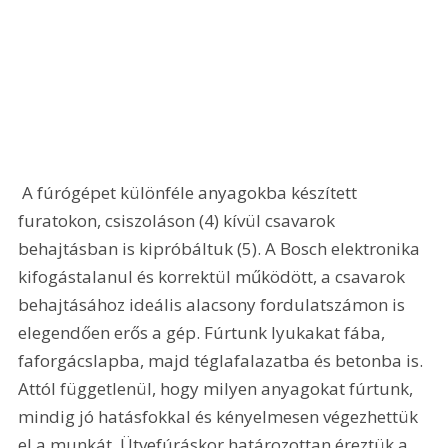
 A fúrógépet különféle anyagokba készített 
furatokon, csiszoláson (4) kívül csavarok 
behajtásban is kipróbáltuk (5). A Bosch elektronika 
kifogástalanul és korrektül működött, a csavarok 
behajtásához ideális alacsony fordulatszámon is 
elegendően erős a gép. Fúrtunk lyukakat fába, 
faforgácslapba, majd téglafalazatba és betonba is. 
Attól függetlenül, hogy milyen anyagokat fúrtunk, 
mindig jó hatásfokkal és kényelmesen végezhettük 
el a munkát. Ütvefúráskor határozottan éreztük a 