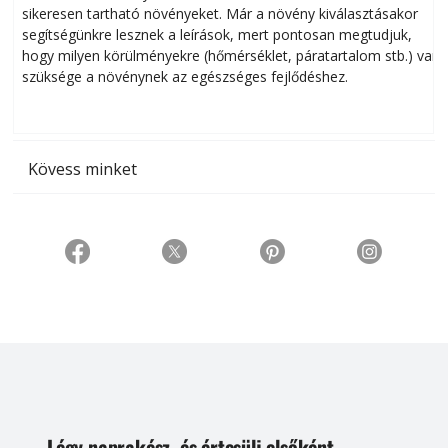
sikeresen tart­ha­tó növényeket. Már a növény kiválasztásakor
h
segítségünkre lesznek a leírások, mert pontosan megtudjuk,
k
hogy milyen körülményekre (hőmérséklet, páratartalom stb.) van
szüksége a növénynek az egészséges fejlődéshez.
t
Kövess minket
Légy naprakész, és értesülj elsőként