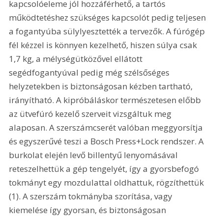
kapcsolóeleme jól hozzáférhető, a tartós 
működtetéshez szükséges kapcsolót pedig teljesen 
a fogantyúba sülylyesztették a tervezők. A fúrógép 
fél kézzel is könnyen kezelhető, hiszen súlya csak 
1,7 kg, a mélységütközővel ellátott 
segédfogantyúval pedig még szélsőséges 
helyzetekben is biztonságosan kézben tartható, 
irányítható. A kipróbáláskor természetesen előbb 
az ütvefúró kezelő szerveit vizsgáltuk meg 
alaposan. A szerszámcserét valóban meggyorsítja 
és egyszerűvé teszi a Bosch Press+Lock rendszer. A 
burkolat elején levő billentyű lenyomásával 
reteszelhettük a gép tengelyét, így a gyorsbefogó 
tokmányt egy mozdulattal oldhattuk, rögzíthettük 
(1). A szerszám tokmányba szorítása, vagy 
kiemelése így gyorsan, és biztonságosan 