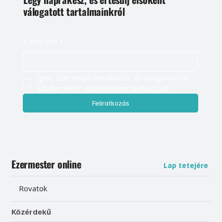
válogatott tartalmainkról
E-mail cím
*
Igen, szeretnék feliratkozni, és elfogadom az 
adatkezelést. 
Adatvédelmi tájékoztató
Feliratkozás
Ezermester online
Lap tetejére
Rovatok
Közérdekű