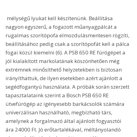
 mélységű lyukat kell készítenünk. Beállítása 
nagyon egyszerű, a fogazott műanyagpálcát a 
rugalmas szorítópofa elmozdulásmentesen rögzíti, 
beállításához pedig csak a szorítópofát kell a pálca 
fogai közül kiemelni (6). A PSB 650 RE fúrógépet a 
jól kialakított markolatának köszönhetően még 
extrémnek minősíthető helyzetekben is biztosan 
irányíthattuk, de ilyen esetekben azért ajánlott a 
segédfogantyú használata. A próbák során szerzett 
tapasztalataink szerint a Bosch PSB 650 RE 
ütvefúrógép az igényesebb barkácsolók számára 
univerzálisan használható, megbízható társ, 
amelynek a forgalmazó által ajánlott fogyasztói 
ára 24000 Ft. Jó erőtartalékával, méltányolandó 