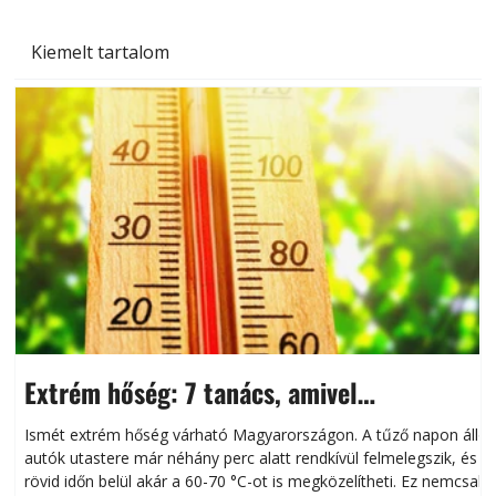
Kiemelt tartalom
Extrém hőség: 7 tanács, amivel
megóvhatjuk autónkat a nyári károktól
Ismét extrém hőség várható Magyarországon. A tűző napon álló
autók utastere már néhány perc alatt rendkívül felmelegszik, és
rövid időn belül akár a 60-70 °C-ot is megközelítheti. Ez nemcsak
n