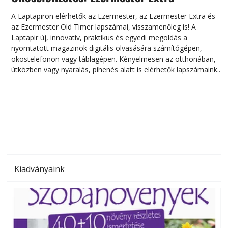
A Laptapiron elérhetők az Ezermester, az Ezermester Extra és
az Ezermester Old Timer lapszámai, visszamenőleg is! A
Laptapir új, innovatív, praktikus és egyedi megoldás a
L
nyomtatott magazinok digitális olvasására számítógépen,
okostelefonon vagy táblagépen. Kényelmesen az otthonában,
útközben vagy nyaralás, pihenés alatt is elérhetők lapszámaink.
ú
Bárhol, bármikor, akár külföldön élve vagy dolgozva is
B
olvashatók az Ezermester lapszámai. A Laptapir kényelmes
megoldás, mert: – t
Kiadványaink