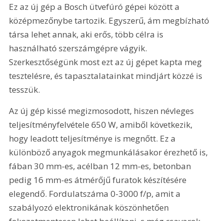
Ez az új gép a Bosch ütvefúró gépei között a 
középmezőnybe tartozik. Egyszerű, ám megbízható 
társa lehet annak, aki erős, több célra is 
használható szerszámgépre vágyik. 
Szerkesztőségünk most ezt az új gépet kapta meg 
tesztelésre, és tapasztalatainkat mindjárt közzé is 
tesszük.
Az új gép kissé megizmosodott, hiszen névleges 
teljesítményfelvétele 650 W, amiből következik, 
hogy leadott teljesítménye is megnőtt. Ez a 
különböző anyagok megmunkálásakor érezhető is, 
fában 30 mm-es, acélban 12 mm-es, betonban 
pedig 16 mm-es átmérőjű furatok készítésére 
elegendő. Fordulatszáma 0-3000 f/p, amit a 
szabályozó elektronikának köszönhetően 