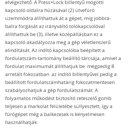
elvégezhető. A Press+Lock billentyű mögötti 
kapcsoló oldalra húzásával (2) ütvefúró 
üzemmódra állíthattuk át a gépet, míg jobbra-
balra forgását az irányváltó tolókapcsolóval 
állíthattuk be (3), illetve középállásban ez a 
kapcsoló akadályozza meg a gép véletlenszerű 
elindítását. Az indító kapcsolóba beépített a 
fordulatszám-tartomány beállító tárcsája, amivel a 
fordulat maximumát állíthatjuk be  mégpedig 8 
arretált fokozatban  az indító billentyűvel pedig a 
beállított fordulatszámhatárig fokozatmentesen 
szabályozhatjuk a gép fordulatszámát. A 
folyamatos működést biztosító reteszelő gomb 
teljesen a markolat felületébe süllyesztett, így a 
fúrógépet még a balkezesek is kényelmesen 
használhatják. 