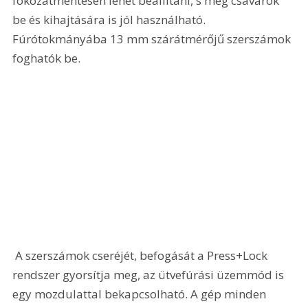
fokozatmentesen lehet beállítani, s még csavarok 
be és kihajtására is jól használható. 
Fúrótokmányába 13 mm szárátmérőjű szerszámok 
foghatók be. 
 A szerszámok cseréjét, befogását a Press+Lock 
rendszer gyorsítja meg, az ütvefúrási üzemmód is 
egy mozdulattal bekapcsolható. A gép minden 