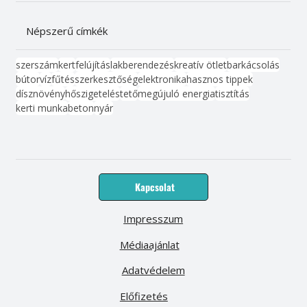
Népszerű címkék
szerszám
kert
felújítás
lakberendezés
kreatív ötlet
barkácsolás
bútor
víz
fűtés
szerkesztőség
elektronika
hasznos tippek
dísznövény
hőszigetelés
tető
megújuló energia
tisztítás
kerti munka
beton
nyár
Kapcsolat
Impresszum
Médiaajánlat
Adatvédelem
Előfizetés