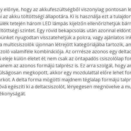
 előnye, hogy az akkufeszültségből viszonylag pontosan le
 az akku töltöttségi állapotára. Ki is használja ezt a tulajdon
ülék tetején három LED lámpás kijelzőn ellenőrizhetjük bár
öltöttségi szintet. Egy rövid bekapcsolás után azonnal eldön
nket nyugodtan visszatehetjük a polcra, vagy ajánlatos ink
 a multicsiszolók újonnan létrejött kategóriájába tartozik, a
szoló valamiféle kombinációja. Az orrrésze azonos egy deltac
 eleje külön életet él; nem csak az öntapadós csiszolólap fo
anem az azonos formájú talprész is. Ez arra szolgál, hogy am
úlságosan megkopott, akkor egy mozdulattal előre lehet ford
rkot. A delta forma mögötti majdnem téglalap formájú talpr
óvá egészíti ki a deltacsiszolót, lényegesen megnövelve a mu
ékonyságát. 