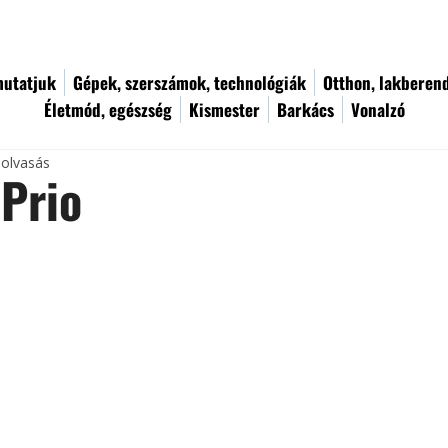
utatjuk
Gépek, szerszámok, technológiák
Otthon, lakberen
Életmód, egészség
Kismester
Barkács
Vonalzó
 olvasás
Prio