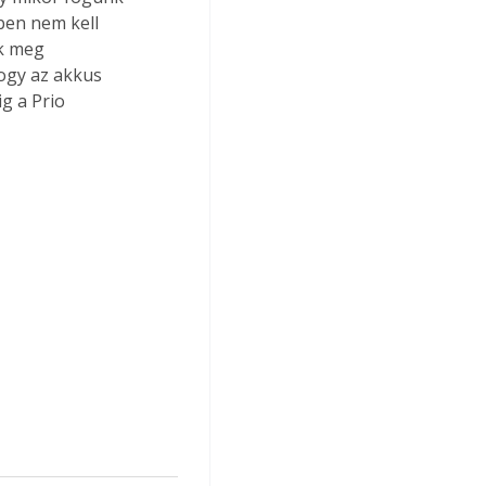
ben nem kell 
k meg 
ogy az akkus 
g a Prio 