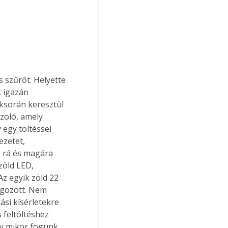
 szűrőt. Helyette 
k igazán 
uksorán keresztül 
szoló, amely 
 egy töltéssel 
zetet, 
k rá és magára 
zöld LED, 
 Az egyik zöld 22 
lgozott. Nem 
ási kísérletekre 
 feltöltéshez 
y mikor fogunk 