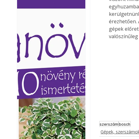
egyhuzamban 
Ezermester lapszámai. A
Ezermester lapszámai
Laptapir kényelmes megoldás,
Laptapir kényelmes 
kerülgetnünk
mert: – t
mert: – t
érezhetően. 
gépek előret
valószínűleg
szerszám
bosch
Gépek, szerszámok