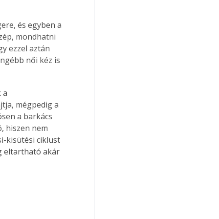
gere, és egyben a 
szép, mondhatni 
gy ezzel aztán 
ngébb női kéz is 
 a 
tja, mégpedig a 
ösen a barkács 
, hiszen nem 
-kisütési ciklust 
g eltartható akár 