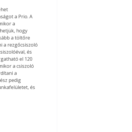
het 
ságot a Prio. A 
mikor a 
thetjük, hogy 
ább a töltőre 
mi a rezgőcsiszoló 
siszolóéval, és 
rgatható el 120 
ikor a csiszoló 
ítani a 
ész pedig 
nkafelületet, és 