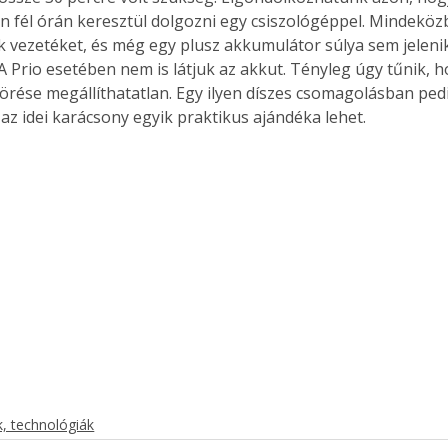
fél órán keresztül dolgozni egy csiszológéppel. Mindeköz
. A
megoldás,
 vezetéket, és még egy plusz akkumulátor súlya sem jeleni
A Prio esetében nem is látjuk az akkut. Tényleg úgy tűnik, h
örése megállíthatatlan. Egy ilyen díszes csomagolásban pedi
 az idei karácsony egyik praktikus ajándéka lehet.
, technológiák