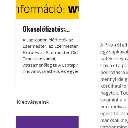
Okoselőfizetés:
Okoselőfizetés
Ezermester Extra
A Laptapiron elérhetők az
A Laptapiron elérhető
A Prio-ról e
Ezermester, az Ezermester
Ezermester, az Ezer
egy sapkával 
Extra és az Ezermester Old
Extra és az Ezermest
hatékonnyá az
Timer lapszámai,
Timer lapszámai,
visszamenőleg is! A Laptapir új,
visszamenőleg is! A La
szívja el a p
innovatív, praktikus és egyedi
innovatív, praktikus 
polírozásra i
megoldás a nyomtatott
megoldás a nyomtato
mennyi ideig
magazinok digitális olvasására
magazinok digitális o
körülhatárol
számítógépen, okostelefonon
számítógépen, okost
hagytuk. Töb
vagy táblagépen. Kényelmesen
vagy táblagépen. Ké
valamint a pi
Kiadványaink
az otthonában, útközben vagy
az otthonában, útköz
perc múlva a
nyaralás, pihenés alatt is
nyaralás, pihenés alat
egész fél ór
elérhetők lapszámaink. Bárhol,
elérhetők lapszámaink
már csak megv
bármikor, akár külföldön élve
bármikor, akár külföld
viszont mind
vagy dolgozva is olvashatók az
vagy dolgozva is olv