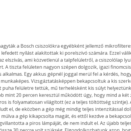
Együtt jobban megéri!
Bővebb információ itt!
k az
Együtt jobban megéri! A
lhagyták a Bosch csiszolókra egyébként jellemző mikrofilteres
mester
könyvek tetszőleges
lefedett nyílást alakítottak ki porelszívó számára. Ezzel váli
er Old
párosítással kedvezményes
 elszívás, ami közvetlenül a talpfelületről, a csiszolólap ly
áron, 0 Ft postaköltséggel
ptapir új,
megrendelhetők!
ort. A tiszta felületen nagyon szépen dolgozik, igazi finomcsi
és egyedi
s alkalmas. Egy akkus gépnél joggal merül fel a kérdés, hogy
tt
 munkaképes. Vizsgáztatásképpen bekapcsoltuk a kis szerke
lvasására
t puha felületre tettük, mű terhelésként kis súlyt helyeztün
elefonon
b mint 20 percen keresztül működött úgy, hogy mind a két 
nyelmesen
ros is folyamatosan világított (ez a teljes töltöttség szintje).
ben vagy
ludt el, de eközben a gép még mindig teljes intenzitással do
t is
a múlva a gép kikapcsolta magát, és ettől kezdve a bekapcsol
. Bárhol,
illantotta a piros lámpáját, de nem indult el. Az újabb teljes
ön élve
össze 30 percre volt szükség. Elgondolkozhatunk azon, hog
ashatók az