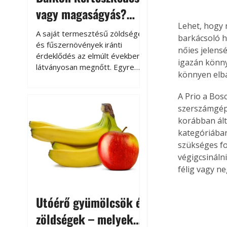
vagy magaságyás?
Lehet, hogy m
Helytakarékos
A saját termesztésű zöldségek
barkácsoló h
kertészkedés
és fűszernövények iránti
nőies jelensé
érdeklődés az elmúlt években
igazán könny
látványosan megnőtt. Egyre
könnyen elbá
többen szeretnék tudni, honnan
származik az élelmiszer az
A Prio a Bos
asztalukra, miközben a
szerszámgépe
kertészkedés sokak számára
korábban ált
kikapcsolódást és feltöltődést
kategóriában
is jelent.
szükséges fo
végigcsinálni
félig vagy ne
Utóérő gyümölcsök és
zöldségek – melyek