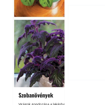
Csatornaszag a h
megoldások
Szobanövények
Virágoskert: k
teraszon, laká
Virágok gondozása a lakásban,