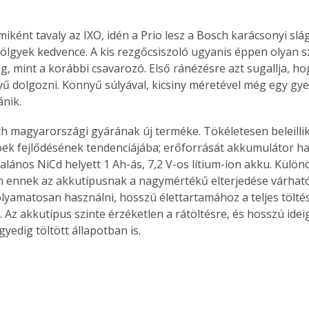
iként tavaly az IXO, idén a Prio lesz a Bosch karácsonyi slá
ölgyek kedvence. A kis rezgőcsiszoló ugyanis éppen olyan 
g, mint a korábbi csavarozó. Első ránézésre azt sugallja, ho
ű dolgozni. Könnyű súlyával, kicsiny méretével még egy gye
nik.
ch magyarországi gyárának új terméke. Tökéletesen beleillik
k fejlődésének tendenciájába; erőforrását akkumulátor haj
alános NiCd helyett 1 Ah-ás, 7,2 V-os lítium-ion akku. Külön
 ennek az akkutípusnak a nagymértékű elterjedése várható
lyamatosan használni, hosszú élettartamához a teljes töltési
. Az akkutípus szinte érzéketlen a rátöltésre, és hosszú idei
gyedig töltött állapotban is. 