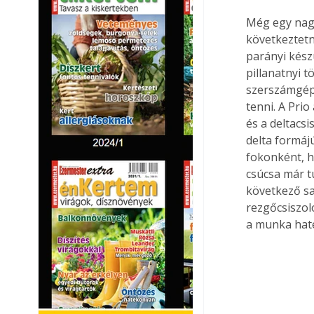
Még egy nagy
következtetni
parányi kész
pillanatnyi t
szerszámgépü
tenni. A Prio
és a deltacsi
delta formájú
fokonként, h
csúcsa már t
következő sa
rezgőcsiszol
a munka hat