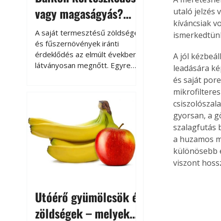
vagy magaságyás?
utaló jelzés
kíváncsiak vo
Helytakarékos
A saját termesztésű zöldségek
ismerkedtünk
kertészkedés
és fűszernövények iránti
érdeklődés az elmúlt években
A jól kézbeál
látványosan megnőtt. Egyre
leadására ké
többen szeretnék tudni, honnan
és saját por
származik az élelmiszer az
mikrofiltere
asztalukra, miközben a
csiszolószal
kertészkedés sokak számára
gyorsan, a g
kikapcsolódást és feltöltődést
szalagfutás 
is jelent.
a huzamos m
különösebb e
viszont hoss
Utóérő gyümölcsök és
zöldségek – melyek