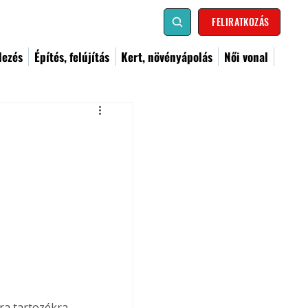
FELIRATKOZÁS
dezés
Építés, felújítás
Kert, növényápolás
Női vonal
ra tartozékra 