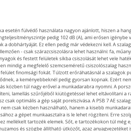
a esetén fülvédő használata nagyon ajánlott, hiszen a han
ngteljesítményszintje pedig 102 dB (A), ami erősen igénybe v
 a dobhártyáját. Ez ellen pedig már védekezni kell. A szalagc
llemzően - csak szárazcsiszolásra lehet használni: fa, műany
nyagok és festett felületek síkba csiszolását lehet vele haté
n mindig a megfelelő szemcseméretű csiszolószalag használ
elület finomsági fokát. Túlzott erőráhatásnál a szalagok 
ődnek, a keményebbeknél pedig gyorsan kopnak. Ezért nem 
lás közben túl nagy erővel a munkadarabra nyomni. A porszű
teni, lamellás szűrőjéből kiütögetéssel lehet eltávolítani a r
sz csak optimális a gép saját porelszívása. A PSB 7 AE szalag
y nem csak kézben használható, hanem a kisebb munkadara
hoz a gépet munkaasztalra is le lehet rögzíteni. Erre szol
ez mellékelt tartozék elemek. Sőt, e tartozékokon túl még e
uzamos és szögbe állítható ütközőt, azaz anyagvezetéket is