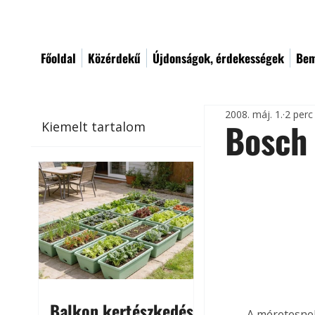
Főoldal
Közérdekű
Újdonságok, érdekességek
Bem
2008. máj. 1.
2 perc
Bosch
Kiemelt tartalom
Balkon kertészkedés
A méretesnek