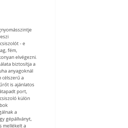
gnyomásszintje 
eszi 
siszolót - e 
ag, fém, 
konyan elvégezni. 
ata biztosítja a 
puha anyagoknál 
célszerű a 
rőt is ajánlatos 
átapadt port, 
csiszoló külön 
bok 
gálnak a 
gy gépállványt, 
 mellékelt a 