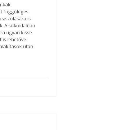
unkák 
ót függőleges 
siszolására is 
. A sokoldalúan 
ára ugyan kissé 
 is lehetővé 
alakítások után 