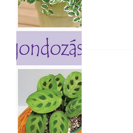
Csatornaszag a h
megoldások
Kültéri hűtés: ho
a teraszt és a ker