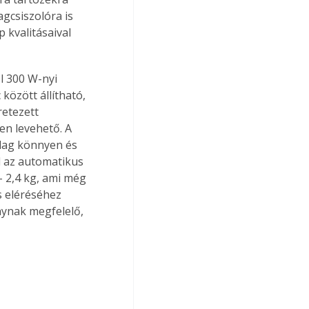
gcsiszolóra is 
 kvalitásaival 
l 300 W-nyi 
özött állítható, 
etezett 
en levehető. A 
lag könnyen és 
l az automatikus 
- 2,4 kg, ami még 
 eléréséhez 
nynak megfelelő, 