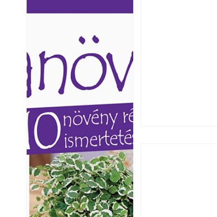
Ezermester lapszámai. A
Ezermester lapszámai
Laptapir kényelmes megoldás,
Laptapir kényelmes 
mert: – t
mert: – t