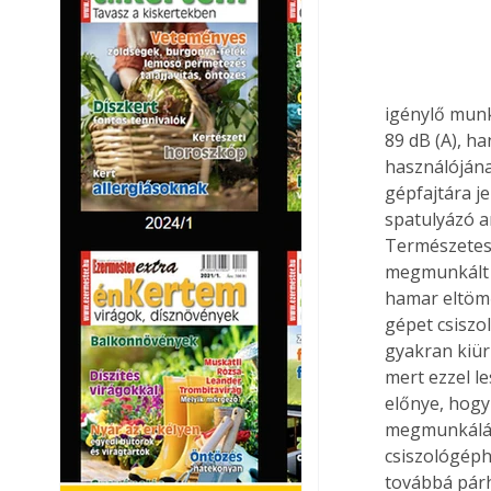
igénylő munk
89 dB (A), ha
használójának
gépfajtára je
spatulyázó a
Természetese
megmunkált f
hamar eltöm
gépet csiszo
gyakran kiürí
mert ezzel le
előnye, hog
megmunkálásá
csiszológéph
továbbá párh