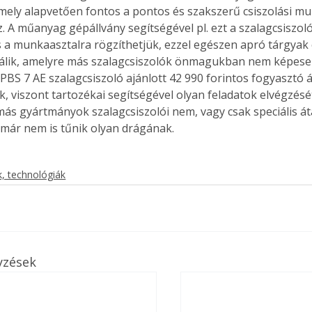
mely alapvetően fontos a pontos és szakszerű csiszolási m
. A műanyag gépállvány segítségével pl. ezt a szalagcsiszol
s a munkaasztalra rögzíthetjük, ezzel egészen apró tárgyak c
álik, amelyre más szalagcsiszolók önmagukban nem képesek
Együtt jobban megéri!
PBS 7 AE szalagcsiszoló ajánlott 42 990 forintos fogyasztó 
Bővebb információ itt!
, viszont tartozékai segítségével olyan feladatok elvégzését
k az
Együtt jobban megéri! A
 más gyártmányok szalagcsiszolói nem, vagy csak speciális át
mester
könyvek tetszőleges
er Old
párosítással kedvezményes
 már nem is tűnik olyan drágának.
áron, 0 Ft postaköltséggel
ptapir új,
megrendelhetők!
és egyedi
, technológiák
tt
lvasására
elefonon
nyelmesen
ben vagy
yzések
t is
. Bárhol,
ön élve
ashatók az