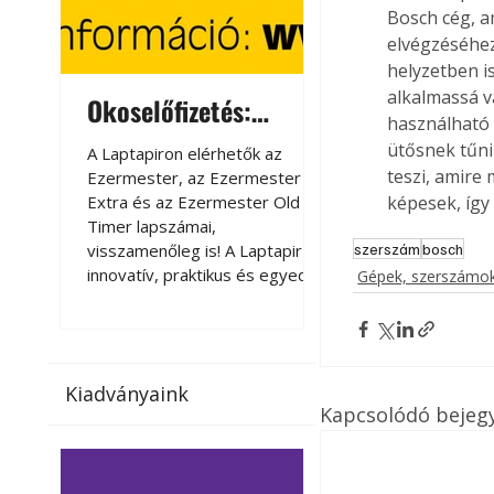
Bosch cég, a
elvégzéséhez
helyzetben i
alkalmassá v
Okoselőfizetés:
Okoselőfizetés
használható 
Ezermester Extra
ütősnek tűnik
A Laptapiron elérhetők az
A Laptapiron elérhető
teszi, amire
Ezermester, az Ezermester
Ezermester, az Ezer
Extra és az Ezermester Old
Extra és az Ezermest
képesek, így
Timer lapszámai,
Timer lapszámai,
visszamenőleg is! A Laptapir új,
visszamenőleg is! A La
szerszám
bosch
innovatív, praktikus és egyedi
innovatív, praktikus 
Gépek, szerszámok
megoldás a nyomtatott
megoldás a nyomtato
magazinok digitális olvasására
magazinok digitális o
számítógépen, okostelefonon
számítógépen, okost
vagy táblagépen. Kényelmesen
vagy táblagépen. Ké
Kiadványaink
az otthonában, útközben vagy
az otthonában, útköz
Kapcsolódó bejeg
nyaralás, pihenés alatt is
nyaralás, pihenés alat
elérhetők lapszámaink. Bárhol,
elérhetők lapszámaink
bármikor, akár külföldön élve
bármikor, akár külföld
vagy dolgozva is olvashatók az
vagy dolgozva is olv