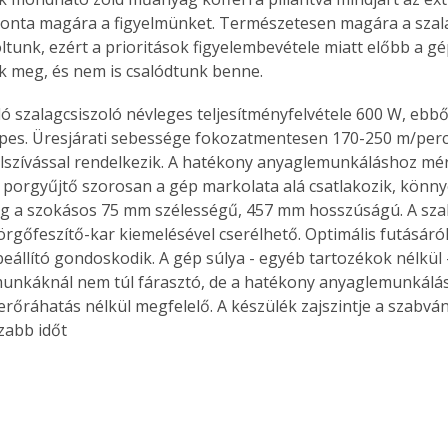
 vonta magára a figyelmünket. Természetesen magára a szala
ltunk, ezért a prioritások figyelembevétele miatt előbb a gép
 meg, és nem is csalódtunk benne.
ló szalagcsiszoló névleges teljesítményfelvétele 600 W, ebbő
pes. Üresjárati sebessége fokozatmentesen 170-250 m/perc k
elszívással rendelkezik. A hatékony anyaglemunkáláshoz mér
s porgyűjtő szorosan a gép markolata alá csatlakozik, könny
ag a szokásos 75 mm szélességű, 457 mm hosszúságú. A sza
örgőfeszítő-kar kiemelésével cserélhető. Optimális futásáró
beállító gondoskodik. A gép súlya - egyéb tartozékok nélkül 
unkáknál nem túl fárasztó, de a hatékony anyaglemunkálás
rőráhatás nélkül megfelelő. A készülék zajszintje a szabvá
zabb időt 