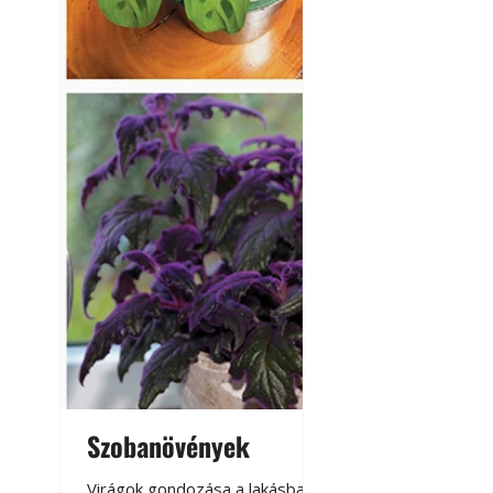
Szobanövények
Virágoskert: k
teraszon, laká
Virágok gondozása a lakásban,