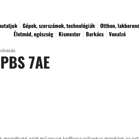
utatjuk
Gépek, szerszámok, technológiák
Otthon, lakberen
Életmód, egészség
Kismester
Barkács
Vonalzó
 olvasás
 PBS 7AE
 mondható zöld műanyag kofferra pillantva mindjárt az ext