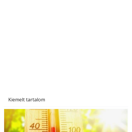
A varrógép és a varrás
Kiemelt tartalom