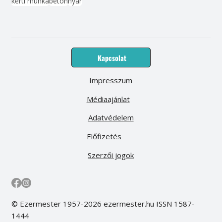
kerti munka
beton
nyár
Kapcsolat
Impresszum
Médiaajánlat
Adatvédelem
Előfizetés
Szerzői jogok
© Ezermester 1957-2026 ezermester.hu ISSN 1587-
1444