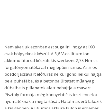
Nem akarjuk azonban azt sugallni, hogy az IXO 
csak hölgyeknek készül. A 3,6 V-os lítium ion 
akkumulátorral készült kis szerkezet 2,75 Nm-es 
forgatónyomatékával meglepően izmos. Az 5-ös 
pozdorjacsavart előfúrás nélkül gond nélkül hajtja 
be a puhafába, és a betonba ültetett műanyag 
dübelbe is pillanatok alatt behajtja a csavart. 
Pisztoly formája még könnyebbé is teszi ennek a 
nyomatéknak a megtartását. Hatalmas erő lakozik 
a kis gépben. A lítiumos akkura külön is érdemes 