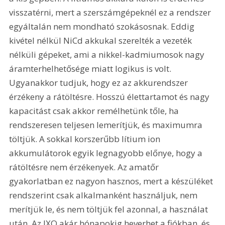
visszatérni, mert a szerszámgépeknél ez a rendszer 
egyáltalán nem mondható szokásosnak. Eddig 
kivétel nélkül NiCd akkukal szerelték a vezeték 
nélküli gépeket, ami a nikkel-kadmiumosok nagy 
áramterhelhetősége miatt logikus is volt. 
Ugyanakkor tudjuk, hogy ez az akkurendszer 
érzékeny a rátöltésre. Hosszú élettartamot és nagy 
kapacitást csak akkor remélhetünk tőle, ha 
rendszeresen teljesen lemerítjük, és maximumra 
töltjük. A sokkal korszerűbb lítium ion 
akkumulátorok egyik legnagyobb előnye, hogy a 
rátöltésre nem érzékenyek. Az amatőr 
gyakorlatban ez nagyon hasznos, mert a készüléket 
rendszerint csak alkalmanként használjuk, nem 
merítjük le, és nem töltjük fel azonnal, a használat 
után. Az IXO akár hónapokig heverhet a fiókban, és 