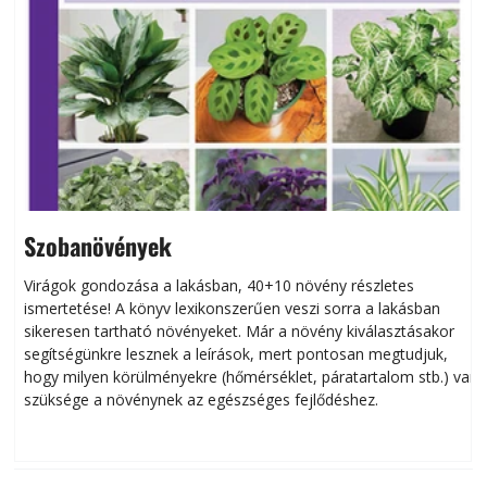
Szobanövények
Virágok gondozása a lakásban, 40+10 növény részletes
ismertetése! A könyv lexikonszerűen veszi sorra a lakásban
s
sikeresen tart­ha­tó növényeket. Már a növény kiválasztásakor
h
segítségünkre lesznek a leírások, mert pontosan megtudjuk,
k
hogy milyen körülményekre (hőmérséklet, páratartalom stb.) van
szüksége a növénynek az egészséges fejlődéshez.
t