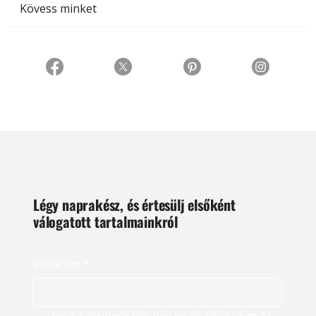
Kövess minket
Légy naprakész, és értesülj elsőként
válogatott tartalmainkról
E-mail cím
*
Igen, szeretnék feliratkozni, és elfogadom az 