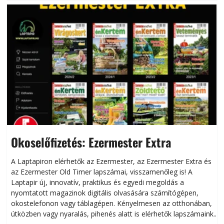
Okoselőfizetés: Ezermester Extra
A Laptapiron elérhetők az Ezermester, az Ezermester Extra és
az Ezermester Old Timer lapszámai, visszamenőleg is! A
Laptapir új, innovatív, praktikus és egyedi megoldás a
L
nyomtatott magazinok digitális olvasására számítógépen,
okostelefonon vagy táblagépen. Kényelmesen az otthonában,
útközben vagy nyaralás, pihenés alatt is elérhetők lapszámaink.
ú