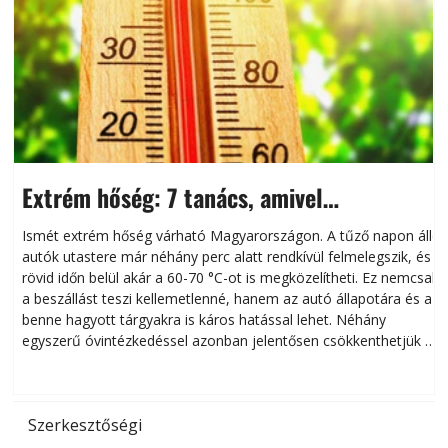
Extrém hőség: 7 tanács, amivel
megóvhatjuk autónkat a nyári károktól
Ismét extrém hőség várható Magyarországon. A tűző napon álló
autók utastere már néhány perc alatt rendkívül felmelegszik, és
rövid időn belül akár a 60-70 °C-ot is megközelítheti. Ez nemcsak
n
a beszállást teszi kellemetlenné, hanem az autó állapotára és a
benne hagyott tárgyakra is káros hatással lehet. Néhány
egyszerű óvintézkedéssel azonban jelentősen csökkenthetjük a
hőség káros hatásait.
l
Szerkesztőségi