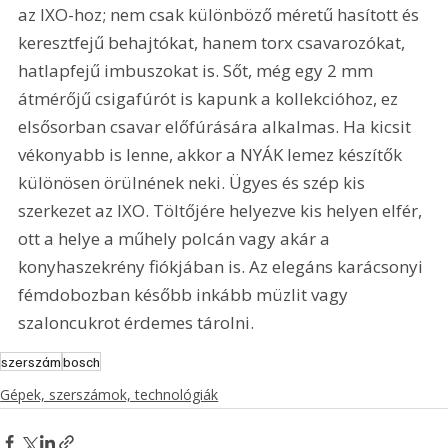
az IXO-hoz; nem csak különböző méretű hasított és 
keresztfejű behajtókat, hanem torx csavarozókat, 
hatlapfejű imbuszokat is. Sőt, még egy 2 mm 
átmérőjű csigafúrót is kapunk a kollekcióhoz, ez 
elsősorban csavar előfúrására alkalmas. Ha kicsit 
vékonyabb is lenne, akkor a NYÁK lemez készítők 
különösen örülnének neki. Ügyes és szép kis 
szerkezet az IXO. Töltőjére helyezve kis helyen elfér, 
ott a helye a műhely polcán vagy akár a 
konyhaszekrény fiókjában is. Az elegáns karácsonyi 
fémdobozban később inkább müzlit vagy 
szaloncukrot érdemes tárolni. 
szerszám
bosch
Gépek, szerszámok, technológiák