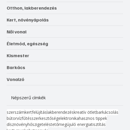
Otthon, lakberendezés
Kert, növényápolás
Női vonal
Életmód, egészség
Kismester
Barkács
Vonalzó
Népszerű címkék
szerszám
kert
felújítás
lakberendezés
kreatív ötlet
barkácsolás
bútor
víz
fűtés
szerkesztőség
elektronika
hasznos tippek
dísznövény
hőszigetelés
tető
megújuló energia
tisztítás