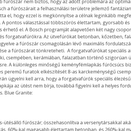
sch a fúrószárait a felhasználási területre jellemző fantázian
átta el, hogy ezzel is megkönnyítse a célnak leginkább megfe
t. A pontos választással többszörös élettartam, gyorsabb és
érhető el. A Bosch programját alapvetően két nagy csoport
és forgatvafúrókra. Az ütvefúrókat betonban, kőzetben, fa
ügyelve a fúrószár csomagolásán lévő maximális fordulatszá
ése a fúrószárat tönkreteheti.  A forgatvafúrókat speciális 
k ki, csempében, kerámiában, falazatban történő szigorúan 
e. A különleges minőségű keményfémlapkás fúrócsúcs bizt
s peremű furatok elkészítését 8-as karckeménységű csempé
án ügyelni kell arra, hogy a forgatvafúrók speciális élezésű
kája az ütést nem bírja, továbbá figyelni kell a helyes ford
s. Blue Granite:
rás, 60%-kal magasabb élettartam betonban, és 260%-kal 