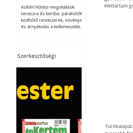
kellemesebbé a
élettartam gr
Kültéri hűtési megoldások
teraszt és a kertet?
teraszra és kertbe: párahűtők,
ködhűtő rendszerek, növények
és árnyékolás a kellemesebb
nyári mikroklímáért. A kültéri
hűtés kérdése az utóbbi
években egyre nagyobb
jelentőséget kapott, ahogy a
Szerkesztőségi
nyári hőhullámok gyakoribbá és
intenzívebbé váltak. Míg
korábban elsősorban a beltéri
klímaberendezések jelentették
a megoldást a meleg ellen, ma
már egyre többen keresnek
olyan kültéri hűtési
lehetőségeket is, amelyek a
teraszok, erkélyek, kertek vagy
vendégl
 Fúrókalapács-ütésálló fúrószár; összehasonlítva a versenytársakkal akár 25%-kal 