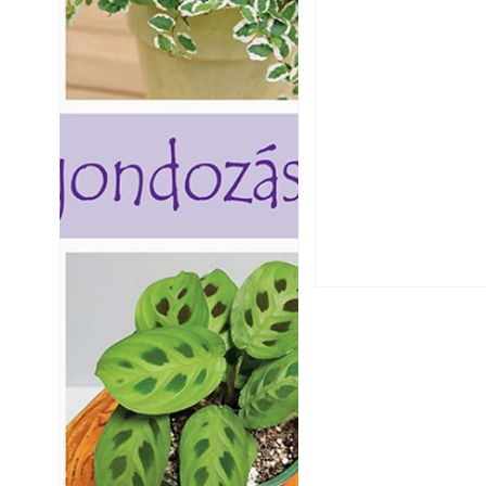
Csatornaszag a h
megoldások