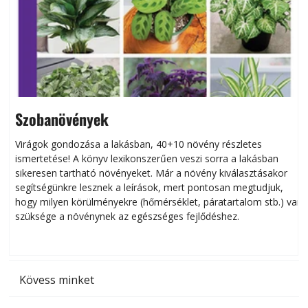
Szobanövények
Virágok gondozása a lakásban, 40+10 növény részletes
ismertetése! A könyv lexikonszerűen veszi sorra a lakásban
s
sikeresen tart­ha­tó növényeket. Már a növény kiválasztásakor
h
segítségünkre lesznek a leírások, mert pontosan megtudjuk,
k
hogy milyen körülményekre (hőmérséklet, páratartalom stb.) van
szüksége a növénynek az egészséges fejlődéshez.
t
Kövess minket