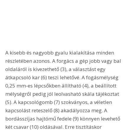
A kisebb és nagyobb gyalu kialakítása minden 
részletében azonos. A forgács a gép jobb vagy bal 
oldaláról is kivezethető (3), a választást egy 
átkapcsoló kar (6) teszi lehetővé. A fogásmélység 
0,25 mm-es lépcsőkben állítható (4), a beállított 
mélységről pedig jól leolvasható skála tájékoztat 
(5). A kapcsológomb (7) szokványos, a véletlen 
kapcsolást reteszelő (8) akadályozza meg. A 
bordásszíjas hajtómű fedele (9) könnyen levehető 
két csavar (10) oldásával. Erre tisztításkor 