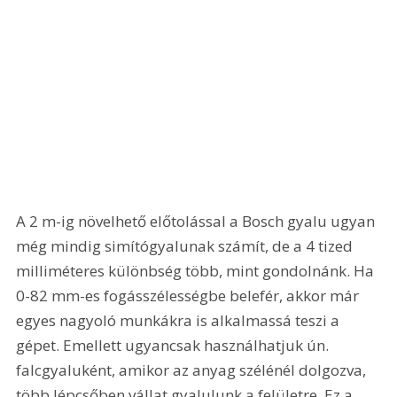
A 2 m-ig növelhető előtolással a Bosch gyalu ugyan 
még mindig simítógyalunak számít, de a 4 tized 
milliméteres különbség több, mint gondolnánk. Ha 
0-82 mm-es fogásszélességbe belefér, akkor már 
egyes nagyoló munkákra is alkalmassá teszi a 
gépet. Emellett ugyancsak használhatjuk ún. 
falcgyaluként, amikor az anyag szélénél dolgozva, 
több lépcsőben vállat gyalulunk a felületre. Ez a 