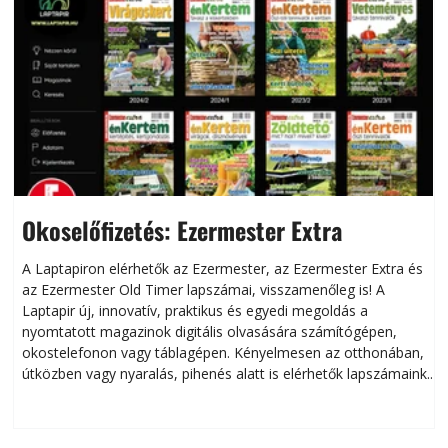
Okoselőfizetés: Ezermester Extra
A Laptapiron elérhetők az Ezermester, az Ezermester Extra és
az Ezermester Old Timer lapszámai, visszamenőleg is! A
Laptapir új, innovatív, praktikus és egyedi megoldás a
L
nyomtatott magazinok digitális olvasására számítógépen,
okostelefonon vagy táblagépen. Kényelmesen az otthonában,
útközben vagy nyaralás, pihenés alatt is elérhetők lapszámaink.
ú
Bárhol, bármikor, akár külföldön élve vagy dolgozva is
B
olvashatók az Ezermester lapszámai. A Laptapir kényelmes
megoldás, mert: – t