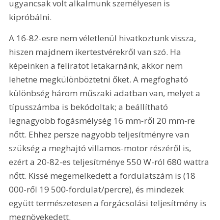
ugyancsak volt alkalmunk személyesen is 
kipróbálni.
A 16-82-esre nem véletlenül hivatkoztunk vissza, 
hiszen majdnem ikertestvérekről van szó. Ha 
képeinken a feliratot letakarnánk, akkor nem 
lehetne megkülönböztetni őket. A megfogható 
különbség három műszaki adatban van, melyet a 
típusszámba is bekódoltak; a beállítható 
legnagyobb fogásmélység 16 mm-ről 20 mm-re 
nőtt. Ehhez persze nagyobb teljesítményre van 
szükség a meghajtó villamos-motor részéről is, 
ezért a 20-82-es teljesítménye 550 W-ról 680 wattra 
nőtt. Kissé megemelkedett a fordulatszám is (18 
000-ről 19 500-fordulat/percre), és mindezek 
együtt természetesen a forgácsolási teljesítmény is 
megnövekedett. 