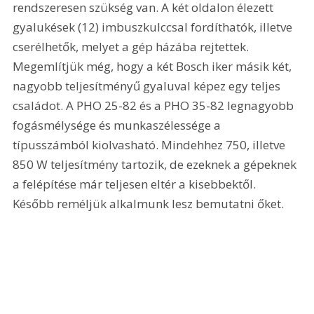
rendszeresen szükség van. A két oldalon élezett 
gyalukések (12) imbuszkulccsal fordíthatók, illetve 
cserélhetők, melyet a gép házába rejtettek. 
Megemlítjük még, hogy a két Bosch iker másik két, 
nagyobb teljesítményű gyaluval képez egy teljes 
családot. A PHO 25-82 és a PHO 35-82 legnagyobb 
fogásmélysége és munkaszélessége a 
típusszámból kiolvasható. Mindehhez 750, illetve 
850 W teljesítmény tartozik, de ezeknek a gépeknek 
a felépítése már teljesen eltér a kisebbektől. 
Később reméljük alkalmunk lesz bemutatni őket.