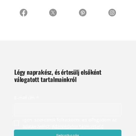
Légy naprakész, és értesülj elsőként
válogatott tartalmainkról
E-mail cím
*
Igen, szeretnék feliratkozni, és elfogadom az 
adatkezelést. 
Adatvédelmi tájékoztató
Feliratkozás