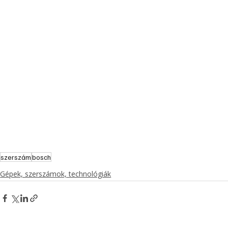
szerszám
bosch
Gépek, szerszámok, technológiák