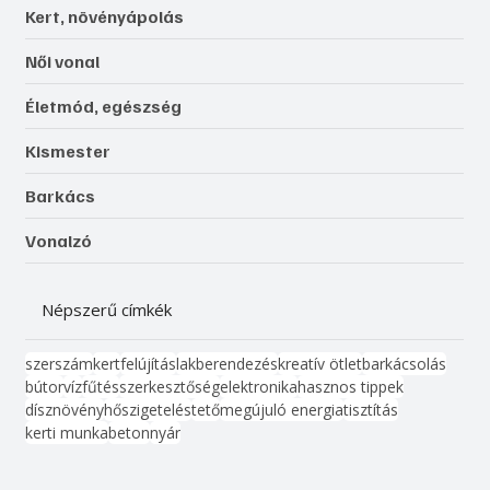
Kert, növényápolás
Női vonal
Életmód, egészség
Kismester
Barkács
Vonalzó
Népszerű címkék
szerszám
kert
felújítás
lakberendezés
kreatív ötlet
barkácsolás
bútor
víz
fűtés
szerkesztőség
elektronika
hasznos tippek
dísznövény
hőszigetelés
tető
megújuló energia
tisztítás
kerti munka
beton
nyár