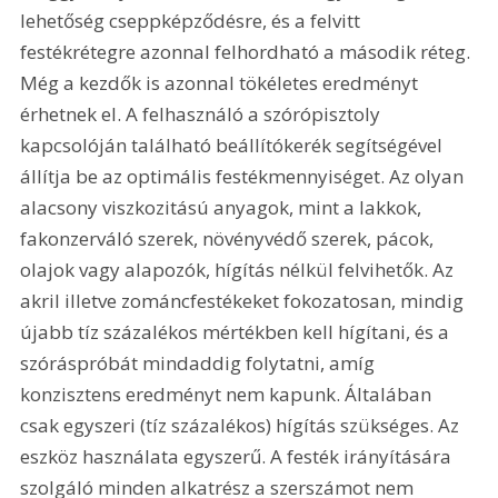
lehetőség cseppképződésre, és a felvitt 
festékrétegre azonnal felhordható a második réteg. 
Még a kezdők is azonnal tökéletes eredményt 
érhetnek el. A felhasználó a szórópisztoly 
kapcsolóján található beállítókerék segítségével 
állítja be az optimális festékmennyiséget. Az olyan 
alacsony viszkozitású anyagok, mint a lakkok, 
fakonzerváló szerek, növényvédő szerek, pácok, 
olajok vagy alapozók, hígítás nélkül felvihetők. Az 
akril illetve zománcfestékeket fokozatosan, mindig 
újabb tíz százalékos mértékben kell hígítani, és a 
szóráspróbát mindaddig folytatni, amíg 
konzisztens eredményt nem kapunk. Általában 
csak egyszeri (tíz százalékos) hígítás szükséges. Az 
eszköz használata egyszerű. A festék irányítására 
szolgáló minden alkatrész a szerszámot nem 