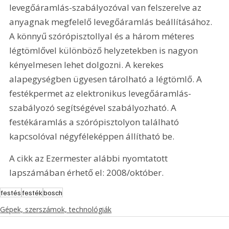
levegőáramlás-szabályozóval van felszerelve az 
anyagnak megfelelő levegőáramlás beállításához. 
A könnyű szórópisztollyal és a három méteres 
légtömlővel különböző helyzetekben is nagyon 
kényelmesen lehet dolgozni. A kerekes 
alapegységben ügyesen tárolható a légtömlő. A 
festékpermet az elektronikus levegőáramlás-
szabályozó segítségével szabályozható. A 
festékáramlás a szórópisztolyon található 
kapcsolóval négyféleképpen állítható be. 
A cikk az Ezermester alábbi nyomtatott 
lapszámában érhető el: 2008/október.
festés
festék
bosch
Gépek, szerszámok, technológiák