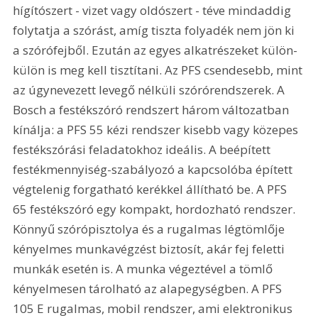
hígítószert - vizet vagy oldószert - téve mindaddig 
folytatja a szórást, amíg tiszta folyadék nem jön ki 
a szórófejből. Ezután az egyes alkatrészeket külön-
külön is meg kell tisztítani. Az PFS csendesebb, mint 
az úgynevezett levegő nélküli szórórendszerek. A 
Bosch a festékszóró rendszert három változatban 
kínálja: a PFS 55 kézi rendszer kisebb vagy közepes 
festékszórási feladatokhoz ideális. A beépített 
festékmennyiség-szabályozó a kapcsolóba épített 
végtelenig forgatható kerékkel állítható be. A PFS 
65 festékszóró egy kompakt, hordozható rendszer. 
Könnyű szórópisztolya és a rugalmas légtömlője 
kényelmes munkavégzést biztosít, akár fej feletti 
munkák esetén is. A munka végeztével a tömlő 
kényelmesen tárolható az alapegységben. A PFS 
105 E rugalmas, mobil rendszer, ami elektronikus 