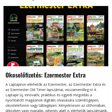
Okoselőfizetés: Ezermester Extra
A Laptapiron elérhetők az Ezermester, az Ezermester Extra és
az Ezermester Old Timer lapszámai, visszamenőleg is! A
Laptapir új, innovatív, praktikus és egyedi megoldás a
L
nyomtatott magazinok digitális olvasására számítógépen,
okostelefonon vagy táblagépen. Kényelmesen az otthonában,
útközben vagy nyaralás, pihenés alatt is elérhetők lapszámaink.
ú