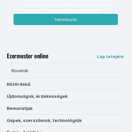
Igen, szeretnék feliratkozni, és elfogadom az 
adatkezelést. 
Adatvédelmi tájékoztató
Feliratkozás
Ezermester online
Lap tetejére
Rovatok
Közérdekű
Újdonságok, érdekességek
Bemutatjuk
Gépek, szerszámok, technológiák