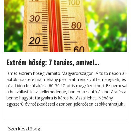
Extrém hőség: 7 tanács, amivel
megóvhatjuk autónkat a nyári károktól
Ismét extrém hőség várható Magyarországon. A tűző napon álló
autók utastere már néhány perc alatt rendkívül felmelegszik, és
rövid időn belül akár a 60-70 °C-ot is megközelítheti. Ez nemcsak
n
a beszállást teszi kellemetlenné, hanem az autó állapotára és a
benne hagyott tárgyakra is káros hatással lehet. Néhány
egyszerű óvintézkedéssel azonban jelentősen csökkenthetjük a
hőség káros hatásait.
l
Szerkesztőségi