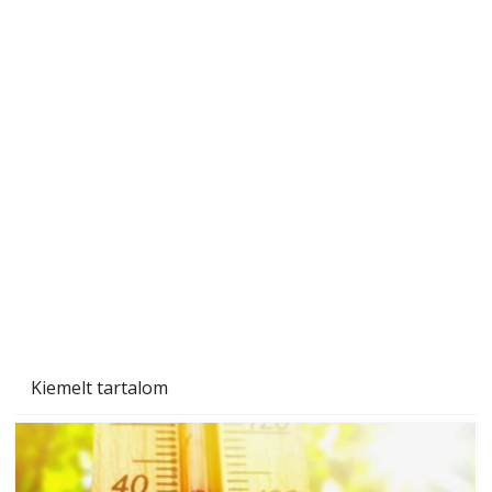
A varrógép és a varrás
Kiemelt tartalom