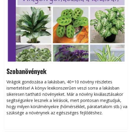
Szobanövények
Virágok gondozása a lakásban, 40+10 növény részletes
ismertetése! A könyv lexikonszerűen veszi sorra a lakásban
s
sikeresen tart­ha­tó növényeket. Már a növény kiválasztásakor
h
segítségünkre lesznek a leírások, mert pontosan megtudjuk,
k
hogy milyen körülményekre (hőmérséklet, páratartalom stb.) van
szüksége a növénynek az egészséges fejlődéshez.
t