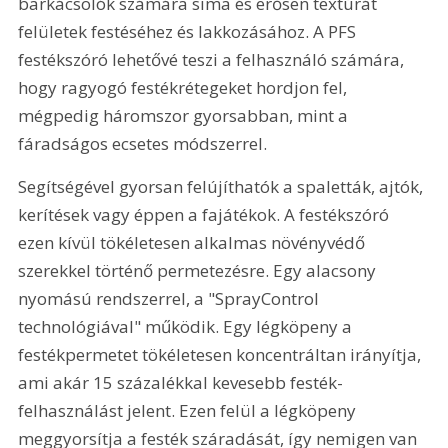
barkácsolók számára sima és erősen textúrát 
felületek festéséhez és lakkozásához. A PFS 
festékszóró lehetővé teszi a felhasználó számára, 
hogy ragyogó festékrétegeket hordjon fel, 
mégpedig háromszor gyorsabban, mint a 
fáradságos ecsetes módszerrel.
Segítségével gyorsan felújíthatók a spaletták, ajtók, 
kerítések vagy éppen a fajátékok. A festékszóró 
ezen kívül tökéletesen alkalmas növényvédő 
szerekkel történő permetezésre. Egy alacsony 
nyomású rendszerrel, a "SprayControl 
technológiával" működik. Egy légköpeny a 
festékpermetet tökéletesen koncentráltan irányítja, 
ami akár 15 százalékkal kevesebb festék-
felhasználást jelent. Ezen felül a légköpeny 
meggyorsítja a festék száradását, így nemigen van 