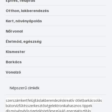
Építés, felújítás
Otthon, lakberendezés
Kert, növényápolás
Női vonal
Életmód, egészség
Kismester
Barkács
Vonalzó
Népszerű címkék
szerszám
kert
felújítás
lakberendezés
kreatív ötlet
barkácsolás
bútor
víz
fűtés
szerkesztőség
elektronika
hasznos tippek
dísznövény
hőszigetelés
tető
megújuló energia
tisztítás