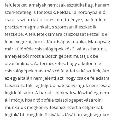
felületeket, amelyek nemcsak esztétikailag, hanem 
szerkezetileg is fontosak. Például a horonyba illő 
csap is szilárdabb kötést eredményez, ha felülete 
precízen megmunkált, s szorosan illeszkedik 
fészkébe. A felületek simára csiszolását kézzel is el 
lehet végezni, ám ez fáradságos munka. Manapság 
már különféle csiszológépek közül választhatunk, 
amelyekből most a Bosch gépeit mutatjuk be 
olvasóinknak. Az természetes, hogy a különféle 
csiszológépek más-más célfeladatra készültek, ám 
ez egyáltalán nem jelenti azt, hogy csak e feladatra 
használhatók, legfeljebb hatékonyságuk nem lesz a 
legideálisabb. A barkácsolóknak valószínűleg nem 
áll módjukban többféle csiszológépet vásárolni 
munkájuk megkönnyítéséhez, ezért a céljaiknak 
leginkább megfelelő kiválasztásában segítségükre 