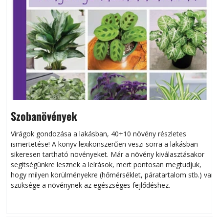
Szobanövények
Virágok gondozása a lakásban, 40+10 növény részletes
ismertetése! A könyv lexikonszerűen veszi sorra a lakásban
s
sikeresen tart­ha­tó növényeket. Már a növény kiválasztásakor
h
segítségünkre lesznek a leírások, mert pontosan megtudjuk,
k
hogy milyen körülményekre (hőmérséklet, páratartalom stb.) van
szüksége a növénynek az egészséges fejlődéshez.
t