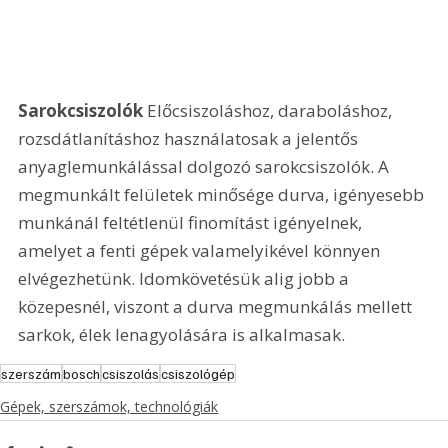
Sarokcsiszolók
 Előcsiszoláshoz, daraboláshoz, 
rozsdátlanításhoz használatosak a jelentős 
anyaglemunkálással dolgozó sarokcsiszolók. A 
megmunkált felületek minősége durva, igényesebb 
munkánál feltétlenül finomítást igényelnek, 
amelyet a fenti gépek valamelyikével könnyen 
elvégezhetünk. Idomkövetésük alig jobb a 
közepesnél, viszont a durva megmunkálás mellett 
sarkok, élek lenagyolására is alkalmasak.
szerszám
bosch
csiszolás
csiszológép
Gépek, szerszámok, technológiák