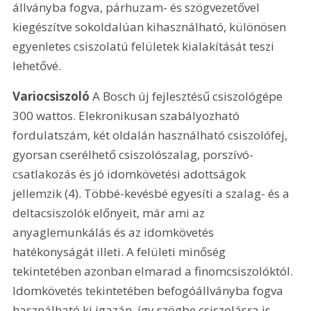
állványba fogva, párhuzam- és szögvezetővel 
kiegészítve sokoldalúan kihasználható, különösen 
egyenletes csiszolatú felületek kialakítását teszi 
lehetővé. 
Variocsiszoló
 A Bosch új fejlesztésű csiszológépe 
300 wattos. Elekronikusan szabályozható 
fordulatszám, két oldalán használható csiszolófej, 
gyorsan cserélhető csiszolószalag, porszívó-
csatlakozás és jó idomkövetési adottságok 
jellemzik (4). Többé-kevésbé egyesíti a szalag- és a 
deltacsiszolók előnyeit, már ami az 
anyaglemunkálás és az idomkövetés 
hatékonyságát illeti. A felületi minőség 
tekintetében azonban elmarad a finomcsiszolóktól. 
Idomkövetés tekintetében befogóállványba fogva 
használható ki igazán, így szögbe csiszolásra is 