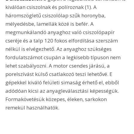
kiválóan csiszolnak és políroznak (1). A 
háromszögletű csiszolólap szűk horonyba, 
mélyedésbe, lamellák közé is befér. A 
megmunkálandó anyaghoz való csiszolópapír 
cseréje és a talp 120 fokos elfordítása szerszám 
nélkül is elvégezhető. Az anyaghoz szükséges 
fordulatszámot csupán a legkisebb típuson nem 
lehet szabályozni. A motor csendes járású, a 
porelszívást külső csatlakozó teszi lehetővé. E 
gépekkel kiváló felületi simaság érhető el, ebből 
adódóan kicsi az anyagleválasztási képességük. 
Formakövetésük közepes, éleken, sarkokon 
remekül használhatók. 