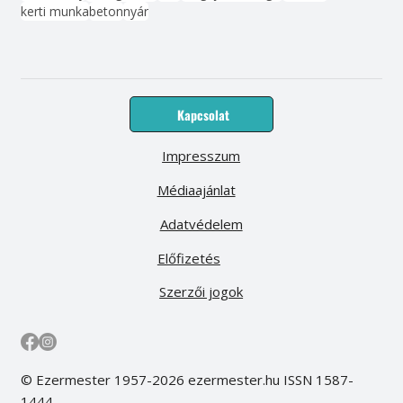
kerti munka
beton
nyár
Kapcsolat
Impresszum
Médiaajánlat
Adatvédelem
Előfizetés
Szerzői jogok
© Ezermester 1957-2026 ezermester.hu ISSN 1587-
1444