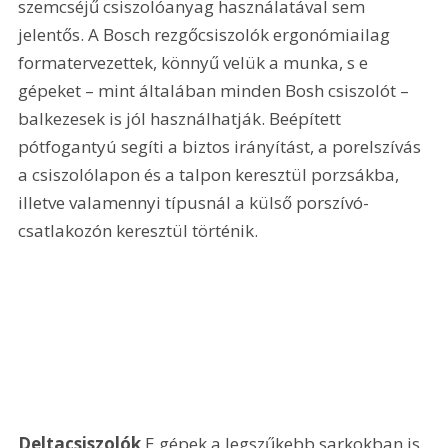
szemcséjű csiszolóanyag használatával sem 
jelentős. A Bosch rezgőcsiszolók ergonómiailag 
formatervezettek, könnyű velük a munka, s e 
gépeket – mint általában minden Bosh csiszolót – 
balkezesek is jól használhatják. Beépített 
pótfogantyú segíti a biztos irányítást, a porelszívás 
a csiszolólapon és a talpon keresztül porzsákba, 
illetve valamennyi típusnál a külső porszívó-
csatlakozón keresztül történik. 
Deltacsiszolók
 E gépek a legszűkebb sarkokban is 