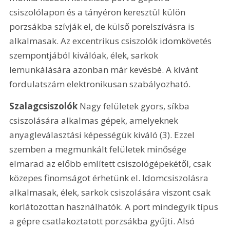
csiszolólapon és a tányéron keresztül külön 
porzsákba szívják el, de külső porelszívásra is 
alkalmasak. Az excentrikus csiszolók idomkövetés 
szempontjából kiválóak, élek, sarkok 
lemunkálására azonban már kevésbé. A kívánt 
fordulatszám elektronikusan szabályozható. 
Szalagcsiszolók
 Nagy felületek gyors, síkba 
csiszolására alkalmas gépek, amelyeknek 
anyagleválasztási képességük kiváló (3). Ezzel 
szemben a megmunkált felületek minősége 
elmarad az előbb említett csiszológépekétől, csak 
közepes finomságot érhetünk el. Idomcsiszolásra 
alkalmasak, élek, sarkok csiszolására viszont csak 
korlátozottan használhatók. A port mindegyik típus 
a gépre csatlakoztatott porzsákba gyűjti. Alsó 