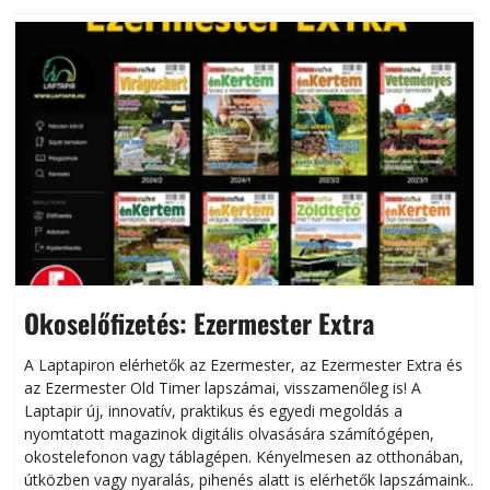
Okoselőfizetés: Ezermester Extra
A Laptapiron elérhetők az Ezermester, az Ezermester Extra és
az Ezermester Old Timer lapszámai, visszamenőleg is! A
Laptapir új, innovatív, praktikus és egyedi megoldás a
L
nyomtatott magazinok digitális olvasására számítógépen,
okostelefonon vagy táblagépen. Kényelmesen az otthonában,
útközben vagy nyaralás, pihenés alatt is elérhetők lapszámaink.
ú