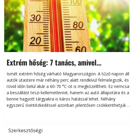
Extrém hőség: 7 tanács, amivel
megóvhatjuk autónkat a nyári károktól
Ismét extrém hőség várható Magyarországon. A tűző napon álló
autók utastere már néhány perc alatt rendkívül felmelegszik, és
rövid időn belül akár a 60-70 °C-ot is megközelítheti. Ez nemcsak
n
a beszállást teszi kellemetlenné, hanem az autó állapotára és a
benne hagyott tárgyakra is káros hatással lehet. Néhány
egyszerű óvintézkedéssel azonban jelentősen csökkenthetjük a
hőség káros hatásait.
l
Szerkesztőségi