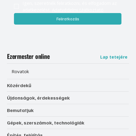
Igen, szeretnék feliratkozni, és elfogadom az 
adatkezelést. 
Adatvédelmi tájékoztató
Feliratkozás
Ezermester online
Lap tetejére
Rovatok
Közérdekű
Újdonságok, érdekességek
Bemutatjuk
Gépek, szerszámok, technológiák
Építés, felújítás