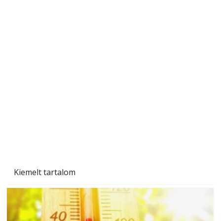
A varrógép és a varrás
Kiemelt tartalom