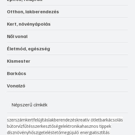
Otthon, lakberendezés
Kert, növényápolás
Női vonal
Életmód, egészség
Kismester
Barkács
Vonalzó
Népszerű címkék
szerszám
kert
felújítás
lakberendezés
kreatív ötlet
barkácsolás
bútor
víz
fűtés
szerkesztőség
elektronika
hasznos tippek
dísznövény
hőszigetelés
tető
megújuló energia
tisztítás