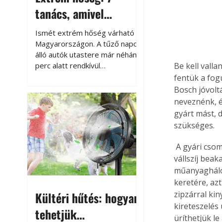
tanács, amivel
megóvhatjuk
Ismét extrém hőség várható
autónkat a nyári
Magyarországon. A tűző napon
álló autók utastere már néhány
károktól
perc alatt rendkívül
Be kell vall
felmelegszik, és rövid időn belül
fentük a fog
akár a 60-70 °C-ot is
Bosch jóvolt
megközelítheti. Ez nemcsak a
neveznénk, é
beszállást teszi kellemetlenné,
gyárt mást, 
hanem az autó állapotára és a
szükséges.
benne hagyott tárgyakra is
káros hatással lehet. Néhány
 A gyári csomagolásból szinte teljesen üzemkészen vehetjük ki az AVS 1-et, mindössze a 
egyszerű óvintézkedéssel
vállszíj beak
azonban jelentősen
műanyaghálób
csökkenthetjük a hőség káros
keretére, azt
hatásait.
Kültéri hűtés: hogyan
zipzárral kin
kireteszelés
tehetjük
üríthetjük le