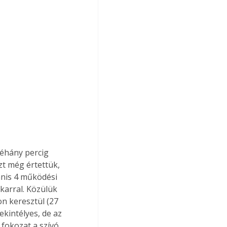
éhány percig 
zt még értettük, 
anis 4 működési 
karral. Közülük 
n keresztül (27 
ekintélyes, de az 
fokozat a szívó, 