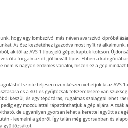
anunk, hogy egy lombszívó, más néven avarszívó kipróbálásá
unkat. Az ősz kezdetéhez igazodva most nyílt rá alkalmunk,
ából, akitől az AVS 1 típusjelű gépet kaptuk kölcsön. Újdon
vek óta forgalmazott, jól bevált típus. Ebben a kategóriába
de nem is nagyon érdemes variálni, hiszen ez a gép mindazt t
asztására és a 40 l-es gyűjtőzsák felszerelésére van szükség
ól készül, és egy tépőzáras, rugalmas szalaggal lehet ráe
 pedig egy mozdulattal rápattinthatjuk a gép aljára. A zsák a
yitható, de ugyanilyen gyorsan lehet a kerettel együtt az egé
 után - leemelni a gépről. Így talán még gyorsabban és alap
 a gyűjtőzsákot. 