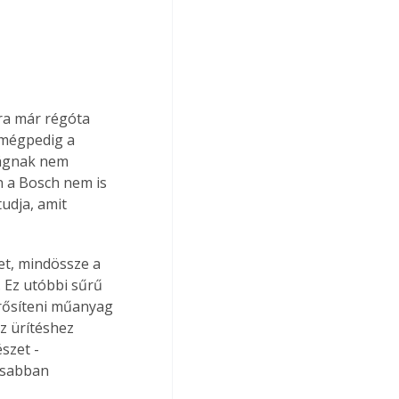
ra már régóta 
 mégpedig a 
ságnak nem 
n a Bosch nem is 
udja, amit 
. Ez utóbbi sűrű 
rősíteni műanyag 
z ürítéshez 
szet - 
osabban 