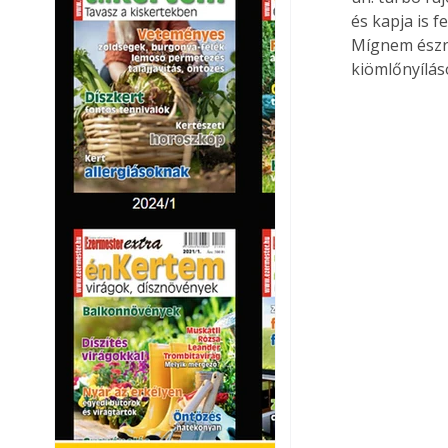
és kapja is f
Mígnem észre
kiömlőnyílás