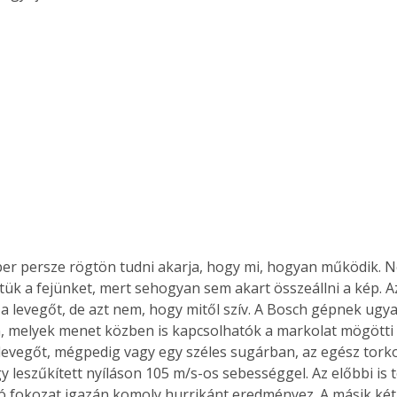
r persze rögtön tudni akarja, hogy mi, hogyan működik. N
tük a fejünket, mert sehogyan sem akart összeállni a kép. A
 a levegőt, de azt nem, hogy mitől szív. A Bosch gépnek ugy
, melyek menet közben is kapcsolhatók a markolat mögötti 
a levegőt, mégpedig vagy egy széles sugárban, az egész torko
y leszűkített nyíláson 105 m/s-os sebességgel. Az előbbi is t
jó fokozat igazán komoly hurrikánt eredményez. A másik két 