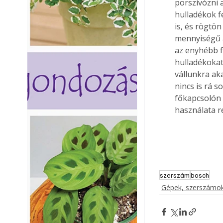
porszívózni 
hulladékok fe
is, és rögtön
mennyiségű a
az enyhébb f
hulladékokat
vállunkra ak
nincs is rá s
főkapcsolón é
használata r
szerszám
bosch
Gépek, szerszámok