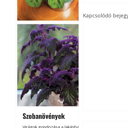
Kapcsolódó bejeg
Szobanövények
Virágoskert: k
teraszon, laká
Virágok gondozása a lakásban,