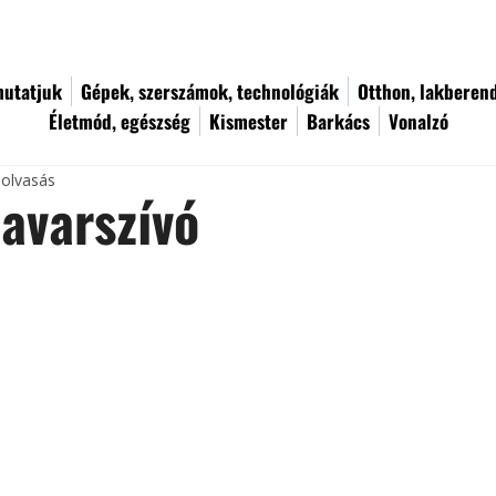
utatjuk
Gépek, szerszámok, technológiák
Otthon, lakberen
Életmód, egészség
Kismester
Barkács
Vonalzó
 olvasás
 avarszívó