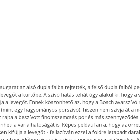
Együtt jobban megéri!
Bővebb információ itt!
k az
Együtt jobban megéri! A
mester
könyvek tetszőleges
er Old
párosítással kedvezményes
áron, 0 Ft postaköltséggel
ptapir új,
megrendelhetők!
és egyedi
tt
sugarat az alsó dupla falba rejtették, a felső dupla falból pe
lvasására
 levegőt a kürtőbe. A szívó hatás tehát úgy alakul ki, hogy a v
elefonon
újja a levegőt. Ennek köszönhető az, hogy a Bosch avarszívó
nyelmesen
(mint egy hagyományos porszívó), hiszen nem szívja át a mo
ben vagy
rajta a beszívott finomszemcsés por és más szennyeződés 
t is
nheti a variálhatóságát is. Képes például arra, hogy az orré
. Bárhol,
en kifújja a levegőt - fellazítván ezzel a földre letapadt dara
ön élve
zzel egy időben vissza is szívja a növényi maradványokat. A 
ashatók az