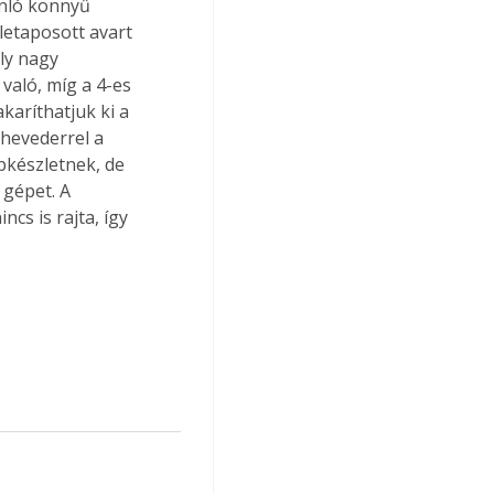
onló könnyű 
 letaposott avart 
ly nagy 
való, míg a 4-es 
aríthatjuk ki a 
hevederrel a 
pkészletnek, de 
 gépet. A 
cs is rajta, így 