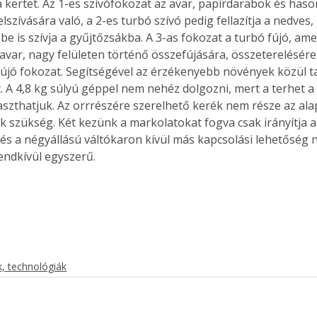
a kertet. Az 1-es szívófokozat az avar, papírdarabok és has
lszívására való, a 2-es turbó szívó pedig fellazítja a nedves,
 be is szívja a gyűjtőzsákba. A 3-as fokozat a turbó fújó, ame
var, nagy felületen történő összefújására, összeterelésére 
újó fokozat. Segítségével az érzékenyebb növények közül tak
. A 4,8 kg súlyú géppel nem nehéz dolgozni, mert a terhet a 
aszthatjuk. Az orrrészére szerelhető kerék nem része az ala
ok szükség. Két kezünk a markolatokat fogva csak irányítja a
s a négyállású váltókaron kívül más kapcsolási lehetőség nin
endkívül egyszerű.
, technológiák