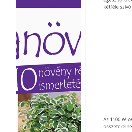
Ezermester lapszámai. A
Ezermester lapszámai
kétféle szí
Laptapir kényelmes megoldás,
Laptapir kényelmes 
mert: – t
mert: – t
Az 1100 W-os
összeterelhet