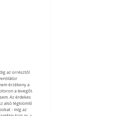
dig az orrésztől 
entilátor 
 nem érzékeny a 
toron a levegőt. 
sem. Az érdekes 
sz alsó légkiömlő 
bokat - míg az 
kétféle fújó és a 