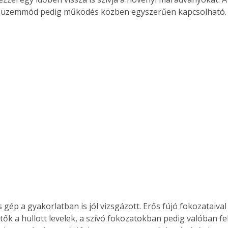
. A
vó üzemmód pedig működés közben egyszerűen kapcsolható.
megoldás,
 gép a gyakorlatban is jól vizsgázott. Erős fújó fokozataival
ők a hullott levelek, a szívó fokozatokban pedig valóban fel