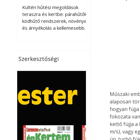
kellemesebbé a
Kültéri hűtési megoldások
teraszt és a kertet?
teraszra és kertbe: párahűtők,
ködhűtő rendszerek, növények
és árnyékolás a kellemesebb
nyári mikroklímáért. A kültéri
hűtés kérdése az utóbbi
években egyre nagyobb
jelentőséget kapott, ahogy a
Szerkesztőségi
nyári hőhullámok gyakoribbá és
intenzívebbé váltak. Míg
korábban elsősorban a beltéri
klímaberendezések jelentették
a megoldást a meleg ellen, ma
Műszaki embe
már egyre többen keresnek
alaposan tör
olyan kültéri hűtési
hogyan fújja
lehetőségeket is, amelyek a
fokozata van
teraszok, erkélyek, kertek vagy
kettő fújja 
vendégl
m/s), vagy eg
ún. turbó fú