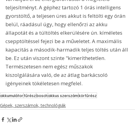
teljesítményt. A géphez tartozó 1 órás intelligens 
gyorstöltő, a teljesen üres akkut is feltölti egy órán 
belül, ráadásul úgy, hogy ellenőrzi az akku 
állapotát és a túltöltés elkerülésére ún. kíméletes 
csepptöltéssel fejezi be a műveletet. A maximális 
kapacitás a második-harmadik teljes töltés után áll 
be. Ez után viszont szinte "kimeríthetetlen. 
Természetesen nem egész műszakok 
kiszolgálására való, de az átlag barkácsoló 
igényeinek tökéletesen megfelel.
akkumulátor
fűrész
bosch
akkus szerszám
körfűrész
Gépek, szerszámok, technológiák