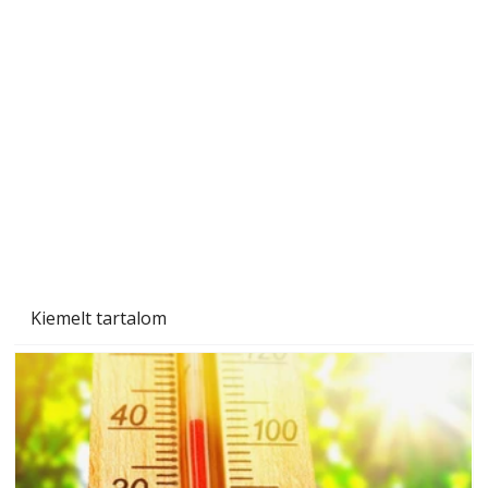
A varrógép és a varrás
Kiemelt tartalom