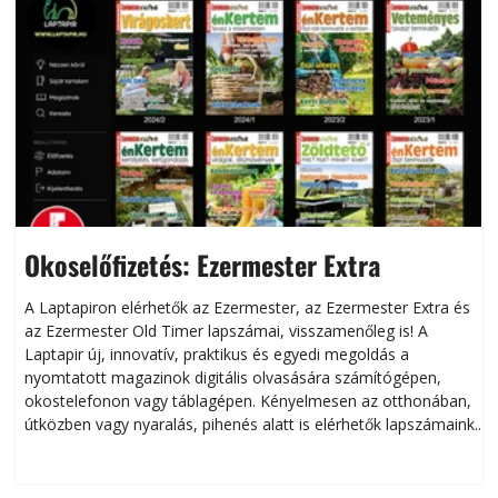
Okoselőfizetés: Ezermester Extra
A Laptapiron elérhetők az Ezermester, az Ezermester Extra és
az Ezermester Old Timer lapszámai, visszamenőleg is! A
Laptapir új, innovatív, praktikus és egyedi megoldás a
L
nyomtatott magazinok digitális olvasására számítógépen,
okostelefonon vagy táblagépen. Kényelmesen az otthonában,
útközben vagy nyaralás, pihenés alatt is elérhetők lapszámaink.
ú
Bárhol, bármikor, akár külföldön élve vagy dolgozva is
B
olvashatók az Ezermester lapszámai. A Laptapir kényelmes
megoldás, mert: – t