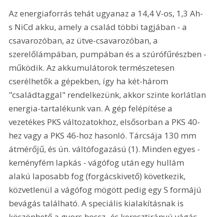
Az energiaforrás tehát ugyanaz a 14,4 V-os, 1,3 Ah-
s NiCd akku, amely a család többi tagjában - a 
csavarozóban, az ütve-csavarozóban, a 
szerelőlámpában, pumpában és a szúrófűrészben - 
működik. Az akkumulátorok természetesen 
cserélhetők a gépekben, így ha két-három 
"családtaggal" rendelkezünk, akkor szinte korlátlan 
energia-tartalékunk van. A gép felépítése a 
vezetékes PKS változatokhoz, elsősorban a PKS 40-
hez vagy a PKS 46-hoz hasonló. Tárcsája 130 mm 
átmérőjű, és ún. váltófogazású (1). Minden egyes - 
keményfém lapkás - vágófog után egy hullám 
alakú laposabb fog (forgácskivető) következik, 
közvetlenül a vágófog mögött pedig egy S formájú 
bevágás található. A speciális kialakításnak is 
köszönhető a gyors hossz- és keresztirányú vágás. 