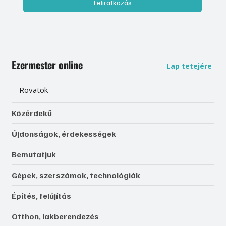
Feliratkozás
Ezermester online
Lap tetejére
Rovatok
Közérdekű
Újdonságok, érdekességek
Bemutatjuk
Gépek, szerszámok, technológiák
Építés, felújítás
Otthon, lakberendezés