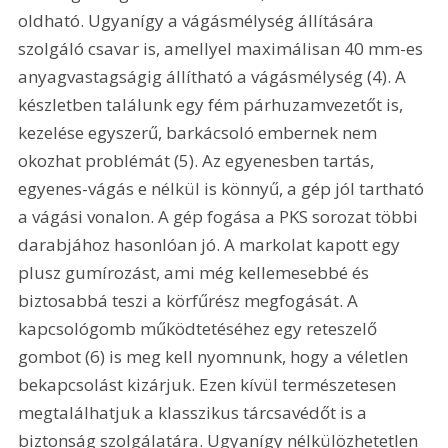
oldható. Ugyanígy a vágásmélység állítására 
szolgáló csavar is, amellyel maximálisan 40 mm-es 
anyagvastagságig állítható a vágásmélység (4). A 
készletben találunk egy fém párhuzamvezetőt is, 
kezelése egyszerű, barkácsoló embernek nem 
okozhat problémát (5). Az egyenesben tartás, 
egyenes-vágás e nélkül is könnyű, a gép jól tartható 
a vágási vonalon. A gép fogása a PKS sorozat többi 
darabjához hasonlóan jó. A markolat kapott egy 
plusz gumírozást, ami még kellemesebbé és 
biztosabbá teszi a körfűrész megfogását. A 
kapcsológomb működtetéséhez egy reteszelő 
gombot (6) is meg kell nyomnunk, hogy a véletlen 
bekapcsolást kizárjuk. Ezen kívül természetesen 
megtalálhatjuk a klasszikus tárcsavédőt is a 
biztonság szolgálatára. Ugyanígy nélkülözhetetlen 