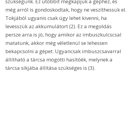
szükségünk. Ez utóbbit megkapjuk a géphez, és 
még arról is gondoskodtak, hogy ne veszíthessük el. 
Tokjából ugyanis csak úgy lehet kivenni, ha 
levesszük az akkumulátort (2). Ez a megoldás 
persze arra is jó, hogy amikor az imbuszkulcscsal 
matatunk, akkor még véletlenül se lehessen 
bekapcsolni a gépet. Ugyancsak imbuszcsavarral 
állítható a tárcsa mögötti hasítóék, melynek a 
tárcsa síkjába állítása szükséges is (3). 