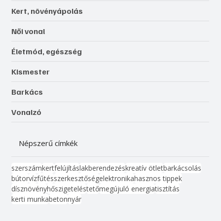
Kert, növényápolás
Női vonal
Életmód, egészség
Kismester
Barkács
Vonalzó
Népszerű címkék
szerszám
kert
felújítás
lakberendezés
kreatív ötlet
barkácsolás
bútor
víz
fűtés
szerkesztőség
elektronika
hasznos tippek
dísznövény
hőszigetelés
tető
megújuló energia
tisztítás
kerti munka
beton
nyár