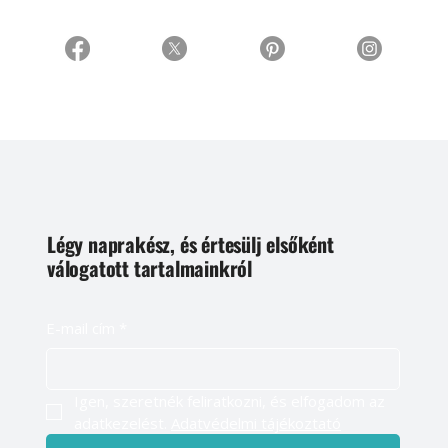
Légy naprakész, és értesülj elsőként
válogatott tartalmainkról
E-mail cím
*
Igen, szeretnék feliratkozni, és elfogadom az 
adatkezelést. 
Adatvédelmi tájékoztató