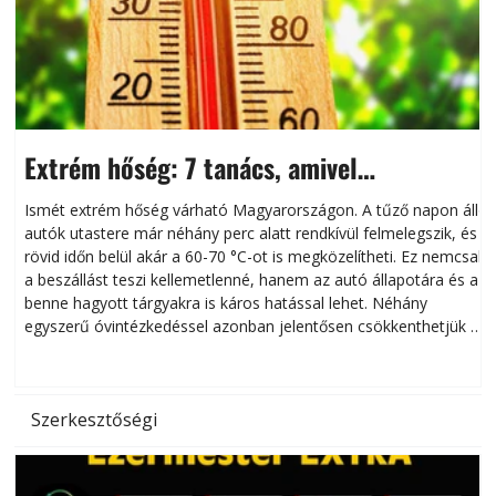
Extrém hőség: 7 tanács, amivel
megóvhatjuk autónkat a nyári károktól
Ismét extrém hőség várható Magyarországon. A tűző napon álló
autók utastere már néhány perc alatt rendkívül felmelegszik, és
rövid időn belül akár a 60-70 °C-ot is megközelítheti. Ez nemcsak
n
a beszállást teszi kellemetlenné, hanem az autó állapotára és a
benne hagyott tárgyakra is káros hatással lehet. Néhány
egyszerű óvintézkedéssel azonban jelentősen csökkenthetjük a
hőség káros hatásait.
l
Szerkesztőségi