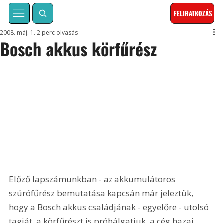
FELIRATKOZÁS
2008. máj. 1.
2 perc olvasás
Bosch akkus körfűrész
Előző lapszámunkban - az akkumulátoros 
szúrófűrész bemutatása kapcsán már jeleztük, 
hogy a Bosch akkus családjának - egyelőre - utolsó 
tagját, a körfűrészt is próbálgatjuk, a cég hazai 