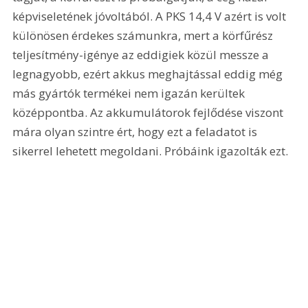
képviseletének jóvoltából. A PKS 14,4 V azért is volt 
különösen érdekes számunkra, mert a körfűrész 
teljesítmény-igénye az eddigiek közül messze a 
legnagyobb, ezért akkus meghajtással eddig még 
más gyártók termékei nem igazán kerültek 
középpontba. Az akkumulátorok fejlődése viszont 
mára olyan szintre ért, hogy ezt a feladatot is 
sikerrel lehetett megoldani. Próbáink igazolták ezt.