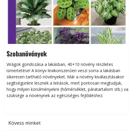
Szobanövények
Virágok gondozása a lakásban, 40+10 növény részletes
ismertetése! A könyv lexikonszerűen veszi sorra a lakásban
s
sikeresen tart­ha­tó növényeket. Már a növény kiválasztásakor
h
segítségünkre lesznek a leírások, mert pontosan megtudjuk,
k
hogy milyen körülményekre (hőmérséklet, páratartalom stb.) van
szüksége a növénynek az egészséges fejlődéshez.
t
Kövess minket