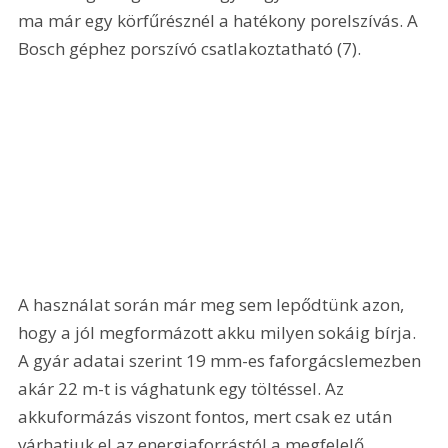
ma már egy körfűrésznél a hatékony porelszívás. A 
Bosch géphez porszívó csatlakoztatható (7). 
A használat során már meg sem lepődtünk azon, 
hogy a jól megformázott akku milyen sokáig bírja. 
A gyár adatai szerint 19 mm-es faforgácslemezben 
akár 22 m-t is vághatunk egy töltéssel. Az 
akkuformázás viszont fontos, mert csak ez után 
várhatjuk el az energiaforrástól a megfelelő 