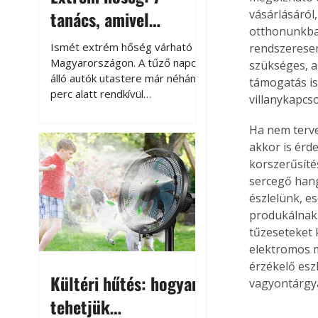
tanács, amivel
vásárlásáról,
otthonunkban
megóvhatjuk
Ismét extrém hőség várható
rendszeresen
autónkat a nyári
Magyarországon. A tűző napon
szükséges, a 
álló autók utastere már néhány
támogatás is
károktól
perc alatt rendkívül
villanykapcso
felmelegszik, és rövid időn belül
akár a 60-70 °C-ot is
Ha nem terve
megközelítheti. Ez nemcsak a
akkor is érd
beszállást teszi kellemetlenné,
korszerűsíté
hanem az autó állapotára és a
sercegő hang
benne hagyott tárgyakra is
észlelünk, e
káros hatással lehet. Néhány
produkálnak.
egyszerű óvintézkedéssel
tűzeseteket 
azonban jelentősen
elektromos m
csökkenthetjük a hőség káros
hatásait.
érzékelő esz
Kültéri hűtés: hogyan
vagyontárgya
tehetjük