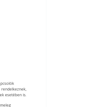
apcsolók 
l rendelkeznek, 
ek esetében is. 
 meleg 