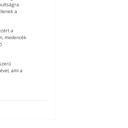
ultságra 
llenek a 
zért a 
n, medencék 
ó 
szerű 
ével, ami a 