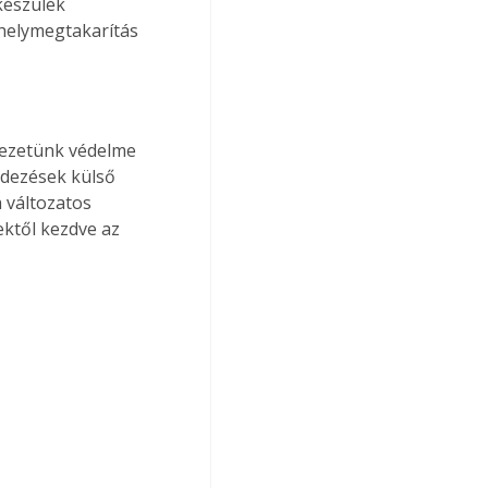
készülék 
helymegtakarítás 
yezetünk védelme 
ndezések külső 
 változatos 
ktől kezdve az 