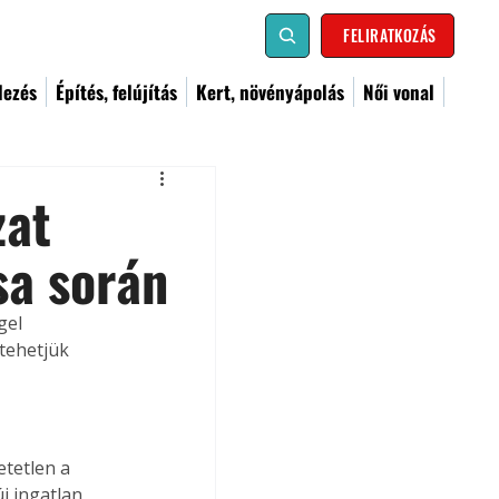
FELIRATKOZÁS
dezés
Építés, felújítás
Kert, növényápolás
Női vonal
zat
sa során
el 
tehetjük 
tetlen a 
j ingatlan 