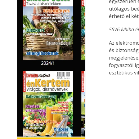
egyszerűen é
utólagos beé
érhető el ké
5SV6 ívhiba é
Az elektromo
és biztonság
megjelenése.
fogyasztói i
esztétikus vi