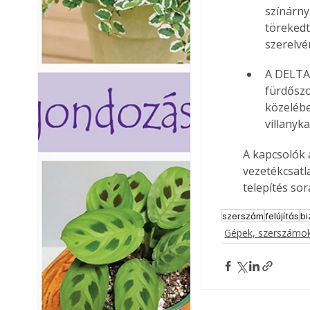
színárny
törekedt
szerelvé
A DELTA 
fürdősz
közelébe
villanyk
A kapcsolók 
vezetékcsatla
telepítés so
szerszám
felújítás
bi
Gépek, szerszámok