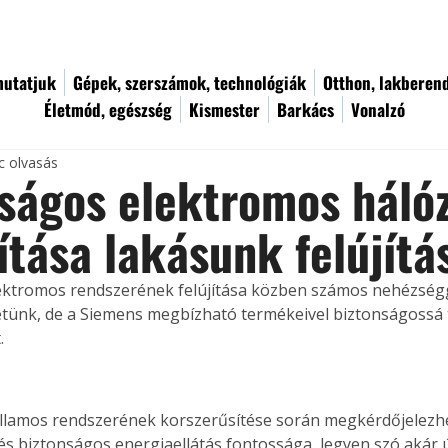
utatjuk
Gépek, szerszámok, technológiák
Otthon, lakberen
Életmód, egészség
Kismester
Barkács
Vonalzó
c olvasás
ságos elektromos háló
ítása lakásunk felújítá
ektromos rendszerének felújítása közben számos nehézségg
ünk, de a Siemens megbízható termékeivel biztonságossá 
.
illamos rendszerének korszerűsítése során megkérdőjelezhe
s biztonságos energiaellátás fontossága, legyen szó akár ú