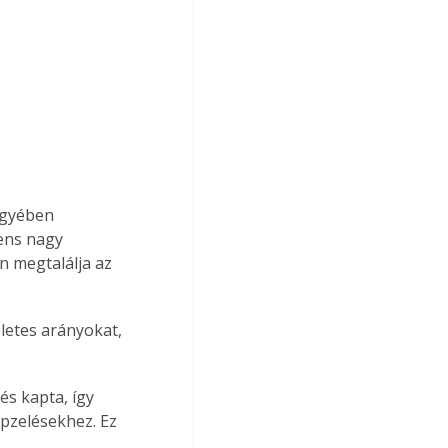
egyében 
ens nagy 
n megtalálja az 
letes arányokat, 
s kapta, így 
pzelésekhez. Ez 