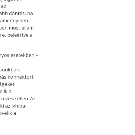
 az 
abb döntés, ha 
s amennyiben 
ében most állami 
e, beleértve a 
nyos esetekben – 
ásunkban, 
ibás konnektort 
égeket 
lik a 
kezése ellen. Az 
i az ívhiba-
velik a 