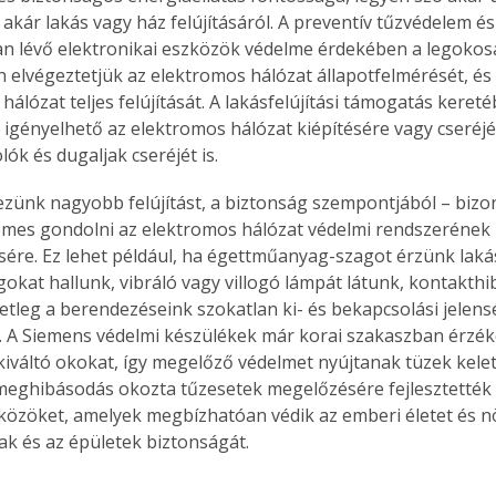
 akár lakás vagy ház felújításáról. A preventív tűzvédelem és
 lévő elektronikai eszközök védelme érdekében a legokos
 elvégeztetjük az elektromos hálózat állapotfelmérését, é
hálózat teljes felújítását. A lakásfelújítási támogatás keret
 igényelhető az elektromos hálózat kiépítésére vagy cseréjér
lók és dugaljak cseréjét is. 
zünk nagyobb felújítást, a biztonság szempontjából – bizo
emes gondolni az elektromos hálózat védelmi rendszerének 
sére. Ez lehet például, ha égettműanyag-szagot érzünk lak
okat hallunk, vibráló vagy villogó lámpát látunk, kontakth
setleg a berendezéseink szokatlan ki- és bekapcsolási jelens
 A Siemens védelmi készülékek már korai szakaszban érzéke
kiváltó okokat, így megelőző védelmet nyújtanak tüzek kelet
eghibásodás okozta tűzesetek megelőzésére fejlesztették k
közöket, amelyek megbízhatóan védik az emberi életet és nö
k és az épületek biztonságát. 