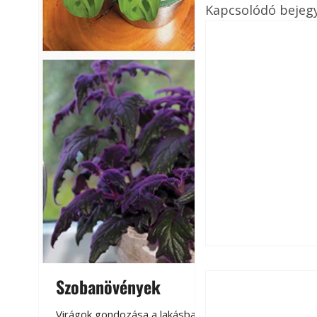
Kapcsolódó bejeg
Szobanövények
Virágoskert: k
teraszon, laká
Virágok gondozása a lakásban,