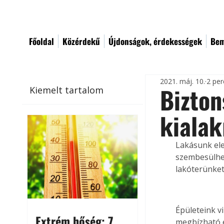
Főoldal
Közérdekű
Újdonságok, érdekességek
Bem
2021. máj. 10.
2 per
Bizton
Kiemelt tartalom
kialak
Lakásunk el
szembesülhet
lakóterünket
Épületeink v
Extrém hőség: 7
megbízható é