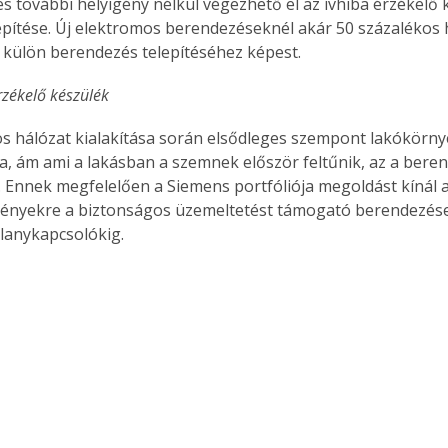
s további helyigény nélkül végezhető el az ívhiba érzékelő 
pítése. Új elektromos berendezéseknél akár 50 százalékos 
t külön berendezés telepítéséhez képest.
rzékelő készülék
s hálózat kialakítása során elsődleges szempont lakókörn
a, ám ami a lakásban a szemnek először feltűnik, az a bere
 Ennek megfelelően a Siemens portfóliója megoldást kínál a
gényekre a biztonságos üzemeltetést támogató berendezése
llanykapcsolókig.