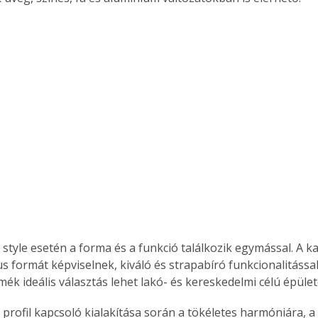
. A
megoldás,
style esetén a forma és a funkció találkozik egymással. A k
us formát képviselnek, kiváló és strapabíró funkcionalitássa
rmék ideális választás lehet lakó- és kereskedelmi célú épület
profil kapcsoló kialakítása során a tökéletes harmóniára, a