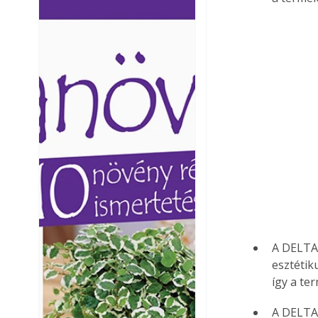
Ezermester lapszámai. A
Ezermester lapszámai
Laptapir kényelmes megoldás,
Laptapir kényelmes 
mert: – t
mert: – t
A DELTA 
esztétik
így a te
A DELTA 