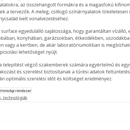
alatokra, az összehangolt formákra és a magasfokú kifinom
ek a tervezők. A meleg, csillogó színárnyalatok tökéletesen i
nycsalád ívelt vonalvezetéséhez. 
surface egyedülálló sajátossága, hogy garantáltan vízálló, e
obában, konyhában, garázsokban, étkezdékben, uszodákba
n vagy a kertben, de akár laboratóriumokban is megbízhat
apcsolási lehetőséget nyújt.
a telepítést végző szakemberek számára egyértelmű és egy
kozást és szerelést biztosítanak a tűrési adatok feltüntetés
rán optimális szerelési időt és költséget eredményez.
ztonsági rendszer
, technológiák