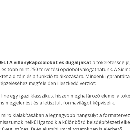
Együtt jobban megéri!
Bővebb információ itt!
k az
Együtt jobban megéri! A
mester
könyvek tetszőleges
er Old
párosítással kedvezményes
áron, 0 Ft postaköltséggel
ELTA villanykapcsolókat és dugaljakat
 a tökéletesség j
ptapir új,
megrendelhetők!
ki és több mint 250 tervezési opcióból válogathatunk. A Siem
és egyedi
tet a dizájn és a funkció találkozására. Mindenki garantálta
tt
képzeléséhez megfelelően illeszkedő verziót: 
lvasására
elefonon
line egy igazi klasszikus, hiszen meghatározó elemei a töké
nyelmesen
ns megjelenést és a letisztult formavilágot képviselik.
ben vagy
t is
miro kialakításában a legnagyobb hangsúlyt a formatervezé
. Bárhol,
sszumok nélkül igazodik a különböző belsőépítészeti elké
ön élve
 üveg, színes, fa és alumínium változatokban is elérhető. 
ashatók az