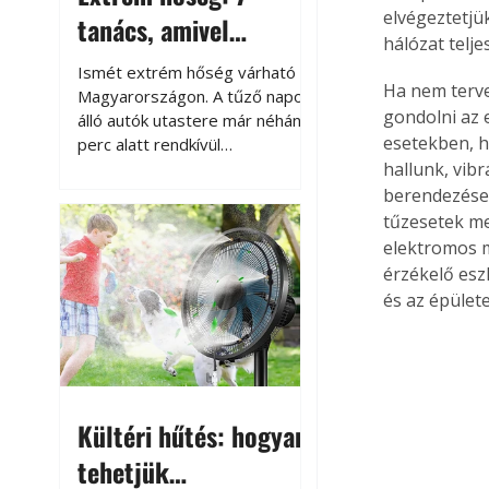
elvégeztetjü
tanács, amivel
hálózat teljes
megóvhatjuk
Ismét extrém hőség várható
Ha nem terve
autónkat a nyári
Magyarországon. A tűző napon
gondolni az 
álló autók utastere már néhány
károktól
esetekben, 
perc alatt rendkívül
felmelegszik, és rövid időn belül
hallunk, vibr
akár a 60-70 °C-ot is
berendezései
megközelítheti. Ez nemcsak a
tűzesetek me
beszállást teszi kellemetlenné,
elektromos m
hanem az autó állapotára és a
érzékelő esz
benne hagyott tárgyakra is
és az épület
káros hatással lehet. Néhány
egyszerű óvintézkedéssel
azonban jelentősen
csökkenthetjük a hőség káros
hatásait.
Kültéri hűtés: hogyan
tehetjük