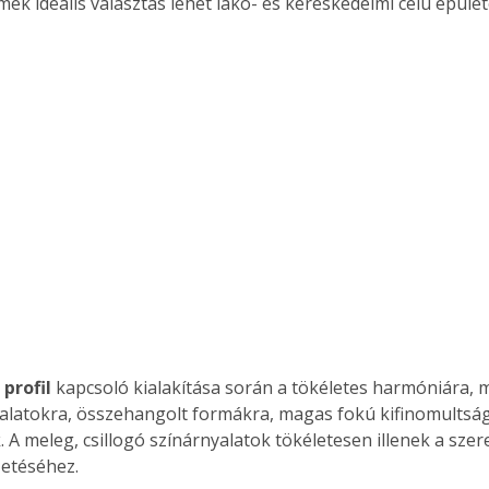
rmék ideális választás lehet lakó- és kereskedelmi célú épület
. A
megoldás,
profil
 kapcsoló kialakítása során a tökéletes harmóniára, 
alatokra, összehangolt formákra, magas fokú kifinomultság
. A meleg, csillogó színárnyalatok tökéletesen illenek a szere
etéséhez. 