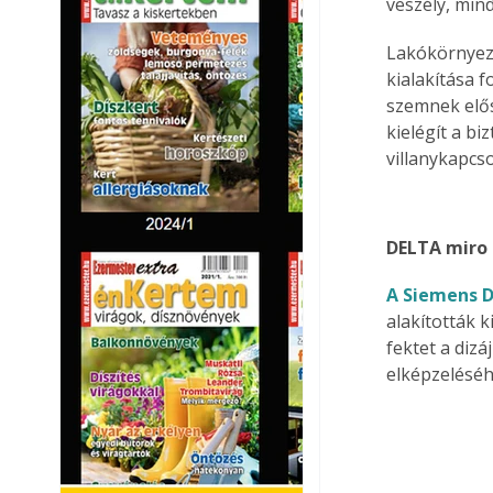
veszély, min
Lakókörnyez
kialakítása 
szemnek elős
kielégít a b
villanykapcso
DELTA miro
A Siemens D
alakították 
fektet a dizá
elképzeléséh