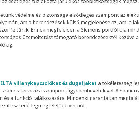
d az esetleges tűz okozta járulékos többletköltségek megsz
etünk védelme és biztonsága elsődleges szempont az elekt
folyamán, ám a berendezések külső megjelenése az, ami a la
zör feltűnik. Ennek megfelelően a Siemens portfóliója min
iztonságos üzemeltetést támogató berendezésektől kezdve az
lókig.
ELTA villanykapcsolókat és dugaljakat
 a tökéletesség j
ki számos tervezési szempont figyelembevételével. A Siemen
jn és a funkció találkozására. Mindenki garantáltan megtalálj
ez illeszkedő legmegfelelőbb verziót: 