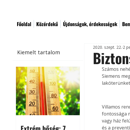
Főoldal
Közérdekű
Újdonságok, érdekességek
Bem
2020. szept. 22.
2 p
Bizton
Kiemelt tartalom
Számos nehéz
Siemens megb
lakóterünket
Villamos ren
fontossága m
vagy ház fel
Extrém hőség: 7
és a prevent