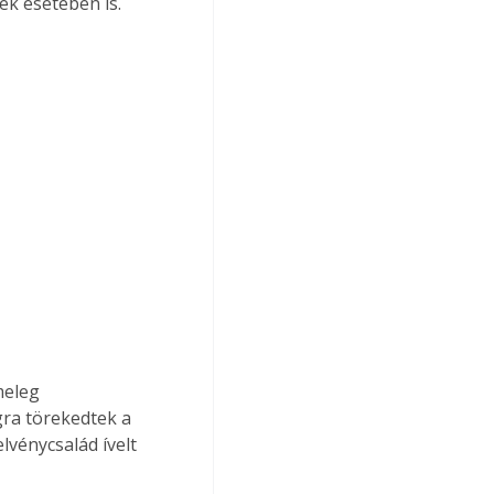
ek esetében is. 
meleg 
ra törekedtek a 
lvénycsalád ívelt 