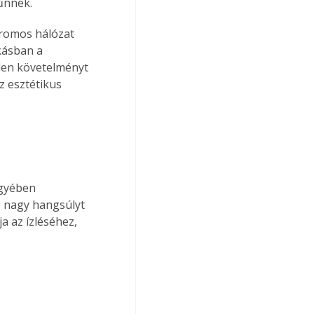
űnnek.
romos hálózat 
kásban a 
den követelményt 
 esztétikus 
egyében 
s nagy hangsúlyt 
a az ízléséhez, 