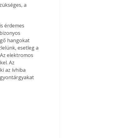
zükséges, a 
is érdemes 
bizonyos 
egő hangokat 
lelünk, esetleg a 
 Az elektromos 
el. Az 
i az ívhiba 
agyontárgyakat 