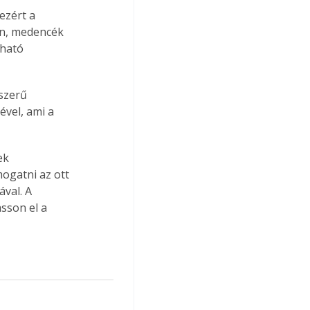
ezért a 
n, medencék 
ható 
szerű 
ével, ami a 
ek 
ogatni az ott 
val. A 
sson el a 