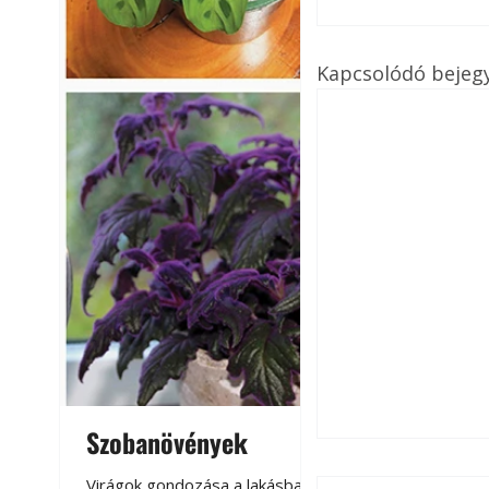
Kapcsolódó bejeg
Szobanövények
Virágoskert: k
teraszon, laká
Virágok gondozása a lakásban,