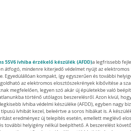
s 5SV6 ívhiba érzékelő készülék (AFDD)
a legfrissebb fej
 átfogó, mindenre kiterjedő védelmet nyújt az elektromos 
. Egyedülállóan kompakt, így egyszerűen és további helyig
goldható az elektromos elosztószekrények kibővítése a sz
nak megfelelően, legyen szó akár új épületekbe való beépít
tlanunkba történő utólagos beszerelésről. Azon kívül, hogy
k legkisebb ívhiba védelmi készüléke (AFDD), egyben nagy bi
típusú ívhibát kezel, beleértve a soros hibákat is. A készül
ítást eredményez új telepítés esetén, emellett meglévő elo
s további helyigény nélkül beépíthető. A beszerelést követő