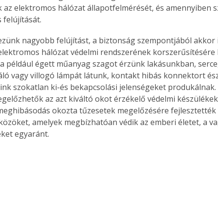
k az elektromos hálózat állapotfelmérését, és amennyiben s
 felújítását.
zünk nagyobb felújítást, a biztonság szempontjából akkor 
elektromos hálózat védelmi rendszerének korszerűsítésére 
ha például égett műanyag szagot érzünk lakásunkban, serc
áló vagy villogó lámpát látunk, kontakt hibás konnektort ész
nk szokatlan ki-és bekapcsolási jelenségeket produkálnak.
gelőzhetők az azt kiváltó okot érzékelő védelmi készülékekk
eghibásodás okozta tűzesetek megelőzésére fejlesztették k
közöket, amelyek megbízhatóan védik az emberi életet, a v
eket egyaránt.