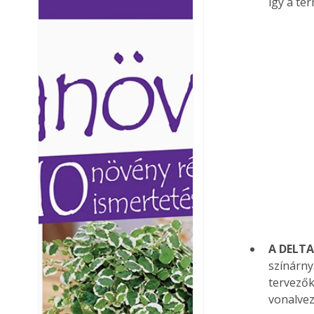
így a te
Ezermester lapszámai. A
Ezermester lapszámai
Laptapir kényelmes megoldás,
Laptapir kényelmes 
mert: – t
mert: – t
A DELTA 
színárny
tervezők
vonalvez