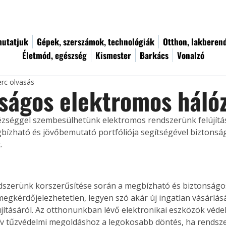
utatjuk
Gépek, szerszámok, technológiák
Otthon, lakberen
Életmód, egészség
Kismester
Barkács
Vonalzó
erc olvasás
ságos elektromos háló
séggel szembesülhetünk elektromos rendszerünk felújítás
ízható és jövőbemutató portfóliója segítségével biztonság
.
dszerünk korszerűsítése során a megbízható és biztonságos
egkérdőjelezhetetlen, legyen szó akár új ingatlan vásárlásá
újításáról. Az otthonunkban lévő elektronikai eszközök véd
ív tűzvédelmi megoldáshoz a legokosabb döntés, ha rendsz