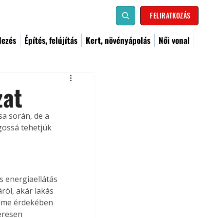
FELIRATKOZÁS
dezés
Építés, felújítás
Kert, növényápolás
Női vonal
zat
a során, de a 
ossá tehetjük 
 energiaellátás 
ról, akár lakás 
elme érdekében 
eresen 