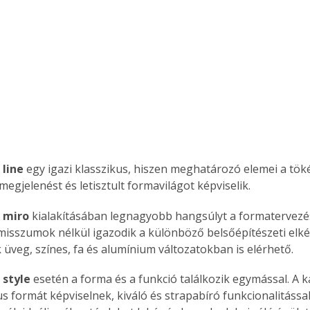
Együtt jobban megéri!
Bővebb információ itt!
k az
Együtt jobban megéri! A
mester
könyvek tetszőleges
er Old
párosítással kedvezményes
áron, 0 Ft postaköltséggel
ptapir új,
megrendelhetők!
 line
 egy igazi klasszikus, hiszen meghatározó elemei a tök
és egyedi
megjelenést és letisztult formavilágot képviselik. 
tt
lvasására
 miro
 kialakításában legnagyobb hangsúlyt a formatervezés
elefonon
sszumok nélkül igazodik a különböző belsőépítészeti elké
nyelmesen
 üveg, színes, fa és alumínium változatokban is elérhető.
ben vagy
t is
 style
 esetén a forma és a funkció találkozik egymással. A 
. Bárhol,
ön élve
us formát képviselnek, kiváló és strapabíró funkcionalitássa
ashatók az