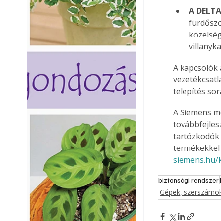
A DELTA
fürdősz
közelség
villanyk
A kapcsolók 
vezetékcsatla
telepítés so
A Siemens me
továbbfejles
tartózkodók 
termékekkel 
siemens.hu/k
biztonsági rendszer
Gépek, szerszámok