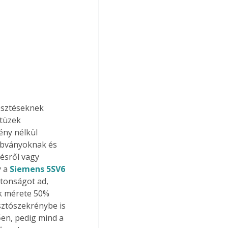
lesztéseknek 
tüzek 
ény nélkül 
abványoknak és 
ésről vagy 
 a 
Siemens 5SV6
ztonságot ad, 
ék mérete 50% 
sztószekrénybe is 
en, pedig mind a 