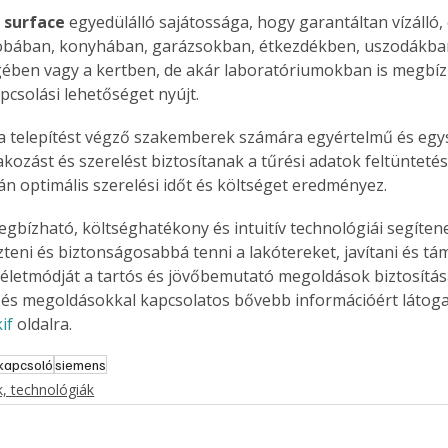
 surface
 egyedülálló sajátossága, hogy garantáltan vízálló, 
obában, konyhában, garázsokban, étkezdékben, uszodákba
ében vagy a kertben, de akár laboratóriumokban is megbíz
apcsolási lehetőséget nyújt.
a telepítést végző szakemberek számára egyértelmű és egy
kozást és szerelést biztosítanak a tűrési adatok feltüntetés
rán optimális szerelési időt és költséget eredményez.
gbízható, költséghatékony és intuitív technológiái segíten
zteni és biztonságosabbá tenni a lakótereket, javítani és tám
életmódját a tartós és jövőbemutató megoldások biztosításá
és megoldásokkal kapcsolatos bővebb információért látoga
if 
oldalra. 
kapcsoló
siemens
, technológiák