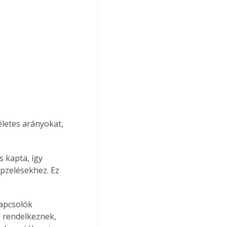
életes arányokat, 
 kapta, így 
pzelésekhez. Ez 
kapcsolók 
l rendelkeznek, 