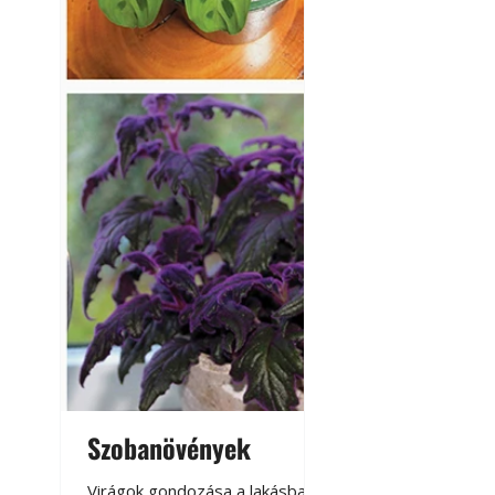
Szobanövények
Virágoskert: k
teraszon, laká
Virágok gondozása a lakásban,