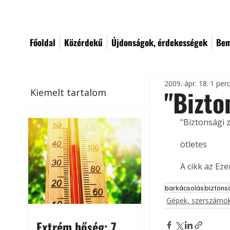
Főoldal
Közérdekű
Újdonságok, érdekességek
Bem
2009. ápr. 18.
1 per
"Bizto
Kiemelt tartalom
"Biztonsági 
ötletes
A cikk az Ez
barkácsolás
biztons
Gépek, szerszámok
Extrém hőség: 7