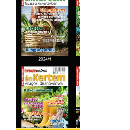
Kültéri hűtés: ho
a teraszt és a ker