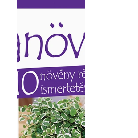
Ezermester lapszámai. A
Ezermester lapszámai
Laptapir kényelmes megoldás,
Laptapir kényelmes 
mert: – t
mert: – t