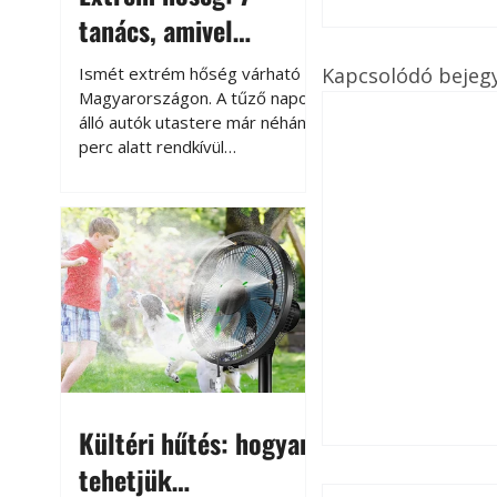
tanács, amivel
megóvhatjuk
Kapcsolódó bejeg
Ismét extrém hőség várható
autónkat a nyári
Magyarországon. A tűző napon
álló autók utastere már néhány
károktól
perc alatt rendkívül
felmelegszik, és rövid időn belül
akár a 60-70 °C-ot is
megközelítheti. Ez nemcsak a
beszállást teszi kellemetlenné,
hanem az autó állapotára és a
benne hagyott tárgyakra is
káros hatással lehet. Néhány
egyszerű óvintézkedéssel
azonban jelentősen
csökkenthetjük a hőség káros
hatásait.
Kültéri hűtés: hogyan
tehetjük