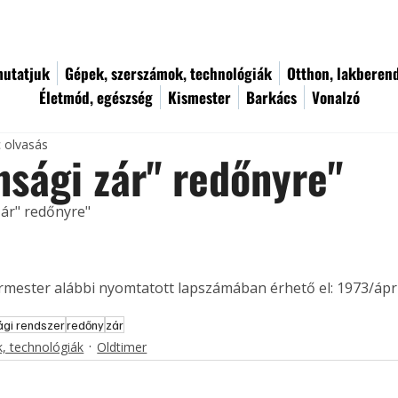
utatjuk
Gépek, szerszámok, technológiák
Otthon, lakberen
Életmód, egészség
Kismester
Barkács
Vonalzó
c olvasás
nsági zár" redőnyre"
zár" redőnyre"
ermester alábbi nyomtatott lapszámában érhető el: 1973/ápril
ági rendszer
redőny
zár
, technológiák
Oldtimer