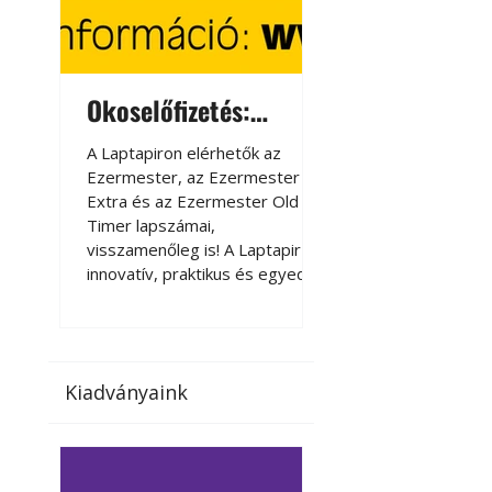
Okoselőfizetés:
Okoselőfizetés
Ezermester Extra
A Laptapiron elérhetők az
A Laptapiron elérhető
Ezermester, az Ezermester
Ezermester, az Ezer
Extra és az Ezermester Old
Extra és az Ezermest
Timer lapszámai,
Timer lapszámai,
visszamenőleg is! A Laptapir új,
visszamenőleg is! A La
innovatív, praktikus és egyedi
innovatív, praktikus 
megoldás a nyomtatott
megoldás a nyomtato
magazinok digitális olvasására
magazinok digitális o
számítógépen, okostelefonon
számítógépen, okost
vagy táblagépen. Kényelmesen
vagy táblagépen. Ké
Kiadványaink
az otthonában, útközben vagy
az otthonában, útköz
nyaralás, pihenés alatt is
nyaralás, pihenés alat
elérhetők lapszámaink. Bárhol,
elérhetők lapszámaink
bármikor, akár külföldön élve
bármikor, akár külföld
vagy dolgozva is olvashatók az
vagy dolgozva is olv