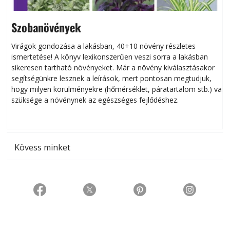
Szobanövények
Virágok gondozása a lakásban, 40+10 növény részletes
ismertetése! A könyv lexikonszerűen veszi sorra a lakásban
s
sikeresen tart­ha­tó növényeket. Már a növény kiválasztásakor
h
segítségünkre lesznek a leírások, mert pontosan megtudjuk,
k
hogy milyen körülményekre (hőmérséklet, páratartalom stb.) van
szüksége a növénynek az egészséges fejlődéshez.
t
Kövess minket