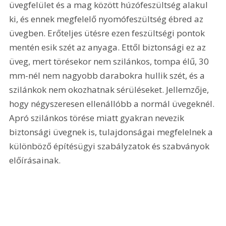
üvegfelület és a mag között húzófeszültség alakul 
ki, és ennek megfelelő nyomófeszültség ébred az 
üvegben. Erőteljes ütésre ezen feszültségi pontok 
mentén esik szét az anyaga. Ettől biztonsági ez az 
üveg, mert törésekor nem szilánkos, tompa élű, 30 
mm-nél nem nagyobb darabokra hullik szét, és a 
szilánkok nem okozhatnak sérüléseket. Jellemzője, 
hogy négyszeresen ellenállóbb a normál üvegeknél. 
Apró szilánkos törése miatt gyakran nevezik 
biztonsági üvegnek is, tulajdonságai megfelelnek a 
különböző építésügyi szabályzatok és szabványok 
előírásainak.