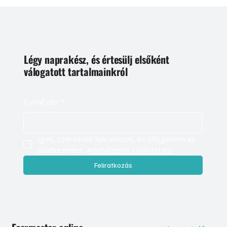
Légy naprakész, és értesülj elsőként
válogatott tartalmainkról
E-mail cím
*
Igen, szeretnék feliratkozni, és elfogadom az 
adatkezelést. 
Adatvédelmi tájékoztató
Feliratkozás