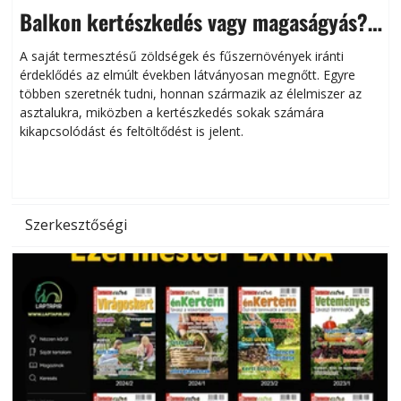
Balkon kertészkedés vagy magaságyás?
Helytakarékos kertészkedés
A saját termesztésű zöldségek és fűszernövények iránti
érdeklődés az elmúlt években látványosan megnőtt. Egyre
többen szeretnék tudni, honnan származik az élelmiszer az
l
asztalukra, miközben a kertészkedés sokak számára
kikapcsolódást és feltöltődést is jelent.
é
d
Szerkesztőségi