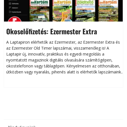
Okoselőfizetés: Ezermester Extra
A Laptapiron elérhetők az Ezermester, az Ezermester Extra és
az Ezermester Old Timer lapszámai, visszamenőleg is! A
Laptapir új, innovatív, praktikus és egyedi megoldás a
L
nyomtatott magazinok digitális olvasására számítógépen,
okostelefonon vagy táblagépen. Kényelmesen az otthonában,
útközben vagy nyaralás, pihenés alatt is elérhetők lapszámaink.
ú
Bárhol, bármikor, akár külföldön élve vagy dolgozva is
B
olvashatók az Ezermester lapszámai. A Laptapir kényelmes
megoldás, mert: – t