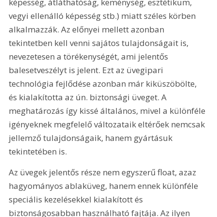
képesség, átláthatóság, keménység, esztétikum, 
vegyi ellenálló képesség stb.) miatt széles körben 
alkalmazzák. Az előnyei mellett azonban 
tekintetben kell venni sajátos tulajdonságait is, 
nevezetesen a törékenységét, ami jelentős 
balesetveszélyt is jelent. Ezt az üvegipari 
technológia fejlődése azonban már kiküszöbölte, 
és kialakította az ún. biztonsági üveget. A 
meghatározás így kissé általános, mivel a különféle 
igényeknek megfelelő változataik eltérőek nemcsak 
jellemző tulajdonságaik, hanem gyártásuk 
tekintetében is. 
Az üvegek jelentős része nem egyszerű float, azaz 
hagyományos ablaküveg, hanem ennek különféle 
speciális kezelésekkel kialakított és 
biztonságosabban használható fajtája. Az ilyen 