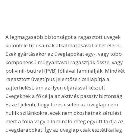
A legmagasabb biztonságot a ragasztott üvegek 
különféle típusainak alkalmazásával lehet elérni. 
Ezek gyártásakor az üveglapokat egy-, vagy több 
komponensű műgyantával ragasztják össze, vagy 
polivinil-butiral (PVB) fóliával laminálják. Mindkét 
ragasztott üvegtípus jelentősen csillapítja a 
zajterhelést, ám az ilyen eljárással készült 
üvegeknek a fő célja az aktív és passzív biztonság. 
Ez azt jelenti, hogy törés esetén az üveglap nem 
hullik szilánkokra, ezek nem okozhatnak sérülést, 
mert a fólia vagy a lamináló réteg együtt tartja az 
üvegdarabokat. Így az üveglap csak esztétikailag 