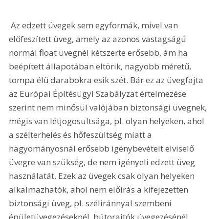
 Az edzett üvegek sem egyformák, mivel van 
előfeszített üveg, amely az azonos vastagságú 
normál float üvegnél kétszerte erősebb, ám ha 
beépített állapotában eltörik, nagyobb méretű, 
tompa élű darabokra esik szét. Bár ez az üvegfajta 
az Európai Építésügyi Szabályzat értelmezése 
szerint nem minősül valójában biztonsági üvegnek, 
mégis van létjogosultsága, pl. olyan helyeken, ahol 
a szélterhelés és hőfeszültség miatt a 
hagyományosnál erősebb igénybevételt elviselő 
üvegre van szükség, de nem igényeli edzett üveg 
használatát. Ezek az üvegek csak olyan helyeken 
alkalmazhatók, ahol nem előírás a kifejezetten 
biztonsági üveg, pl. széliránnyal szembeni 
épületüvegezéseknél, bútorajtók üvegezésénél, 