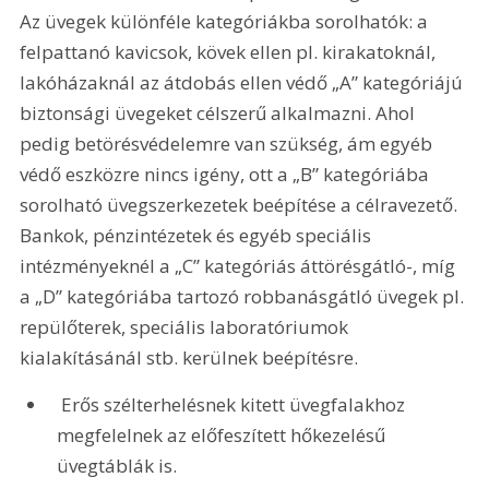
Az üvegek különféle kategóriákba sorolhatók: a 
felpattanó kavicsok, kövek ellen pl. kirakatoknál, 
lakóházaknál az átdobás ellen védő „A” kategóriájú 
biztonsági üvegeket célszerű alkalmazni. Ahol 
pedig betörésvédelemre van szükség, ám egyéb 
védő eszközre nincs igény, ott a „B” kategóriába 
sorolható üvegszerkezetek beépítése a célravezető. 
Bankok, pénzintézetek és egyéb speciális 
intézményeknél a „C” kategóriás áttörésgátló-, míg 
a „D” kategóriába tartozó robbanásgátló üvegek pl. 
repülőterek, speciális laboratóriumok 
kialakításánál stb. kerülnek beépítésre.
 Erős szélterhelésnek kitett üvegfalakhoz 
megfelelnek az előfeszített hőkezelésű 
üvegtáblák is.