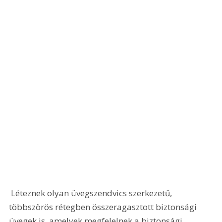
 Léteznek olyan üvegszendvics szerkezetű, 
többszörös rétegben összeragasztott biztonsági 
üvegek is, amelyek megfelelnek a biztonsági 