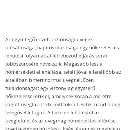
Az egyrétegű edzett biztonsági üvegek 
ütésállósága, hajlítószilárdsága egy hőkezelési és 
lehűtési folyamattal létrehozott eljárás során 
többszörösére növekszik. Magasabb lesz a 
hőmérsékleti ellenállása, tehát jóval ellenállóbb az 
általában ismert normál üvegnél. Ezen 
tulajdonságait egy viszonylag egyszerű 
hőkezeléssel érik el, amelynek során a méretre 
vágott üveglapot kb. 650 fokra hevítik, majd hideg 
levegővel lefújják. A hirtelen lehűtéstől az 
üvegfelület és az üvegmag hőmérséklet-eltérése 
következtében húzófeszültség, és ennek megfelelő 