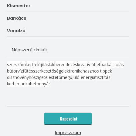
Kismester
Barkács
Vonalzó
Népszerű címkék
szerszám
kert
felújítás
lakberendezés
kreatív ötlet
barkácsolás
bútor
víz
fűtés
szerkesztőség
elektronika
hasznos tippek
dísznövény
hőszigetelés
tető
megújuló energia
tisztítás
kerti munka
beton
nyár
Kapcsolat
Impresszum