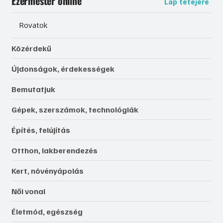
Ezermester online
Lap tetejére
Rovatok
Közérdekű
Újdonságok, érdekességek
Bemutatjuk
Gépek, szerszámok, technológiák
Építés, felújítás
Otthon, lakberendezés
Kert, növényápolás
Női vonal
Életmód, egészség