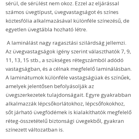
sérül, de sérülést nem okoz. Ezzel az eljárással 
számos üvegtípust, üvegvastagságot és színes 
köztesfólia alkalmazásával különféle színezésű, de 
egyetlen üvegtábla hozható létre.
 A laminálást nagy ragasztási szilárdság jellemzi. 
Az üvegvastagságok igény szerint választhatók 7, 9, 
11, 13, 15 stb., a szükséges rétegszámból adódó 
vastagságban, és a célnak megfelelő laminálásban. 
A laminátumok különféle vastagságúak és színűek, 
amelyek jelentősen befolyásolják az 
üvegszerkezetek tulajdonságait. Egyre gyakrabban 
alkalmazzák lépcsőkorlátokhoz, lépcsőfokokhoz, 
sőt járható üvegfödémek is kialakíthatók megfelelő 
réteg-összetételű biztonsági üvegekből, gyakran 
színezett változatban is.