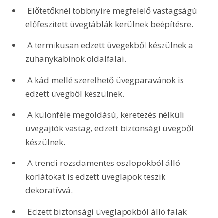
 Előtetőknél többnyire megfelelő vastagságú 
előfeszített üvegtáblák kerülnek beépítésre.
 A termikusan edzett üvegekből készülnek a 
zuhanykabinok oldalfalai.
 A kád mellé szerelhető üvegparavánok is 
edzett üvegből készülnek.
 A különféle megoldású, keretezés nélküli 
üvegajtók vastag, edzett biztonsági üvegből 
készülnek.
 A trendi rozsdamentes oszlopokból álló 
korlátokat is edzett üveglapok teszik 
dekoratívvá.
 Edzett biztonsági üveglapokból álló falak 