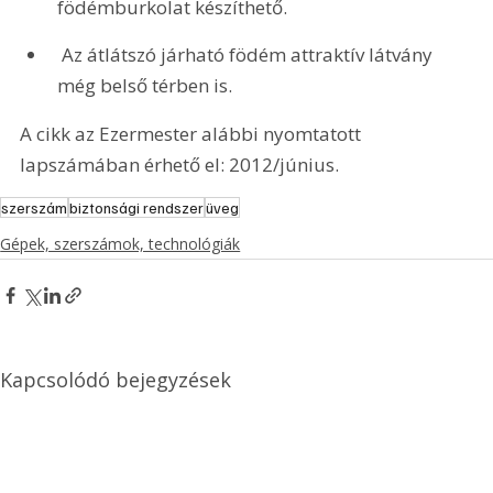
födémburkolat készíthető.
 Az átlátszó járható födém attraktív látvány 
még belső térben is. 
A cikk az Ezermester alábbi nyomtatott 
lapszámában érhető el: 2012/június.
szerszám
biztonsági rendszer
üveg
Gépek, szerszámok, technológiák
Kapcsolódó bejegyzések