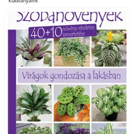
Kiadványaink