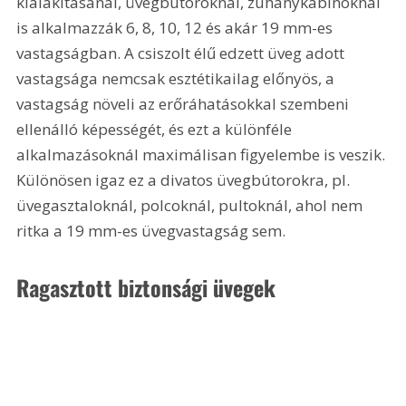
kialakításánál, üvegbútoroknál, zuhanykabinoknál 
is alkalmazzák 6, 8, 10, 12 és akár 19 mm-es 
vastagságban. A csiszolt élű edzett üveg adott 
vastagsága nemcsak esztétikailag előnyös, a 
vastagság növeli az erőráhatásokkal szembeni 
ellenálló képességét, és ezt a különféle 
alkalmazásoknál maximálisan figyelembe is veszik. 
Különösen igaz ez a divatos üvegbútorokra, pl. 
üvegasztaloknál, polcoknál, pultoknál, ahol nem 
ritka a 19 mm-es üvegvastagság sem.
Ragasztott biztonsági üvegek