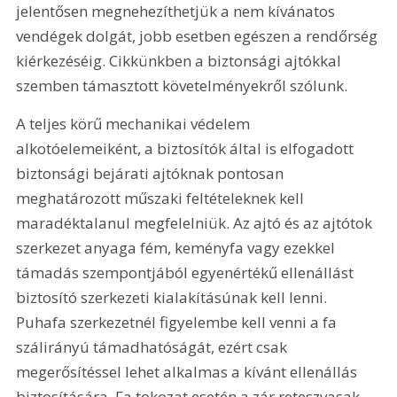
jelentősen megnehezíthetjük a nem kívánatos 
vendégek dolgát, jobb esetben egészen a rendőrség 
kiérkezéséig. Cikkünkben a biztonsági ajtókkal 
szemben támasztott követelményekről szólunk.
A teljes körű mechanikai védelem 
alkotóelemeiként, a biztosítók által is elfogadott 
biztonsági bejárati ajtóknak pontosan 
meghatározott műszaki feltételeknek kell 
maradéktalanul megfelelniük. Az ajtó és az ajtótok 
szerkezet anyaga fém, keményfa vagy ezekkel 
támadás szempontjából egyenértékű ellenállást 
biztosító szerkezeti kialakításúnak kell lenni. 
Puhafa szerkezetnél figyelembe kell venni a fa 
szálirányú támadhatóságát, ezért csak 
megerősítéssel lehet alkalmas a kívánt ellenállás 
biztosítására. Fa tokozat esetén a zár reteszvasak 