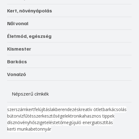
Kert, növényápolás
Női vonal
Életmód, egészség
Kismester
Barkács
Vonalzó
Népszerű címkék
szerszám
kert
felújítás
lakberendezés
kreatív ötlet
barkácsolás
bútor
víz
fűtés
szerkesztőség
elektronika
hasznos tippek
dísznövény
hőszigetelés
tető
megújuló energia
tisztítás
kerti munka
beton
nyár