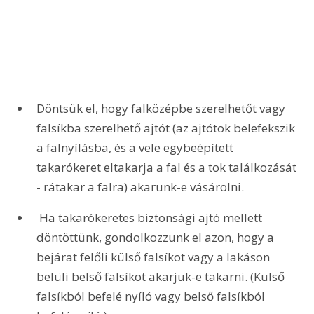
Döntsük el, hogy falközépbe szerelhetőt vagy 
falsíkba szerelhető ajtót (az ajtótok belefekszik 
a falnyílásba, és a vele egybeépített 
takarókeret eltakarja a fal és a tok találkozását 
- rátakar a falra) akarunk-e vásárolni.
 Ha takarókeretes biztonsági ajtó mellett 
döntöttünk, gondolkozzunk el azon, hogy a 
bejárat felőli külső falsíkot vagy a lakáson 
belüli belső falsíkot akarjuk-e takarni. (Külső 
falsíkból befelé nyíló vagy belső falsíkból 