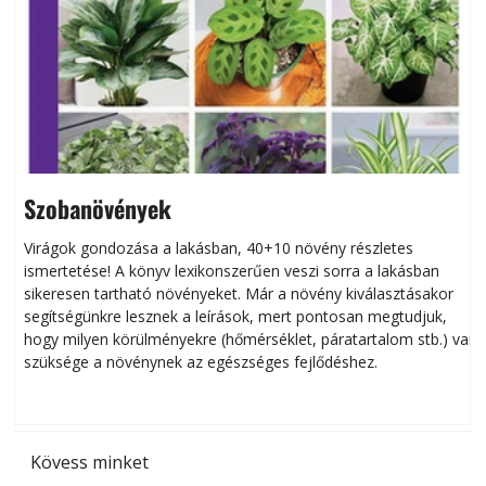
Szobanövények
Virágok gondozása a lakásban, 40+10 növény részletes
ismertetése! A könyv lexikonszerűen veszi sorra a lakásban
s
sikeresen tart­ha­tó növényeket. Már a növény kiválasztásakor
h
segítségünkre lesznek a leírások, mert pontosan megtudjuk,
k
hogy milyen körülményekre (hőmérséklet, páratartalom stb.) van
szüksége a növénynek az egészséges fejlődéshez.
t
Kövess minket