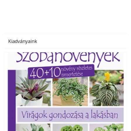
megoldás, mert: – t
Kiadványaink