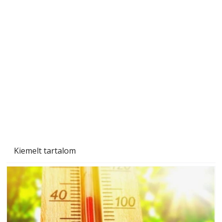
Betonjárda készítése lépésről lépésre – így
készül tartós betonburkolat
Kiemelt tartalom