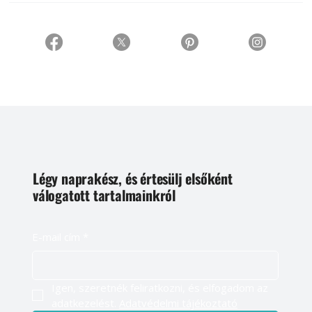
Légy naprakész, és értesülj elsőként
válogatott tartalmainkról
E-mail cím
*
Igen, szeretnék feliratkozni, és elfogadom az 
adatkezelést. 
Adatvédelmi tájékoztató