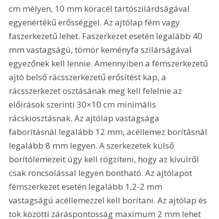
cm mélyen, 10 mm köracél tartószilárdságával 
egyenértékű erősséggel. Az ajtólap fém vagy 
faszerkezetű lehet. Faszerkezet esetén legalább 40 
mm vastagságú, tömör keményfa szilárságával 
egyezőnek kell lennie. Amennyiben a fémszerkezetű 
ajtó belső rácsszerkezetű erősítést kap, a 
rácsszerkezet osztásának meg kell felelnie az 
előírások szerinti 30×10 cm minimális 
rácskiosztásnak. Az ajtólap vastagsága 
faborításnál legalább 12 mm, acéllemez borításnál 
legalább 8 mm legyen. A szerkezetek külső 
borítólemezeit úgy kell rögzíteni, hogy az kívülről 
csak roncsolással legyen bontható. Az ajtólapot 
fémszerkezet esetén legalább 1,2-2 mm 
vastagságú acéllemezzel kell borítani. Az ajtólap és 
tok közötti záráspontosság maximum 2 mm lehet 