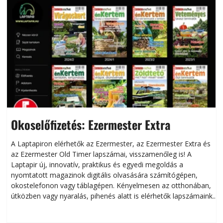
Okoselőfizetés: Ezermester Extra
A Laptapiron elérhetők az Ezermester, az Ezermester Extra és
az Ezermester Old Timer lapszámai, visszamenőleg is! A
Laptapir új, innovatív, praktikus és egyedi megoldás a
L
nyomtatott magazinok digitális olvasására számítógépen,
okostelefonon vagy táblagépen. Kényelmesen az otthonában,
útközben vagy nyaralás, pihenés alatt is elérhetők lapszámaink.
ú
Bárhol, bármikor, akár külföldön élve vagy dolgozva is
B
olvashatók az Ezermester lapszámai. A Laptapir kényelmes