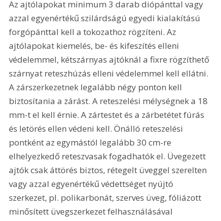
Az ajtólapokat minimum 3 darab diópánttal vagy 
azzal egyenértékű szilárdságú egyedi kialakítású 
forgópánttal kell a tokozathoz rögzíteni. Az 
ajtólapokat kiemelés, be- és kifeszítés elleni 
védelemmel, kétszárnyas ajtóknál a fixre rögzíthető 
szárnyat reteszhúzás elleni védelemmel kell ellátni. 
A zárszerkezetnek legalább négy ponton kell 
biztosítania a zárást. A reteszelési mélységnek a 18 
mm-t el kell érnie. A zártestet és a zárbetétet fúrás 
és letörés ellen védeni kell. Önálló reteszelési 
pontként az egymástól legalább 30 cm-re 
elhelyezkedő reteszvasak fogadhatók el. Üvegezett 
ajtók csak áttörés biztos, rétegelt üveggel szerelten 
vagy azzal egyenértékű védettséget nyújtó 
szerkezet, pl. polikarbonát, szerves üveg, fóliázott 
minősített üvegszerkezet felhasználásával 