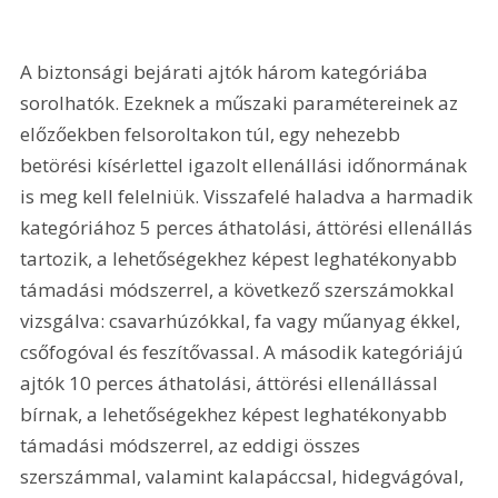
A biztonsági bejárati ajtók három kategóriába 
sorolhatók. Ezeknek a műszaki paramétereinek az 
előzőekben felsoroltakon túl, egy nehezebb 
betörési kísérlettel igazolt ellenállási időnormának 
is meg kell felelniük. Visszafelé haladva a harmadik 
kategóriához 5 perces áthatolási, áttörési ellenállás 
tartozik, a lehetőségekhez képest leghatékonyabb 
támadási módszerrel, a következő szerszámokkal 
vizsgálva: csavarhúzókkal, fa vagy műanyag ékkel, 
csőfogóval és feszítővassal. A második kategóriájú 
ajtók 10 perces áthatolási, áttörési ellenállással 
bírnak, a lehetőségekhez képest leghatékonyabb 
támadási módszerrel, az eddigi összes 
szerszámmal, valamint kalapáccsal, hidegvágóval, 