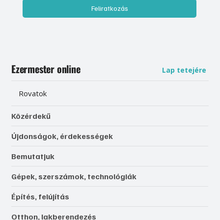
Feliratkozás
Ezermester online
Lap tetejére
Rovatok
Közérdekű
Újdonságok, érdekességek
Bemutatjuk
Gépek, szerszámok, technológiák
Építés, felújítás
Otthon, lakberendezés