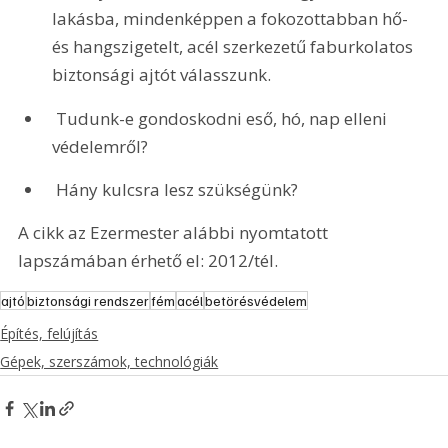
lakásba, mindenképpen a fokozottabban hő- 
és hangszigetelt, acél szerkezetű faburkolatos 
biztonsági ajtót válasszunk.
 Tudunk-e gondoskodni eső, hó, nap elleni 
védelemről?
 Hány kulcsra lesz szükségünk?
A cikk az Ezermester alábbi nyomtatott 
lapszámában érhető el: 2012/tél.
ajtó
biztonsági rendszer
fém
acél
betörésvédelem
Építés, felújítás
Gépek, szerszámok, technológiák