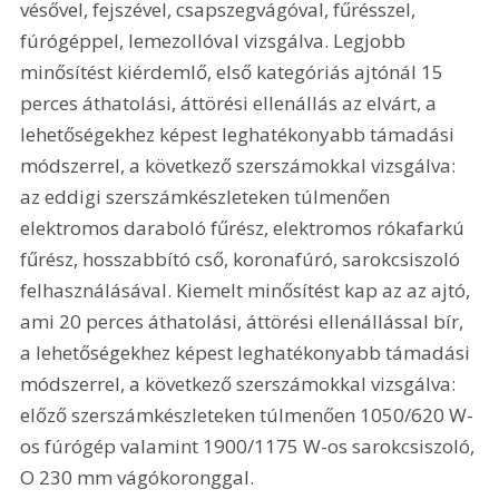
vésővel, fejszével, csapszegvágóval, fűrésszel, 
fúrógéppel, lemezollóval vizsgálva. Legjobb 
minősítést kiérdemlő, első kategóriás ajtónál 15 
perces áthatolási, áttörési ellenállás az elvárt, a 
lehetőségekhez képest leghatékonyabb támadási 
módszerrel, a következő szerszámokkal vizsgálva: 
az eddigi szerszámkészleteken túlmenően 
elektromos daraboló fűrész, elektromos rókafarkú 
fűrész, hosszabbító cső, koronafúró, sarokcsiszoló 
felhasználásával. Kiemelt minősítést kap az az ajtó, 
ami 20 perces áthatolási, áttörési ellenállással bír, 
a lehetőségekhez képest leghatékonyabb támadási 
módszerrel, a következő szerszámokkal vizsgálva: 
előző szerszámkészleteken túlmenően 1050/620 W-
os fúrógép valamint 1900/1175 W-os sarokcsiszoló, 
O 230 mm vágókoronggal.