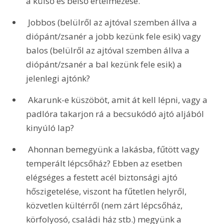
a külső és belső értelmezése.
 Jobbos (belülről az ajtóval szemben állva a 
diópánt/zsanér a jobb kezünk fele esik) vagy 
balos (belülről az ajtóval szemben állva a 
diópánt/zsanér a bal kezünk fele esik) a 
jelenlegi ajtónk?
 Akarunk-e küszöböt, amit át kell lépni, vagy a 
padlóra takarjon rá a becsukódó ajtó aljából 
kinyúló lap?
 Ahonnan bemegyünk a lakásba, fűtött vagy 
temperált lépcsőház? Ebben az esetben 
elégséges a festett acél biztonsági ajtó 
hőszigetelése, viszont ha fűtetlen helyről, 
közvetlen kültérről (nem zárt lépcsőház, 
körfolyosó, családi ház stb.) megyünk a 