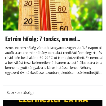
Extrém hőség: 7 tanács, amivel
megóvhatjuk autónkat a nyári károktól
Ismét extrém hőség várható Magyarországon. A tűző napon álló
autók utastere már néhány perc alatt rendkívül felmelegszik, és
rövid időn belül akár a 60-70 °C-ot is megközelítheti. Ez nemcsak
n
a beszállást teszi kellemetlenné, hanem az autó állapotára és a
benne hagyott tárgyakra is káros hatással lehet. Néhány
egyszerű óvintézkedéssel azonban jelentősen csökkenthetjük a
hőség káros hatásait.
l
Szerkesztőségi