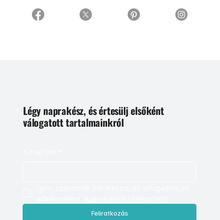
Légy naprakész, és értesülj elsőként
válogatott tartalmainkról
E-mail cím
*
Igen, szeretnék feliratkozni, és elfogadom az 
adatkezelést. 
Adatvédelmi tájékoztató
Feliratkozás