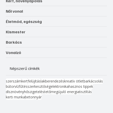
Kert, növényápolás
Női vonal
Életmód, egészség
Kismester
Barkács
Vonalzó
Népszerű címkék
szerszám
kert
felújítás
lakberendezés
kreatív ötlet
barkácsolás
bútor
víz
fűtés
szerkesztőség
elektronika
hasznos tippek
dísznövény
hőszigetelés
tető
megújuló energia
tisztítás
kerti munka
beton
nyár