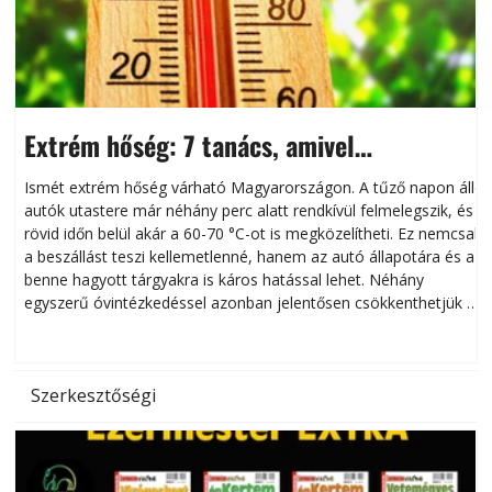
Extrém hőség: 7 tanács, amivel
megóvhatjuk autónkat a nyári károktól
Ismét extrém hőség várható Magyarországon. A tűző napon álló
autók utastere már néhány perc alatt rendkívül felmelegszik, és
rövid időn belül akár a 60-70 °C-ot is megközelítheti. Ez nemcsak
n
a beszállást teszi kellemetlenné, hanem az autó állapotára és a
benne hagyott tárgyakra is káros hatással lehet. Néhány
egyszerű óvintézkedéssel azonban jelentősen csökkenthetjük a
hőség káros hatásait.
l
Szerkesztőségi