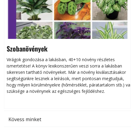
Szobanövények
Virágok gondozása a lakásban, 40+10 növény részletes
ismertetése! A könyv lexikonszerűen veszi sorra a lakásban
s
sikeresen tart­ha­tó növényeket. Már a növény kiválasztásakor
h
segítségünkre lesznek a leírások, mert pontosan megtudjuk,
k
hogy milyen körülményekre (hőmérséklet, páratartalom stb.) van
szüksége a növénynek az egészséges fejlődéshez.
t
Kövess minket