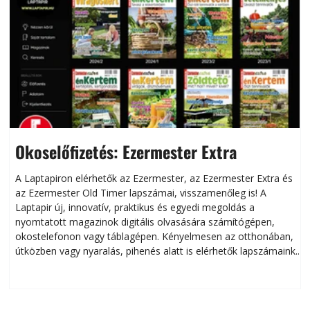
Okoselőfizetés: Ezermester Extra
A Laptapiron elérhetők az Ezermester, az Ezermester Extra és
az Ezermester Old Timer lapszámai, visszamenőleg is! A
Laptapir új, innovatív, praktikus és egyedi megoldás a
L
nyomtatott magazinok digitális olvasására számítógépen,
okostelefonon vagy táblagépen. Kényelmesen az otthonában,
útközben vagy nyaralás, pihenés alatt is elérhetők lapszámaink.
ú
Bárhol, bármikor, akár külföldön élve vagy dolgozva is
B
olvashatók az Ezermester lapszámai. A Laptapir kényelmes
megoldás, mert: – t