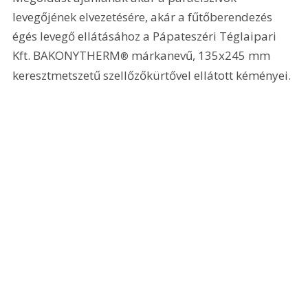
levegőjének elvezetésére, akár a fűtőberendezés 
égés levegő ellá­tá­sá­hoz a Pápateszéri Téglaipari 
Kft. BAKONYTHERM
 márkanevű, 135x245 mm 
®
keresztmetszetű szellőzőkürtővel ellátott kéményei.