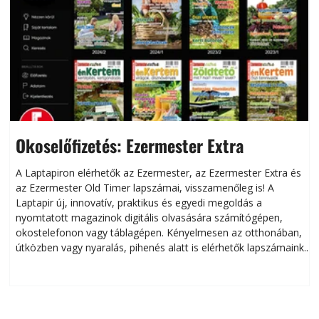
Okoselőfizetés: Ezermester Extra
A Laptapiron elérhetők az Ezermester, az Ezermester Extra és
az Ezermester Old Timer lapszámai, visszamenőleg is! A
Laptapir új, innovatív, praktikus és egyedi megoldás a
L
nyomtatott magazinok digitális olvasására számítógépen,
okostelefonon vagy táblagépen. Kényelmesen az otthonában,
útközben vagy nyaralás, pihenés alatt is elérhetők lapszámaink.
ú
Bárhol, bármikor, akár külföldön élve vagy dolgozva is
B
olvashatók az Ezermester lapszámai. A Laptapir kényelmes
megoldás, mert: – t