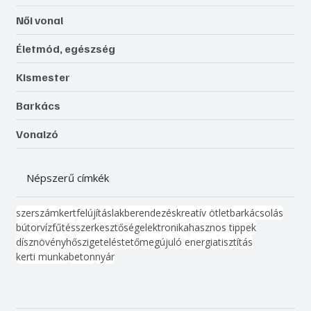
Női vonal
Életmód, egészség
Kismester
Barkács
Vonalzó
Népszerű címkék
szerszám
kert
felújítás
lakberendezés
kreatív ötlet
barkácsolás
bútor
víz
fűtés
szerkesztőség
elektronika
hasznos tippek
dísznövény
hőszigetelés
tető
megújuló energia
tisztítás
kerti munka
beton
nyár