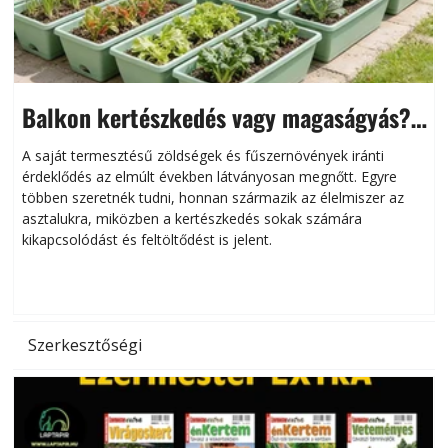
Balkon kertészkedés vagy magaságyás?
Helytakarékos kertészkedés
A saját termesztésű zöldségek és fűszernövények iránti
érdeklődés az elmúlt években látványosan megnőtt. Egyre
többen szeretnék tudni, honnan származik az élelmiszer az
l
asztalukra, miközben a kertészkedés sokak számára
kikapcsolódást és feltöltődést is jelent.
é
d
Szerkesztőségi