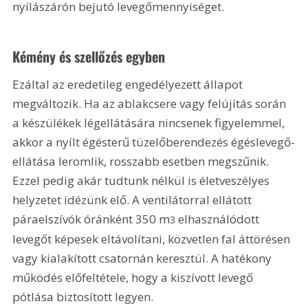
nyílászárón bejutó levegőmennyiséget.
Kémény és szellőzés egyben
Ezáltal az eredetileg engedélyezett állapot 
megváltozik. Ha az ablakcsere vagy felújítás során 
a készülékek légellátására nincsenek figyelemmel, 
akkor a nyílt égésterű tüzelőberendezés égéslevegő-
ellátása leromlik, rosszabb esetben megszűnik. 
Ezzel pedig akár tudtunk nélkül is életveszélyes 
helyzetet idézünk elő. A ventilátorral ellátott 
páraelszívók óránként 350 m
 elhasználódott 
3
levegőt képesek eltávolítani, közvetlen fal áttörésen 
vagy kialakított csatornán keresztül. A hatékony 
működés előfeltétele, hogy a kiszívott levegő 
pótlása biztosított legyen.