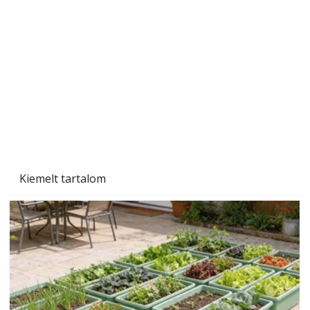
Tiszta homlokzat éveken át
Kiemelt tartalom