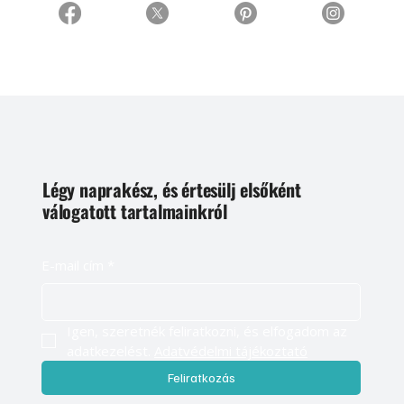
Légy naprakész, és értesülj elsőként
válogatott tartalmainkról
E-mail cím
*
Igen, szeretnék feliratkozni, és elfogadom az 
adatkezelést. 
Adatvédelmi tájékoztató
Feliratkozás