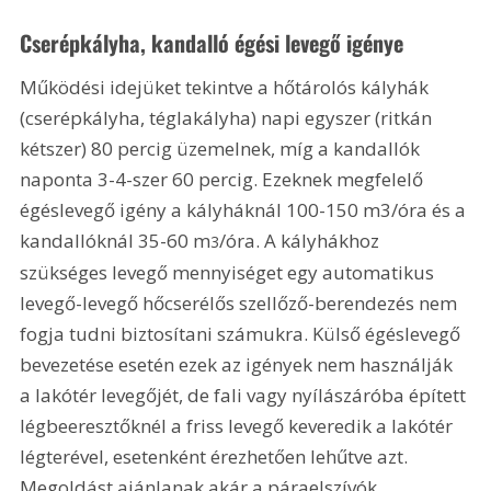
Cserépkályha, kandalló égési levegő igénye
Működési idejüket tekintve a hőtárolós kályhák 
(cserépkályha, téglakályha) napi egyszer (ritkán 
kétszer) 80 percig üzemelnek, míg a kandallók 
naponta 3-4-szer 60 percig. Ezeknek megfelelő 
égéslevegő igény a kályháknál 100-150 m3/óra és a 
kandallóknál 35-60 m
/óra. A kályhákhoz 
3
szükséges levegő mennyiséget egy automatikus 
levegő-levegő hőcserélős szellőző-berendezés nem 
fogja tudni biztosítani számukra. Külső égéslevegő 
bevezetése esetén ezek az igények nem használják 
a lakótér levegőjét, de fali vagy nyílászáróba épített 
légbeeresztőknél a friss levegő keveredik a lakótér 
légterével, esetenként érezhetően lehűtve azt. 
Megoldást ajánlanak akár a páraelszí­vók 