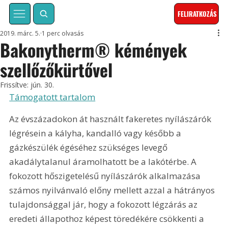
FELIRATKOZÁS
2019. márc. 5.
1 perc olvasás
Bakonytherm® kémények
szellőzőkürtővel
Frissítve:
jún. 30.
Támogatott tartalom
Az évszázadokon át használt fakeretes nyílászárók 
légrésein a kályha, kandalló vagy később a 
gázkészülék égéséhez szükséges levegő 
akadálytalanul áramolhatott be a lakótérbe. A 
fokozott hőszigetelésű nyílászárók alkalmazása 
számos nyilvánvaló előny mellett azzal a hátrányos 
tulajdonsággal jár, hogy a fokozott légzárás az 
eredeti állapothoz képest töredékére csökkenti a 