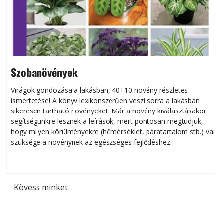
Szobanövények
Virágok gondozása a lakásban, 40+10 növény részletes
ismertetése! A könyv lexikonszerűen veszi sorra a lakásban
s
sikeresen tart­ha­tó növényeket. Már a növény kiválasztásakor
h
segítségünkre lesznek a leírások, mert pontosan megtudjuk,
k
hogy milyen körülményekre (hőmérséklet, páratartalom stb.) van
szüksége a növénynek az egészséges fejlődéshez.
t
Kövess minket