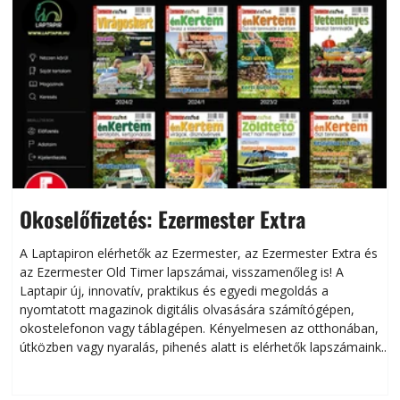
Okoselőfizetés: Ezermester Extra
A Laptapiron elérhetők az Ezermester, az Ezermester Extra és
az Ezermester Old Timer lapszámai, visszamenőleg is! A
Laptapir új, innovatív, praktikus és egyedi megoldás a
L
nyomtatott magazinok digitális olvasására számítógépen,
okostelefonon vagy táblagépen. Kényelmesen az otthonában,
útközben vagy nyaralás, pihenés alatt is elérhetők lapszámaink.
ú
Bárhol, bármikor, akár külföldön élve vagy dolgozva is
B
olvashatók az Ezermester lapszámai. A Laptapir kényelmes