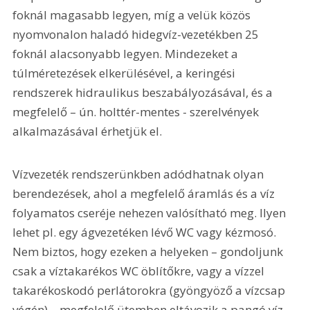
foknál magasabb legyen, míg a velük közös 
nyomvonalon haladó hidegvíz-vezetékben 25 
foknál alacsonyabb legyen. Mindezeket a 
túlméretezések elkerülésével, a keringési 
rendszerek hidraulikus beszabályozásával, és a 
megfelelő – ún. holttér-mentes - szerelvények 
alkalmazásával érhetjük el.
Vízvezeték rendszerünkben adódhatnak olyan 
berendezések, ahol a megfelelő áramlás és a víz 
folyamatos cseréje nehezen valósítható meg. Ilyen 
lehet pl. egy ágvezetéken lévő WC vagy kézmosó. 
Nem biztos, hogy ezeken a helyeken – gondoljunk 
csak a víztakarékos WC öblítőkre, vagy a vízzel 
takarékoskodó perlátorokra (gyöngyöző a vízcsap 
végén) – megfelelő ütemben eltávozik a pangó víz. 