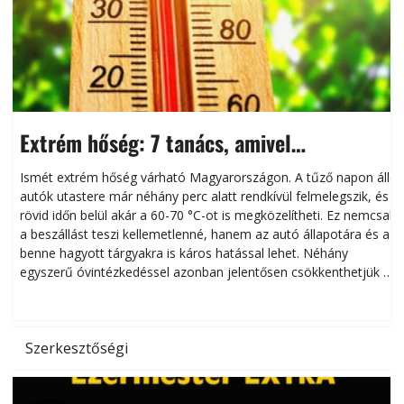
Extrém hőség: 7 tanács, amivel
megóvhatjuk autónkat a nyári károktól
Ismét extrém hőség várható Magyarországon. A tűző napon álló
autók utastere már néhány perc alatt rendkívül felmelegszik, és
rövid időn belül akár a 60-70 °C-ot is megközelítheti. Ez nemcsak
n
a beszállást teszi kellemetlenné, hanem az autó állapotára és a
benne hagyott tárgyakra is káros hatással lehet. Néhány
egyszerű óvintézkedéssel azonban jelentősen csökkenthetjük a
hőség káros hatásait.
l
Szerkesztőségi