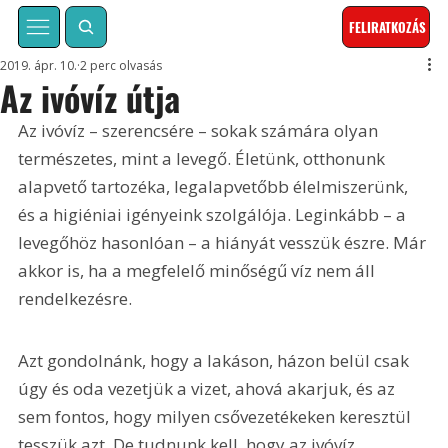
FELIRATKOZÁS
2019. ápr. 10.
2 perc olvasás
Az ivóvíz útja
Az ivóvíz – szerencsére – sokak számára olyan 
természetes, mint a levegő. Életünk, otthonunk 
alapvető tartozéka, legalapvetőbb élelmiszerünk, 
és a higiéniai igényeink szolgálója. Leginkább – a 
levegőhöz hasonlóan – a hiányát vesszük észre. Már 
akkor is, ha a megfelelő minőségű víz nem áll 
rendelkezésre.
Azt gondolnánk, hogy a lakáson, házon belül csak 
úgy és oda vezetjük a vizet, ahová akarjuk, és az 
sem fontos, hogy milyen csővezetékeken keresztül 
tesszük azt. De tudnunk kell, hogy az ivóvíz 