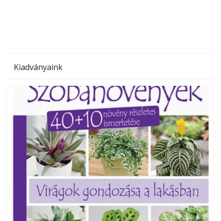
megoldás, mert: – t
Kiadványaink