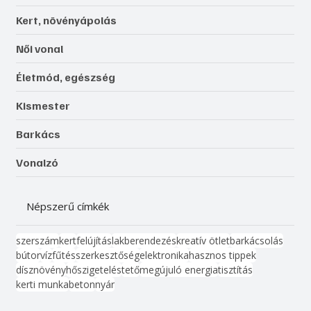
Kert, növényápolás
Női vonal
Életmód, egészség
Kismester
Barkács
Vonalzó
Népszerű címkék
szerszám
kert
felújítás
lakberendezés
kreatív ötlet
barkácsolás
bútor
víz
fűtés
szerkesztőség
elektronika
hasznos tippek
dísznövény
hőszigetelés
tető
megújuló energia
tisztítás
kerti munka
beton
nyár