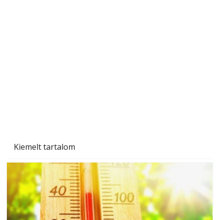
A varrógép és a varrás
Kiemelt tartalom