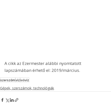
A cikk az Ezermester alábbi nyomtatott 
lapszámában érhető el: 2019/március.
szerszám
víz
ivóvíz
Gépek, szerszámok, technológiák