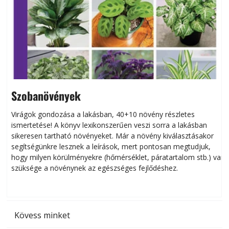
Szobanövények
Virágok gondozása a lakásban, 40+10 növény részletes
ismertetése! A könyv lexikonszerűen veszi sorra a lakásban
s
sikeresen tart­ha­tó növényeket. Már a növény kiválasztásakor
h
segítségünkre lesznek a leírások, mert pontosan megtudjuk,
k
hogy milyen körülményekre (hőmérséklet, páratartalom stb.) van
szüksége a növénynek az egészséges fejlődéshez.
t
Kövess minket