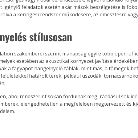
ót igénylő feladatok esetén akár mások beszélgetése is fokoz
rolva a keringési rendszer működésére, az emésztésre vagy
nyelés stílusosan
lation szakemberei szerint manapság egyre több open-offic
amelyek esetében az akusztikai környezet javítása érdekében
ak a fagyapot hangelnyelő táblák, mint más, a tömegek be
 felületekkel határolt terek, például uszodák, tornacsarnoko
én.
en, ahol rendszerint sokan fordulnak meg, ráadásul sok időt
mberek, elengedhetetlen a megfelelően megtervezett és kivi
édelem.