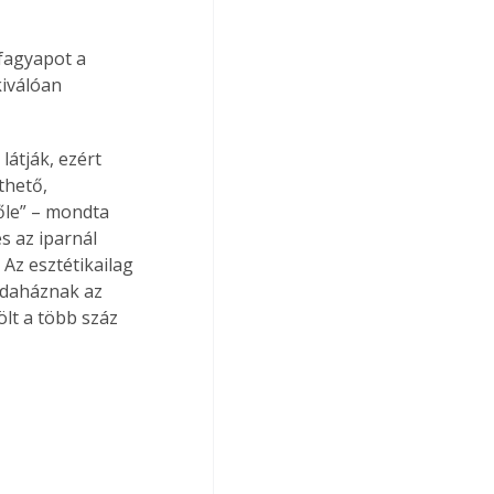
fagyapot a 
iválóan 
átják, ezért 
thető, 
őle” – mondta 
s az iparnál 
Az esztétikailag 
odaháznak az 
ölt a több száz 