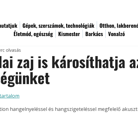
utatjuk
Gépek, szerszámok, technológiák
Otthon, lakberen
Életmód, egészség
Kismester
Barkács
Vonalzó
erc olvasás
dai zaj is károsíthatja a
ségünket
tartalom
tion hangelnyeléssel és hangszigeteléssel megfelelő akuszt