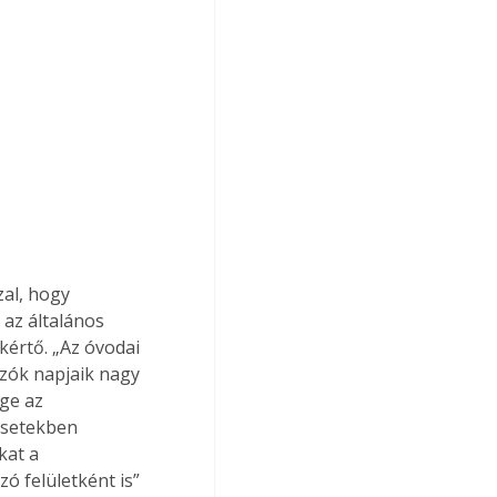
zal, hogy 
az általános 
értő. „Az óvodai 
zók napjaik nagy 
ge az 
esetekben 
kat a 
ó felületként is” 