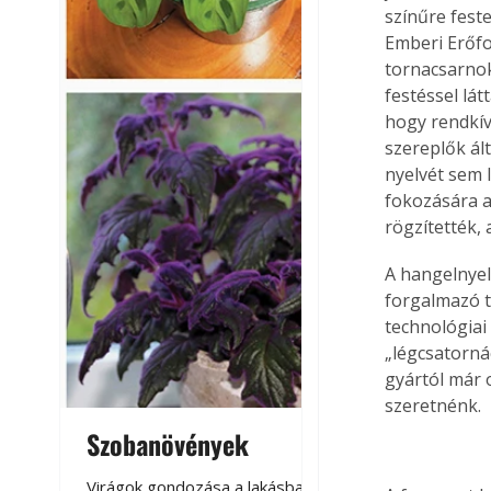
színűre feste
Emberi Erőfor
tornacsarnok
festéssel lát
hogy rendkív
szereplők ál
nyelvét sem 
fokozására a
rögzítették,
A hangelnyel
forgalmazó t
technológiai
„légcsatorná
gyártól már 
szeretnénk.
Szobanövények
Virágoskert: k
teraszon, laká
Virágok gondozása a lakásban,