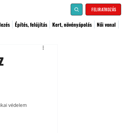
FELIRATKOZÁS
dezés
Építés, felújítás
Kert, növényápolás
Női vonal
z
ikai védelem 