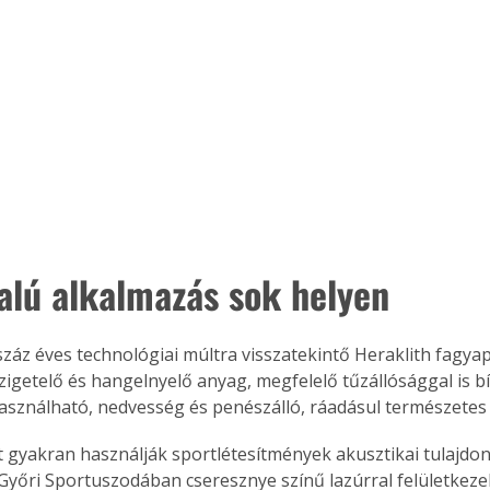
alú alkalmazás sok helyen
száz éves technológiai múltra visszatekintő Heraklith fagyap
zigetelő és hangelnyelő anyag, megfelelő tűzállósággal is bí
asználható, nedvesség és penészálló, ráadásul természetes
t gyakran használják sportlétesítmények akusztikai tulajdo
 Győri Sportuszodában cseresznye színű lazúrral felületkezelt