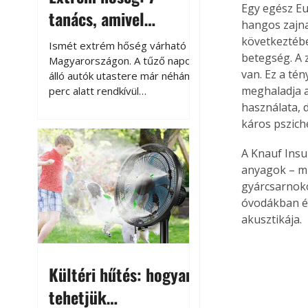
Egy egész Eu
tanács, amivel
hangos zajna
megóvhatjuk
következtéb
Ismét extrém hőség várható
betegség. A 
autónkat a nyári
Magyarországon. A tűző napon
van. Ez a té
álló autók utastere már néhány
károktól
meghaladja a
perc alatt rendkívül
felmelegszik, és rövid időn belül
használata, 
akár a 60-70 °C-ot is
káros pszich
megközelítheti. Ez nemcsak a
beszállást teszi kellemetlenné,
A Knauf Insul
hanem az autó állapotára és a
anyagok – mi
benne hagyott tárgyakra is
gyárcsarnok
káros hatással lehet. Néhány
óvodákban és
egyszerű óvintézkedéssel
akusztikája.
azonban jelentősen
csökkenthetjük a hőség káros
hatásait.
Kültéri hűtés: hogyan
tehetjük