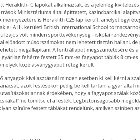
tt Heraklith- C lapokat alkalmaztak, és a jelenleg kivitelezés a
rások Minisztériuma által építtetett, kazincbarcikai alapítv
 mennyezetére is Heraklith C25 lap került, amelyet egyréte
tak el. A III. kerületi British International School tornacsarno
ül zajos volt minden sporttevékenység - iskolai rendezvén
tal előadott műsorszámokat nem lehetett tisztán hallani, de
lehetett megállapítani. A fenti állapot megszüntetésére és a
 gyárilag fehérre festett 35 mm-es fagyapot táblák 8 cm-es
 amelyek közé ásványgyapot réteg került. 
ő anyagok kiválasztásnál minden esetben ki kell kérni a sza
anácsát, azok festésekor pedig be kell tartani a gyár által 
 utasításokat annak érdekében, hogy a fagyapot szálak közö
cskákat” ne tömítse el a festék. Legbiztonságosabb megoldá
olyan színűre festett táblákat rendelünk, amilyen színben azt
ertben,
Gyógyító növények: a
sban
természet kincsei az