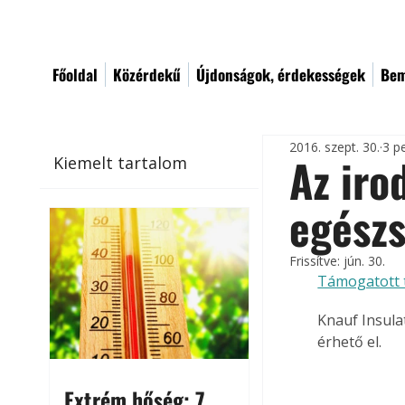
Főoldal
Közérdekű
Újdonságok, érdekességek
Bem
2016. szept. 30.
3 p
Az iro
Kiemelt tartalom
egész
Frissítve:
jún. 30.
Támogatott 
Knauf Insula
érhető el.
Extrém hőség: 7