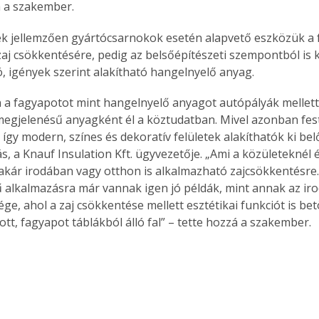
á a szakember.
. A
megoldás,
k jellemzően gyártócsarnokok esetén alapvető eszközük a 
aj csökkentésére, pedig az belsőépítészeti szempontból is k
, igények szerint alakítható hangelnyelő anyag.
 a fagyapotot mint hangelnyelő anyagot autópályák mellett l
 megjelenésű anyagként él a köztudatban. Mivel azonban fes
 így modern, színes és dekoratív felületek alakíthatók ki bel
, a Knauf Insulation Kft. ügyvezetője. „Ami a közületeknél é
akár irodában vagy otthon is alkalmazható zajcsökkentésre. 
 alkalmazásra már vannak igen jó példák, mint annak az ir
ge, ahol a zaj csökkentése mellett esztétikai funkciót is bet
ott, fagyapot táblákból álló fal” – tette hozzá a szakember. 