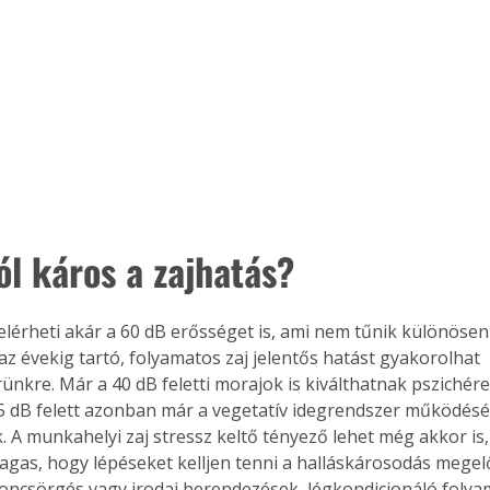
ól káros a zajhatás?
j elérheti akár a 60 dB erősséget is, ami nem tűnik különöse
z évekig tartó, folyamatos zaj jelentős hatást gyakorolhat 
ünkre. Már a 40 dB feletti morajok is kiválthatnak pszichére
5 dB felett azonban már a vegetatív idegrendszer működését
. A munkahelyi zaj stressz keltő tényező lehet még akkor is, 
gas, hogy lépéseket kelljen tenni a halláskárosodás megelő
foncsörgés vagy irodai berendezések, légkondicionáló folya