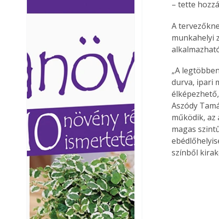
– tette hozz
Ezermester lapszámai. A
Ezermester lapszámai
Laptapir kényelmes megoldás,
Laptapir kényelmes 
A tervezőkne
mert: – t
mert: – t
munkahelyi z
alkalmazható
„A legtöbben
durva, ipari
élképezhető,
Aszódy Tamás
működik, az 
magas szintű
ebédlőhelyisé
színből kirak