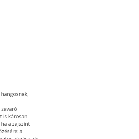
n hangosnak, 
 zavaró 
 is károsan 
ha a zajszint 
zésére: a 
matos zúgása, de 