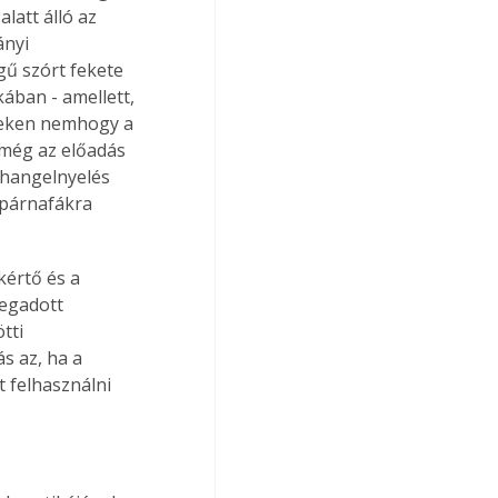
latt álló az 
ányi 
gű szórt fekete 
kában - amellett, 
yeken nemhogy a 
 még az előadás 
 hangelnyelés 
 párnafákra 
kértő és a 
megadott 
tti 
s az, ha a 
 felhasználni 