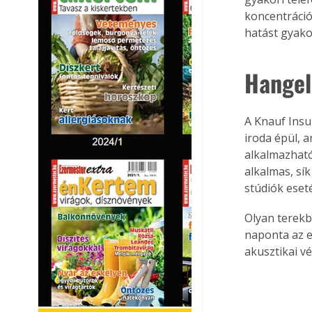
koncentrá­ci
hatást gyako
Hangel
A Knauf Insu
iroda épül, 
alkalmazható
alkalmas, sík
stúdiók eset
Olyan terekb
naponta az e
akusztikai v