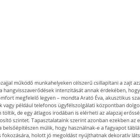
Együtt jobban megéri!
Bővebb információ itt!
k az
Együtt jobban megéri! A
mester
könyvek tetszőleges
er Old
párosítással kedvezményes
áron, 0 Ft postaköltséggel
ptapir új,
megrendelhetők!
és egyedi
pzajjal működő munkahelyeken célszerű csillapítani a zajt az
tt
a hangvisszaverődések intenzitását annak érdekében, hogy 
lvasására
omfort megfelelő legyen – mondta Arató Éva, akusztikus szak
elefonon
vagy például telefonos ügyfélszolgálati központban dolgo
nyelmesen
ben vagy
 töltik, de egy átlagos irodában is elérheti az alapzaj erőssé
t is
sító szintet. Tapasztalataink szerint azonban ezekben az 
. Bárhol,
 a belsőépítészen múlik, hogy használnak-e a fagyapot táblá
ön élve
 fokozására, holott jó megoldást nyújthatnak dekoratív látsz
ashatók az