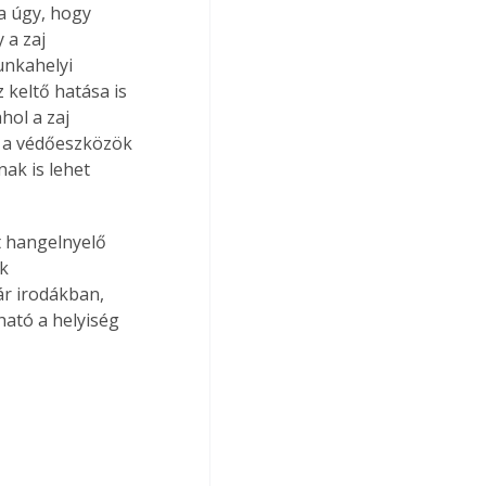
a úgy, hogy 
 a zaj 
nkahelyi 
keltő hatása is 
ol a zaj 
k a védőeszközök 
ak is lehet 
t hangelnyelő 
k 
r irodákban, 
ható a helyiség 