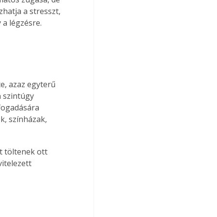
hatja a stresszt, 
 a légzésre.
e, azaz egyterű 
 szintúgy 
fogadására 
k, színházak, 
 töltenek ott 
telezett 