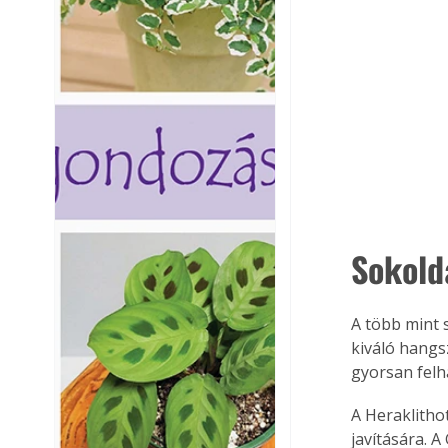
Sokold
A több mint 
kiváló hangs
gyorsan felh
A Heraklitho
javítására. A