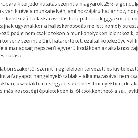
rópára kiterjedő kutatás szerint a magyarok 25%-a gondolj
k van kitéve a munkahelyén, ami hozzá­járulhat ahhoz, hogy
en keletkező halláskárosodás Európában a leggyakoribb mu
zajnak ugyanakkor a halláskárosodás mellett komoly stressz 
nyező pedig nem csak azokon a munkahelyeken jelentkezik, ah
 törvény szerint előírt határértéket, ezáltal kötelezővé váli
de a manapság népszerű egyterű irodákban az általános zajn
és hatása.
ation szakértői szerint megfelelően tervezett és kivitelezet
nt a fagyapot hangelnyelő táblák – alkalmazásával nem csa
okban, uszodákban és egyéb sportlétesítményekben, de aká
 más közösségi épületekben is jól csökkenthető a zaj, javít