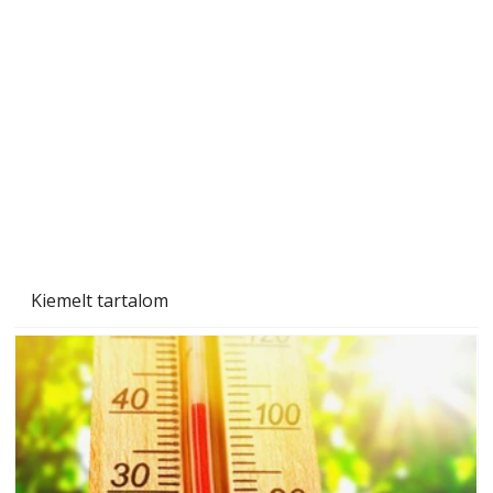
Szerzőjéhez sokan fordultak levelükkel és
személyesen is. Önzetlenül segített
mindenkinek, így több helyhez köt
Kiemelt tartalom