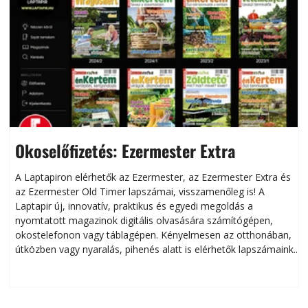
Okoselőfizetés: Ezermester Extra
A Laptapiron elérhetők az Ezermester, az Ezermester Extra és
az Ezermester Old Timer lapszámai, visszamenőleg is! A
Laptapir új, innovatív, praktikus és egyedi megoldás a
L
nyomtatott magazinok digitális olvasására számítógépen,
okostelefonon vagy táblagépen. Kényelmesen az otthonában,
útközben vagy nyaralás, pihenés alatt is elérhetők lapszámaink.
ú
Bárhol, bármikor, akár külföldön élve vagy dolgozva is
B
olvashatók az Ezermester lapszámai. A Laptapir kényelmes
megoldás, mert: – t