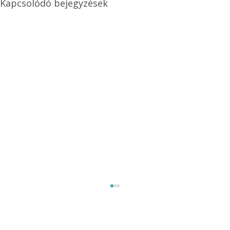
Kapcsolódó bejegyzések
Méretezett kétéltű antenna
Az Ezermester 1980/9. számában bemutatott
"Kétéltű antenna" nagy érdeklődést váltott ki.