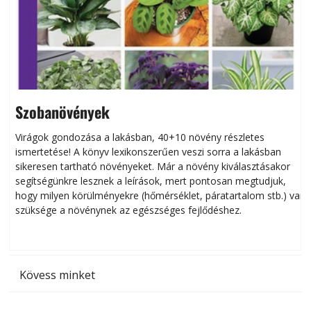
Szobanövények
Virágok gondozása a lakásban, 40+10 növény részletes
ismertetése! A könyv lexikonszerűen veszi sorra a lakásban
s
sikeresen tart­ha­tó növényeket. Már a növény kiválasztásakor
h
segítségünkre lesznek a leírások, mert pontosan megtudjuk,
k
hogy milyen körülményekre (hőmérséklet, páratartalom stb.) van
szüksége a növénynek az egészséges fejlődéshez.
t
Kövess minket