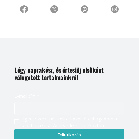
Légy naprakész, és értesülj elsőként
válogatott tartalmainkról
E-mail cím
*
Igen, szeretnék feliratkozni, és elfogadom az 
adatkezelést. 
Adatvédelmi tájékoztató
Feliratkozás