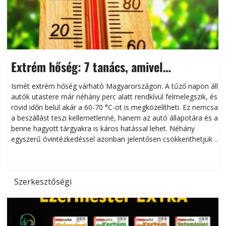
Extrém hőség: 7 tanács, amivel
megóvhatjuk autónkat a nyári károktól
Ismét extrém hőség várható Magyarországon. A tűző napon álló
autók utastere már néhány perc alatt rendkívül felmelegszik, és
rövid időn belül akár a 60-70 °C-ot is megközelítheti. Ez nemcsak
n
a beszállást teszi kellemetlenné, hanem az autó állapotára és a
benne hagyott tárgyakra is káros hatással lehet. Néhány
egyszerű óvintézkedéssel azonban jelentősen csökkenthetjük a
hőség káros hatásait.
l
Szerkesztőségi