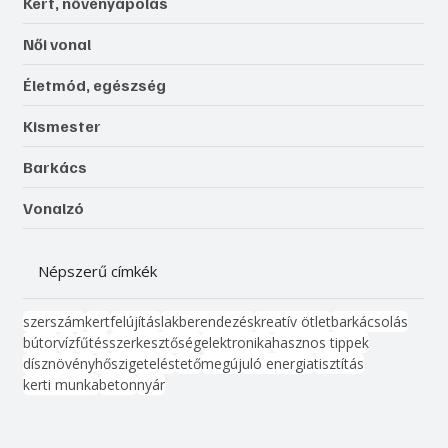
Kert, növényápolás
Női vonal
Életmód, egészség
Kismester
Barkács
Vonalzó
Népszerű címkék
szerszám
kert
felújítás
lakberendezés
kreatív ötlet
barkácsolás
bútor
víz
fűtés
szerkesztőség
elektronika
hasznos tippek
dísznövény
hőszigetelés
tető
megújuló energia
tisztítás
kerti munka
beton
nyár