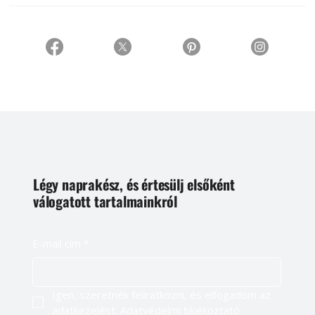
Légy naprakész, és értesülj elsőként
válogatott tartalmainkról
E-mail cím
*
Igen, szeretnék feliratkozni, és elfogadom az 
adatkezelést. 
Adatvédelmi tájékoztató