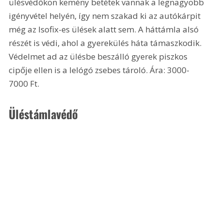
ülésvédőkön kemény betétek vannak a legnagyobb 
igényvétel helyén, így nem szakad ki az autókárpit 
még az Isofix-es ülések alatt sem. A háttámla alsó 
részét is védi, ahol a gyerekülés háta támaszkodik. 
Védelmet ad az ülésbe beszálló gyerek piszkos 
cipője ellen is a lelógó zsebes tároló. Ára: 3000-
7000 Ft. 
Üléstámlavédő