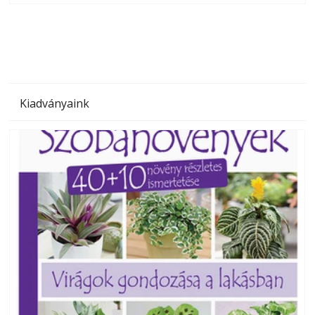
megoldás, mert: – t
Kiadványaink