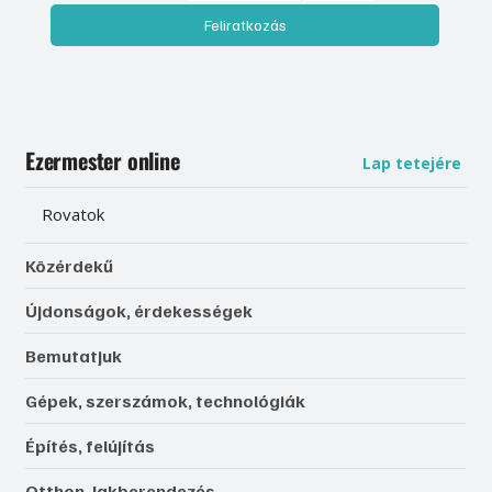
Feliratkozás
Ezermester online
Lap tetejére
Rovatok
Közérdekű
Újdonságok, érdekességek
Bemutatjuk
Gépek, szerszámok, technológiák
Építés, felújítás
Otthon, lakberendezés