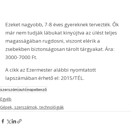
Ezeket nagyobb, 7-8 éves gyereknek tervezték. Ők 
már nem tudják lábukat kinyújtva az ülést teljes 
magasságában rugdosni, viszont elérik a 
zsebekben biztonságosan tárolt tárgyakat. Ára: 
3000-7000 Ft.
A cikk az Ezermester alábbi nyomtatott 
lapszámában érhető el: 2015/TÉL.
szerszám
autó
napellenző
Egyéb
Gépek, szerszámok, technológiák