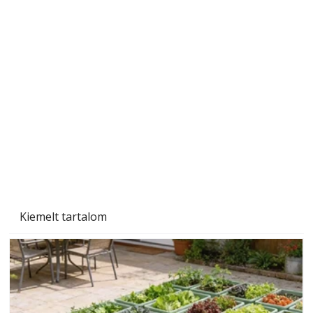
A varrógép és a varrás
Kiemelt tartalom