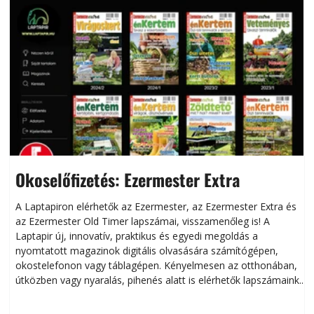
Okoselőfizetés: Ezermester Extra
A Laptapiron elérhetők az Ezermester, az Ezermester Extra és
az Ezermester Old Timer lapszámai, visszamenőleg is! A
Laptapir új, innovatív, praktikus és egyedi megoldás a
L
nyomtatott magazinok digitális olvasására számítógépen,
okostelefonon vagy táblagépen. Kényelmesen az otthonában,
útközben vagy nyaralás, pihenés alatt is elérhetők lapszámaink.
ú
Bárhol, bármikor, akár külföldön élve vagy dolgozva is
B
olvashatók az Ezermester lapszámai. A Laptapir kényelmes