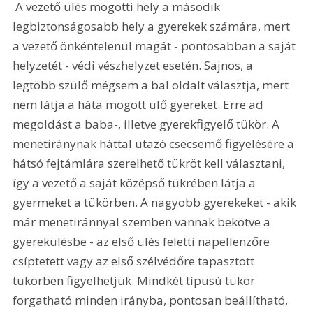
 A vezető ülés mögötti hely a második 
legbiztonságosabb hely a gyerekek számára, mert 
a vezető önkéntelenül magát - pontosabban a saját 
helyzetét - védi vészhelyzet esetén. Sajnos, a 
legtöbb szülő mégsem a bal oldalt választja, mert 
nem látja a háta mögött ülő gyereket. Erre ad 
megoldást a baba-, illetve gyerekfigyelő tükör. A 
menetiránynak háttal utazó csecsemő figyelésére a 
hátsó fejtámlára szerelhető tükröt kell választani, 
így a vezető a saját középső tükrében látja a 
gyermeket a tükörben. A nagyobb gyerekeket - akik 
már menetiránnyal szemben vannak bekötve a 
gyerekülésbe - az első ülés feletti napellenzőre 
csíptetett vagy az első szélvédőre tapasztott 
tükörben figyelhetjük. Mindkét típusú tükör 
forgatható minden irányba, pontosan beállítható, 