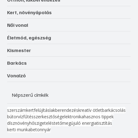
Kert, növényápolás
Női vonal
Életmód, egészség
Kismester
Barkács
Vonalzó
Népszerű címkék
szerszám
kert
felújítás
lakberendezés
kreatív ötlet
barkácsolás
bútor
víz
fűtés
szerkesztőség
elektronika
hasznos tippek
dísznövény
hőszigetelés
tető
megújuló energia
tisztítás
kerti munka
beton
nyár