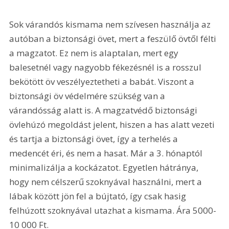
Sok várandós kismama nem szívesen használja az 
autóban a biztonsági övet, mert a feszülő övtől félti 
a magzatot. Ez nem is alaptalan, mert egy 
balesetnél vagy nagyobb fékezésnél is a rosszul 
bekötött öv veszélyeztetheti a babát. Viszont a 
biztonsági öv védelmére szükség van a 
várandósság alatt is. A magzatvédő biztonsági 
övlehúzó megoldást jelent, hiszen a has alatt vezeti 
és tartja a biztonsági övet, így a terhelés a 
medencét éri, és nem a hasat. Már a 3. hónaptól 
minimalizálja a kockázatot. Egyetlen hátránya, 
hogy nem célszerű szoknyával használni, mert a 
lábak között jön fel a bújtató, így csak hasig 
felhúzott szoknyával utazhat a kismama. Ára 5000-
10 000 Ft. 