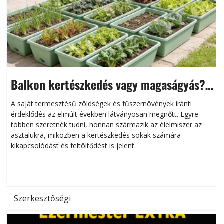
Balkon kertészkedés vagy magaságyás?
Helytakarékos kertészkedés
A saját termesztésű zöldségek és fűszernövények iránti
érdeklődés az elmúlt években látványosan megnőtt. Egyre
többen szeretnék tudni, honnan származik az élelmiszer az
l
asztalukra, miközben a kertészkedés sokak számára
kikapcsolódást és feltöltődést is jelent.
é
d
Szerkesztőségi