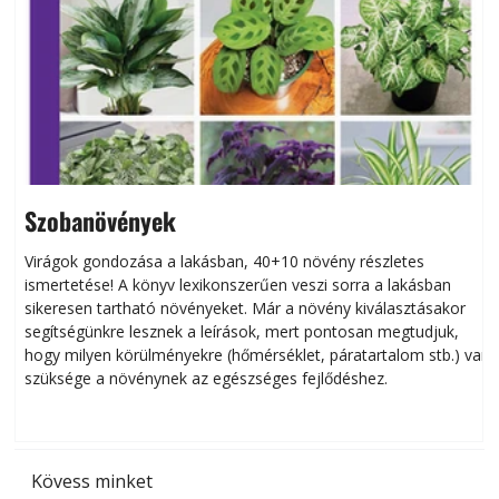
Szobanövények
Virágok gondozása a lakásban, 40+10 növény részletes
ismertetése! A könyv lexikonszerűen veszi sorra a lakásban
s
sikeresen tart­ha­tó növényeket. Már a növény kiválasztásakor
h
segítségünkre lesznek a leírások, mert pontosan megtudjuk,
k
hogy milyen körülményekre (hőmérséklet, páratartalom stb.) van
szüksége a növénynek az egészséges fejlődéshez.
t
Kövess minket