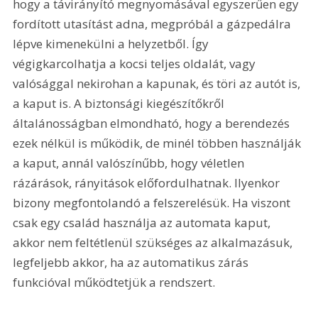
hogy a távirányító megnyomásával egyszerűen egy 
fordított utasítást adna, megpróbál a gázpedálra 
lépve kimenekülni a helyzetből. Így 
végigkarcolhatja a kocsi teljes oldalát, vagy 
valósággal nekirohan a kapunak, és töri az autót is, 
a kaput is. A biztonsági kiegészítőkről 
általánosságban elmondható, hogy a berendezés 
ezek nélkül is működik, de minél többen használják 
a kaput, annál valószínűbb, hogy véletlen 
rázárások, rányitások előfordulhatnak. Ilyenkor 
bizony megfontolandó a felszerelésük. Ha viszont 
csak egy család használja az automata kaput, 
akkor nem feltétlenül szükséges az alkalmazásuk, 
legfeljebb akkor, ha az automatikus zárás 
funkcióval működtetjük a rendszert. 