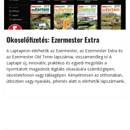
Okoselőfizetés: Ezermester Extra
A Laptapiron elérhetők az Ezermester, az Ezermester Extra és
az Ezermester Old Timer lapszámai, visszamenőleg is! A
Laptapir új, innovatív, praktikus és egyedi megoldás a
L
nyomtatott magazinok digitális olvasására számítógépen,
okostelefonon vagy táblagépen. Kényelmesen az otthonában,
útközben vagy nyaralás, pihenés alatt is elérhetők lapszámaink.
ú
Bárhol, bármikor, akár külföldön élve vagy dolgozva is
B
olvashatók az Ezermester lapszámai. A Laptapir kényelmes
megoldás, mert: – t