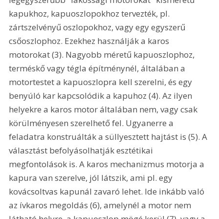
kapukhoz, kapuoszlopokhoz tervezték, pl. 
zártszelvényű oszlopokhoz, vagy egy egyszerű 
csőoszlophoz. Ezekhez használják a karos 
motorokat (3). Nagyobb méretű kapuoszlophoz, 
terméskő vagy tégla építménynél, általában a 
motortestet a kapuoszlopra kell szerelni, és egy 
benyúló kar kapcsolódik a kapuhoz (4). Az ilyen 
helyekre a karos motor általában nem, vagy csak 
körülményesen szerelhető fel. Ugyanerre a 
feladatra konstruálták a süllyesztett hajtást is (5). A 
választást befolyásolhatják esztétikai 
megfontolások is. A karos mechanizmus motorja a 
kapura van szerelve, jól látszik, ami pl. egy 
kovácsoltvas kapunál zavaró lehet. Ide inkább való 
az ívkaros megoldás (6), amelynél a motor nem 
látható helyre, a kapuoszlop mögé kerül (7), vagy a 