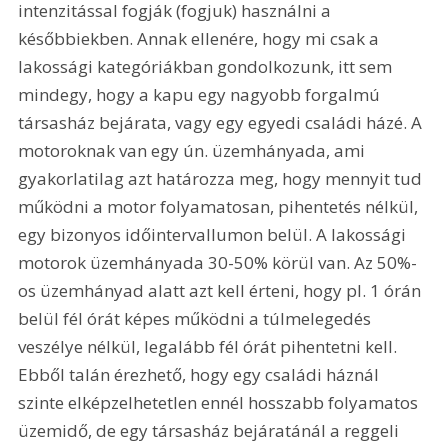
intenzitással fogják (fogjuk) használni a 
későbbiekben. Annak ellenére, hogy mi csak a 
lakossági kategóriákban gondolkozunk, itt sem 
mindegy, hogy a kapu egy nagyobb forgalmú 
társasház bejárata, vagy egy egyedi családi házé. A 
motoroknak van egy ún. üzemhányada, ami 
gyakorlatilag azt határozza meg, hogy mennyit tud 
működni a motor folyamatosan, pihentetés nélkül, 
egy bizonyos időintervallumon belül. A lakossági 
motorok üzemhányada 30-50% körül van. Az 50%-
os üzemhányad alatt azt kell érteni, hogy pl. 1 órán 
belül fél órát képes működni a túlmelegedés 
veszélye nélkül, legalább fél órát pihentetni kell. 
Ebből talán érezhető, hogy egy családi háznál 
szinte elképzelhetetlen ennél hosszabb folyamatos 
üzemidő, de egy társasház bejáratánál a reggeli 