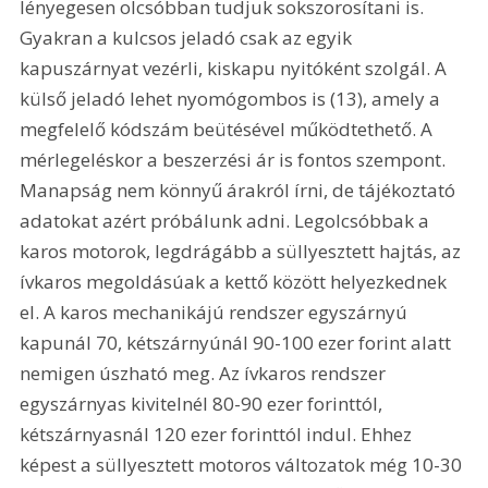
lényegesen olcsóbban tudjuk sokszorosítani is. 
Gyakran a kulcsos jeladó csak az egyik 
kapuszárnyat vezérli, kiskapu nyitóként szolgál. A 
külső jeladó lehet nyomógombos is (13), amely a 
megfelelő kódszám beütésével működtethető. A 
mérlegeléskor a beszerzési ár is fontos szempont. 
Manapság nem könnyű árakról írni, de tájékoztató 
adatokat azért próbálunk adni. Legolcsóbbak a 
karos motorok, legdrágább a süllyesztett hajtás, az 
ívkaros megoldásúak a kettő között helyezkednek 
el. A karos mechanikájú rendszer egyszárnyú 
kapunál 70, kétszárnyúnál 90-100 ezer forint alatt 
nemigen úszható meg. Az ívkaros rendszer 
egyszárnyas kivitelnél 80-90 ezer forinttól, 
kétszárnyasnál 120 ezer forinttól indul. Ehhez 
képest a süllyesztett motoros változatok még 10-30 