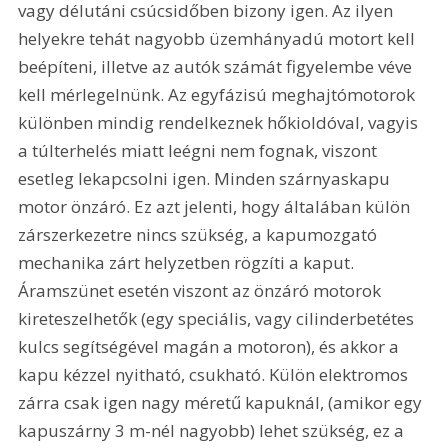
vagy délutáni csúcsidőben bizony igen. Az ilyen 
helyekre tehát nagyobb üzemhányadú motort kell 
beépíteni, illetve az autók számát figyelembe véve 
kell mérlegelnünk. Az egyfázisú meghajtómotorok 
különben mindig rendelkeznek hőkioldóval, vagyis 
a túlterhelés miatt leégni nem fognak, viszont 
esetleg lekapcsolni igen. Minden szárnyaskapu 
motor önzáró. Ez azt jelenti, hogy általában külön 
zárszerkezetre nincs szükség, a kapumozgató 
mechanika zárt helyzetben rögzíti a kaput. 
Áramszünet esetén viszont az önzáró motorok 
kireteszelhetők (egy speciális, vagy cilinderbetétes 
kulcs segítségével magán a motoron), és akkor a 
kapu kézzel nyitható, csukható. Külön elektromos 
zárra csak igen nagy méretű kapuknál, (amikor egy 
kapuszárny 3 m-nél nagyobb) lehet szükség, ez a 