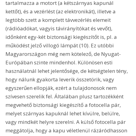
tartalmazza a motort (a kétszárnyas kapunál 
kettőt), és a vezérlést (az elektronikát), illetve a 
legtöbb szett a komplett távvezérlés elemeit 
(rádióadókat, vagyis távirányítókat és vevőt), 
időnként egy-két biztonsági kiegészítőt is, pl. a 
működést jelző villogó lámpát (10). Ez utóbbi 
Magyarországon még nem kötelező, de Nyugat-
Európában szinte mindenhol. Különösen esti 
használatnál lehet jelentősége, de kétségtelen tény, 
hogy nálunk gyakorta leverik összetörik, vagy 
egyszerűen ellopják, ezért a tulajdonosok nem 
szívesen szerelik fel. Általában plusz tartozékként 
megvehető biztonsági kiegészítő a fotocella pár, 
melyet szárnyas kapuknál lehet kívülre, belülre, 
vagy mindkét helyre szerelni. A külső fotocella pár 
meggátolja, hogy a kapu véletlenül rázáródhasson 