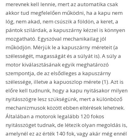
merevnek kell lennie, mert az automatika csak 
akkor tud megfelelően működni, ha a kapu nem 
lóg, nem akad, nem csúszik a földön, a keret, a 
pántok szilárdak, a kapuszárny kézzel is könnyen 
mozgatható. Egyszóval mechanikailag jól 
működjön. Mérjük le a kapuszárny méreteit (a 
szélességét, magasságát és a súlyát is). A súly a 
motor kiválasztásának egyik meghatározó 
szempontja, de az elsődleges a kapuszárny 
szélessége, illetve a kapuoszlop mérete (1). Azt is 
előre kell tudnunk, hogy a kapu nyitásakor milyen 
nyitásszögre lesz szükségünk, mert a különböző 
mechanizmusok között ebben eltérések lehetnek. 
Általában a motorok legalább 120 fokos 
nyitásszöget tudnak, de létezik olyan megoldás is, 
amelynél ez az érték 140 fok, vagy akár még ennél 