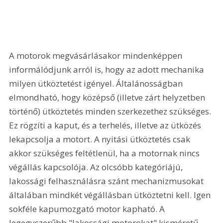
A motorok megvásárlásakor mindenképpen 
informálódjunk arról is, hogy az adott mechanika 
milyen ütköztetést igényel. Általánosságban 
elmondható, hogy középső (illetve zárt helyzetben 
történő) ütköztetés minden szerkezethez szükséges. 
Ez rögzíti a kaput, és a terhelés, illetve az ütközés 
lekapcsolja a motort. A nyitási ütköztetés csak 
akkor szükséges feltétlenül, ha a motornak nincs 
végállás kapcsolója. Az olcsóbb kategóriájú, 
lakossági felhasználásra szánt mechanizmusokat 
általában mindkét végállásban ütköztetni kell. Igen 
sokféle kapumozgató motor kapható. A 
legegyszerűbb "lakossági motorokat" kisméretű 