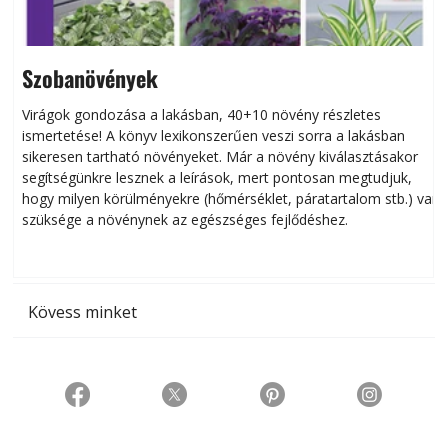
Szobanövények
Virágok gondozása a lakásban, 40+10 növény részletes
ismertetése! A könyv lexikonszerűen veszi sorra a lakásban
s
sikeresen tart­ha­tó növényeket. Már a növény kiválasztásakor
h
segítségünkre lesznek a leírások, mert pontosan megtudjuk,
k
hogy milyen körülményekre (hőmérséklet, páratartalom stb.) van
szüksége a növénynek az egészséges fejlődéshez.
t
Kövess minket