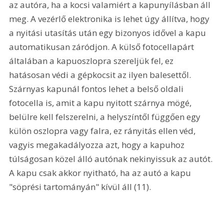
az autóra, ha a kocsi valamiért a kapunyílásban áll 
meg. A vezérlő elektronika is lehet úgy állítva, hogy 
a nyitási utasítás után egy bizonyos idővel a kapu 
automatikusan záródjon. A külső fotocellapárt 
általában a kapuoszlopra szereljük fel, ez 
hatásosan védi a gépkocsit az ilyen balesettől. 
Szárnyas kapunál fontos lehet a belső oldali 
fotocella is, amit a kapu nyitott szárnya mögé, 
belülre kell felszerelni, a helyszíntől függően egy 
külön oszlopra vagy falra, ez rányitás ellen véd, 
vagyis megakadályozza azt, hogy a kapuhoz 
túlságosan közel álló autónak nekinyissuk az autót. 
A kapu csak akkor nyitható, ha az autó a kapu 
"söprési tartományán" kívül áll (11). 