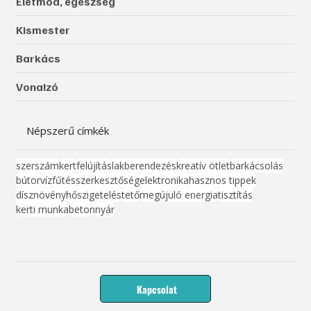
Életmód, egészség
Kismester
Barkács
Vonalzó
Népszerű címkék
szerszám
kert
felújítás
lakberendezés
kreatív ötlet
barkácsolás
bútor
víz
fűtés
szerkesztőség
elektronika
hasznos tippek
dísznövény
hőszigetelés
tető
megújuló energia
tisztítás
kerti munka
beton
nyár
Kapcsolat