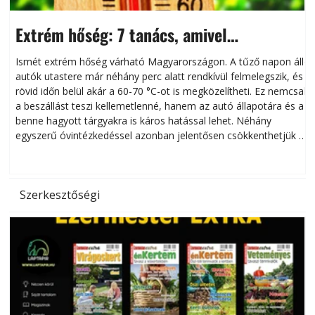
Extrém hőség: 7 tanács, amivel
megóvhatjuk autónkat a nyári károktól
Ismét extrém hőség várható Magyarországon. A tűző napon álló
autók utastere már néhány perc alatt rendkívül felmelegszik, és
rövid időn belül akár a 60-70 °C-ot is megközelítheti. Ez nemcsak
n
a beszállást teszi kellemetlenné, hanem az autó állapotára és a
benne hagyott tárgyakra is káros hatással lehet. Néhány
egyszerű óvintézkedéssel azonban jelentősen csökkenthetjük a
hőség káros hatásait.
l
Szerkesztőségi