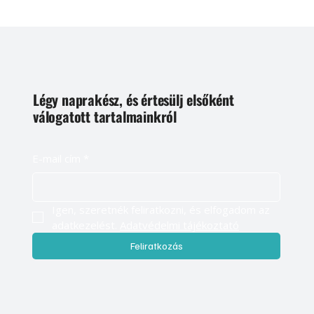
Légy naprakész, és értesülj elsőként
válogatott tartalmainkról
E-mail cím
*
Igen, szeretnék feliratkozni, és elfogadom az 
adatkezelést. 
Adatvédelmi tájékoztató
Feliratkozás