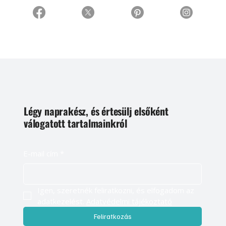
Légy naprakész, és értesülj elsőként
válogatott tartalmainkról
E-mail cím
*
Igen, szeretnék feliratkozni, és elfogadom az 
adatkezelést. 
Adatvédelmi tájékoztató
Feliratkozás