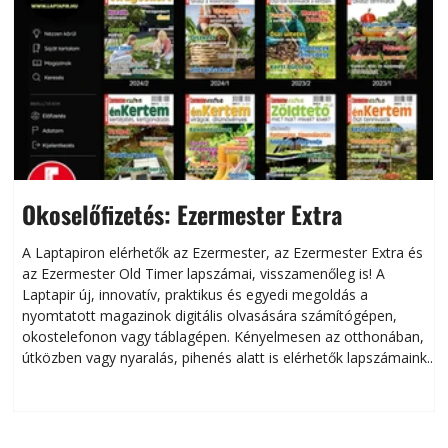
Okoselőfizetés: Ezermester Extra
A Laptapiron elérhetők az Ezermester, az Ezermester Extra és
az Ezermester Old Timer lapszámai, visszamenőleg is! A
Laptapir új, innovatív, praktikus és egyedi megoldás a
L
nyomtatott magazinok digitális olvasására számítógépen,
okostelefonon vagy táblagépen. Kényelmesen az otthonában,
útközben vagy nyaralás, pihenés alatt is elérhetők lapszámaink.
ú
Bárhol, bármikor, akár külföldön élve vagy dolgozva is
B
olvashatók az Ezermester lapszámai. A Laptapir kényelmes
megoldás, mert: – t