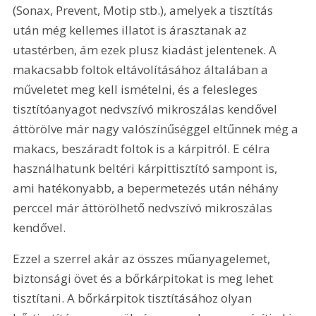
(Sonax, Prevent, Motip stb.), amelyek a tisztítás 
után még kellemes illatot is árasztanak az 
utastérben, ám ezek plusz kiadást jelentenek. A 
makacsabb foltok eltávolításához általában a 
műveletet meg kell ismételni, és a felesleges 
tisztítóanyagot nedvszívó mikroszálas kendővel 
áttörölve már nagy valószínűséggel eltűnnek még a 
makacs, beszáradt foltok is a kárpitról. E célra 
használhatunk beltéri kárpittisztító sampont is, 
ami hatékonyabb, a bepermetezés után néhány 
perccel már áttörölhető nedvszívó mikroszálas 
kendővel.
Ezzel a szerrel akár az összes műanyagelemet, 
biztonsági övet és a bőrkárpitokat is meg lehet 
tisztítani. A bőrkárpitok tisztításához olyan 