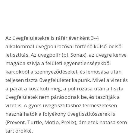
Az üvegfelületekre is ráfér évenként 3-4 
alkalommal üvegpolírozóval történő külső-belső 
letisztítás. Az üvegpolír (pl. Sonax), az üvegre kenve 
magába szívja a felületi egyenetlenségekből 
karcokból a szennyeződéseket, és lemosása után 
teljesen tiszta üvegfelületet kapunk. Mivel a vizet és 
a párát a kosz köti meg, a polírozása után a tiszta 
üvegfelületek nem párásodnak be, és taszítják a 
vizet is. A gyors üvegtisztításhoz természetesen 
használhatók a folyékony üvegtisztítószerek is 
(Prevent, Turtle, Motip, Prelix), ám ezek hatása sem 
tart örökké.