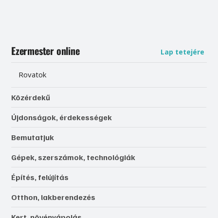
Ezermester online
Lap tetejére
Rovatok
Közérdekű
Újdonságok, érdekességek
Bemutatjuk
Gépek, szerszámok, technológiák
Építés, felújítás
Otthon, lakberendezés
Kert, növényápolás