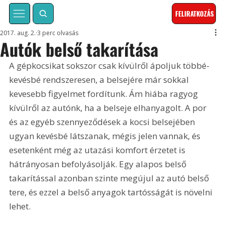
FELIRATKOZÁS
2017. aug. 2.
3 perc olvasás
Autók belső takarítása
A gépkocsikat sokszor csak kívülről ápoljuk többé-
kevésbé rendszeresen, a belsejére már sokkal 
kevesebb figyelmet fordítunk. Ám hiába ragyog 
kívülről az autónk, ha a belseje elhanyagolt. A por 
és az egyéb szennyeződések a kocsi belsejében 
ugyan kevésbé látszanak, mégis jelen vannak, és 
esetenként még az utazási komfort érzetet is 
hátrányosan befolyásolják. Egy alapos belső 
takarítással azonban szinte megújul az autó belső 
tere, és ezzel a belső anyagok tartósságát is növelni 
lehet.