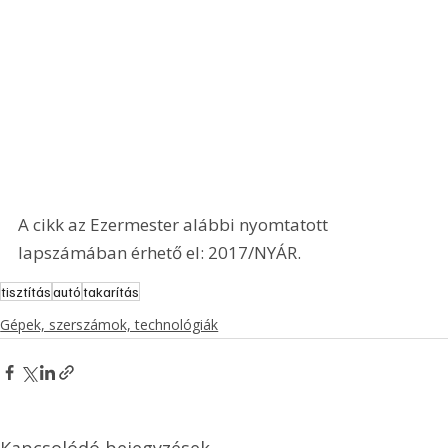
A cikk az Ezermester alábbi nyomtatott 
lapszámában érhető el: 2017/NYÁR.
tisztítás
autó
takarítás
Gépek, szerszámok, technológiák