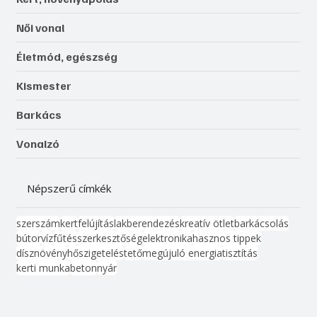
Női vonal
Életmód, egészség
Kismester
Barkács
Vonalzó
Népszerű címkék
szerszám
kert
felújítás
lakberendezés
kreatív ötlet
barkácsolás
bútor
víz
fűtés
szerkesztőség
elektronika
hasznos tippek
dísznövény
hőszigetelés
tető
megújuló energia
tisztítás
kerti munka
beton
nyár