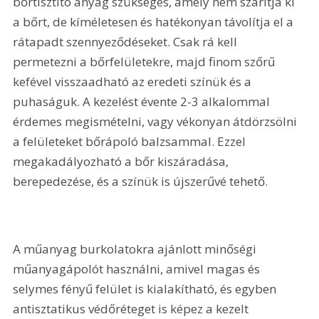
bőrtisztító anyag szükséges, amely nem szárítja ki 
a bőrt, de kíméletesen és hatékonyan távolítja el a 
rátapadt szennyeződéseket. Csak rá kell 
permetezni a bőrfelületekre, majd finom szőrű 
kefével visszaadható az eredeti színük és a 
puhaságuk. A kezelést évente 2-3 alkalommal 
érdemes megismételni, vagy vékonyan átdörzsölni 
a felületeket bőrápoló balzsammal. Ezzel 
megakadályozható a bőr kiszáradása, 
berepedezése, és a színük is újszerűvé tehető.
A műanyag burkolatokra ajánlott minőségi 
műanyagápolót használni, amivel magas és 
selymes fényű felület is kialakítható, és egyben 
antisztatikus védőréteget is képez a kezelt 