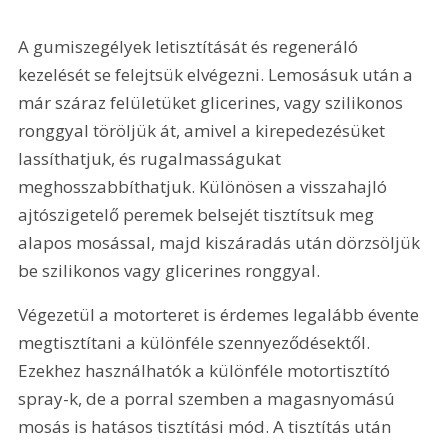
A gumiszegélyek letisztítását és regeneráló 
kezelését se felejtsük elvégezni. Lemosásuk után a 
már száraz felületüket glicerines, vagy szilikonos 
ronggyal töröljük át, amivel a kirepedezésüket 
lassíthatjuk, és rugalmasságukat 
meghosszabbíthatjuk. Különösen a visszahajló 
ajtószigetelő peremek belsejét tisztítsuk meg 
alapos mosással, majd kiszáradás után dörzsöljük 
be szilikonos vagy glicerines ronggyal.
Végezetül a motorteret is érdemes legalább évente 
megtisztítani a különféle szennyeződésektől. 
Ezekhez használhatók a különféle motortisztító 
spray-k, de a porral szemben a magasnyomású 
mosás is hatásos tisztítási mód. A tisztítás után 