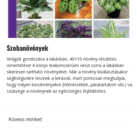
Szobanövények
Virágok gondozása a lakásban, 40+10 növény részletes
ismertetése! A könyv lexikonszerűen veszi sorra a lakásban
s
sikeresen tart­ha­tó növényeket. Már a növény kiválasztásakor
h
segítségünkre lesznek a leírások, mert pontosan megtudjuk,
k
hogy milyen körülményekre (hőmérséklet, páratartalom stb.) van
szüksége a növénynek az egészséges fejlődéshez.
t
Kövess minket