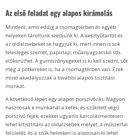
Az első feladat egy alapos kirámolás
Mindent, amit eddig a csomagtérben és egyéb 
helyeken tároltunk szedjünk ki. A kesztyűtartót és 
az oldalzsebeket se hagyjuk ki, mert innen is sok 
felesleges szemét, papírlap, műanyagzacskó stb. 
előkerülhet. A gumiszőnyegeket is ki kell szedni, sőt 
még a pótkereket is, ha a csomagtérben van. Ezek 
mind akadályozzák a további alapos tisztítási 
munkát.
A következő lépés egy alapos porszívózás. Nagyon 
hasznosak e munkánál a kefés, és szűkített végű 
porszívó fejek, ezekkel ugyanis karcolásmentesen 
lehet kitisztítani az oldalzsebek mélyét, a műszerfal 
felületét, és a szűk helyeken is alaposan ki lehet 