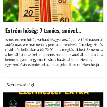
Extrém hőség: 7 tanács, amivel
megóvhatjuk autónkat a nyári károktól
Ismét extrém hőség várható Magyarországon. A tűző napon álló
autók utastere már néhány perc alatt rendkívül felmelegszik, és
rövid időn belül akár a 60-70 °C-ot is megközelítheti. Ez nemcsak
n
a beszállást teszi kellemetlenné, hanem az autó állapotára és a
benne hagyott tárgyakra is káros hatással lehet. Néhány
egyszerű óvintézkedéssel azonban jelentősen csökkenthetjük a
hőség káros hatásait.
l
Szerkesztőségi