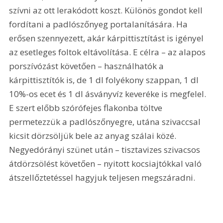
szívni az ott lerakódott koszt. Különös gondot kell 
fordítani a padlószőnyeg portalanítására. Ha 
erősen szennyezett, akár kárpittisztítást is igényel 
az esetleges foltok eltávolítása. E célra – az alapos 
porszívózást követően – használhatók a 
kárpittisztítók is, de 1 dl folyékony szappan, 1 dl 
10%-os ecet és 1 dl ásványvíz keveréke is megfelel. 
E szert előbb szórófejes flakonba töltve 
permetezzük a padlószőnyegre, utána szivaccsal 
kicsit dörzsöljük bele az anyag szálai közé. 
Negyedórányi szünet után – tisztavizes szivacsos 
átdörzsölést követően – nyitott kocsiajtókkal való 
átszellőztetéssel hagyjuk teljesen megszáradni.