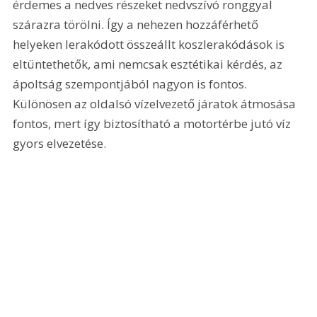
érdemes a nedves részeket nedvszívó ronggyal 
szárazra törölni. Így a nehezen hozzáférhető 
helyeken lerakódott összeállt koszlerakódások is 
eltüntethetők, ami nemcsak esztétikai kérdés, az 
ápoltság szempontjából nagyon is fontos. 
Különösen az oldalsó vízelvezető járatok átmosása 
fontos, mert így biztosítható a motortérbe jutó víz 
gyors elvezetése.