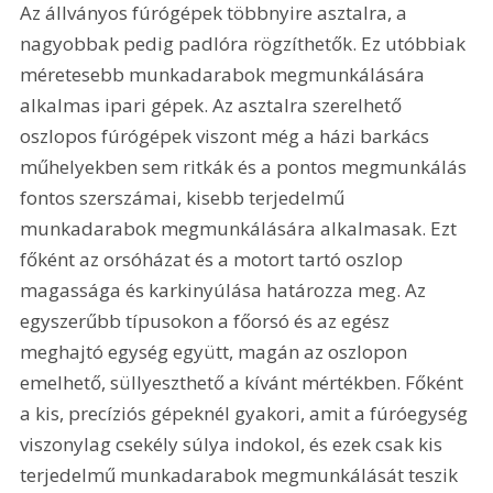
Az állványos fúrógépek többnyire asztalra, a 
nagyobbak pedig padlóra rögzíthetők. Ez utóbbiak 
méretesebb munkadarabok megmunkálására 
alkalmas ipari gépek. Az asztalra szerelhető 
oszlopos fúrógépek viszont még a házi barkács 
műhelyekben sem ritkák és a pontos megmunkálás 
fontos szerszámai, kisebb terjedelmű 
munkadarabok megmunkálására alkalmasak. Ezt 
főként az orsóházat és a motort tartó oszlop 
magassága és karkinyúlása határozza meg. Az 
egyszerűbb típusokon a főorsó és az egész 
meghajtó egység együtt, magán az oszlopon 
emelhető, süllyeszthető a kívánt mértékben. Főként 
a kis, precíziós gépeknél gyakori, amit a fúróegység 
viszonylag csekély súlya indokol, és ezek csak kis 
terjedelmű munkadarabok megmunkálását teszik 