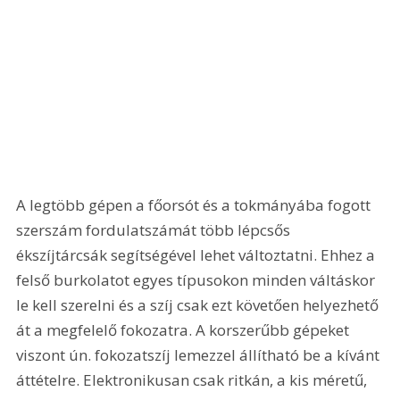
A legtöbb gépen a főorsót és a tokmányába fogott 
szerszám fordulatszámát több lépcsős 
ékszíjtárcsák segítségével lehet változtatni. Ehhez a 
felső burkolatot egyes típusokon minden váltáskor 
le kell szerelni és a szíj csak ezt követően helyezhető 
át a megfelelő fokozatra. A korszerűbb gépeket 
viszont ún. fokozatszíj lemezzel állítható be a kívánt 
áttételre. Elektronikusan csak ritkán, a kis méretű, 