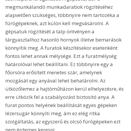
megmunkálandó munkadarabok rögzítéséhez 
alapvetően szükséges, többnyire nem tartozéka a 
fúrógépeknek, azt külön kell megvásárolni. A 
gépsatuk rögzítését a talp öntvényen a 
tárgyasztalhoz hasonló hornyok illetve bemarások 
könnyítik meg. A furatok készítésekor esetenként 
fontos lehet annak mélysége. Ezt a furatmélység 
határolóval lehet beállítani. Ez többnyire egy a 
főorsóra erősített menetes szár, amelynek 
mozgását egy anyával lehet behatárolni. Az 
ütközőlemez a hajtóműházon kerül elhelyezésre, és 
erre ütközik fel a szabályozást biztosító anya. A 
furat pontos helyének beállítását egyes gépeken 
lézersugár könnyíti meg, ám ez elég ritka 
szolgáltatás, az egyszerű és olcsó fúrógépeken ezt 
nem érdemes keresni.