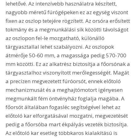
lehetővé. Az intenzívebb használatra készített, 
nagyobb méretű fúrógépeken ez az egység viszont 
fixen az oszlop tetejére rögzített. Az orsóra erősített 
tokmány és a megmunkálási sík közötti távolságot 
az oszlopon fel-le mozgatható, különálló 
tárgyasztallal lehet szabályozni. Az oszlopok 
átmérője 50-60 mm, a magassága pedig 570-700 
mm közötti. Ez az alkatrész biztosítja a főorsónak a 
tárgyasztalhoz viszonyított merőlegességét. Magát 
a precízen megvezetett fúróorsót, ennek előtoló 
mechanizmusát és a meghajtómotort igényesen 
megmunkált fém öntvényház foglalja magába. A 
főorsót általában fogasléc segítségével lehet az 
előtoló kar elforgatásával mozgatni, megvezetését 
pedig a főorsóba mart ékpályás vezeték biztosítja. 
Az előtoló kar esetleg többkaros kialakítású is 