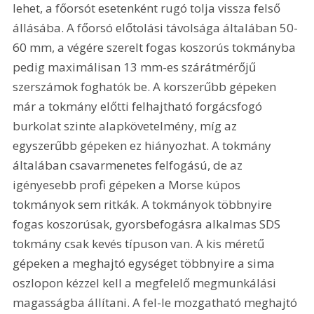
lehet, a főorsót esetenként rugó tolja vissza felső 
állásába. A főorsó előtolási távolsága általában 50-
60 mm, a végére szerelt fogas koszorús tokmányba 
pedig maximálisan 13 mm-es szárátmérőjű 
szerszámok foghatók be. A korszerűbb gépeken 
már a tokmány előtti felhajtható forgácsfogó 
burkolat szinte alapkövetelmény, míg az 
egyszerűbb gépeken ez hiányozhat. A tokmány 
általában csavarmenetes felfogású, de az 
igényesebb profi gépeken a Morse kúpos 
tokmányok sem ritkák. A tokmányok többnyire 
fogas koszorúsak, gyorsbefogásra alkalmas SDS 
tokmány csak kevés típuson van. A kis méretű 
gépeken a meghajtó egységet többnyire a sima 
oszlopon kézzel kell a megfelelő megmunkálási 
magasságba állítani. A fel-le mozgatható meghajtó 