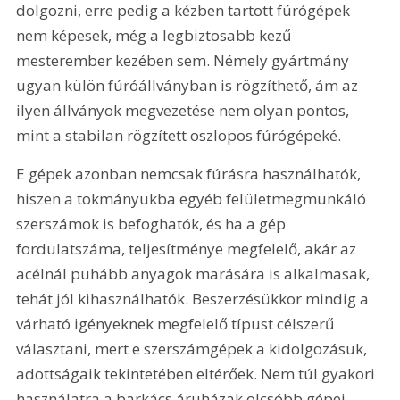
dolgozni, erre pedig a kézben tartott fúrógépek 
nem képesek, még a legbiztosabb kezű 
mesterember kezében sem. Némely gyártmány 
ugyan külön fúróállványban is rögzíthető, ám az 
ilyen állványok megvezetése nem olyan pontos, 
mint a stabilan rögzített oszlopos fúrógépeké.
E gépek azonban nemcsak fúrásra használhatók, 
hiszen a tokmányukba egyéb felületmegmunkáló 
szerszámok is befoghatók, és ha a gép 
fordulatszáma, teljesítménye megfelelő, akár az 
acélnál puhább anyagok marására is alkalmasak, 
tehát jól kihasználhatók. Beszerzésükkor mindig a 
várható igényeknek megfelelő típust célszerű 
választani, mert e szerszámgépek a kidolgozásuk, 
adottságaik tekintetében eltérőek. Nem túl gyakori 
használatra a barkács áruházak olcsóbb gépei 