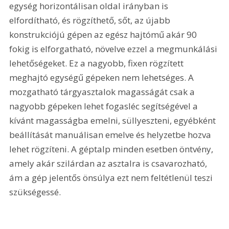
egység horizontálisan oldal irányban is 
elfordítható, és rögzíthető, sőt, az újabb 
konstrukciójú gépen az egész hajtómű akár 90 
fokig is elforgatható, növelve ezzel a megmunkálási 
lehetőségeket. Ez a nagyobb, fixen rögzített 
meghajtó egységű gépeken nem lehetséges. A 
mozgatható tárgyasztalok magasságát csak a 
nagyobb gépeken lehet fogasléc segítségével a 
kívánt magasságba emelni, süllyeszteni, egyébként 
beállítását manuálisan emelve és helyzetbe hozva 
lehet rögzíteni. A géptalp minden esetben öntvény, 
amely akár szilárdan az asztalra is csavarozható, 
ám a gép jelentős önsúlya ezt nem feltétlenül teszi 
szükségessé. 