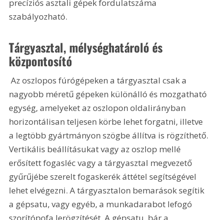
precíziós asztali gépek fordulatszáma 
szabályozható.
Tárgyasztal, mélységhatároló és 
központosító
 Az oszlopos fúrógépeken a tárgyasztal csak a 
nagyobb méretű gépeken különálló és mozgatható 
egység, amelyeket az oszlopon oldalirányban 
horizontálisan teljesen körbe lehet forgatni, illetve 
a legtöbb gyártmányon szögbe állítva is rögzíthető. 
Vertikális beállításukat vagy az oszlop mellé 
erősített fogasléc vagy a tárgyasztal megvezető 
gyűrűjébe szerelt fogaskerék áttétel segítségével 
lehet elvégezni. A tárgyasztalon bemarások segítik 
a gépsatu, vagy egyéb, a munkadarabot lefogó 
szorítópofa lerögzítését. A gépsatu, bár a 