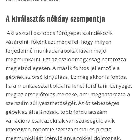
A kiválasztás néhány szempontja
 Aki asztali oszlopos fúrógépet szándékozik 
vásárolni, főként azt mérje fel, hogy milyen 
terjedelmű munkadarabokat kíván majd 
megmunkálni. Ezt az oszlopmagasság határozza 
meg elsődlegesen. A másik fontos jellemzője a 
gépnek az orsó kinyúlása. Ez még akkor is fontos, 
ha a munkaasztalt oldalra lehet fordítani. Lényeges 
még az orsóelőtolás mértéke, ami meghatározza a 
szerszám süllyeszthetőségét. Az öt sebességes 
gépek az általánosak, több fordulatszám 
variációra csak azoknak van szükségük, akik 
intenzíven, többféle szerszámmal és precíz 
megmunkálást igénylő anyagokkal dolgoznak. 