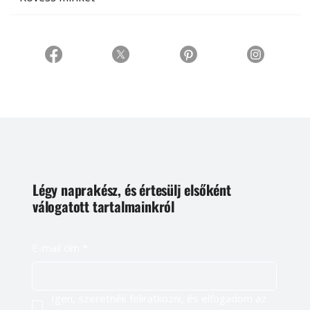
Légy naprakész, és értesülj elsőként
válogatott tartalmainkról
E-mail cím
*
Igen, szeretnék feliratkozni, és elfogadom az 