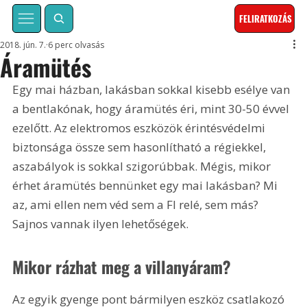
FELIRATKOZÁS
2018. jún. 7.
6 perc olvasás
Áramütés
Egy mai házban, lakásban sokkal kisebb esélye van 
a bentlakónak, hogy áramütés éri, mint 30-50 évvel 
ezelőtt. Az elektromos eszközök érintésvédelmi 
biztonsága össze sem hasonlítható a régiekkel, 
aszabályok is sokkal szigorúbbak. Mégis, mikor 
érhet áramütés bennünket egy mai lakásban? Mi 
az, ami ellen nem véd sem a FI relé, sem más? 
Sajnos vannak ilyen lehetőségek.
Mikor rázhat meg a villanyáram?
Az egyik gyenge pont bármilyen eszköz csatlakozó 