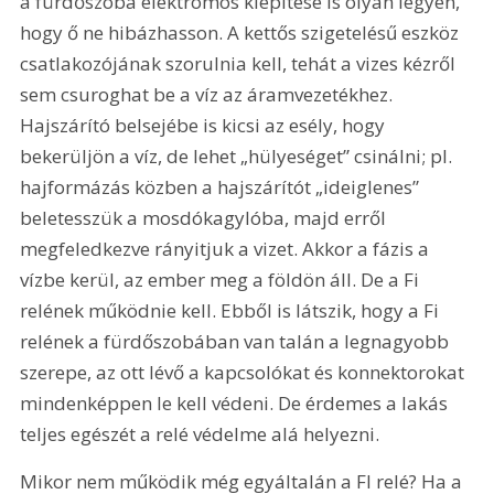
a fürdőszoba elektromos kiépítése is olyan legyen, 
hogy ő ne hibázhasson. A kettős szigetelésű eszköz 
csatlakozójának szorulnia kell, tehát a vizes kézről 
sem csuroghat be a víz az áramvezetékhez. 
Hajszárító belsejébe is kicsi az esély, hogy 
bekerüljön a víz, de lehet „hülyeséget” csinálni; pl. 
hajformázás közben a hajszárítót „ideiglenes” 
beletesszük a mosdókagylóba, majd erről 
megfeledkezve rányitjuk a vizet. Akkor a fázis a 
vízbe kerül, az ember meg a földön áll. De a Fi 
relének működnie kell. Ebből is látszik, hogy a Fi 
relének a fürdőszobában van talán a legnagyobb 
szerepe, az ott lévő a kapcsolókat és konnektorokat 
mindenképpen le kell védeni. De érdemes a lakás 
teljes egészét a relé védelme alá helyezni.
Mikor nem működik még egyáltalán a FI relé? Ha a 