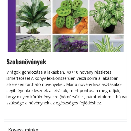
Szobanövények
Virágok gondozása a lakásban, 40+10 növény részletes
ismertetése! A könyv lexikonszerűen veszi sorra a lakásban
s
sikeresen tart­ha­tó növényeket. Már a növény kiválasztásakor
h
segítségünkre lesznek a leírások, mert pontosan megtudjuk,
k
hogy milyen körülményekre (hőmérséklet, páratartalom stb.) van
szüksége a növénynek az egészséges fejlődéshez.
t
Kövess minket