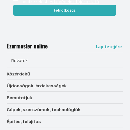
adatkezelést. 
Adatvédelmi tájékoztató
Feliratkozás
Ezermester online
Lap tetejére
Rovatok
Közérdekű
Újdonságok, érdekességek
Bemutatjuk
Gépek, szerszámok, technológiák
Építés, felújítás