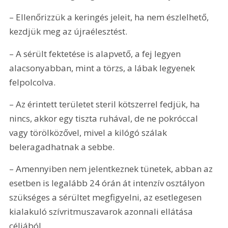
– Ellenőrizzük a keringés jeleit, ha nem észlelhető, 
kezdjük meg az újraélesztést.
– A sérült fektetése is alapvető, a fej legyen 
alacsonyabban, mint a törzs, a lábak legyenek 
felpolcolva.
– Az érintett területet steril kötszerrel fedjük, ha 
nincs, akkor egy tiszta ruhával, de ne pokróccal 
vagy törölközővel, mivel a kilógó szálak 
beleragadhatnak a sebbe.
– Amennyiben nem jelentkeznek tünetek, abban az 
esetben is legalább 24 órán át intenzív osztályon 
szükséges a sérültet megfigyelni, az esetlegesen 
kialakuló szívritmuszavarok azonnali ellátása 
céljából.