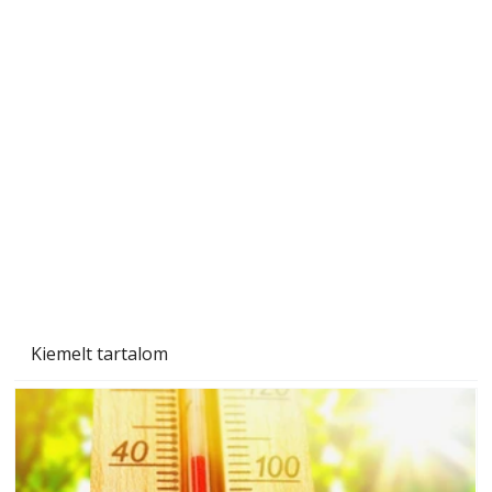
A varrógép és a varrás
Kiemelt tartalom