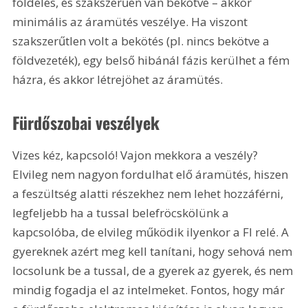
földelés, és szakszerűen van bekötve – akkor 
minimális az áramütés veszélye. Ha viszont 
szakszerűtlen volt a bekötés (pl. nincs bekötve a 
földvezeték), egy belső hibánál fázis kerülhet a fém 
házra, és akkor létrejöhet az áramütés.
Fürdőszobai veszélyek
Vizes kéz, kapcsoló! Vajon mekkora a veszély? 
Elvileg nem nagyon fordulhat elő áramütés, hiszen 
a feszültség alatti részekhez nem lehet hozzáférni, 
legfeljebb ha a tussal belefröcskölünk a 
kapcsolóba, de elvileg működik ilyenkor a FI relé. A 
gyereknek azért meg kell tanítani, hogy sehová nem 
locsolunk be a tussal, de a gyerek az gyerek, és nem 
mindig fogadja el az intelmeket. Fontos, hogy már 