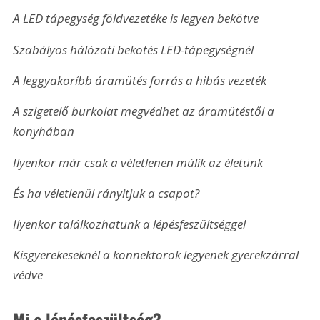
A LED tápegység földvezetéke is legyen bekötve
Szabályos hálózati bekötés LED-tápegységnél
A leggyakoríbb áramütés forrás a hibás vezeték
A szigetelő burkolat megvédhet az áramütéstől a 
konyhában
Ilyenkor már csak a véletlenen múlik az életünk
És ha véletlenül rányitjuk a csapot?
Ilyenkor találkozhatunk a lépésfeszültséggel
Kisgyerekeseknél a konnektorok legyenek gyerekzárral 
védve
Mi a lépésfeszültség?