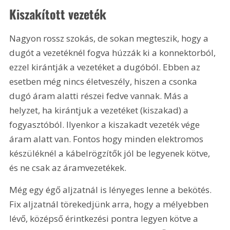
Kiszakított vezeték
Nagyon rossz szokás, de sokan megteszik, hogy a 
dugót a vezetéknél fogva húzzák ki a konnektorból, 
ezzel kirántják a vezetéket a dugóból. Ebben az 
esetben még nincs életveszély, hiszen a csonka 
dugó áram alatti részei fedve vannak. Más a 
helyzet, ha kirántjuk a vezetéket (kiszakad) a 
fogyasztóból. Ilyenkor a kiszakadt vezeték vége 
áram alatt van. Fontos hogy minden elektromos 
készüléknél a kábelrögzítők jól be legyenek kötve, 
és ne csak az áramvezetékek.
Még egy égő aljzatnál is lényeges lenne a bekötés. 
Fix aljzatnál törekedjünk arra, hogy a mélyebben 
lévő, középső érintkezési pontra legyen kötve a 