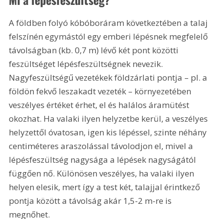
A földben folyó kóbóboráram következtében a talaj 
felszínén egymástól egy emberi lépésnek megfelelő 
távolságban (kb. 0,7 m) lévő két pont közötti 
feszültséget lépésfeszültségnek nevezik. 
Nagyfeszültségű vezetékek földzárlati pontja – pl. a 
földön fekvő leszakadt vezeték – környezetében 
veszélyes értéket érhet, el és halálos áramütést 
okozhat. Ha valaki ilyen helyzetbe kerül, a veszélyes 
helyzettől óvatosan, igen kis lépéssel, szinte néhány 
centiméteres araszolással távolodjon el, mivel a 
lépésfeszültség nagysága a lépések nagyságától 
függően nő. Különösen veszélyes, ha valaki ilyen 
helyen elesik, mert így a test két, talajjal érintkező 
pontja között a távolság akár 1,5-2 m-re is 
megnőhet.