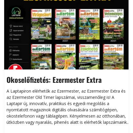
Okoselőfizetés: Ezermester Extra
A Laptapiron elérhetők az Ezermester, az Ezermester Extra és
az Ezermester Old Timer lapszámai, visszamenőleg is! A
Laptapir új, innovatív, praktikus és egyedi megoldás a
L
nyomtatott magazinok digitális olvasására számítógépen,
okostelefonon vagy táblagépen. Kényelmesen az otthonában,
útközben vagy nyaralás, pihenés alatt is elérhetők lapszámaink.
ú
Bárhol, bármikor, akár külföldön élve vagy dolgozva is
B