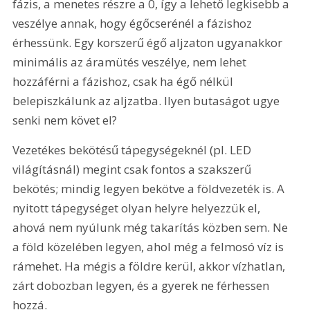
fázis, a menetes részre a 0, így a lehető legkisebb a 
veszélye annak, hogy égőcserénél a fázishoz 
érhessünk. Egy korszerű égő aljzaton ugyanakkor 
minimális az áramütés veszélye, nem lehet 
hozzáférni a fázishoz, csak ha égő nélkül 
belepiszkálunk az aljzatba. Ilyen butaságot ugye 
senki nem követ el?
Vezetékes bekötésű tápegységeknél (pl. LED 
világításnál) megint csak fontos a szakszerű 
bekötés; mindig legyen bekötve a földvezeték is. A 
nyitott tápegységet olyan helyre helyezzük el, 
ahová nem nyúlunk még takarítás közben sem. Ne 
a föld közelében legyen, ahol még a felmosó víz is 
rámehet. Ha mégis a földre kerül, akkor vízhatlan, 
zárt dobozban legyen, és a gyerek ne férhessen 
hozzá.