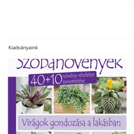
olvashatók az Ezermester lapszámai. A Laptapir kényelmes
megoldás, mert: – t
Kiadványaink