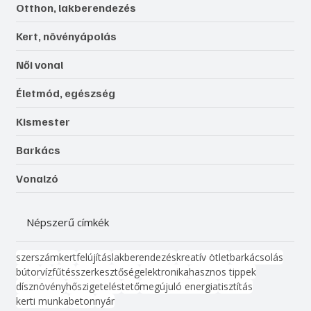
Otthon, lakberendezés
Kert, növényápolás
Női vonal
Életmód, egészség
Kismester
Barkács
Vonalzó
Népszerű címkék
szerszám
kert
felújítás
lakberendezés
kreatív ötlet
barkácsolás
bútor
víz
fűtés
szerkesztőség
elektronika
hasznos tippek
dísznövény
hőszigetelés
tető
megújuló energia
tisztítás
kerti munka
beton
nyár