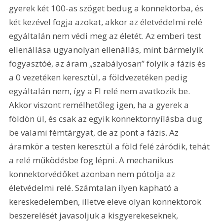
gyerek két 100-as szöget bedug a konnektorba, és 
két kezével fogja azokat, akkor az életvédelmi relé 
egyáltalán nem védi meg az életét. Az emberi test 
ellenállása ugyanolyan ellenállás, mint bármelyik 
fogyasztóé, az áram „szabályosan” folyik a fázis és 
a 0 vezetéken keresztül, a földvezetéken pedig 
egyáltalán nem, így a FI relé nem avatkozik be. 
Akkor viszont remélhetőleg igen, ha a gyerek a 
földön ül, és csak az egyik konnektornyílásba dug 
be valami fémtárgyat, de az pont a fázis. Az 
áramkör a testen keresztül a föld felé záródik, tehát 
a relé működésbe fog lépni. A mechanikus 
konnektorvédőket azonban nem pótolja az 
életvédelmi relé. Számtalan ilyen kapható a 
kereskedelemben, illetve eleve olyan konnektorok 
beszerelését javasoljuk a kisgyerekeseknek, 