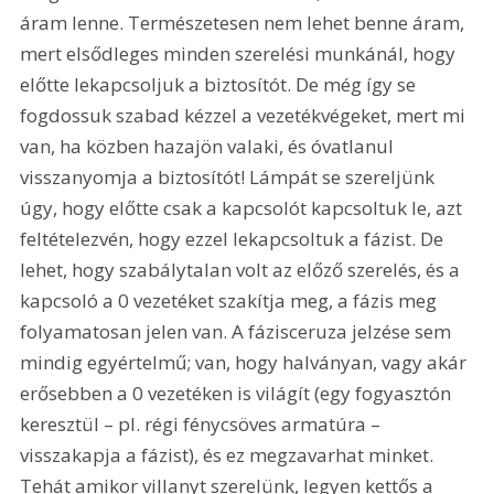
áram lenne. Természetesen nem lehet benne áram, 
mert elsődleges minden szerelési munkánál, hogy 
előtte lekapcsoljuk a biztosítót. De még így se 
fogdossuk szabad kézzel a vezetékvégeket, mert mi 
van, ha közben hazajön valaki, és óvatlanul 
visszanyomja a biztosítót! Lámpát se szereljünk 
úgy, hogy előtte csak a kapcsolót kapcsoltuk le, azt 
feltételezvén, hogy ezzel lekapcsoltuk a fázist. De 
lehet, hogy szabálytalan volt az előző szerelés, és a 
kapcsoló a 0 vezetéket szakítja meg, a fázis meg 
folyamatosan jelen van. A fázisceruza jelzése sem 
mindig egyértelmű; van, hogy halványan, vagy akár 
erősebben a 0 vezetéken is világít (egy fogyasztón 
keresztül – pl. régi fénycsöves armatúra – 
visszakapja a fázist), és ez megzavarhat minket. 
Tehát amikor villanyt szerelünk, legyen kettős a 