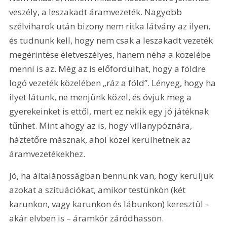
veszély, a leszakadt áramvezeték. Nagyobb 
szélviharok után bizony nem ritka látvány az ilyen, 
és tudnunk kell, hogy nem csak a leszakadt vezeték 
megérintése életveszélyes, hanem néha a közelébe 
menni is az. Még az is előfordulhat, hogy a földre 
logó vezeték közelében „ráz a föld”. Lényeg, hogy ha 
ilyet látunk, ne menjünk közel, és óvjuk meg a 
gyerekeinket is ettől, mert ez nekik egy jó játéknak 
tűnhet. Mint ahogy az is, hogy villanypóznára, 
háztetőre másznak, ahol közel kerülhetnek az 
áramvezetékekhez.
Jó, ha általánosságban bennünk van, hogy kerüljük 
azokat a szituációkat, amikor testünkön (két 
karunkon, vagy karunkon és lábunkon) keresztül – 
akár elvben is – áramkör záródhasson.