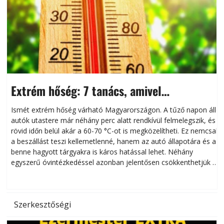
Extrém hőség: 7 tanács, amivel
megóvhatjuk autónkat a nyári károktól
Ismét extrém hőség várható Magyarországon. A tűző napon álló
autók utastere már néhány perc alatt rendkívül felmelegszik, és
rövid időn belül akár a 60-70 °C-ot is megközelítheti. Ez nemcsak
n
a beszállást teszi kellemetlenné, hanem az autó állapotára és a
benne hagyott tárgyakra is káros hatással lehet. Néhány
egyszerű óvintézkedéssel azonban jelentősen csökkenthetjük a
hőség káros hatásait.
l
Szerkesztőségi