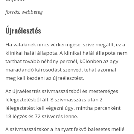
forrás: webbeteg
Újraélesztés
Ha valakinek nincs vérkeringése, szíve megállt, ez a 
klinikai halál állapota. A klinikai halál állapota nem 
tarthat tovább néhány percnél, különben az agy 
maradandó károsodást szenved, tehát azonnal 
meg kell kezdeni az újraélesztést.
Az újraélesztés szívmasszázsból és mesterséges 
lélegeztetésből áll. 8 szívmasszázs után 2 
lélegeztetést kell végezni úgy, mintha percenként 
18 légzés és 72 szívverés lenne.
A szívmasszázskor a hanyatt fekvő balesetes mellé 