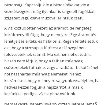
biztonság. Kapcsoljuk le a biztosítékokat, de a 
vezetékvégeket még ilyenkor is szigetelt fogókkal, 
szigetelt végű csavarhúzóval érintsük csak.
A víz köztudottan vezeti az áramot, de rengeteg 
körülménytől függ, hogy mennyire. Egy áramütés 
lehet jelzés értékű és halálos is. Régen feltételeztük 
azt, hogy a vízcsap, a fűtőtest az lényegében 
földvezetéknek számít. Ma ezt nem lehet tudni, 
hiszen nem látjuk, hogy a falban műanyag 
csővezetékek futnak-e, vagy a radiátor bekötésénél 
hol használtak műanyag elemeket. Nehéz 
kiszámítani, hogy mennyire vagyunk veszélyben, ha 
nedves kézzel fogjuk a hajszárítót, a másik 
kezünkkel pedig a vízcsaphoz nyúlunk.
Nem lakásra, hanem inkább közterületre jellemző 