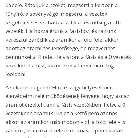
kábele. Rátoljuk a széket, megsérti a kertben a 
fűnyíró, a sövényvágó, megsérül a vezeték 
szigetelése és szabaddá válik a feszültség alatti 
vezeték. Ha hozzá érünk a fázishoz, és rajtunk 
keresztül záródik az áramkör a föld felé, akkor 
adott az áramütés lehetősége, de megvédhet 
bennünket a FI relé. Ha viszont a fázis és a 0 vezeték 
közé kerül a test, akkor erre a Fi relé nem fog 
leoldani.
A sokat emlegetett FI relé, vagy helyesebben 
életvédelmi relé működésének lényege, hogy azt az 
áramot érzékeli, ami a fázis vezetékben illetve a 0 
vezetékben áramlik. Ha ez a kettő nem azonos, 
akkor az áramkör más módon – pl. a föld felé – is 
záródik, és erre a FI relé ezredmásodpercek alatt 