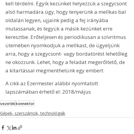
kell térdelni. Egyik kezünket helyezzük a szegycsont 
alsó harmadára úgy, hogy tenyerünk a mellkas bal 
oldalán legyen, ujjaink pedig a fej irányába 
mutassanak, és tegyük a másik kezünket erre 
keresztbe. Erőteljesen és periodikusan a szívritmus 
ütemében nyomkodjuk a mellkast, de ügyeljünk 
arra, hogy a szegycsont- vagy bordatörést lehetőleg 
ne okozzunk. Lehet, hogy a feladat megerőltető, de 
a kitartással megmenthetünk egy embert.
A cikk az Ezermester alábbi nyomtatott 
lapszámában érhető el: 2018/május
vezeték
konnektor
Gépek, szerszámok, technológiák