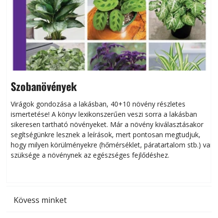
Szobanövények
Virágok gondozása a lakásban, 40+10 növény részletes
ismertetése! A könyv lexikonszerűen veszi sorra a lakásban
s
sikeresen tart­ha­tó növényeket. Már a növény kiválasztásakor
h
segítségünkre lesznek a leírások, mert pontosan megtudjuk,
k
hogy milyen körülményekre (hőmérséklet, páratartalom stb.) van
szüksége a növénynek az egészséges fejlődéshez.
t
Kövess minket