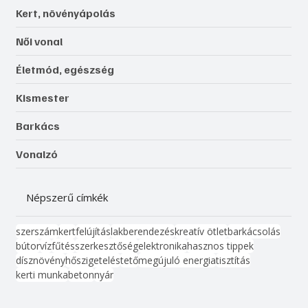
Kert, növényápolás
Női vonal
Életmód, egészség
Kismester
Barkács
Vonalzó
Népszerű címkék
szerszám
kert
felújítás
lakberendezés
kreatív ötlet
barkácsolás
bútor
víz
fűtés
szerkesztőség
elektronika
hasznos tippek
dísznövény
hőszigetelés
tető
megújuló energia
tisztítás
kerti munka
beton
nyár