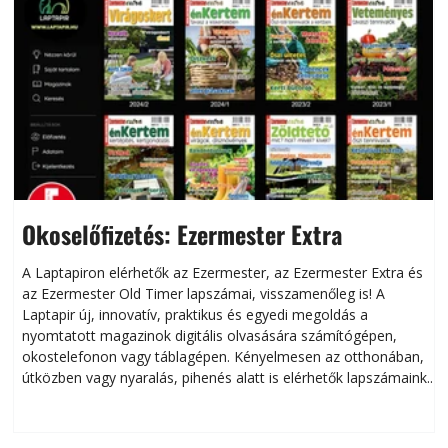
Okoselőfizetés: Ezermester Extra
A Laptapiron elérhetők az Ezermester, az Ezermester Extra és
az Ezermester Old Timer lapszámai, visszamenőleg is! A
Laptapir új, innovatív, praktikus és egyedi megoldás a
L
nyomtatott magazinok digitális olvasására számítógépen,
okostelefonon vagy táblagépen. Kényelmesen az otthonában,
útközben vagy nyaralás, pihenés alatt is elérhetők lapszámaink.
ú
Bárhol, bármikor, akár külföldön élve vagy dolgozva is
B
olvashatók az Ezermester lapszámai. A Laptapir kényelmes
megoldás, mert: – t