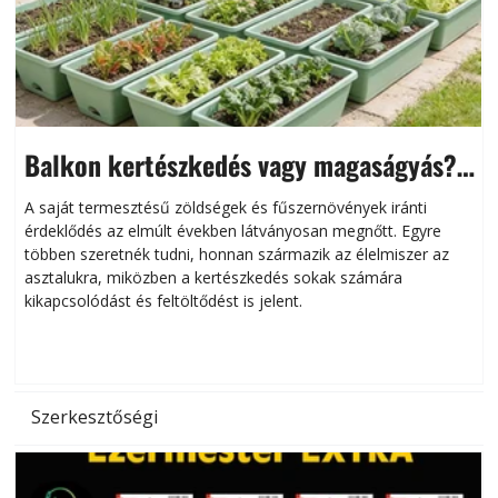
Balkon kertészkedés vagy magaságyás?
Helytakarékos kertészkedés
A saját termesztésű zöldségek és fűszernövények iránti
érdeklődés az elmúlt években látványosan megnőtt. Egyre
többen szeretnék tudni, honnan származik az élelmiszer az
l
asztalukra, miközben a kertészkedés sokak számára
kikapcsolódást és feltöltődést is jelent.
é
d
Szerkesztőségi