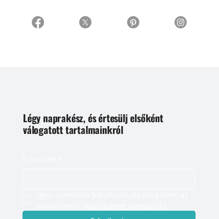
Légy naprakész, és értesülj elsőként
válogatott tartalmainkról
E-mail cím
*
Igen, szeretnék feliratkozni, és elfogadom az 
adatkezelést. 
Adatvédelmi tájékoztató