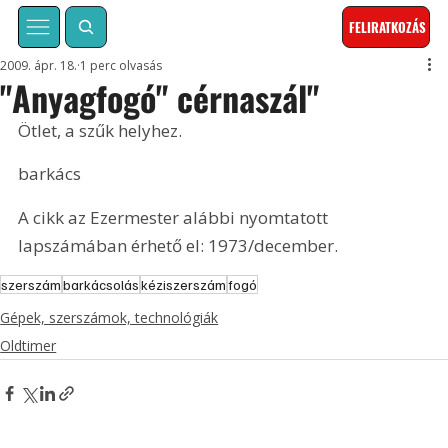
FELIRATKOZÁS
2009. ápr. 18.
1 perc olvasás
"Anyagfogó" cérnaszál"
Ötlet, a szűk helyhez.
barkács
A cikk az Ezermester alábbi nyomtatott 
lapszámában érhető el: 1973/december.
szerszám
barkácsolás
kéziszerszám
fogó
Gépek, szerszámok, technológiák
Oldtimer