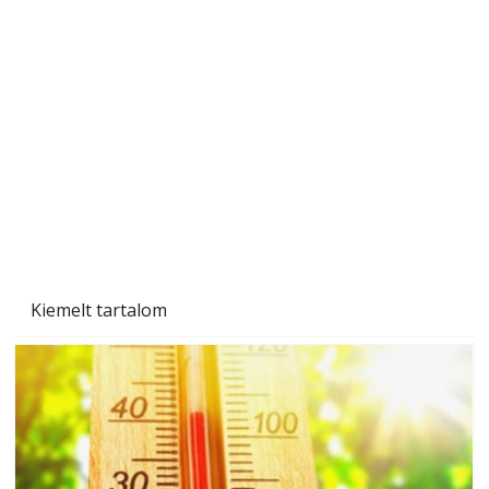
"Kétéltű antenna" nagy érdeklődést váltott ki.
Szerzőjéhez sokan fordultak levelükkel és
személyesen is. Önzetlenül segített
mindenkinek, így több helyhez köt
Kiemelt tartalom