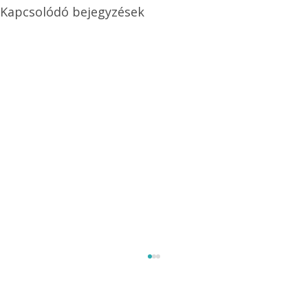
Kapcsolódó bejegyzések
Méretezett kétéltű antenna
Az Ezermester 1980/9. számában bemutatott