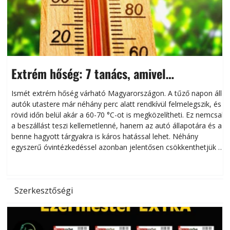
Extrém hőség: 7 tanács, amivel
megóvhatjuk autónkat a nyári károktól
Ismét extrém hőség várható Magyarországon. A tűző napon álló
autók utastere már néhány perc alatt rendkívül felmelegszik, és
rövid időn belül akár a 60-70 °C-ot is megközelítheti. Ez nemcsak
n
a beszállást teszi kellemetlenné, hanem az autó állapotára és a
benne hagyott tárgyakra is káros hatással lehet. Néhány
egyszerű óvintézkedéssel azonban jelentősen csökkenthetjük a
hőség káros hatásait.
l
Szerkesztőségi