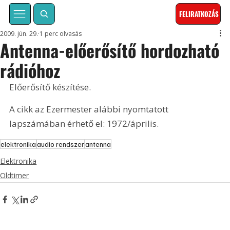
FELIRATKOZÁS
2009. jún. 29.
1 perc olvasás
Antenna-előerősítő hordozható
rádióhoz
Előerősítő készítése. 
A cikk az Ezermester alábbi nyomtatott 
lapszámában érhető el: 1972/április.
elektronika
audio rendszer
antenna
Elektronika
Oldtimer