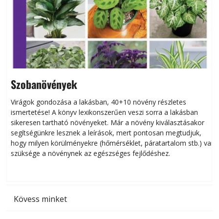
Szobanövények
Virágok gondozása a lakásban, 40+10 növény részletes
ismertetése! A könyv lexikonszerűen veszi sorra a lakásban
s
sikeresen tart­ha­tó növényeket. Már a növény kiválasztásakor
h
segítségünkre lesznek a leírások, mert pontosan megtudjuk,
k
hogy milyen körülményekre (hőmérséklet, páratartalom stb.) van
szüksége a növénynek az egészséges fejlődéshez.
t
Kövess minket