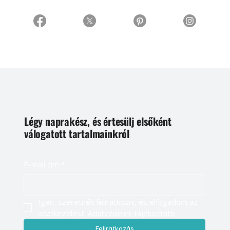
Légy naprakész, és értesülj elsőként
válogatott tartalmainkról
E-mail cím
*
Igen, szeretnék feliratkozni, és elfogadom az 
adatkezelést. 
Adatvédelmi tájékoztató
Feliratkozás