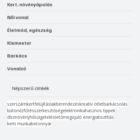
Kert, növényápolás
Női vonal
Életmód, egészség
Kismester
Barkács
Vonalzó
Népszerű címkék
szerszám
kert
felújítás
lakberendezés
kreatív ötlet
barkácsolás
bútor
víz
fűtés
szerkesztőség
elektronika
hasznos tippek
dísznövény
hőszigetelés
tető
megújuló energia
tisztítás
kerti munka
beton
nyár