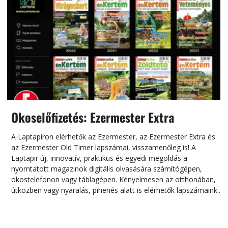
Okoselőfizetés: Ezermester Extra
A Laptapiron elérhetők az Ezermester, az Ezermester Extra és
az Ezermester Old Timer lapszámai, visszamenőleg is! A
Laptapir új, innovatív, praktikus és egyedi megoldás a
L
nyomtatott magazinok digitális olvasására számítógépen,
okostelefonon vagy táblagépen. Kényelmesen az otthonában,
útközben vagy nyaralás, pihenés alatt is elérhetők lapszámaink.
ú
Bárhol, bármikor, akár külföldön élve vagy dolgozva is
B
olvashatók az Ezermester lapszámai. A Laptapir kényelmes
megoldás, mert: – t