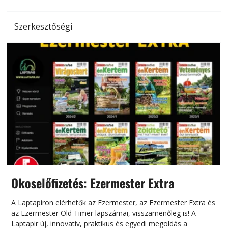
Szerkesztőségi
Okoselőfizetés: Ezermester Extra
A Laptapiron elérhetők az Ezermester, az Ezermester Extra és
az Ezermester Old Timer lapszámai, visszamenőleg is! A
Laptapir új, innovatív, praktikus és egyedi megoldás a
L