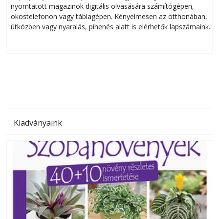
nyomtatott magazinok digitális olvasására számítógépen,
okostelefonon vagy táblagépen. Kényelmesen az otthonában,
útközben vagy nyaralás, pihenés alatt is elérhetők lapszámaink.
ú
Bárhol, bármikor, akár külföldön élve vagy dolgozva is
B
olvashatók az Ezermester lapszámai. A Laptapir kényelmes
megoldás, mert: – t
Kiadványaink