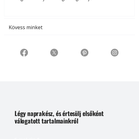
t
Kövess minket
Légy naprakész, és értesülj elsőként
válogatott tartalmainkról