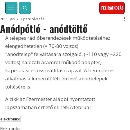
FELIRATKOZÁS
2011. jan. 7.
1 perc olvasás
Anódpótló - anódtöltő
A telepes rádióberendezések működtetéséhez 
elengedhetetlen (= 70-80 voltos) 
"anódtelep" felváltására szolgáló, (~110 vagy ~220 
voltos) hálózati áramról működő adapter, 
kapcsolási és összeállítási rajzzal. A berendezés 
alkalmas a lemerülőfélben lévő anódtelepek 
töltésére is. 
A cikk az Ezermester alábbi nyomtatott 
lapszámában érhető el: 1957/február.
elektronika
Elektronika