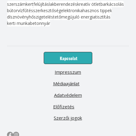
szerszám
kert
felújítás
lakberendezés
kreatív ötlet
barkácsolás
bútor
víz
fűtés
szerkesztőség
elektronika
hasznos tippek
dísznövény
hőszigetelés
tető
megújuló energia
tisztítás
kerti munka
beton
nyár
Kapcsolat
Impresszum
Médiaajánlat
Adatvédelem
Előfizetés
Szerzői jogok