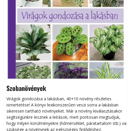
Szobanövények
Virágok gondozása a lakásban, 40+10 növény részletes
ismertetése! A könyv lexikonszerűen veszi sorra a lakásban
s
sikeresen tart­ha­tó növényeket. Már a növény kiválasztásakor
h
segítségünkre lesznek a leírások, mert pontosan megtudjuk,
k
hogy milyen körülményekre (hőmérséklet, páratartalom stb.) van
szüksége a növénynek az egészséges fejlődéshez.