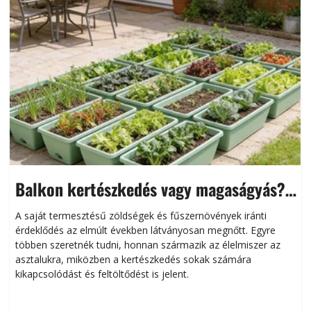
Balkon kertészkedés vagy magaságyás?
Helytakarékos kertészkedés
A saját termesztésű zöldségek és fűszernövények iránti
érdeklődés az elmúlt években látványosan megnőtt. Egyre
többen szeretnék tudni, honnan származik az élelmiszer az
l
asztalukra, miközben a kertészkedés sokak számára
kikapcsolódást és feltöltődést is jelent.
é
d