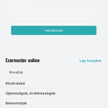
E-mail cím
*
Igen, szeretnék feliratkozni, és elfogadom az 
adatkezelést. 
Adatvédelmi tájékoztató
Feliratkozás
Ezermester online
Lap tetejére
Rovatok
Közérdekű
Újdonságok, érdekességek
Bemutatjuk