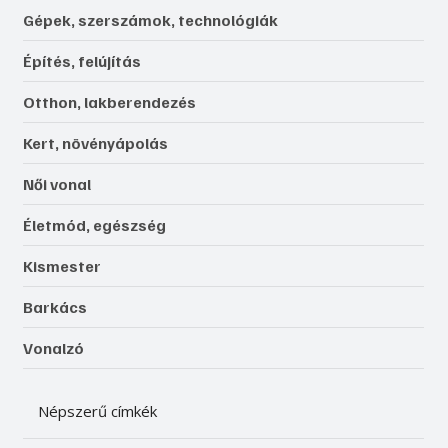
Gépek, szerszámok, technológiák
Építés, felújítás
Otthon, lakberendezés
Kert, növényápolás
Női vonal
Életmód, egészség
Kismester
Barkács
Vonalzó
Népszerű címkék