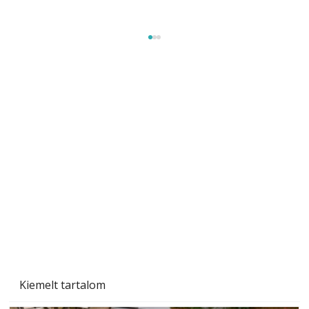
Méretezett kétéltű antenna
Az Ezermester 1980/9. számában bemutatott
"Kétéltű antenna" nagy érdeklődést váltott ki.
Szerzőjéhez sokan fordultak levelükkel és
személyesen is. Önzetlenül segített
mindenkinek, így több helyhez köt
Kiemelt tartalom