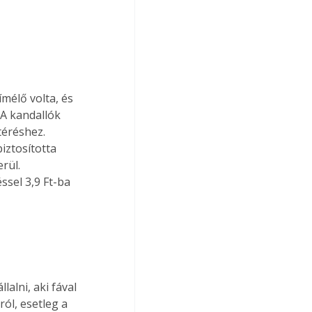
mélő volta, és 
A kandallók 
téréshez. 
iztosította 
rül. 
sel 3,9 Ft-ba 
alni, aki fával 
ól, esetleg a 