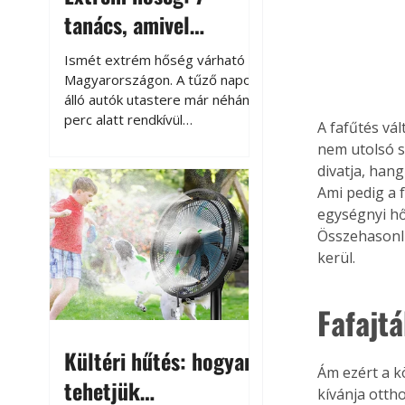
tanács, amivel
megóvhatjuk
Ismét extrém hőség várható
autónkat a nyári
Magyarországon. A tűző napon
álló autók utastere már néhány
károktól
perc alatt rendkívül
A fafűtés vá
felmelegszik, és rövid időn belül
nem utolsó s
akár a 60-70 °C-ot is
divatja, hang
megközelítheti. Ez nemcsak a
Ami pedig a f
beszállást teszi kellemetlenné,
egységnyi hő
hanem az autó állapotára és a
Összehasonlí
benne hagyott tárgyakra is
kerül.
káros hatással lehet. Néhány
egyszerű óvintézkedéssel
azonban jelentősen
Fafajt
csökkenthetjük a hőség káros
hatásait.
Kültéri hűtés: hogyan
Ám ezért a kö
tehetjük
kívánja ottho