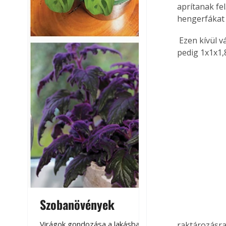
aprítanak fel
hengerfákat 
 Ezen kívül választható ún. kalodás fa is, amely helyenként 1x1x1 m-es, más telepeken 
pedig 1x1x1,
Szobanövények
Virágoskert: k
teraszon, laká
Virágok gondozása a lakásban,
raktározásra