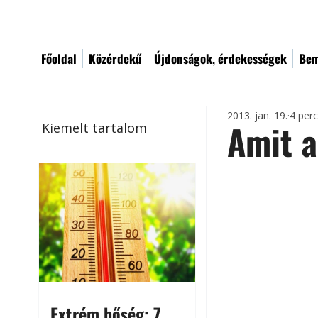
Főoldal
Közérdekű
Újdonságok, érdekességek
Bem
2013. jan. 19.
4 per
Amit a
Kiemelt tartalom
Extrém hőség: 7