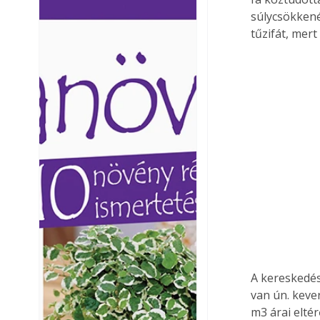
Ezermester lapszámai. A
Ezermester lapszámai
súlycsökkené
Laptapir kényelmes megoldás,
Laptapir kényelmes 
tűzifát, mer
mert: – t
mert: – t
A kereskedés
van ún. kever
m3 árai eltér