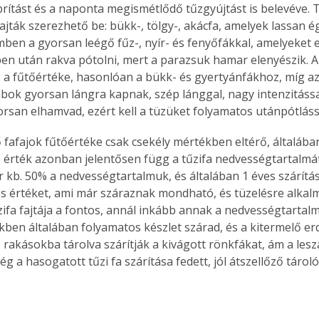
prítást és a naponta megismétlődő tűzgyújtást is belevéve.
fajták szerezhető be: bükk-, tölgy-, akácfa, amelyek lassan 
mben a gyorsan leégő fűz-, nyír- és fenyőfákkal, amelyeket
rben után rakva pótolni, mert a parazsuk hamar elenyészik. A
ló a fűtőértéke, hasonlóan a bükk- és gyertyánfákhoz, míg az
bok gyorsan lángra kapnak, szép lánggal, nagy intenzitássa
rsan elhamvad, ezért kell a tüzüket folyamatos utánpótlással
az érték azonban jelentősen függ a tűzifa nedvességtartalmát
 kb. 50% a nedvességtartalmuk, és általában 1 éves szárítás 
os értéket, ami már száraznak mondható, és tüzelésre alkalm
zifa fajtája a fontos, annál inkább annak a nedvességtartal
ben általában folyamatos készlet szárad, és a kitermelő e
ő rakásokba tárolva szárítják a kivágott rönkfákat, ám a leszál
 a hasogatott tűzi fa szárítása fedett, jól átszellőző tároló