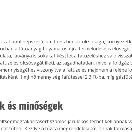
ltozatlanul népszerű, amit részben az olcsósága, környezetkí
orban a fűtőanyag folyamatos újra termelődése is elősegít. 
ulata, látványa is sokakat késztet a fatüzeléshez való vissza
atüzelés olcsóságát illeti, az tagadhatatlan, mivel a földgáz b
mennyiségéhez viszonyítva a fatüzelés majdnem a felébe ke
tásként; 1 mJ hőmennyiség fafűtéssel 2,3 Ft-ba, míg gázfűtés
ák és minőségek 
ltségmegtakarításért számos járulékos terhet kell annak váll
nát fűteni. Kezdve a tűzifa megrendelésétől, annak tárolásár