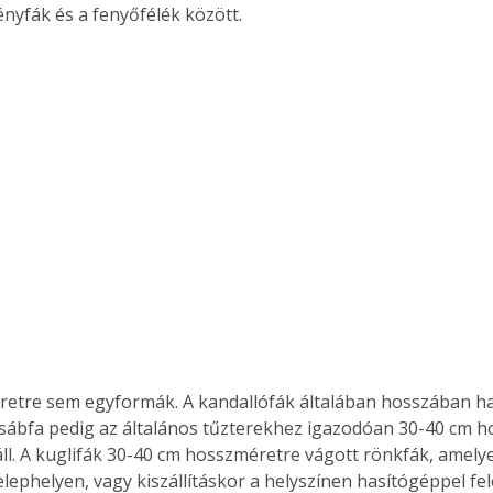
yfák és a fenyőfélék között. 
sábfa pedig az általános tűzterekhez igazodóan 30-40 cm h
ll. A kuglifák 30-40 cm hosszméretre vágott rönkfák, amelye
elephelyen, vagy kiszállításkor a helyszínen hasítógéppel fe