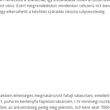
. A
st okoz. Ezért megrendeléskor mindenkor célszerű m3-ben
megoldás,
t így elkerülhető a későbbi száradás okozta súlyveszteség.
ekben lehetséges meghatározott fafajt választani, emellet
t, puha és keményfa fajokból vásárolni, I-IV minőségi osztál
őek, az árkülönbség pedig elég jelentős, m3-ként akár 7000 F