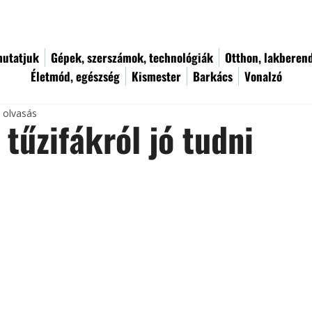
utatjuk
Gépek, szerszámok, technológiák
Otthon, lakberen
Életmód, egészség
Kismester
Barkács
Vonalzó
c olvasás
 tűzifákról jó tudni