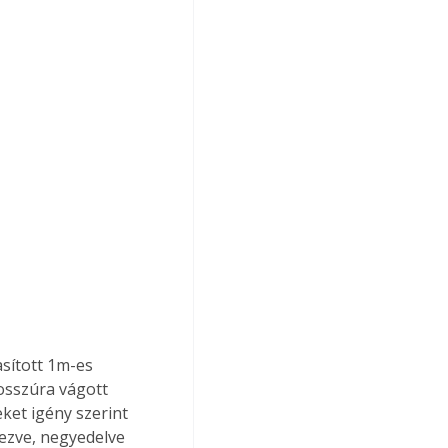
osszúra vágott 
ket igény szerint 
lezve, negyedelve 