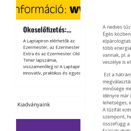
A nedves tűz
Okoselőfizetés:
Okoselőfizetés
Égés közben 
Ezermester Extra
A Laptapiron elérhetők az
A Laptapiron elérhető
elpárologtat
Ezermester, az Ezermester
Ezermester, az Ezer
több energia
Extra és az Ezermester Old
Extra és az Ezermest
vannak, pl. 
Timer lapszámai,
Timer lapszámai,
veszélye is el
visszamenőleg is! A Laptapir új,
visszamenőleg is! A La
innovatív, praktikus és egyedi
innovatív, praktikus 
 Ezt a hátrányt jelentősen csökkenteni lehet a tűzifavásárlás időpontjának ideális 
megoldás a nyomtatott
megoldás a nyomtato
megválasztásá
magazinok digitális olvasására
magazinok digitális o
minősége meg
számítógépen, okostelefonon
számítógépen, okost
idényre már 
vagy táblagépen. Kényelmesen
vagy táblagépen. Ké
lehetséges, e
Kiadványaink
az otthonában, útközben vagy
az otthonában, útköz
A tűzifát ezé
nyaralás, pihenés alatt is
nyaralás, pihenés alat
szempont, ho
elérhetők lapszámaink. Bárhol,
elérhetők lapszámaink
összefügg a 
bármikor, akár külföldön élve
bármikor, akár külföld
fa köztudott
vagy dolgozva is olvashatók az
vagy dolgozva is olv