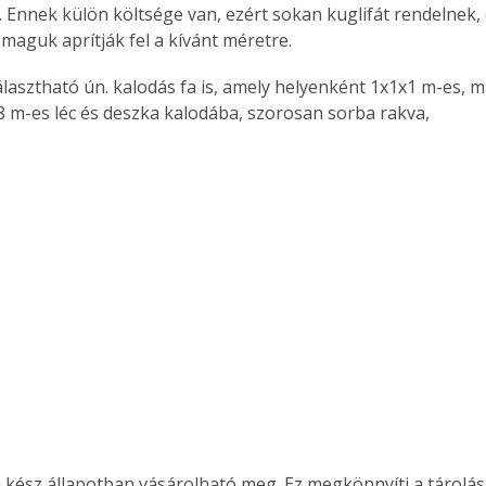
. Ennek külön költsége van, ezért sokan kuglifát rendelnek, 
maguk aprítják fel a kívánt méretre. 
8 m-es léc és deszka kalodába, szorosan sorba rakva, 
ertben,
Gyógyító növények: a
sban
természet kincsei az
 kész állapotban vásárolható meg. Ez megkönnyíti a tárolását