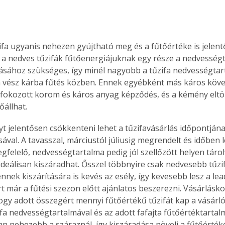
ifa ugyanis nehezen gyújtható meg és a fűtőértéke is jelent
Együtt jobban megéri!
a nedves tűzifák fűtőenergiájuknak egy része a nedvesség
Bővebb információ itt!
k az
Együtt jobban megéri! A
ásához szükséges, így minél nagyobb a tűzifa nedvességtar
mester
könyvek tetszőleges
 vész kárba fűtés közben. Ennek egyébként más káros köve
er Old
párosítással kedvezményes
a fokozott korom és káros anyag képződés, és a kémény el
áron, 0 Ft postaköltséggel
őállhat.
ptapir új,
megrendelhetők!
és egyedi
tt
val. A tavasszal, márciustól júliusig megrendelt és időben les
lvasására
felelő, nedvességtartalma pedig jól szellőzött helyen tárolv
elefonon
ideálisan kiszáradhat. Ősszel többnyire csak nedvesebb tűzi
nyelmesen
nnek kiszárítására is kevés az esély, így kevesebb lesz a lea
ben vagy
rt már a fűtési szezon előtt ajánlatos beszerezni. Vásárlásko
t is
gy adott összegért mennyi fűtőértékű tűzifát kap a vásárló.
. Bárhol,
fa nedvességtartalmával és az adott fafajta fűtőértéktartalm
ön élve
an nehezebb a száraznál, így kiszáradása növeli a fűtőértéké
ashatók az