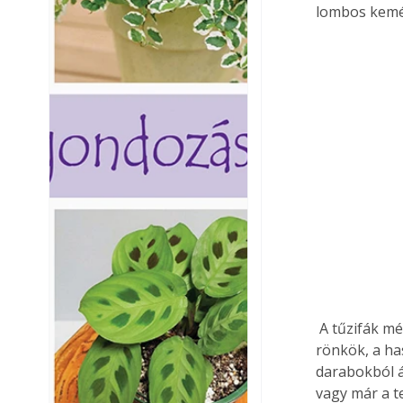
lombos kemén
 A tűzifák méretre sem egyformák. A kandallófák általában hosszában hasított 1m-es 
rönkök, a ha
darabokból á
vagy már a t