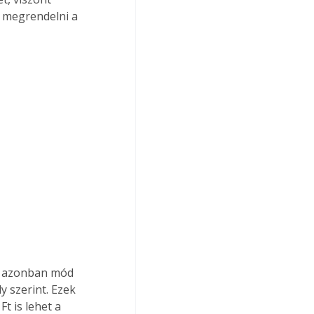
 megrendelni a 
t azonban mód 
y szerint. Ezek 
t is lehet a 