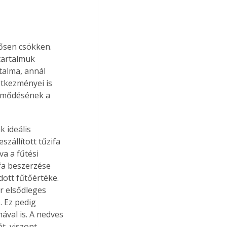
ősen csökken. 
tartalmuk 
talma, annál 
tkezményei is 
tömődésének a 
zállított tűzifa 
a a fűtési 
fa beszerzése 
dott fűtőértéke. 
r elsődleges 
 Ez pedig 
ával is. A nedves 
t, viszont 