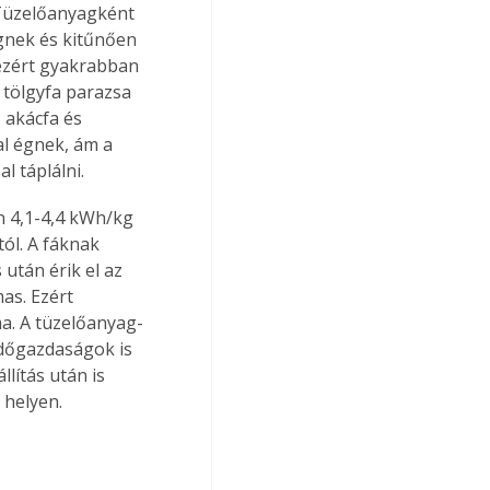
 Tüzelőanyagként 
égnek és kitűnően 
 ezért gyakrabban 
 tölgyfa parazsa 
 akácfa és 
l égnek, ám a 
 táplálni. 
ól. A fáknak 
után érik el az 
as. Ezért 
ma. A tüzelőanyag-
rdőgazdaságok is 
lítás után is 
 helyen.