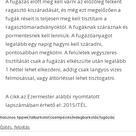
A fugázás előtt meg kell várni az előzőleg felkent 
ragasztó kiszáradását, és még ezt megelőzően a 
fugák réseit is teljesen meg kell tisztítani a 
ragasztómaradványoktól. A fugáknak száraznak és 
pormentesnek kell lenniük. A fugázóanyagot 
legalább egy napig hagyni kell száradni, 
pontosabban megkötni. A felületek vegyszeres 
tisztítását csak a fugázás elkészülte után legalább 
1 héttel lehet elkezdeni, addig csak langyos vizes 
felmosással, vagy áttörléssel lehet tisztogatni.
A cikk az Ezermester alábbi nyomtatott 
lapszámában érhető el: 2015/TÉL.
hasznos tippek
falburkolat
csempézés
hidegburkolás
fugázás
Építés, felújítás