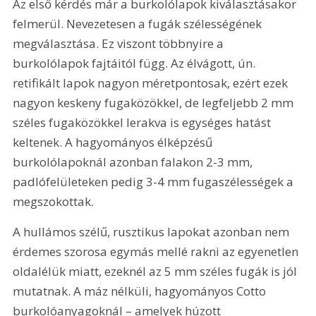
Az első kérdés már a burkolólapok kiválasztásakor 
felmerül. Nevezetesen a fugák szélességének 
megválasztása. Ez viszont többnyire a 
burkolólapok fajtáitól függ. Az élvágott, ún. 
retifikált lapok nagyon méretpontosak, ezért ezek 
nagyon keskeny fugaközökkel, de legfeljebb 2 mm 
széles fugaközökkel lerakva is egységes hatást 
keltenek. A hagyományos élképzésű 
burkolólapoknál azonban falakon 2-3 mm, 
padlófelületeken pedig 3-4 mm fugaszélességek a 
megszokottak.
A hullámos szélű, rusztikus lapokat azonban nem 
érdemes szorosa egymás mellé rakni az egyenetlen 
oldalélük miatt, ezeknél az 5 mm széles fugák is jól 
mutatnak. A máz nélküli, hagyományos Cotto 
burkolóanyagoknál – amelyek húzott 