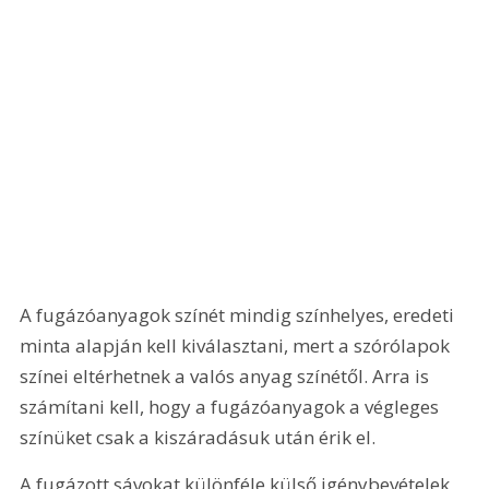
A fugázóanyagok színét mindig színhelyes, eredeti 
minta alapján kell kiválasztani, mert a szórólapok 
színei eltérhetnek a valós anyag színétől. Arra is 
számítani kell, hogy a fugázóanyagok a végleges 
színüket csak a kiszáradásuk után érik el.
A fugázott sávokat különféle külső igénybevételek 