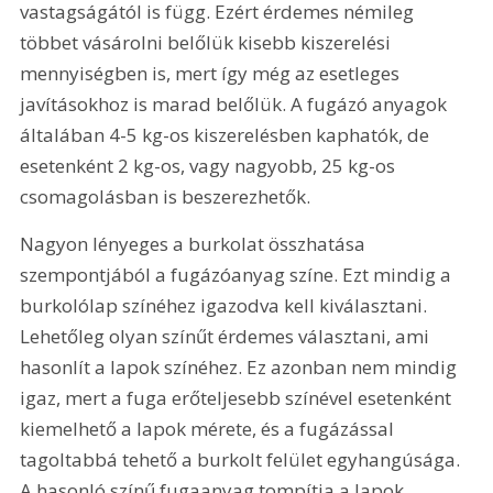
vastagságától is függ. Ezért érdemes némileg 
többet vásárolni belőlük kisebb kiszerelési 
mennyiségben is, mert így még az esetleges 
javításokhoz is marad belőlük. A fugázó anyagok 
általában 4-5 kg-os kiszerelésben kaphatók, de 
esetenként 2 kg-os, vagy nagyobb, 25 kg-os 
csomagolásban is beszerezhetők. 
Nagyon lényeges a burkolat összhatása 
szempontjából a fugázóanyag színe. Ezt mindig a 
burkolólap színéhez igazodva kell kiválasztani. 
Lehetőleg olyan színűt érdemes választani, ami 
hasonlít a lapok színéhez. Ez azonban nem mindig 
igaz, mert a fuga erőteljesebb színével esetenként 
kiemelhető a lapok mérete, és a fugázással 
tagoltabbá tehető a burkolt felület egyhangúsága. 
A hasonló színű fugaanyag tompítja a lapok 