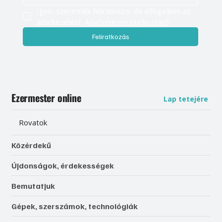
Igen, szeretnék feliratkozni, és elfogadom az 
adatkezelést. 
Adatvédelmi tájékoztató
Feliratkozás
Ezermester online
Lap tetejére
Rovatok
Közérdekű
Újdonságok, érdekességek
Bemutatjuk
Gépek, szerszámok, technológiák