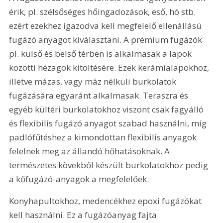
érik, pl. szélsőséges hőingadozások, eső, hó stb. 
ezért ezekhez igazodva kell megfelelő ellenállású 
fugázó anyagot kiválasztani. A prémium fugázók 
pl. külső és belső térben is alkalmasak a lapok 
közötti hézagok kitöltésére. Ezek kerámialapokhoz, 
illetve mázas, vagy máz nélküli burkolatok 
fugázására egyaránt alkalmasak. Teraszra és 
egyéb kültéri burkolatokhoz viszont csak fagyálló 
és flexibilis fugázó anyagot szabad használni, míg 
padlófűtéshez a kimondottan flexibilis anyagok 
felelnek meg az állandó hőhatásoknak. A 
természetes kövekből készült burkolatokhoz pedig 
a kőfugázó-anyagok a megfelelőek.
Konyhapultokhoz, medencékhez epoxi fugázókat 
kell használni. Ez a fugázóanyag fajta 