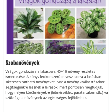
Szobanövények
Virágok gondozása a lakásban, 40+10 növény részletes
ismertetése! A könyv lexikonszerűen veszi sorra a lakásban
s
sikeresen tart­ha­tó növényeket. Már a növény kiválasztásakor
h
segítségünkre lesznek a leírások, mert pontosan megtudjuk,
k
hogy milyen körülményekre (hőmérséklet, páratartalom stb.) van
szüksége a növénynek az egészséges fejlődéshez.
t