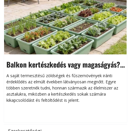
Balkon kertészkedés vagy magaságyás?
Helytakarékos kertészkedés
A saját termesztésű zöldségek és fűszernövények iránti
érdeklődés az elmúlt években látványosan megnőtt. Egyre
többen szeretnék tudni, honnan származik az élelmiszer az
l
asztalukra, miközben a kertészkedés sokak számára
kikapcsolódást és feltöltődést is jelent.
é
d
Szerkesztőségi