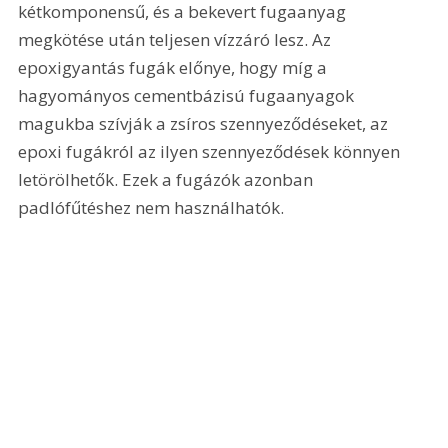
kétkomponensű, és a bekevert fugaanyag 
megkötése után teljesen vízzáró lesz. Az 
epoxigyantás fugák előnye, hogy míg a 
hagyományos cementbázisú fugaanyagok 
magukba szívják a zsíros szennyeződéseket, az 
epoxi fugákról az ilyen szennyeződések könnyen 
letörölhetők. Ezek a fugázók azonban 
padlófűtéshez nem használhatók.