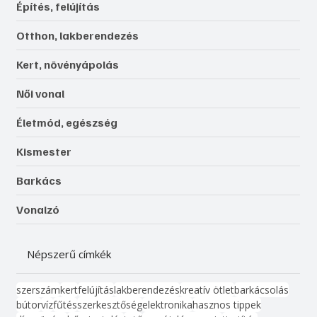
Építés, felújítás
Otthon, lakberendezés
Kert, növényápolás
Női vonal
Életmód, egészség
Kismester
Barkács
Vonalzó
Népszerű címkék
szerszám
kert
felújítás
lakberendezés
kreatív ötlet
barkácsolás
bútor
víz
fűtés
szerkesztőség
elektronika
hasznos tippek