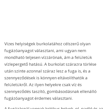
Vizes helyiségek burkolatához célszerű olyan 
fugázóanyagot választani, ami ugyan nem 
mondható teljesen vízzárónak, ám a felületük 
vízlepergető hatású. A burkolat szárazra törlése 
után szinte azonnal száraz lesz a fuga is, és a 
szennyeződések is könnyen eltávolíthatók a 
felületükről. Az ilyen helyekre csak víz és 
szennyeződés taszító, gombásodásnak ellenálló 
fugázóanyagot érdemes választani.
A fugázásnál vannak kritikus helyek, pl. padló és az 