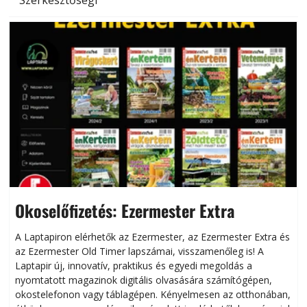
Okoselőfizetés: Ezermester Extra
A Laptapiron elérhetők az Ezermester, az Ezermester Extra és
az Ezermester Old Timer lapszámai, visszamenőleg is! A
Laptapir új, innovatív, praktikus és egyedi megoldás a
L
nyomtatott magazinok digitális olvasására számítógépen,
okostelefonon vagy táblagépen. Kényelmesen az otthonában,