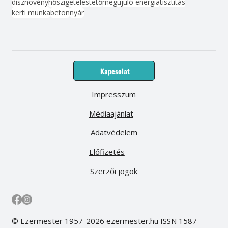
dísznövény
hőszigetelés
tető
megújuló energia
tisztítás
kerti munka
beton
nyár
Kapcsolat
Impresszum
Médiaajánlat
Adatvédelem
Előfizetés
Szerzői jogok
© Ezermester 1957-2026 ezermester.hu ISSN 1587-