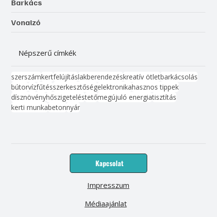
Barkács
Vonalzó
Népszerű címkék
szerszám
kert
felújítás
lakberendezés
kreatív ötlet
barkácsolás
bútor
víz
fűtés
szerkesztőség
elektronika
hasznos tippek
dísznövény
hőszigetelés
tető
megújuló energia
tisztítás
kerti munka
beton
nyár
Kapcsolat
Impresszum
Médiaajánlat