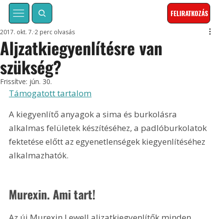
FELIRATKOZÁS
2017. okt. 7.
2 perc olvasás
Aljzatkiegyenlítésre van
szükség?
Frissítve:
jún. 30.
Támogatott tartalom
A kiegyenlítő anyagok a sima és burkolásra 
alkalmas felületek készítéséhez, a padlóburkolatok 
fektetése előtt az egyenetlenségek kiegyenlítéséhez 
alkalmazhatók.
Murexin. Ami tart! 
Az új Murexin Lewell aljzatkiegyenlítők minden 