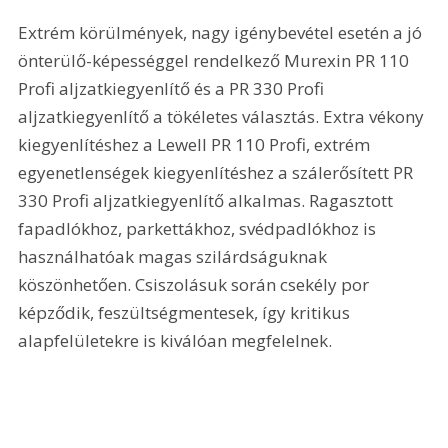
Extrém körülmények, nagy igénybevétel esetén a jó 
önterülő-képességgel rendelkező Murexin PR 110 
Profi aljzatkiegyenlítő és a PR 330 Profi 
aljzatkiegyenlítő a tökéletes választás. Extra vékony 
kiegyenlítéshez a Lewell PR 110 Profi, extrém 
egyenetlenségek kiegyenlítéshez a szálerősített PR 
330 Profi aljzatkiegyenlítő alkalmas. Ragasztott 
fapadlókhoz, parkettákhoz, svédpadlókhoz is 
használhatóak magas szilárdságuknak 
köszönhetően. Csiszolásuk során csekély por 
képződik, feszültségmentesek, így kritikus 
alapfelületekre is kiválóan megfelelnek. 