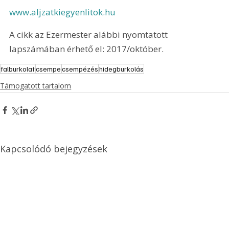
www.aljzatkiegyenlitok.hu
A cikk az Ezermester alábbi nyomtatott 
lapszámában érhető el: 2017/október.
falburkolat
csempe
csempézés
hidegburkolás
Támogatott tartalom
Kapcsolódó bejegyzések