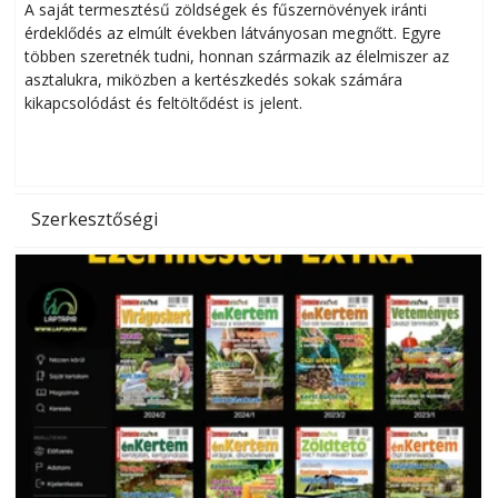
Helytakarékos kertészkedés
A saját termesztésű zöldségek és fűszernövények iránti
érdeklődés az elmúlt években látványosan megnőtt. Egyre
többen szeretnék tudni, honnan származik az élelmiszer az
l
asztalukra, miközben a kertészkedés sokak számára
kikapcsolódást és feltöltődést is jelent.
é
d
Szerkesztőségi