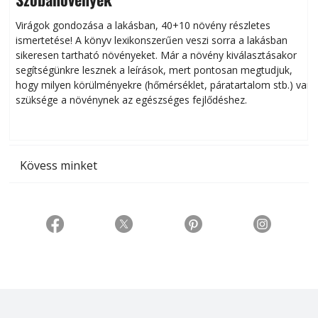
Virágok gondozása a lakásban, 40+10 növény részletes
ismertetése! A könyv lexikonszerűen veszi sorra a lakásban
s
sikeresen tart­ha­tó növényeket. Már a növény kiválasztásakor
h
segítségünkre lesznek a leírások, mert pontosan megtudjuk,
k
hogy milyen körülményekre (hőmérséklet, páratartalom stb.) van
szüksége a növénynek az egészséges fejlődéshez.
t
Kövess minket