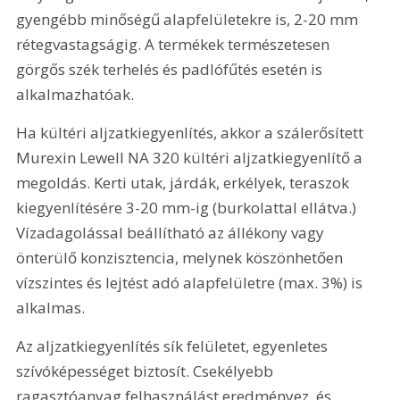
gyengébb minőségű alapfelületekre is, 2-20 mm 
rétegvastagságig. A termékek természetesen 
görgős szék terhelés és padlófűtés esetén is 
alkalmazhatóak.
Ha kültéri aljzatkiegyenlítés, akkor a szálerősített 
Murexin Lewell NA 320 kültéri aljzatkiegyenlítő a 
megoldás. Kerti utak, járdák, erkélyek, teraszok 
kiegyenlítésére 3-20 mm-ig (burkolattal ellátva.) 
Vízadagolással beállítható az állékony vagy 
önterülő konzisztencia, melynek köszönhetően 
vízszintes és lejtést adó alapfelületre (max. 3%) is 
alkalmas.
Az aljzatkiegyenlítés sík felületet, egyenletes 
szívóképességet biztosít. Csekélyebb 
ragasztóanyag felhasználást eredményez, és 