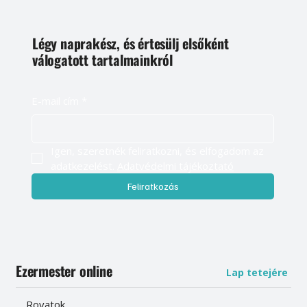
Légy naprakész, és értesülj elsőként
válogatott tartalmainkról
E-mail cím
*
Igen, szeretnék feliratkozni, és elfogadom az 
adatkezelést. 
Adatvédelmi tájékoztató
Feliratkozás
Ezermester online
Lap tetejére
Rovatok