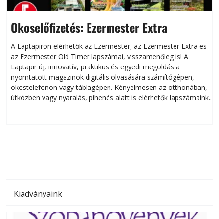
Okoselőfizetés: Ezermester Extra
A Laptapiron elérhetők az Ezermester, az Ezermester Extra és
az Ezermester Old Timer lapszámai, visszamenőleg is! A
Laptapir új, innovatív, praktikus és egyedi megoldás a
L
nyomtatott magazinok digitális olvasására számítógépen,
okostelefonon vagy táblagépen. Kényelmesen az otthonában,
útközben vagy nyaralás, pihenés alatt is elérhetők lapszámaink.
ú
Bárhol, bármikor, akár külföldön élve vagy dolgozva is
B
olvashatók az Ezermester lapszámai. A Laptapir kényelmes
megoldás, mert: – t
Kiadványaink