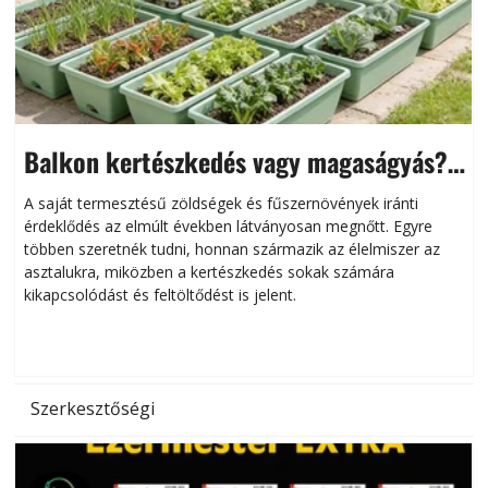
Balkon kertészkedés vagy magaságyás?
Helytakarékos kertészkedés
A saját termesztésű zöldségek és fűszernövények iránti
érdeklődés az elmúlt években látványosan megnőtt. Egyre
többen szeretnék tudni, honnan származik az élelmiszer az
l
asztalukra, miközben a kertészkedés sokak számára
kikapcsolódást és feltöltődést is jelent.
é
d
Szerkesztőségi