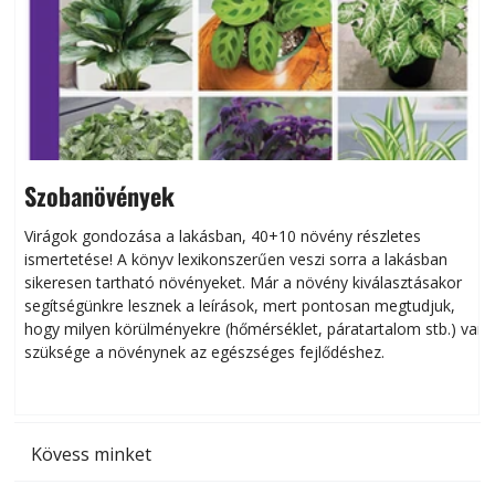
Szobanövények
Virágok gondozása a lakásban, 40+10 növény részletes
ismertetése! A könyv lexikonszerűen veszi sorra a lakásban
s
sikeresen tart­ha­tó növényeket. Már a növény kiválasztásakor
h
segítségünkre lesznek a leírások, mert pontosan megtudjuk,
k
hogy milyen körülményekre (hőmérséklet, páratartalom stb.) van
szüksége a növénynek az egészséges fejlődéshez.
t
Kövess minket