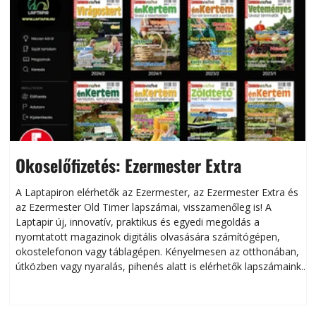
Okoselőfizetés: Ezermester Extra
A Laptapiron elérhetők az Ezermester, az Ezermester Extra és
az Ezermester Old Timer lapszámai, visszamenőleg is! A
Laptapir új, innovatív, praktikus és egyedi megoldás a
L
nyomtatott magazinok digitális olvasására számítógépen,
okostelefonon vagy táblagépen. Kényelmesen az otthonában,
útközben vagy nyaralás, pihenés alatt is elérhetők lapszámaink.
ú
Bárhol, bármikor, akár külföldön élve vagy dolgozva is
B
olvashatók az Ezermester lapszámai. A Laptapir kényelmes
megoldás, mert: – t