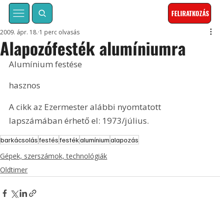
FELIRATKOZÁS
2009. ápr. 18.
1 perc olvasás
Alapozófesték alumíniumra
Alumínium festése
hasznos
A cikk az Ezermester alábbi nyomtatott 
lapszámában érhető el: 1973/július.
barkácsolás
festés
festék
alumínium
alapozás
Gépek, szerszámok, technológiák
Oldtimer