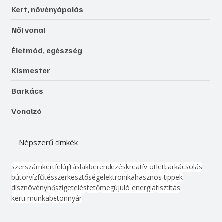
Kert, növényápolás
Női vonal
Életmód, egészség
Kismester
Barkács
Vonalzó
Népszerű címkék
szerszám
kert
felújítás
lakberendezés
kreatív ötlet
barkácsolás
bútor
víz
fűtés
szerkesztőség
elektronika
hasznos tippek
dísznövény
hőszigetelés
tető
megújuló energia
tisztítás
kerti munka
beton
nyár