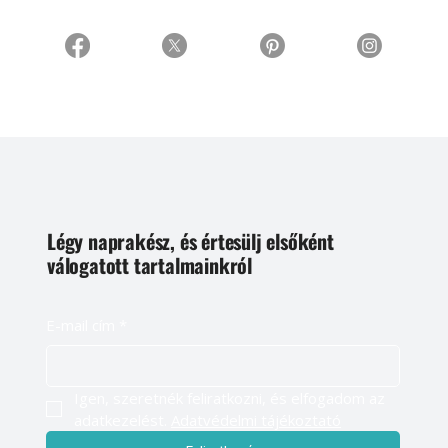
Légy naprakész, és értesülj elsőként
válogatott tartalmainkról
E-mail cím
*
Igen, szeretnék feliratkozni, és elfogadom az 
adatkezelést. 
Adatvédelmi tájékoztató