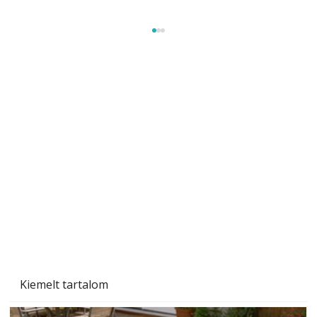
A varrógép és a varrás
Kiemelt tartalom