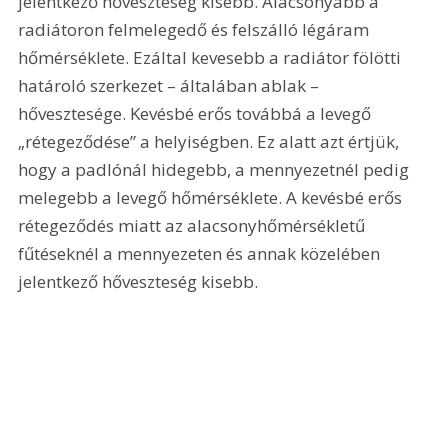
jelentkező hőveszteség kisebb. Alacsonyabb a 
radiátoron felmelegedő és felszálló légáram 
hőmérséklete. Ezáltal kevesebb a radiátor fölötti 
határoló szerkezet – általában ablak – 
hővesztesége. Kevésbé erős továbbá a levegő 
„rétegeződése” a helyiségben. Ez alatt azt értjük, 
hogy a padlónál hidegebb, a mennyezetnél pedig 
melegebb a levegő hőmérséklete. A kevésbé erős 
rétegeződés miatt az alacsonyhőmérsékletű 
fűtéseknél a mennyezeten és annak közelében 
jelentkező hőveszteség kisebb.