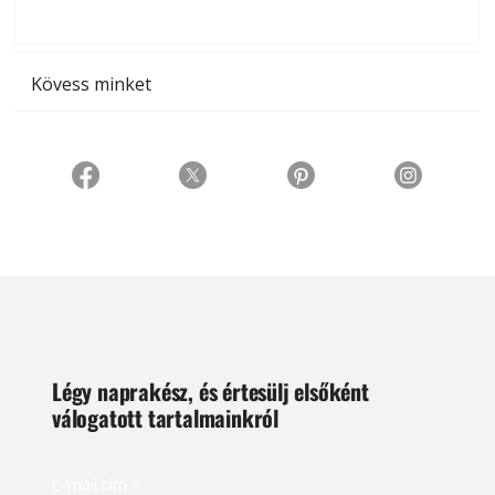
t
Kövess minket
Légy naprakész, és értesülj elsőként
válogatott tartalmainkról
E-mail cím
*