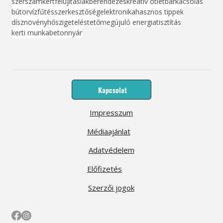
szerszám
kert
felújítás
lakberendezés
kreatív ötlet
barkácsolás
bútor
víz
fűtés
szerkesztőség
elektronika
hasznos tippek
dísznövény
hőszigetelés
tető
megújuló energia
tisztítás
kerti munka
beton
nyár
Kapcsolat
Impresszum
Médiaajánlat
Adatvédelem
Előfizetés
Szerzői jogok