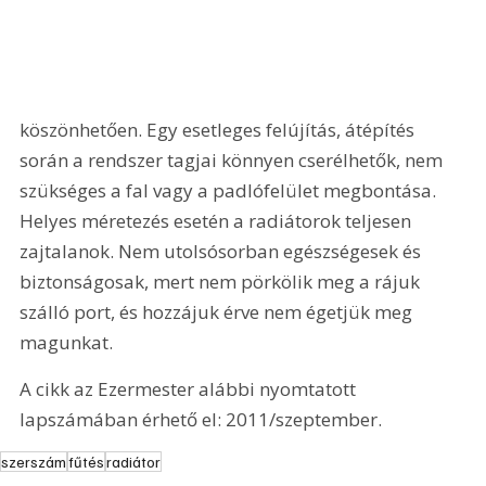
köszönhetően. Egy esetleges felújítás, átépítés 
során a rendszer tagjai könnyen cserélhetők, nem 
szükséges a fal vagy a padlófelület megbontása. 
Helyes méretezés esetén a radiátorok teljesen 
zajtalanok. Nem utolsósorban egészségesek és 
biztonságosak, mert nem pörkölik meg a rájuk 
szálló port, és hozzájuk érve nem égetjük meg 
magunkat.
A cikk az Ezermester alábbi nyomtatott 
lapszámában érhető el: 2011/szeptember.
szerszám
fűtés
radiátor