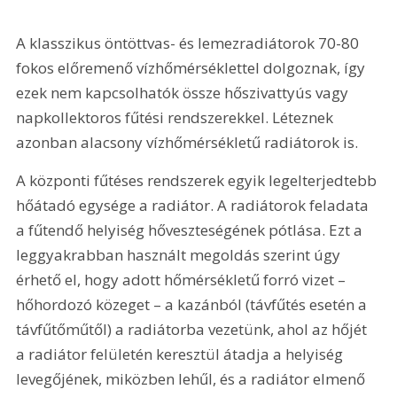
A klasszikus öntöttvas- és lemezradiátorok 70-80 
fokos előremenő vízhőmérséklettel dolgoznak, így 
ezek nem kapcsolhatók össze hőszivattyús vagy 
napkollektoros fűtési rendszerekkel. Léteznek 
azonban alacsony vízhőmérsékletű radiátorok is.
A központi fűtéses rendszerek egyik legelterjedtebb 
hőátadó egysége a radiátor. A radiátorok feladata 
a fűtendő helyiség hőveszteségének pótlása. Ezt a 
leggyakrabban használt megoldás szerint úgy 
érhető el, hogy adott hőmérsékletű forró vizet – 
hőhordozó közeget – a kazánból (távfűtés esetén a 
távfűtőműtől) a radiátorba vezetünk, ahol az hőjét 
a radiátor felületén keresztül átadja a helyiség 
levegőjének, miközben lehűl, és a radiátor elmenő 