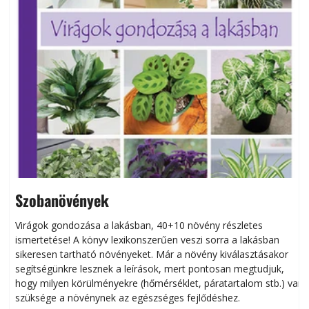
Szobanövények
Virágok gondozása a lakásban, 40+10 növény részletes
ismertetése! A könyv lexikonszerűen veszi sorra a lakásban
s
sikeresen tart­ha­tó növényeket. Már a növény kiválasztásakor
h
segítségünkre lesznek a leírások, mert pontosan megtudjuk,
k
hogy milyen körülményekre (hőmérséklet, páratartalom stb.) van
szüksége a növénynek az egészséges fejlődéshez.