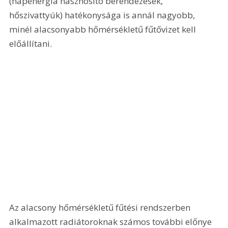
(napenergia hasznosító berendezések, 
hőszivattyúk) hatékonysága is annál nagyobb, 
minél alacsonyabb hőmérsékletű fűtővizet kell 
előállítani.
Az alacsony hőmérsékletű fűtési rendszerben 
alkalmazott radiátoroknak számos további előnye 