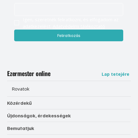
Igen, szeretnék feliratkozni, és elfogadom az 
adatkezelést. 
Adatvédelmi tájékoztató
Feliratkozás
Ezermester online
Lap tetejére
Rovatok
Közérdekű
Újdonságok, érdekességek
Bemutatjuk