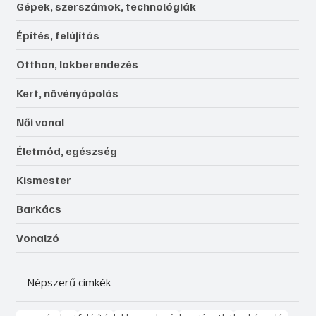
Gépek, szerszámok, technológiák
Építés, felújítás
Otthon, lakberendezés
Kert, növényápolás
Női vonal
Életmód, egészség
Kismester
Barkács
Vonalzó
Népszerű címkék