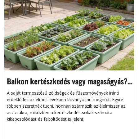
Balkon kertészkedés vagy magaságyás?
Helytakarékos kertészkedés
A saját termesztésű zöldségek és fűszernövények iránti
érdeklődés az elmúlt években látványosan megnőtt. Egyre
többen szeretnék tudni, honnan származik az élelmiszer az
l
asztalukra, miközben a kertészkedés sokak számára
kikapcsolódást és feltöltődést is jelent.
é
d