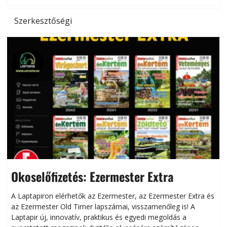
Szerkesztőségi
Okoselőfizetés: Ezermester Extra
A Laptapiron elérhetők az Ezermester, az Ezermester Extra és
az Ezermester Old Timer lapszámai, visszamenőleg is! A
Laptapir új, innovatív, praktikus és egyedi megoldás a
L