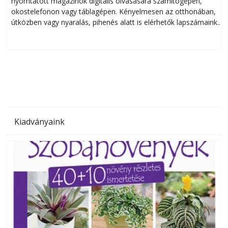
nyomtatott magazinok digitális olvasására számítógépen,
okostelefonon vagy táblagépen. Kényelmesen az otthonában,
útközben vagy nyaralás, pihenés alatt is elérhetők lapszámaink.
ú
Bárhol, bármikor, akár külföldön élve vagy dolgozva is
B
olvashatók az Ezermester lapszámai. A Laptapir kényelmes
megoldás, mert: – t
Kiadványaink