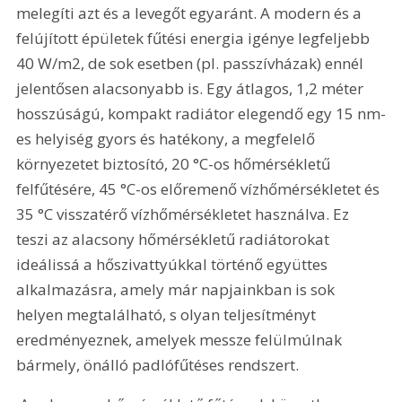
melegíti azt és a levegőt egyaránt. A modern és a 
felújított épületek fűtési energia igénye legfeljebb 
40 W/m2, de sok esetben (pl. passzívházak) ennél 
jelentősen alacsonyabb is. Egy átlagos, 1,2 méter 
hosszúságú, kompakt radiátor elegendő egy 15 nm-
es helyiség gyors és hatékony, a megfelelő 
környezetet biztosító, 20 °C-os hőmérsékletű 
felfűtésére, 45 °C-os előremenő vízhőmérsékletet és 
35 °C visszatérő vízhőmérsékletet használva. Ez 
teszi az alacsony hőmérsékletű radiátorokat 
ideálissá a hőszivattyúkkal történő együttes 
alkalmazásra, amely már napjainkban is sok 
helyen megtalálható, s olyan teljesítményt 
eredményeznek, amelyek messze felülmúlnak 
bármely, önálló padlófűtéses rendszert.