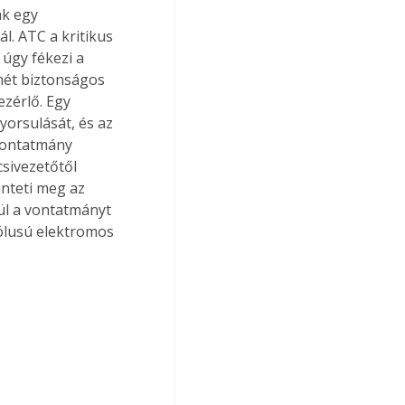
k egy 
. ATC a kritikus 
úgy fékezi a 
mét biztonságos 
ezérlő. Egy 
orsulását, és az 
 vontatmány 
csivezetőtől 
nteti meg az 
ül a vontatmányt 
pólusú elektromos 