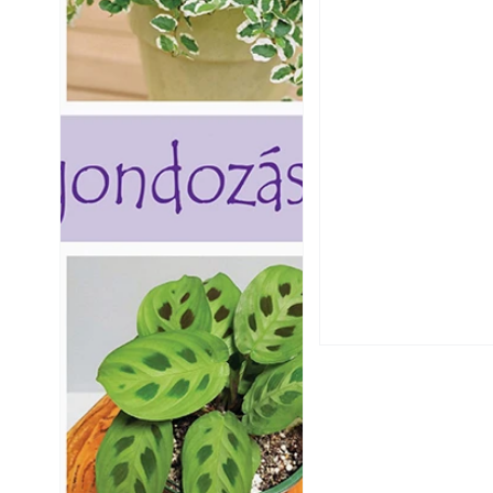
Csatornaszag a h
megoldások