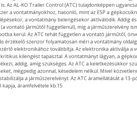
is. Az AL-KO Trailer Control (ATC) tulajdonképpen ugyancsa
zer a vontatmányokhoz, hasonló, mint az ESP a gépkocsiknál
lépésekor, a vontatmány belengésekor aktiválódik. Addig és 
(a vontató járműtől függetlenül), míg a járműszerelvény is
apotba kerül. Az ATC tehát független a vontató járműtől, önv
ás érzékelő szenzor folyamatosan méri a vontatmány oldalgy
ezérlő elektronikához továbbítja. Az elektronika aktiválja a
 kritikus kilengést tapasztal. A vontatmányt lágyan, a gépko
fékezi, addig, amíg szükséges. Az ATC a keletkezésükkor szü
seket, mégpedig azonnal, késedelem nélkül. Mivel közvetlen
 stabilizálja a járműszerelvényt. Az ATC áramellátását a 13-
l kapja, áramfelvétele kb.15 