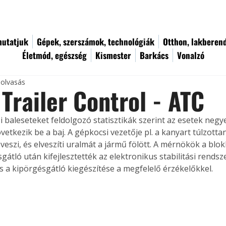
utatjuk
Gépek, szerszámok, technológiák
Otthon, lakberen
Életmód, egészség
Kismester
Barkács
Vonalzó
 olvasás
Trailer Control - ATC
i baleseteket feldolgozó statisztikák szerint az esetek negy
vetkezik be a baj. A gépkocsi vezetője pl. a kanyart túlzotta
eszi, és elveszíti uralmát a jármű fölött. A mérnökök a blok
gátló után kifejlesztették az elektronikus stabilitási rendsze
s a kipörgésgátló kiegészítése a megfelelő érzékelőkkel.