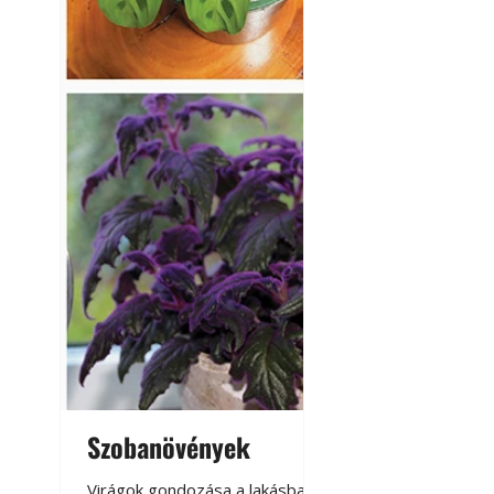
Kültéri hűtés: ho
a teraszt és a ker
Szobanövények
Virágoskert: k
teraszon, laká
Virágok gondozása a lakásban,