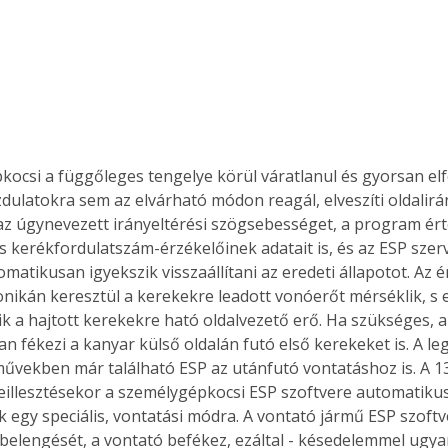
kocsi a függőleges tengelye körül váratlanul és gyorsan elfo
latokra sem az elvárható módon reagál, elveszíti oldalirány
az úgynevezett irányeltérési szögsebességet, a program ért
 kerékfordulatszám-érzékelőinek adatait is, és az ESP szer
matikusan igyekszik visszaállítani az eredeti állapotot. Az é
nikán keresztül a kerekekre leadott vonóerőt mérséklik, s 
 a hajtott kerekekre ható oldalvezető erő. Ha szükséges, a
n fékezi a kanyar külső oldalán futó első kerekeket is. A le
űvekben már található ESP az utánfutó vontatáshoz is. A 1
eillesztésekor a személygépkocsi ESP szoftvere automatiku
 egy speciális, vontatási módra. A vontató jármű ESP szoftve
elengését, a vontató befékez, ezáltal - késedelemmel ugyan 