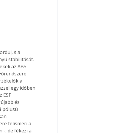
rdul, s a 
ú stabilitását. 
ékeli az ABS 
vórendszere 
rzékelők a 
ezzel egy időben 
z ESP 
gújabb és 
3 pólusú 
san 
re felismeri a 
-, de fékezi a 