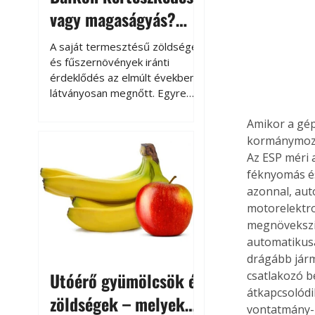
vagy magaságyás?
Helytakarékos
A saját termesztésű zöldségek
kertészkedés
és fűszernövények iránti
érdeklődés az elmúlt években
látványosan megnőtt. Egyre
többen szeretnék tudni, honnan
Amikor a gép
származik az élelmiszer az
asztalukra, miközben a
kormánymozdu
kertészkedés sokak számára
Az ESP méri 
kikapcsolódást és feltöltődést
féknyomás és
is jelent.
azonnal, auto
motorelektro
megnövekszik
automatikusa
drágább járm
Utóérő gyümölcsök és
csatlakozó b
átkapcsolódik
zöldségek – melyek
vontatmány-b