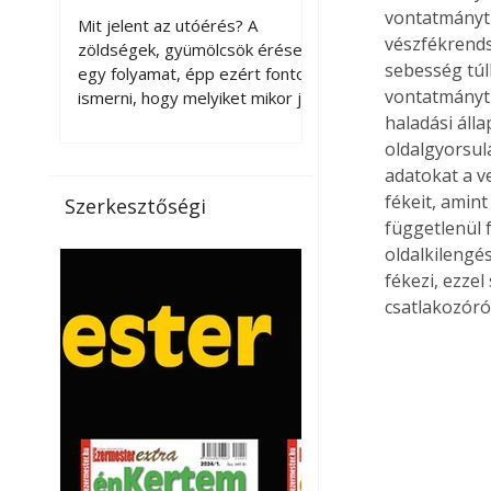
érnek tovább leszedés
vontatmányt 
Mit jelent az utóérés? A
vészfékrends
után?
zöldségek, gyümölcsök érése
sebesség túl
egy folyamat, épp ezért fontos
vontatmányt 
ismerni, hogy melyiket mikor jó
leszedni. Meg kell különböztetni
haladási áll
a gazdasági és a biológiai
oldalgyorsul
érettséget. Például a
adatokat a v
paradicsomot sokszor
fékeit, amint
Szerkesztőségi
gazdasági érettségben, azaz
függetlenül 
félig éretten szedik le, ezután
oldalkilengé
utaztatják hosszan, és még
fékezi, ezzel
pulton tartható kell legyen.
csatlakozóró
Utóérik eközben, de nem lesz
olyan ízű, mint amit a saját
kertünkben, biológiai
érettségben szedünk le. Teljes
érettségben szedve nem
tárolható h