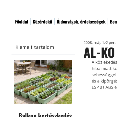
Főoldal
Közérdekű
Újdonságok, érdekességek
Bem
2008. máj. 1.
2 perc
AL-KO 
Kiemelt tartalom
A közlekedés
hiba miatt kö
sebességgel v
és a kipörgés
ESP az ABS é
Balkon kertészkedés