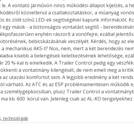
t le. A vontató járművön nincs működési állapot kijelzés, a h
ködésről közvetlenül a csatlakoztatáskor, a műanyag vonós
rös és zöld színű LED-ek segítségével kapunk információt. K
 egy másik - a biztonságos vontatást segítő - berendezésérő
Együtt jobban megéri!
fékpofaszerűen enyhén rászorít a vonófejre, ezáltal jelentős
Bővebb információ itt!
itörésének, bebicskázásának veszélyét. Kérdés, hogy az el
k az
Együtt jobban megéri! A
mester
könyvek tetszőleges
-e a mechanikus AKS-t? Nos, nem, mert a két berendezés nem
er Old
párosítással kedvezményes
aladva kisebb a belengések keletkezésének lehetősége, ezálta
áron, 0 Ft postaköltséggel
r 20 %-kal is emelkedik. A Trailer Control pedig egy vészfé
ptapir új,
megrendelhetők!
sökkenti a vontatmány kilengését, de nem emeli meg a kriti
és egyedi
ja az utazási komfortot sem. A legjobb eredmény a két rends
tt
ól várható. Az ATC és az ESP problémamentesen működik eg
lvasására
a személygépkocsiban, plusz Trailer Control a vontatmányb
elefonon
ma kb. 600  körül van. Jelenleg csak az AL-KO tengelyekhez 
nyelmesen
ben vagy
t is
, technológiák
. Bárhol,
ön élve
ashatók az