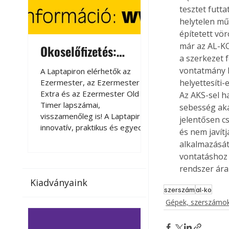
tesztet futta
helytelen mű
építetett vö
már az AL-KO
Okoselőfizetés:
Okoselőfizetés
a szerkezet 
Ezermester Extra
vontatmány k
A Laptapiron elérhetők az
A Laptapiron elérhető
Ezermester, az Ezermester
Ezermester, az Ezer
helyettesíti
Extra és az Ezermester Old
Extra és az Ezermest
Az AKS-sel h
Timer lapszámai,
Timer lapszámai,
sebesség aká
visszamenőleg is! A Laptapir új,
visszamenőleg is! A La
jelentősen c
innovatív, praktikus és egyedi
innovatív, praktikus 
és nem javít
megoldás a nyomtatott
megoldás a nyomtato
alkalmazását
magazinok digitális olvasására
magazinok digitális o
vontatáshoz 
számítógépen, okostelefonon
számítógépen, okost
rendszer ára 
vagy táblagépen. Kényelmesen
vagy táblagépen. Ké
Kiadványaink
az otthonában, útközben vagy
az otthonában, útköz
szerszám
al-ko
nyaralás, pihenés alatt is
nyaralás, pihenés alat
Gépek, szerszámok
elérhetők lapszámaink. Bárhol,
elérhetők lapszámaink
bármikor, akár külföldön élve
bármikor, akár külföld
vagy dolgozva is olvashatók az
vagy dolgozva is olv