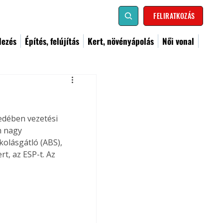
FELIRATKOZÁS
dezés
Építés, felújítás
Kert, növényápolás
Női vonal
edében vezetési 
n nagy 
kolásgátló (ABS), 
rt, az ESP-t. Az 