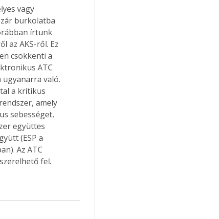
elyes vagy 
zár burkolatba 
orábban írtunk 
l az AKS-ről. Ez 
en csökkenti a 
ektronikus ATC 
 ugyanarra való. 
l a kritikus 
krendszer, amely 
kus sebességet, 
zer együttes 
yütt (ESP a 
an). Az ATC 
szerelhető fel.