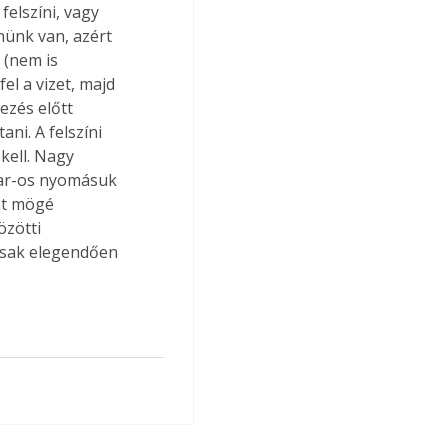
felszíni, vagy 
nünk van, azért 
 (nem is 
el a vizet, majd 
ezés előtt 
ani. A felszíni 
kell. Nagy 
bar-os nyomásuk 
át mögé 
zötti 
 csak elegendően 