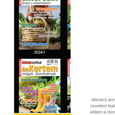
 célszerű annak legmélyebb pontjára egy, a szivattyút befogadni képes mélyedést, ún. 
zsombot kiala
ebben a zsom