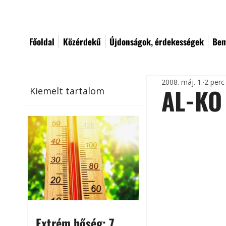
Főoldal
Közérdekű
Újdonságok, érdekességek
Bem
2008. máj. 1.
2 perc
AL-KO 
Kiemelt tartalom
Extrém hőség: 7