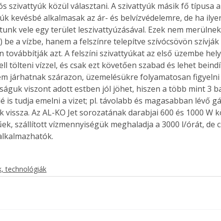
s szivattyúk közül választani. A szivattyúk másik fő típusa a 
yúk kevésbé alkalmasak az ár- és belvízvédelemre, de ha ilye
unk vele egy terület leszivattyúzásával. Ezek nem merülnek
be a vízbe, hanem a felszínre telepítve szívócsövön szívják f
Együtt jobban megéri!
továbbítják azt. A felszíni szivattyúkat az első üzembe hely
Bővebb információ itt!
kell tölteni vízzel, és csak ezt követően szabad és lehet beindít
k az
Együtt jobban megéri! A
em járhatnak szárazon, üzemelésükre folyamatosan figyelni 
mester
könyvek tetszőleges
guk viszont adott estben jól jöhet, hiszen a több mint 3 
er Old
párosítással kedvezményes
lé is tudja emelni a vizet; pl. távolabb és magasabban lévő g
áron, 0 Ft postaköltséggel
ptapir új,
megrendelhetők!
 vissza. Az AL-KO Jet sorozatának darabjai 600 és 1000 W kö
és egyedi
űek, szállított vízmennyiségük meghaladja a 3000 l/órát, de
tt
 alkalmazhatók.
lvasására
elefonon
nyelmesen
, technológiák
ben vagy
t is
. Bárhol,
ön élve
ashatók az