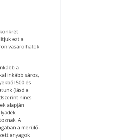
 konkrét 
tjük ezt a 
ron vásárolhatók 
inkább a 
kal inkább sáros, 
yekből 500 és 
tunk (lásd a 
szerint nincs 
ek alapján 
olyadék 
toznak. A 
magában a merülő-
ezett anyagok 