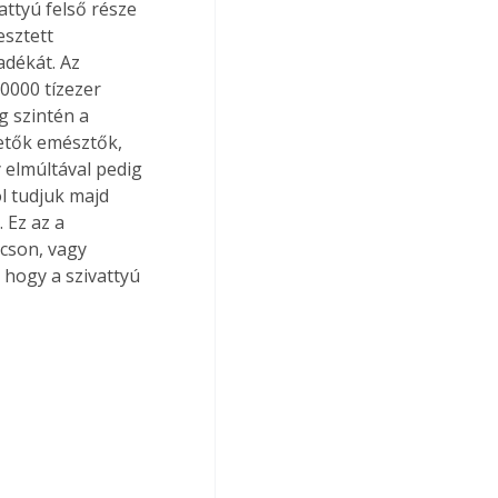
attyú felső része 
esztett 
adékát. Az 
000 tízezer 
g szintén a 
hetők emésztők, 
 elmúltával pedig 
l tudjuk majd 
 Ez az a 
ácson, vagy 
 hogy a szivattyú 