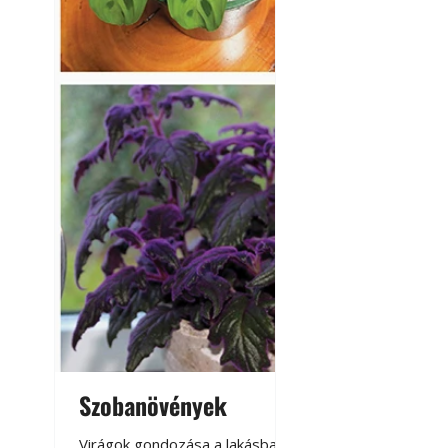
Kültéri hűtés: ho
a teraszt és a ker
Szobanövények
Virágoskert: k
teraszon, laká
Virágok gondozása a lakásban,