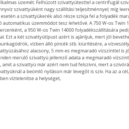
alkalmas üzemét. Felhúzott szivattyútesttel a centrifugál sziv
nyvíz szivattyúként nagy szállítási teljesítménnyel; míg leer
 esetén a szivattyúkerék alsó része szívja fel a folyadék mar
 automatikus üzemmódot tesz lehetővé. A 750 W-os Twin 10
t percenként, a 950 W-os Twin 14000 folyadékszállítására pedi
l. Ezt a két szivattyútípust azért is ajánljuk, mert jól bevet
unkagödrök, vízben álló pincék stb. kiürítésére, a vízveszély
ivattyúzásához alacsony, 5 mm-es megmaradó vízszinttel is jó
inden merülő szivattyú jellemző adata a megmaradó vízszint.
 amit a szivattyú már azért nem tud felszívni, mert a szívór
attyúknál a beömlő nyíláson már levegőt is szív. Ha az a cél,
ben víztelenítse a helységet,