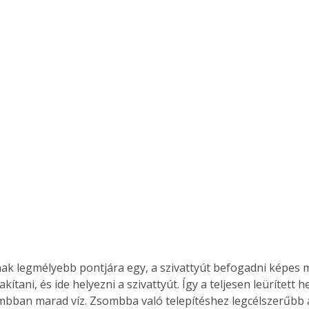
kítani, és ide helyezni a szivattyút. Így a teljesen leürített 
bban marad víz. Zsombba való telepítéshez legcélszerűbb a