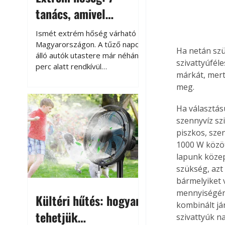
tanács, amivel
megóvhatjuk
Ismét extrém hőség várható
autónkat a nyári
Magyarországon. A tűző napon
Ha netán szü
álló autók utastere már néhány
károktól
szivattyúféle
perc alatt rendkívül
márkát, mert
felmelegszik, és rövid időn belül
meg.
akár a 60-70 °C-ot is
megközelítheti. Ez nemcsak a
Ha választás
beszállást teszi kellemetlenné,
szennyvíz szi
hanem az autó állapotára és a
piszkos, sze
benne hagyott tárgyakra is
káros hatással lehet. Néhány
1000 W közöt
egyszerű óvintézkedéssel
lapunk közep
azonban jelentősen
szükség, azt
csökkenthetjük a hőség káros
bármelyiket v
hatásait.
mennyiségére
Kültéri hűtés: hogyan
kombinált já
tehetjük
szivattyúk n