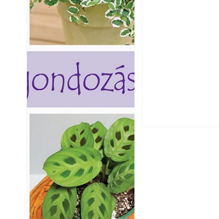
Csatornaszag a h
megoldások