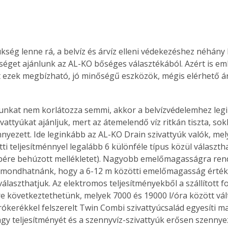
kség lenne rá, a belvíz és árvíz elleni védekezéshez néhány
séget ajánlunk az AL-KO bőséges választékából. Azért is emlí
 ezek megbízható, jó minőségű eszközök, mégis elérhető á
unkat nem korlátozza semmi, akkor a belvízvédelemhez leg
vattyúkat ajánljuk, mert az átemelendő víz ritkán tiszta, sok
nnyezett. Ide leginkább az AL-KO Drain szivattyúk valók, mel
ti teljesítménnyel legalább 6 különféle típus közül választha
ére behúzott mellékletet). Nagyobb emelőmagasságra rend
 mondhatnánk, hogy a 6-12 m közötti emelőmagasság érték
álaszthatjuk. Az elektromos teljesítményekből a szállított f
 következtethetünk, melyek 7000 és 19000 l/óra között vál
rókerékkel felszerelt Twin Combi szivattyúcsalád egyesíti 
agy teljesítményét és a szennyvíz-szivattyúk erősen szenny