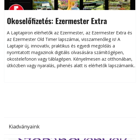
Okoselőfizetés: Ezermester Extra
A Laptapiron elérhetők az Ezermester, az Ezermester Extra és
az Ezermester Old Timer lapszámai, visszamenőleg is! A
Laptapir új, innovatív, praktikus és egyedi megoldás a
L
nyomtatott magazinok digitális olvasására számítógépen,
okostelefonon vagy táblagépen. Kényelmesen az otthonában,
útközben vagy nyaralás, pihenés alatt is elérhetők lapszámaink.
ú
Bárhol, bármikor, akár külföldön élve vagy dolgozva is
B
olvashatók az Ezermester lapszámai. A Laptapir kényelmes
megoldás, mert: – t
Kiadványaink