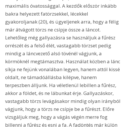
maximális óvatossággal. A kezdők először inkább 
bakra helyezett fatörzsekkel, lécekkel 
gyakoroljanak (20), és ügyeljenek arra, hogy a félig 
már átvágott törzs ne csípje össze a láncot. 
Lehetőleg még gallyazásra se használjuk a fűrész 
orrészét és a felső élét, vastagabb törzset pedig 
mindig a láncvezető alsó tövénél vágjunk, a 
körmöknél megtámasztva. Használat közben a lánc 
síkja ne fejünk vonalában legyen, hanem attól kissé 
oldalt, ne támadóállásba kilépve, hanem 
terpeszben álljunk. Ha véletlenül lebillen a fűrész, 
akkor a földet, és ne lábunkat érje. Gallyazáskor, 
vastagabb törzs levágásakor mindig olyan irányból 
vágjunk, hogy a törzs ne csípje be a fűrészt. Előre 
vizsgáljuk meg, hogy a vágás végén merre fog 
billenni a fűrész és esni a fa. A fadöntés már külön 