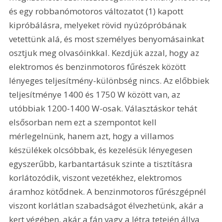
és egy robbanómotoros változatot (1) kapott 
kipróbálásra, melyeket rövid nyúzópróbának 
vetettünk alá, és most személyes benyomásainkat 
osztjuk meg olvasóinkkal. Kezdjük azzal, hogy az 
elektromos és benzinmotoros fűrészek között 
lényeges teljesítmény-különbség nincs. Az előbbiek 
teljesítménye 1400 és 1750 W között van, az 
utóbbiak 1200-1400 W-osak. Választáskor tehát 
elsősorban nem ezt a szempontot kell 
mérlegelnünk, hanem azt, hogy a villamos 
készülékek olcsóbbak, és kezelésük lényegesen 
egyszerűbb, karbantartásuk szinte a tisztításra 
korlátozódik, viszont vezetékhez, elektromos 
áramhoz kötődnek. A benzinmotoros fűrészgépnél 
viszont korlátlan szabadságot élvezhetünk, akár a 
kert végében, akár a fán vagy a létra tetején állva 