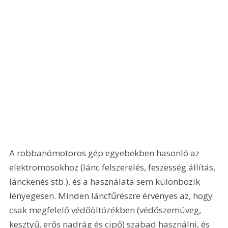
A robbanómotoros gép egyebekben hasonló az 
elektromosokhoz (lánc felszerelés, feszesség állítás, 
lánckenés stb.), és a használata sem különbözik 
lényegesen. Minden láncfűrészre érvényes az, hogy 
csak megfelelő védőöltözékben (védőszemüveg, 
kesztyű, erős nadrág és cipő) szabad használni, és 