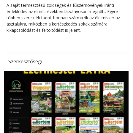
Helytakarékos kertészkedés
A saját termesztésű zöldségek és fűszernövények iránti
érdeklődés az elmúlt években látványosan megnőtt. Egyre
többen szeretnék tudni, honnan származik az élelmiszer az
l
asztalukra, miközben a kertészkedés sokak számára
kikapcsolódást és feltöltődést is jelent.
é
d
Szerkesztőségi