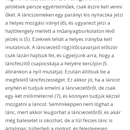
jelölések persze egyértelműek, csak észre kell venni 
őket. A láncszemeken egy parányi kis nyilacska jelzi 
a helyes mozgási irányt (6), és ugyanezt jelzi a 
hajtótengely mellett a műanyagburkolaton lévő 
jelzés is (5). Ezeknek tehát a helyes irányba kell 
mutatniuk. A láncvezető rögzítőcsavarjait először 
csak lazán hajtsuk fel, és ügyeljünk arra, hogy a 
láncfeszítő csapocskája a helyére kerüljön (5. 
ábránkon a nyíl mutatja). Ezután állítsuk be a 
megfelelő láncfeszességet. Ez akkor jó, ha a láncot 
enyhén el tudjuk emelni a láncvezetőről, de csak 
egy-két milliméterrel (7), és könnyen tudjuk kézzel 
mozgatni a láncot. Semmiképpen nem lóghat a 
lánc, mert akkor leugorhat a láncvezetőről, és akár 
még balesetet is okozhat, de a túl feszes lánc is 
ártalmas; túlterheli a motort, és feleslegesen 