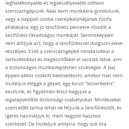
leghatékonyabb és legveszélyesebb otthoni 
szerszámgépünk. Akár kerti munkákra gondolunk, 
vagy a nappali szoba cserépkályhájának tűzifa 
ellátására; egy jó láncfűrész percekre rövidíti a 
kézifűrész fáradságos munkáját. Semmiképpen 
nem állítjuk azt, hogy a láncfűrésszel dolgozni eleve 
veszélyes. Ezek a szerszámgépek mindazokkal a 
tartozékokkal és kiegészítőkkel el vannak látva, ami 
a biztonságos munkavégzéshez szükséges. A baj 
éppen akkor szokott bekövetkezni, amikor már nem 
tiszteljük eléggé a gépet, egy kicsit "lezserkedni" 
kezdünk, és figyelmen kívül hagyjuk a 
legalapvetőbb biztonsági szabályokat. Mindezeket 
szem előtt tartva tehát ne féljünk a láncfűrésztől, és 
igenis használjuk ki, mert nagyon hasznos 
szerkezet. De tiszteljük annyira, hogy sok óra 