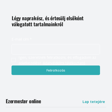
Légy naprakész, és értesülj elsőként
válogatott tartalmainkról
E-mail cím
*
Igen, szeretnék feliratkozni, és elfogadom az 
adatkezelést. 
Adatvédelmi tájékoztató
Feliratkozás
Ezermester online
Lap tetejére