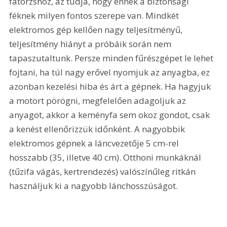
fatörzshöz, az tudja, hogy ennek a biztonsági 
féknek milyen fontos szerepe van. Mindkét 
elektromos gép kellően nagy teljesítményű, 
teljesítmény hiányt a próbáik során nem 
tapaszutaltunk. Persze minden fűrészgépet le lehet 
fojtani, ha túl nagy erővel nyomjuk az anyagba, ez 
azonban kezelési hiba és árt a gépnek. Ha hagyjuk 
a motort pörögni, megfelelően adagoljuk az 
anyagot, akkor a keményfa sem okoz gondot, csak 
a kenést ellenőrizzük időnként. A nagyobbik 
elektromos gépnek a láncvezetője 5 cm-rel 
hosszabb (35, illetve 40 cm). Otthoni munkáknál 
(tűzifa vágás, kertrendezés) valószínűleg ritkán 
használjuk ki a nagyobb lánchosszúságot. 