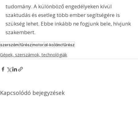
tudomány. A különböző engedélyeken kívül 
szaktudás és esetleg több ember segítségére is 
szükség lehet. Ebbe inkább ne fogjunk bele, hívjunk 
szakembert. 
szerszám
fűrész
motor
al-ko
láncfűrész
Gépek, szerszámok, technológiák
Kapcsolódó bejegyzések