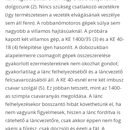
dolgozunk (2). Nincs szükség csatlakozó vezetékre 
(így természetesen a vezeték elvágásának veszélye 
sem áll fenn). A robbanómotoros gépek súlya sem 
nagyobb a villamos hajtásúaknál. A próbára 
kapott két villamos gép, a KE 1400/35 (3) és a KE 40-
18 (4) felépítése igen hasonlít. A dobozukban 
alapelemeire csomagolt gépek összeszerelése 
gyakorlott ezermestereknek nem okozhat gondot; 
gyakorlatilag a lánc felhelyezéséből és a láncvezető 
felcsavarozásából áll. A KE 40-esnél erre két imbusz 
csavar szolgál (5). Ez jobban tetszett, mint az 1400-
as szimpla csavaranyás megoldása. A lánc 
felhelyezésekor bosszantó hibát követhetünk el, ha 
nem vagyunk figyelmesek, hiszen a lánc fordítva is 
rátehető a láncvezetőre, csak akkor éppen nem fog 
vágni a fűrész, csak dörzsöli és égeti a fát. A 