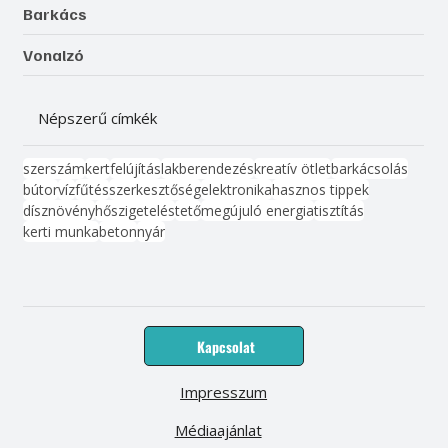
Barkács
Vonalzó
Népszerű címkék
szerszám
kert
felújítás
lakberendezés
kreatív ötlet
barkácsolás
bútor
víz
fűtés
szerkesztőség
elektronika
hasznos tippek
dísznövény
hőszigetelés
tető
megújuló energia
tisztítás
kerti munka
beton
nyár
Kapcsolat
Impresszum
Médiaajánlat