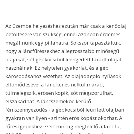
Az üzembe helyezéshez ezután már csak a kenőolaj 
betöltésére van szükség, ennél azonban érdemes 
megállnunk egy pillanatra. Sokszor tapasztaltuk, 
hogy a láncfűrészekhez a legrosszabb minőségű 
olajakat, sőt gépkocsiból leengedett fáradt olajat 
használnak. Ez helytelen gyakorlat, és a gép 
károsodásához vezethet. Az olajadagoló nyílások 
eltömődésével a lánc kenés nélkül marad, 
túlmelegszik, erősen kopik, sőt megszorulhat, 
elszakadhat. A láncszemekbe kerülő 
fémszennyeződés - a gépkocsiból leürített olajban 
gyakran van ilyen - szintén erős kopást okozhat. A 
fűrészgépekhez ezért mindig megfelelő állapotú, 