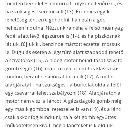
minden becsületes motornál - olykor ellenőrizni, és 
ha szükséges cserélni kell (13). Érdemes egyik 
lehetőségként erre gondolni, ha netán a gép 
nehezen indulna. Nézzünk rá néha a felső műanyag 
fedél alatt lévő légszűrőre is (14), és ha piszkosnak 
látjuk, fújjuk ki, benzinbe mártott ecsettel mossuk 
le. Dugulás esetén a légszűrő alatt szabaddá tehető 
a szívótorok (15). A hideg motor beindítását szivató 
gomb segíti (16), majd maga az indítás klasszikus 
módon, berántó-zsinórral történik (17). A motor 
alapjáratát - ha szükséges - a burkolat oldala felől 
egy csavarral lehet szabályozni (18). Alapjáraton a 
motor nem viszi a láncot. A gázadagoló gomb még 
egy másik gombbal reteszelve is van (19), és a lánc 
csak akkor fog elindulni, ha a két gomb együttes 
működtetésén kívül még a láncféket is kioldjuk. 