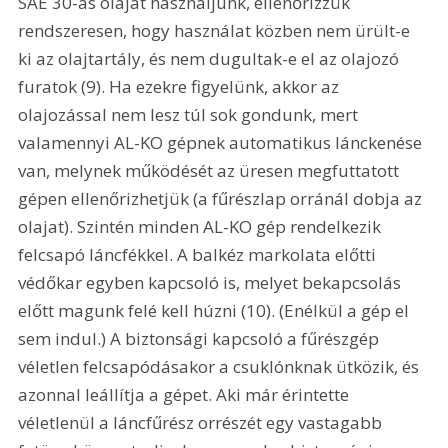
SAE 30-as olajat használjunk, ellenőrizzük 
rendszeresen, hogy használat közben nem ürült-e 
ki az olajtartály, és nem dugultak-e el az olajozó 
furatok (9). Ha ezekre figyelünk, akkor az 
olajozással nem lesz túl sok gondunk, mert 
valamennyi AL-KO gépnek automatikus lánckenése 
van, melynek működését az üresen megfuttatott 
gépen ellenőrizhetjük (a fűrészlap orránál dobja az 
olajat). Szintén minden AL-KO gép rendelkezik 
felcsapó láncfékkel. A balkéz markolata előtti 
védőkar egyben kapcsoló is, melyet bekapcsolás 
előtt magunk felé kell húzni (10). (Enélkül a gép el 
sem indul.) A biztonsági kapcsoló a fűrészgép 
véletlen felcsapódásakor a csuklónknak ütközik, és 
azonnal leállítja a gépet. Aki már érintette 
véletlenül a láncfűrész orrészét egy vastagabb 