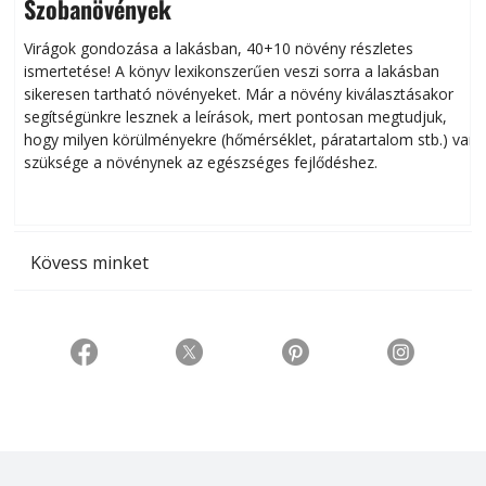
Szobanövények
Virágok gondozása a lakásban, 40+10 növény részletes
ismertetése! A könyv lexikonszerűen veszi sorra a lakásban
s
sikeresen tart­ha­tó növényeket. Már a növény kiválasztásakor
h
segítségünkre lesznek a leírások, mert pontosan megtudjuk,
k
hogy milyen körülményekre (hőmérséklet, páratartalom stb.) van
szüksége a növénynek az egészséges fejlődéshez.
t
Kövess minket