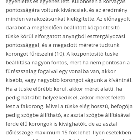
egyenletes és egyenes lett. Különösen a körvágás 
pontosságára voltunk kíváncsiak, és az eredmény 
minden várakozásunkat kielégítette. Az előnagyolt 
darabot a megfelelően beállított központosító 
tüske körül elforgatott anyagból esztergályozási 
pontossággal, és a megadott méretre tudtunk 
korongot fűrészelni (10). A központosító tüske 
beállítása nagyon fontos, mert ha nem pontosan a 
fűrészszalag fogaival egy vonalba van, akkor 
kisebb, vagy nagyobb korongot vágunk a kívántnál. 
Ha a tüske előrébb kerül, akkor méret alatti, ha 
pedig hátrább helyezkedik el, akkor méret feletti 
lesz a fakorong. Mivel a tüske elég hosszú, befogója 
pedig szögbe állítható, az asztal szögbe állításával 
ferde élű korongok is kivághatók, de az asztal 
dőlésszöge maximum 15 fok lehet. Ilyen esetekben 