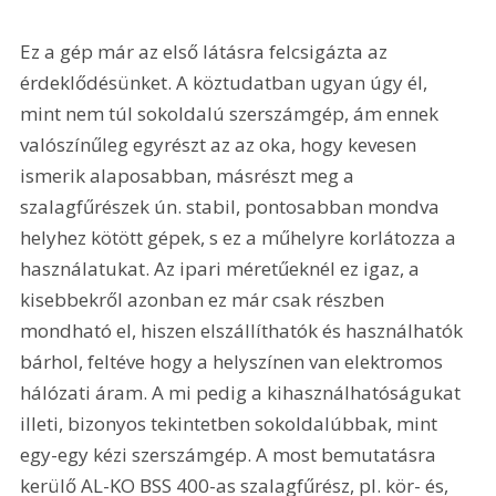
Ez a gép már az első látásra felcsigázta az 
érdeklődésünket. A köztudatban ugyan úgy él, 
mint nem túl sokoldalú szerszámgép, ám ennek 
valószínűleg egyrészt az az oka, hogy kevesen 
ismerik alaposabban, másrészt meg a 
szalagfűrészek ún. stabil, pontosabban mondva 
helyhez kötött gépek, s ez a műhelyre korlátozza a 
használatukat. Az ipari méretűeknél ez igaz, a 
kisebbekről azonban ez már csak részben 
mondható el, hiszen elszállíthatók és használhatók 
bárhol, feltéve hogy a helyszínen van elektromos 
hálózati áram. A mi pedig a kihasználhatóságukat 
illeti, bizonyos tekintetben sokoldalúbbak, mint 
egy-egy kézi szerszámgép. A most bemutatásra 
kerülő AL-KO BSS 400-as szalagfűrész, pl. kör- és, 