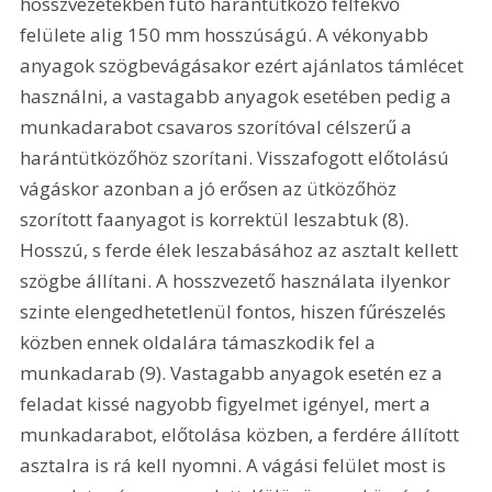
hosszvezetékben futó harántütköző felfekvő 
felülete alig 150 mm hosszúságú. A vékonyabb 
anyagok szögbevágásakor ezért ajánlatos támlécet 
használni, a vastagabb anyagok esetében pedig a 
munkadarabot csavaros szorítóval célszerű a 
harántütközőhöz szorítani. Visszafogott előtolású 
vágáskor azonban a jó erősen az ütközőhöz 
szorított faanyagot is korrektül leszabtuk (8). 
Hosszú, s ferde élek leszabásához az asztalt kellett 
szögbe állítani. A hosszvezető használata ilyenkor 
szinte elengedhetetlenül fontos, hiszen fűrészelés 
közben ennek oldalára támaszkodik fel a 
munkadarab (9). Vastagabb anyagok esetén ez a 
feladat kissé nagyobb figyelmet igényel, mert a 
munkadarabot, előtolása közben, a ferdére állított 
asztalra is rá kell nyomni. A vágási felület most is 