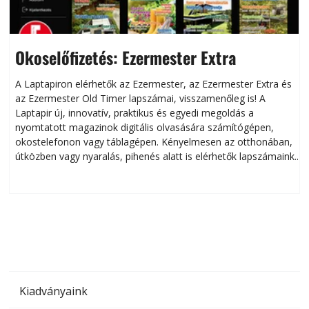
Okoselőfizetés: Ezermester Extra
A Laptapiron elérhetők az Ezermester, az Ezermester Extra és
az Ezermester Old Timer lapszámai, visszamenőleg is! A
Laptapir új, innovatív, praktikus és egyedi megoldás a
L
nyomtatott magazinok digitális olvasására számítógépen,
okostelefonon vagy táblagépen. Kényelmesen az otthonában,
útközben vagy nyaralás, pihenés alatt is elérhetők lapszámaink.
ú
Bárhol, bármikor, akár külföldön élve vagy dolgozva is
B
olvashatók az Ezermester lapszámai. A Laptapir kényelmes
megoldás, mert: – t
Kiadványaink