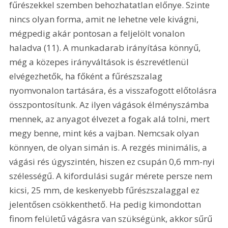
fűrészekkel szemben behozhatatlan előnye. Szinte 
nincs olyan forma, amit ne lehetne vele kivágni, 
mégpedig akár pontosan a feljelölt vonalon 
haladva (11). A munkadarab irányítása könnyű, 
még a közepes irányváltások is észrevétlenül 
elvégezhetők, ha főként a fűrészszalag 
nyomvonalon tartására, és a visszafogott előtolásra 
összpontosítunk. Az ilyen vágások élményszámba 
mennek, az anyagot élvezet a fogak alá tolni, mert 
megy benne, mint kés a vajban. Nemcsak olyan 
könnyen, de olyan simán is. A rezgés minimális, a 
vágási rés úgyszintén, hiszen ez csupán 0,6 mm-nyi 
szélességű. A kifordulási sugár mérete persze nem 
kicsi, 25 mm, de keskenyebb fűrészszalaggal ez 
jelentősen csökkenthető. Ha pedig kimondottan 
finom felületű vágásra van szükségünk, akkor sűrű 