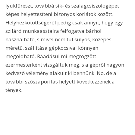
lyukfűrészt, továbbá sík- és szalagcsiszológépet 
képes helyettesíteni bizonyos korlátok között. 
Helyhezkötöttségéről pedig csak annyit, hogy egy 
szilárd munkaasztalra felfogatva bárhol 
használható, s mivel nem túl súlyos, közepes 
méretű, szállítása gépkocsival könnyen 
megoldható. Ráadásul mi megrögzött 
ezermesterként vizsgáltuk meg, s a gépről nagyon 
kedvező vélemény alakult ki bennünk. No, de a 
további szószaporítás helyett következzenek a 
tények.