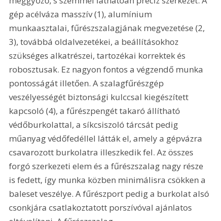
meggyőző, s szemmel láthatóan precíz szerkezet. A 
gép acélváza masszív (1), alumínium 
munkaasztalai, fűrészszalagjának megvezetése (2, 
3), továbbá oldalvezetékei, a beállításokhoz 
szükséges alkatrészei, tartozékai korrektek és 
robosztusak. Ez nagyon fontos a végzendő munka 
pontosságát illetően. A szalagfűrészgép 
veszélyességét biztonsági kulccsal kiegészített 
kapcsoló (4), a fűrészpengét takaró állítható 
védőburkolattal, a síkcsiszoló tárcsát pedig 
műanyag védőfedéllel látták el, amely a gépvázra 
csavarozott burkolatra illeszkedik fel. Az összes 
forgó szerkezeti elem és a fűrészszalag nagy része 
is fedett, így munka közben minimálisra csökken a 
baleset veszélye. A fűrészport pedig a burkolat alsó 
csonkjára csatlakoztatott porszívóval ajánlatos 