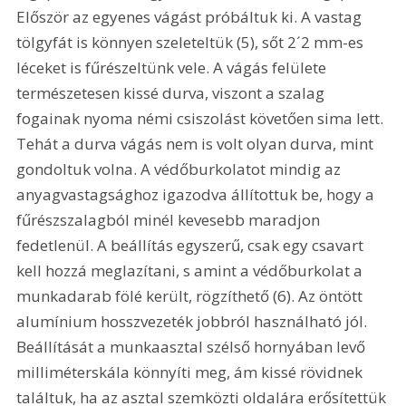
Először az egyenes vágást próbáltuk ki. A vastag 
tölgyfát is könnyen szeleteltük (5), sőt 2´2 mm-es 
léceket is fűrészeltünk vele. A vágás felülete 
természetesen kissé durva, viszont a szalag 
fogainak nyoma némi csiszolást követően sima lett. 
Tehát a durva vágás nem is volt olyan durva, mint 
gondoltuk volna. A védőburkolatot mindig az 
anyagvastagsághoz igazodva állítottuk be, hogy a 
fűrészszalagból minél kevesebb maradjon 
fedetlenül. A beállítás egyszerű, csak egy csavart 
kell hozzá meglazítani, s amint a védőburkolat a 
munkadarab fölé került, rögzíthető (6). Az öntött 
alumínium hosszvezeték jobbról használható jól. 
Beállítását a munkaasztal szélső hornyában levő 
milliméterskála könnyíti meg, ám kissé rövidnek 
találtuk, ha az asztal szemközti oldalára erősítettük 