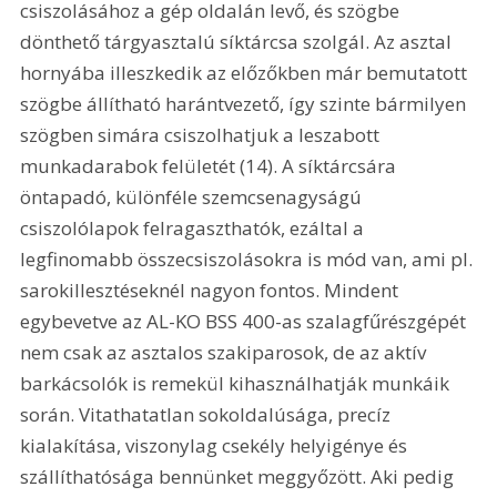
csiszolásához a gép oldalán levő, és szögbe 
dönthető tárgyasztalú síktárcsa szolgál. Az asztal 
hornyába illeszkedik az előzőkben már bemutatott 
szögbe állítható harántvezető, így szinte bármilyen 
szögben simára csiszolhatjuk a leszabott 
munkadarabok felületét (14). A síktárcsára 
öntapadó, különféle szemcsenagyságú 
csiszolólapok felragaszthatók, ezáltal a 
legfinomabb összecsiszolásokra is mód van, ami pl. 
sarokillesztéseknél nagyon fontos. Mindent 
egybevetve az AL-KO BSS 400-as szalagfűrészgépét 
nem csak az asztalos szakiparosok, de az aktív 
barkácsolók is remekül kihasználhatják munkáik 
során. Vitathatatlan sokoldalúsága, precíz 
kialakítása, viszonylag csekély helyigénye és 
szállíthatósága bennünket meggyőzött. Aki pedig 