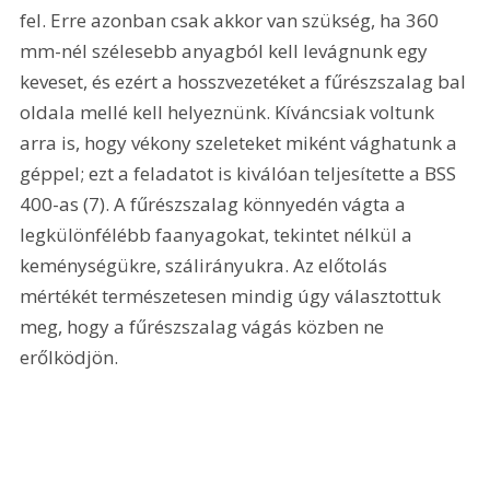
fel. Erre azonban csak akkor van szükség, ha 360 
mm-nél szélesebb anyagból kell levágnunk egy 
keveset, és ezért a hosszvezetéket a fűrészszalag bal 
oldala mellé kell helyeznünk. Kíváncsiak voltunk 
arra is, hogy vékony szeleteket miként vághatunk a 
géppel; ezt a feladatot is kiválóan teljesítette a BSS 
400-as (7). A fűrészszalag könnyedén vágta a 
legkülönfélébb faanyagokat, tekintet nélkül a 
keménységükre, szálirányukra. Az előtolás 
mértékét természetesen mindig úgy választottuk 
meg, hogy a fűrészszalag vágás közben ne 
erőlködjön. 