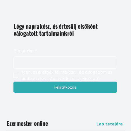
Légy naprakész, és értesülj elsőként
válogatott tartalmainkról
E-mail cím
*
Igen, szeretnék feliratkozni, és elfogadom az 
adatkezelést. 
Adatvédelmi tájékoztató
Feliratkozás
Ezermester online
Lap tetejére