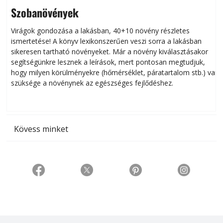
Szobanövények
Virágok gondozása a lakásban, 40+10 növény részletes
ismertetése! A könyv lexikonszerűen veszi sorra a lakásban
s
sikeresen tart­ha­tó növényeket. Már a növény kiválasztásakor
h
segítségünkre lesznek a leírások, mert pontosan megtudjuk,
k
hogy milyen körülményekre (hőmérséklet, páratartalom stb.) van
szüksége a növénynek az egészséges fejlődéshez.
t
Kövess minket