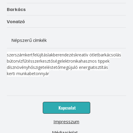
Barkács
Vonalzó
Népszerű címkék
szerszám
kert
felújítás
lakberendezés
kreatív ötlet
barkácsolás
bútor
víz
fűtés
szerkesztőség
elektronika
hasznos tippek
dísznövény
hőszigetelés
tető
megújuló energia
tisztítás
kerti munka
beton
nyár
Kapcsolat
Impresszum
Médiaajánlat