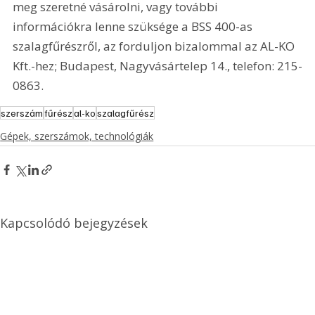
meg szeretné vásárolni, vagy további 
információkra lenne szüksége a BSS 400-as 
szalagfűrészről, az forduljon bizalommal az AL-KO 
Kft.-hez; Budapest, Nagyvásártelep 14., telefon: 215-
0863.   
szerszám
fűrész
al-ko
szalagfűrész
Gépek, szerszámok, technológiák
Kapcsolódó bejegyzések