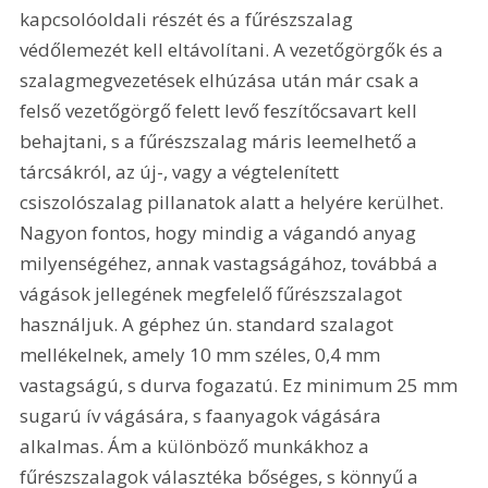
kapcsolóoldali részét és a fűrészszalag 
védőlemezét kell eltávolítani. A vezetőgörgők és a 
szalagmegvezetések elhúzása után már csak a 
felső vezetőgörgő felett levő feszítőcsavart kell 
behajtani, s a fűrészszalag máris leemelhető a 
tárcsákról, az új-, vagy a végtelenített 
csiszolószalag pillanatok alatt a helyére kerülhet. 
Nagyon fontos, hogy mindig a vágandó anyag 
milyenségéhez, annak vastagságához, továbbá a 
vágások jellegének megfelelő fűrészszalagot 
használjuk. A géphez ún. standard szalagot 
mellékelnek, amely 10 mm széles, 0,4 mm 
vastagságú, s durva fogazatú. Ez minimum 25 mm 
sugarú ív vágására, s faanyagok vágására 
alkalmas. Ám a különböző munkákhoz a 
fűrészszalagok választéka bőséges, s könnyű a 