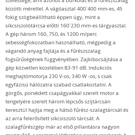
szélessége, ami azonos a burkolat és a fűrészszalag 
közötti mérettel. A vágóasztal 400´400 mm-es, 45 
fokig szögbeállítható éppen úgy, mint a 
síkcsiszolótárcsa előtti 160´230 mm-es tárgyasztal. 
A gép három 160, 750, és 1200 m/perc 
sebességfokozatban használható, mégpedig a 
vágandó anyag fajtája és a fűrészszalag 
fogsűrűségének függvényében. Zajkibocsájtása a 
gép közvetlen közelében 83-91 dB. Indukciós 
meghajtómotorja 230 V-os, 340 W -os, s csak 
egyfázisú hálózatra szabad csatlakoztatni. A 
görgős, porvédett csapágyakkal szerelt motor a 
tengelyére szerelt három lépcsős szíjtárcsán 
keresztül hajtja meg a hátsó fűrész-szalagtárcsát és 
az arra felerősített síkcsiszoló tárcsát. A 
szalagfűrészgép már az első pillantásra nagyon 