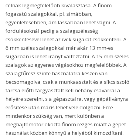
célnak legmegfelelőbb kiválasztása. A finom 
fogazatú szalagokkal, pl. simábban, 
egyenletesebben, ám lassabban lehet vágni. A 
fordulásoknál pedig a szalagszélesség 
csökkentésével lehet az ívek sugarát csökkenteni. A 
6 mm széles szalagokkal már akár 13 mm-es 
sugárban is lehet irányt változtatni. A 15 mm széles 
szalagok az egyenes vágásokhoz megfelelőbbek. A 
szalagfűrész szinte használatra készen van 
becsomagolva, csak a munkaasztalt és a síkcsiszoló 
tárcsa előtti tárgyasztalt kell néhány csavarral a 
helyére szerelni, s a gépasztalra, vagy gépállványra 
erősítése után máris lehet vele dolgozni. Erre 
mindenkor szükség van, mert különben a 
meghajtómotor okozta finom rezgés miatt a gépet 
használat közben könnyű a helyéből kimozdítani. 