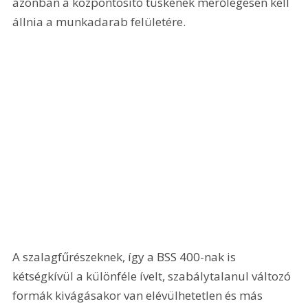
azonban a központosító tüskének merőlegesen kell 
állnia a munkadarab felületére. 
A szalagfűrészeknek, így a BSS 400-nak is 
kétségkívül a különféle ívelt, szabálytalanul változó 
formák kivágásakor van elévülhetetlen és más 