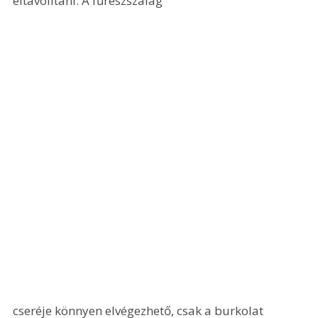
eltávolítani. A fűrészszalag 
cseréje könnyen elvégezhető, csak a burkolat 