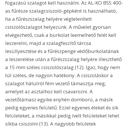
fogazású szalagot kell használni. Az AL-KO BSS 400-
as fűrésze szalagcsiszoló-gépként is használható, 
ha a fűrészszalag helyére végtelenített 
csiszolószalagot helyezünk. A művelet gyorsan 
elvégezhető, csak a burkolat leemelhető felét kell 
leszerelni, majd a szalagfeszítő tárcsa 
lesüllyesztése és a fűrészpenge védőburkolatának 
a leszerelése után a fűrészszalag helyére illeszthető 
a 15 mm széles csiszolószalag (12). Igaz, hogy nem 
túl széles, de nagyon hatékony. A csiszoláskor a 
szalagot hátulról fém vezető támasztja meg, 
amelyet az asztalhoz kell csavarozni. A 
vezetőtámasz egyike enyhén domború, a másik 
pedig egyenes felületű. Ezzel egyenes éleket és sík 
felületeket, a másikkal pedig ívelt felületeket lehet 
síkba csiszolni (13). A nagyobb felületek 