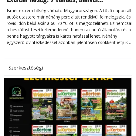
megóvhatjuk autónkat a nyári károktól
Ismét extrém hőség várható Magyarországon. A tűző napon álló
autók utastere már néhány perc alatt rendkívül felmelegszik, és
rövid időn belül akár a 60-70 °C-ot is megközelítheti. Ez nemcsak
n
a beszállást teszi kellemetlenné, hanem az autó állapotára és a
benne hagyott tárgyakra is káros hatással lehet. Néhány
egyszerű óvintézkedéssel azonban jelentősen csökkenthetjük a
hőség káros hatásait.
l
Szerkesztőségi