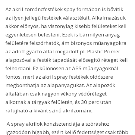
Az akril zománcfestékek spay formában is bővítik 
az ilyen jellegű festékek választékát. Alkalmazásuk 
akkor előnyös, ha viszonylag kisebb felületeket kell 
egyenletesen befesteni. Ezek is bármilyen anyag 
felületére felszórhatók, ám bizonyos műanyagokra 
az adott gyártó által megadott pl. Plastic Primer 
alapozóval a festék tapadását elősegítő réteget kell 
felhordani. Ez különösen az ABS műanyagoknál 
fontos, mert az akril spray festékek oldószere 
megbonthatja az alapanyagukat. Az alapozók 
általában csak nagyon vékony védőréteget 
alkotnak a tárgyak felületén, és 30 perc után 
ráfújható a kívánt színű akrilzománc.
 A spray akrilok konzisztenciája a szóráshoz 
igazodóan hígabb, ezért kellő fedettséget csak több 