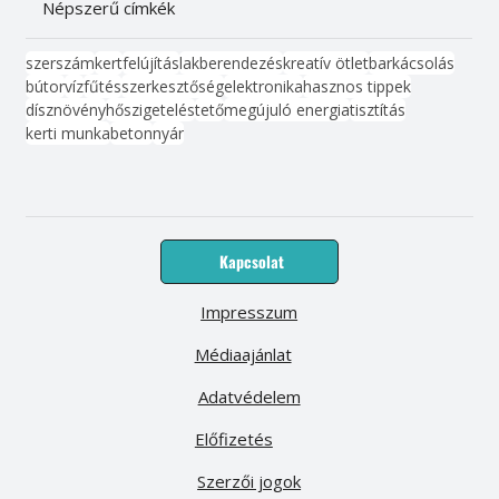
Népszerű címkék
szerszám
kert
felújítás
lakberendezés
kreatív ötlet
barkácsolás
bútor
víz
fűtés
szerkesztőség
elektronika
hasznos tippek
dísznövény
hőszigetelés
tető
megújuló energia
tisztítás
kerti munka
beton
nyár
Kapcsolat
Impresszum
Médiaajánlat
Adatvédelem
Előfizetés
Szerzői jogok