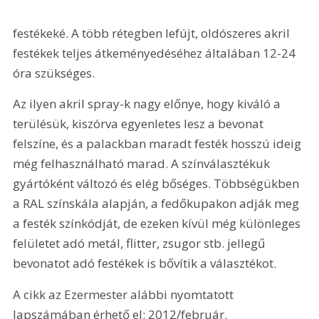
festékeké. A több rétegben lefújt, oldószeres akril 
festékek teljes átkeményedéséhez általában 12-24 
óra szükséges.
Az ilyen akril spray-k nagy előnye, hogy kiváló a 
terülésük, kiszórva egyenletes lesz a bevonat 
felszíne, és a palackban maradt festék hosszú ideig 
még felhasználható marad. A színválasztékuk 
gyártóként változó és elég bőséges. Többségükben 
a RAL színskála alapján, a fedőkupakon adják meg 
a festék színkódját, de ezeken kívül még különleges 
felületet adó metál, flitter, zsugor stb. jellegű 
bevonatot adó festékek is bővítik a választékot.
A cikk az Ezermester alábbi nyomtatott 
lapszámában érhető el: 2012/február.