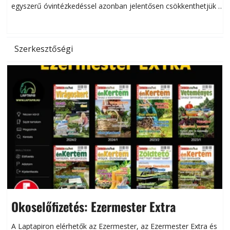
egyszerű óvintézkedéssel azonban jelentősen csökkenthetjük a
hőség káros hatásait.
l
Szerkesztőségi
Okoselőfizetés: Ezermester Extra
A Laptapiron elérhetők az Ezermester, az Ezermester Extra és