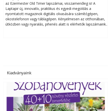
az Ezermester Old Timer lapszámai, visszamenőleg is! A
Laptapir új, innovatív, praktikus és egyedi megoldás a
L
nyomtatott magazinok digitális olvasására számítógépen,
okostelefonon vagy táblagépen. Kényelmesen az otthonában,
útközben vagy nyaralás, pihenés alatt is elérhetők lapszámaink.
ú
Bárhol, bármikor, akár külföldön élve vagy dolgozva is
B
olvashatók az Ezermester lapszámai. A Laptapir kényelmes
megoldás, mert: – t
Kiadványaink