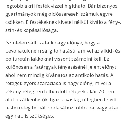
legtöbb akril festék vízzel hígítható. Bár bizonyos 
gyártmányok még oldószeresek, számuk egyre 
csökken. E festékeknek kivétel nélkül kiváló a fény-, 
szín- és kopásállósága.
 Színtelen változataik nagy előnye, hogy a 
bevonatuk nem sárgító hatású, amivel az alkid- és 
poliuretán lakkoknál viszont számolni kell. Ez 
különösen a fatárgyak fényezésénél jelent előnyt, 
ahol nem mindig kívánatos az antikoló hatás. A 
rétegek gyors száradása is nagy előny, mivel a 
vékony rétegben felhordott rétegek akár 20 perc 
alatt is átkenhetők. Igaz, a vastag rétegben felvitt 
festékréteg térhálósodásához több óra, vagy akár 
egy nap is szükséges.