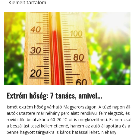
Kiemelt tartalom
Extrém hőség: 7 tanács, amivel
megóvhatjuk autónkat a nyári károktól
Ismét extrém hőség várható Magyarországon. A tűző napon álló
autók utastere már néhány perc alatt rendkívül felmelegszik, és
rövid időn belül akár a 60-70 °C-ot is megközelítheti. Ez nemcsak
n
a beszállást teszi kellemetlenné, hanem az autó állapotára és a
benne hagyott tárgyakra is káros hatással lehet. Néhány