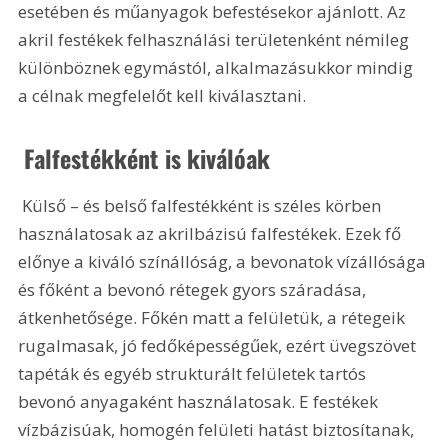
esetében és műanyagok befestésekor ajánlott. Az 
akril festékek felhasználási területenként némileg 
különböznek egymástól, alkalmazásukkor mindig 
a célnak megfelelőt kell kiválasztani.
 Falfestékként is kiválóak
 Külső – és belső falfestékként is széles körben 
használatosak az akrilbázisú falfestékek. Ezek fő 
előnye a kiváló színállóság, a bevonatok vízállósága 
és főként a bevonó rétegek gyors száradása, 
átkenhetősége. Főkén matt a felületük, a rétegeik 
rugalmasak, jó fedőképességűek, ezért üvegszövet 
tapéták és egyéb strukturált felületek tartós 
bevonó anyagaként használatosak. E festékek 
vízbázisúak, homogén felületi hatást biztosítanak, 