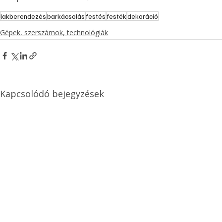
lakberendezés
barkácsolás
festés
festék
dekoráció
Gépek, szerszámok, technológiák
Kapcsolódó bejegyzések