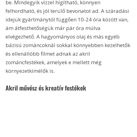
be. Mindegyik vízzel hígítható, könnyen 
felhordható, és jól terülő bevonatot ad. A száradási 
idejük gyártmánytól függően 10-24 óra között van, 
ám átfesthetőségük már pár óra múlva 
elvégezhető. A hagyományos olaj és más egyéb 
bázisú zománcoknál sokkal könnyebben kezelhetők 
és ellenállóbb filmet adnak az akril 
zománcfestékek, amelyek e mellett még 
környezetkímélők is.
Akril művész és kreatív festékek