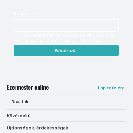
E-mail cím
*
Igen, szeretnék feliratkozni, és elfogadom az 
adatkezelést. 
Adatvédelmi tájékoztató
Feliratkozás
Ezermester online
Lap tetejére
Rovatok
Közérdekű
Újdonságok, érdekességek