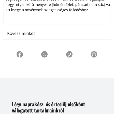
hogy milyen körülményekre (hőmérséklet, páratartalom stb.) van
szüksége a növénynek az egészséges fejlődéshez.
t
Kövess minket
Légy naprakész, és értesülj elsőként
válogatott tartalmainkról