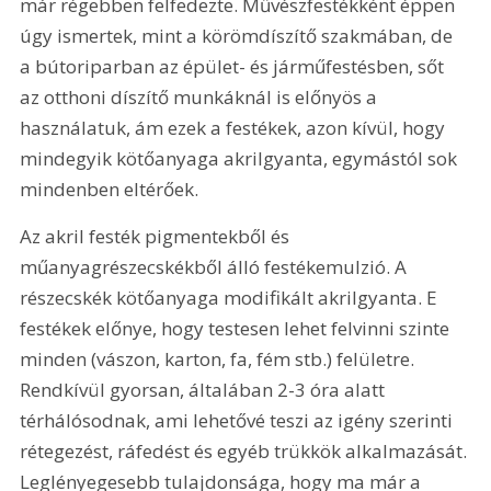
már régebben felfedezte. Művészfestékként éppen 
úgy ismertek, mint a körömdíszítő szakmában, de 
a bútoriparban az épület- és ­járműfestésben, sőt 
az otthoni díszítő munkáknál is előnyös a 
használatuk, ám ezek a festékek, azon kívül, hogy 
mindegyik kötőanyaga akrilgyanta, egymástól sok 
mindenben eltérőek.
Az akril festék pigmentekből és 
műanyagrészecskékből álló festékemulzió. A 
részecskék kötőanyaga modifikált akrilgyanta. E 
festékek előnye, hogy testesen lehet felvinni szinte 
minden (vászon, karton, fa, fém stb.) felületre. 
Rendkívül gyorsan, általában 2-3 óra alatt 
térhálósodnak, ami lehetővé teszi az igény szerinti 
rétegezést, ráfedést és egyéb trükkök alkalmazását. 
Leglényegesebb tulajdonsága, hogy ma már a 