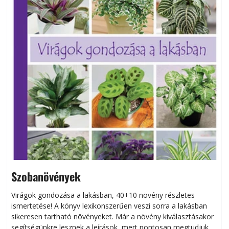
Szobanövények
Virágok gondozása a lakásban, 40+10 növény részletes
ismertetése! A könyv lexikonszerűen veszi sorra a lakásban
s
sikeresen tart­ha­tó növényeket. Már a növény kiválasztásakor
h
segítségünkre lesznek a leírások, mert pontosan megtudjuk,
k