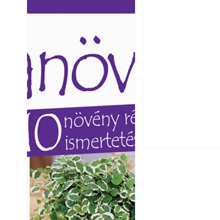
Ezermester lapszámai. A
Ezermester lapszámai
Laptapir kényelmes megoldás,
Laptapir kényelmes 
mert: – t
mert: – t
Extrém hőség: 7 
autónkat a nyári 