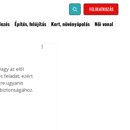
FELIRATKOZÁS
dezés
Építés, felújítás
Kert, növényápolás
Női vonal
agy az elől 
s feladat, ezért 
ére ugyanis 
 biztonságához.