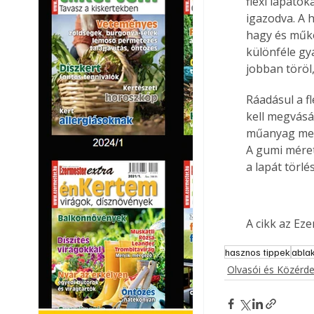
flexi lapátok
igazodva. A 
hagy és műkö
különféle gy
jobban töröl,
Ráadásul a f
kell megvásár
műanyag mere
A gumi méret
a lapát törlé
A cikk az Ez
hasznos tippek
abla
Olvasói és Közérd