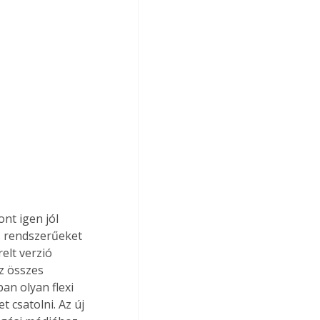
nt igen jól 
s rendszerűeket 
elt verzió 
z összes 
n olyan flexi 
 csatolni. Az új 