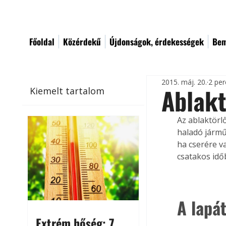
Főoldal
Közérdekű
Újdonságok, érdekességek
Bem
2015. máj. 20.
2 per
Ablakt
Kiemelt tartalom
Az ablaktörlő
haladó jármű 
ha cserére v
csatakos idő
A lapá
Extrém hőség: 7