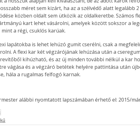
at a hosszuk alapján kell kiválasztani, de az adott karok fel
hosszabb méret sem kizárt, ha az a szélvédő alatt legalább 2 
dése közben oldalt sem ütközik az oldalkeretbe. Számos fle
ártmányú kart lehet vásárolni, amelyek között sokszor a leg
 mint a régi, csuklós karúak.
lexi lapátokba is lehet lehúzó gumit cserélni, csak a megfele
olni. A flexi kar két végzárójának lehúzása után a cseregumi
vítőből kihúzható, és az új minden további nélkül a kar h
re vágása és a végzáró betétek helyére pattintása után újbó
se, hála a rugalmas felfogó karnak.
ermester alábbi nyomtatott lapszámában érhető el: 2015/már
k
ekű