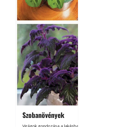
Szobanövények
Virágoskert: k
teraszon, laká
Virágok gondozása a lakásban,