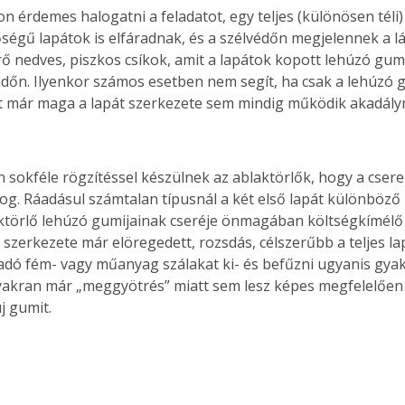
n érdemes halogatni a feladatot, egy teljes (különösen téli)
ségű lapátok is elfáradnak, és a szélvédőn megjelennek a lá
ő nedves, piszkos csíkok, amit a lapátok kopott lehúzó gum
édőn. Ilyenkor számos esetben nem segít, ha csak a lehúzó g
t már maga a lapát szerkezete sem mindig működik akadál
 sokféle rögzítéssel készülnek az ablaktörlők, hogy a csere
og. Ráadásul számtalan típusnál a két első lapát különböző m
ktörlő lehúzó gumijainak cseréje önmagában költségkímélő
 szerkezete már elöregedett, rozsdás, célszerűbb a teljes la
dó fém- vagy műanyag szálakat ki- és befűzni ugyanis gya
gyakran már „meggyötrés” miatt sem lesz képes megfelelően
j gumit. 