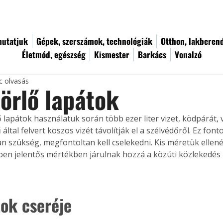
utatjuk
Gépek, szerszámok, technológiák
Otthon, lakberen
Életmód, egészség
Kismester
Barkács
Vonalzó
c olvasás
örlő lapátok
 lapátok használatuk során több ezer liter vizet, ködpárát, v
által felvert koszos vizét távolítják el a szélvédőről. Ez fonto
an szükség, megfontoltan kell cselekedni. Kis méretük ellen
ben jelentős mértékben járulnak hozzá a közúti közlekedés
tok cseréje