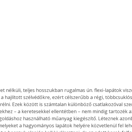
et nélküli, teljes hosszukban rugalmas ún. flexi-lapátok viszo
 a hajlított szélvédőkre, ezért célszerűbb a régi, többcsukló
rélni. Ezek között is számtalan különböző csatlakozóval szer
ezekhez – a keretesekkel ellentétben – nem mindig tartozék a
goldáshoz használható műanyag kiegészítő. Léteznek azonba
melyeket a hagyományos lapátok helyére közvetlenül fel lehet