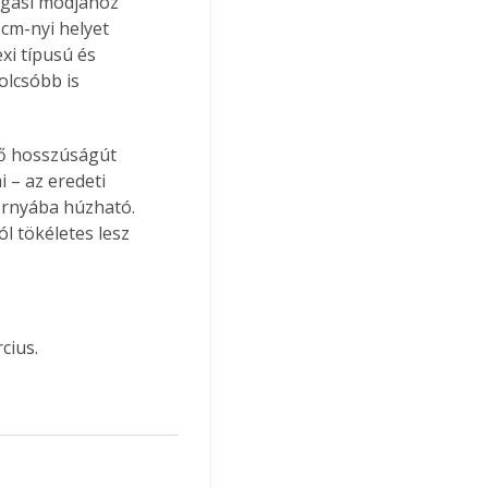
fogási módjához 
cm-nyi helyet 
xi típusú és 
olcsóbb is 
lő hosszúságút 
 – az eredeti 
ornyába húzható. 
l tökéletes lesz 
cius.