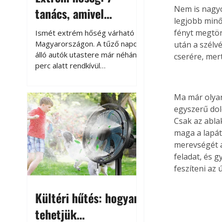
Nem is nagyo
tanács, amivel
legjobb minő
megóvhatjuk
fényt megtör
Ismét extrém hőség várható
autónkat a nyári
Magyarországon. A tűző napon
után a szélv
álló autók utastere már néhány
cserére, mer
károktól
perc alatt rendkívül
felmelegszik, és rövid időn belül
akár a 60-70 °C-ot is
Ma már olyan
megközelítheti. Ez nemcsak a
egyszerű dol
beszállást teszi kellemetlenné,
hanem az autó állapotára és a
Csak az abla
benne hagyott tárgyakra is
maga a lapát
káros hatással lehet. Néhány
merevségét a
egyszerű óvintézkedéssel
feladat, és 
azonban jelentősen
feszíteni az ú
csökkenthetjük a hőség káros
hatásait.
Kültéri hűtés: hogyan
tehetjük