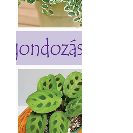
Napégés kezelése 
nap ért?