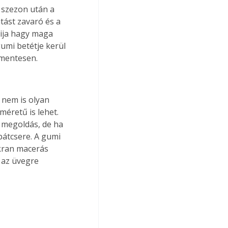
 szezon után a 
tást zavaró és a 
ija hagy maga 
umi betétje kerül 
ymentesen.
 nem is olyan 
éretű is lehet. 
 megoldás, de ha 
pátcsere. A gumi 
kran macerás 
 az üvegre 