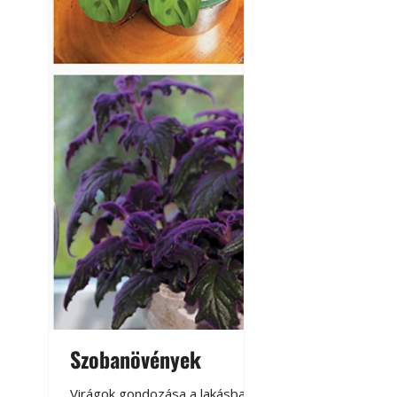
Betonjárda készít
készül tartós bet
Szobanövények
Virágoskert: k
teraszon, laká
Virágok gondozása a lakásban,