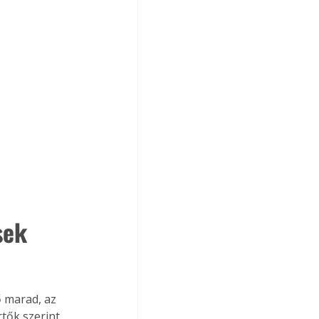
sek 
 marad, az 
rtők szerint 