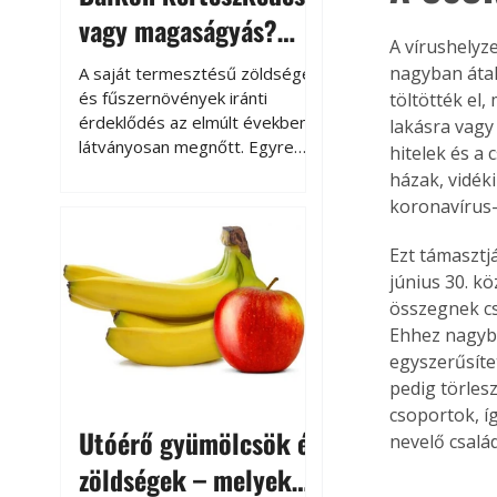
vagy magaságyás?
A vírushelyze
Helytakarékos
nagyban átal
A saját termesztésű zöldségek
kertészkedés
és fűszernövények iránti
töltötték el
érdeklődés az elmúlt években
lakásra vagy
látványosan megnőtt. Egyre
hitelek és a 
többen szeretnék tudni, honnan
házak, vidéki
származik az élelmiszer az
koronavírus-
asztalukra, miközben a
kertészkedés sokak számára
Ezt támasztjá
kikapcsolódást és feltöltődést
június 30. k
is jelent.
összegnek csa
Ehhez nagyba
egyszerűsíte
pedig törles
csoportok, í
Utóérő gyümölcsök és
nevelő csalá
zöldségek – melyek