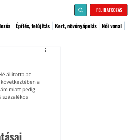
FELIRATKOZÁS
dezés
Építés, felújítás
Kert, növényápolás
Női vonal
 állította az 
k következtében a 
llám miatt pedig 
 százalékos 
tásai