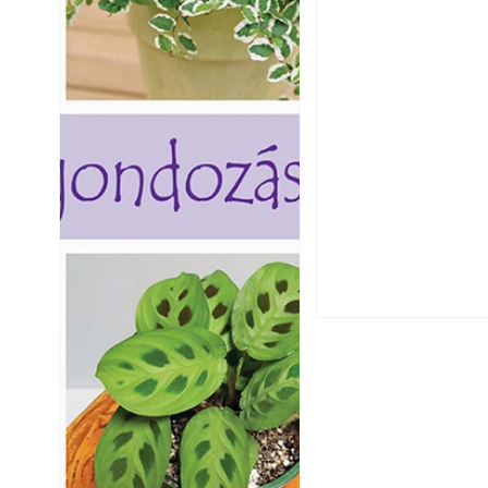
Falrepedés javítá
és mikor szükség