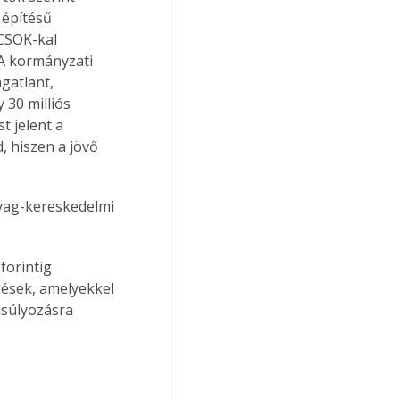
 építésű 
CSOK-kal 
A kormányzati 
gatlant, 
 30 milliós 
t jelent a 
, hiszen a jövő 
yag-kereskedelmi 
 
forintig 
dések, amelyekkel 
nsúlyozásra 