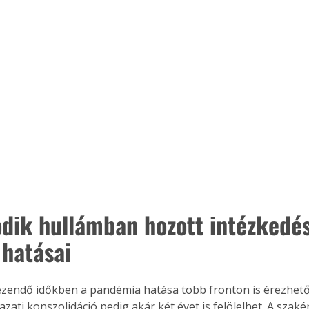
dik hullámban hozott intézkedé
 hatásai
ezendő időkben a pandémia hatása több fronton is érezhető
azati konszolidáció pedig akár két évet is felölelhet. A szaké