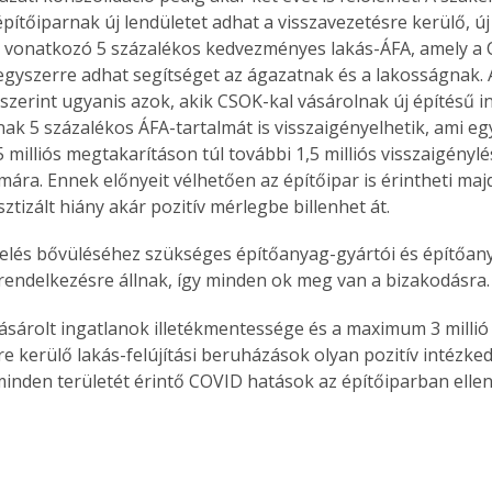
pítőiparnak új lendületet adhat a visszavezetésre kerülő, új
 vonatkozó 5 százalékos kedvezményes lakás-ÁFA, amely a 
egyszerre adhat segítséget az ágazatnak és a lakosságnak. 
szerint ugyanis azok, akik CSOK-kal vásárolnak új építésű in
ak 5 százalékos ÁFA-tartalmát is visszaigényelhetik, ami egy
5 milliós megtakarításon túl további 1,5 milliós visszaigénylés
ára. Ennek előnyeit vélhetően az építőipar is érintheti majd
tizált hiány akár pozitív mérlegbe billenhet át.
melés bővüléséhez szükséges építőanyag-gyártói és építőan
rendelkezésre állnak, így minden ok meg van a bizakodásra.
ásárolt ingatlanok illetékmentessége és a maximum 3 millió 
sre kerülő lakás-felújítási beruházások olyan pozitív intézke
inden területét érintő COVID hatások az építőiparban elle