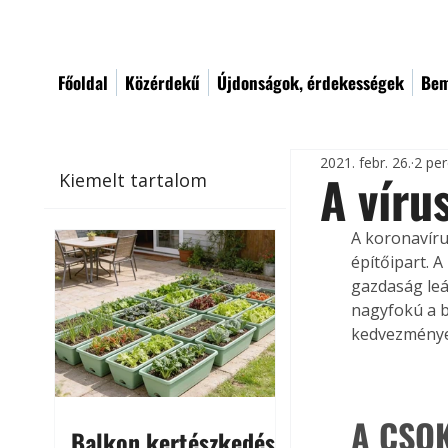
Főoldal
Közérdekű
Újdonságok, érdekességek
Bem
2021. febr. 26.
2 per
A víru
Kiemelt tartalom
A koronavíru
építőipart. 
gazdaság leál
nagyfokú a b
kedvezményes
A CSOK
Balkon kertészkedés