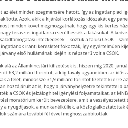
t az élet minden szegmensére hatott, így az ingatlanpiaci ig
akította. Azok, akik a kijárási korlátozás időszakát egy pan
, most minden követ megmozgatnak, hogy egy kis kertes házr
 nagy teraszos ingatlanra cserélhessék a lakásukat. A kedv
családtámogatási intézkedések – köztük a falusi CSOK – szint
 ingatlanok iránti keresletet fokozzák, így egyértelműen kij
járvány első hullámának idején is népszerű volt a CSOK.
k alá az Államkincstári kifizetések is, hiszen míg 2020. január
özött 63,2 milliárd forintot, addig tavaly ugyanebben az idős
k a felét, mindössze 31,9 milliárd forintot fizetett ki erre a
n hozzájárult az is, hogy a járványhelyzetre tekintettel a b
tték a CSOK és jelzáloghitel igénylési folyamataikat, az MNB
ztési moratórium került bevezetésre, amit a veszélyeztetett 
gy a nyugdíjasok, a munkanélküliek, a közfoglalkoztatottak 
dok számára további fél évvel meghosszabbítottak.