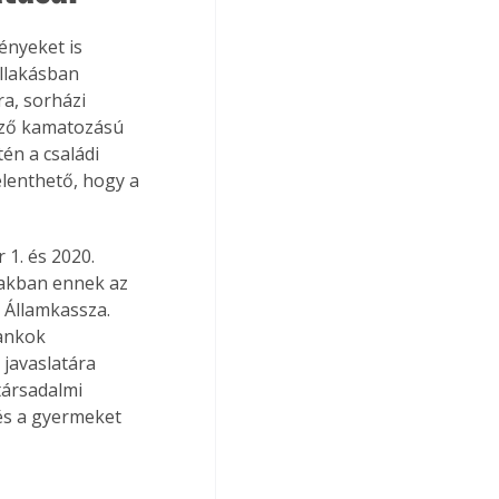
ényeket is 
ellakásban 
a, sorházi 
ező kamatozású 
én a családi 
elenthető, hogy a 
 1. és 2020. 
zakban ennek az 
z Államkassza. 
ankok 
 javaslatára 
társadalmi 
és a gyermeket 