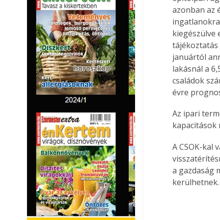
azonban az é
ingatlanokra
kiegészülve 
tájékoztatás 
januártól ann
lakásnál a 6,
családok szám
évre prognosz
Az ipari ter
kapacitások 
A CSOK-kal v
visszatéríté
a gazdaság m
kerülhetnek.