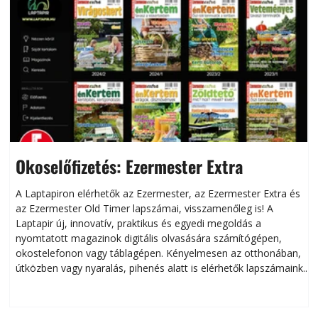
Okoselőfizetés: Ezermester Extra
A Laptapiron elérhetők az Ezermester, az Ezermester Extra és
az Ezermester Old Timer lapszámai, visszamenőleg is! A
Laptapir új, innovatív, praktikus és egyedi megoldás a
L
nyomtatott magazinok digitális olvasására számítógépen,
okostelefonon vagy táblagépen. Kényelmesen az otthonában,
útközben vagy nyaralás, pihenés alatt is elérhetők lapszámaink.
ú
Bárhol, bármikor, akár külföldön élve vagy dolgozva is
B
olvashatók az Ezermester lapszámai. A Laptapir kényelmes
megoldás, mert: – t