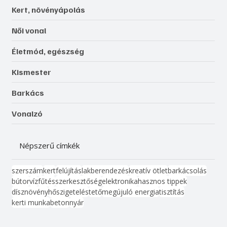
Kert, növényápolás
Női vonal
Életmód, egészség
Kismester
Barkács
Vonalzó
Népszerű címkék
szerszám
kert
felújítás
lakberendezés
kreatív ötlet
barkácsolás
bútor
víz
fűtés
szerkesztőség
elektronika
hasznos tippek
dísznövény
hőszigetelés
tető
megújuló energia
tisztítás
kerti munka
beton
nyár