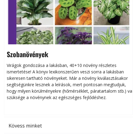
Szobanövények
Virágok gondozása a lakásban, 40+10 növény részletes
ismertetése! A könyv lexikonszerűen veszi sorra a lakásban
s
sikeresen tart­ha­tó növényeket. Már a növény kiválasztásakor
h
segítségünkre lesznek a leírások, mert pontosan megtudjuk,
k
hogy milyen körülményekre (hőmérséklet, páratartalom stb.) van
szüksége a növénynek az egészséges fejlődéshez.
t
Kövess minket