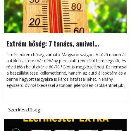
Extrém hőség: 7 tanács, amivel
megóvhatjuk autónkat a nyári károktól
Ismét extrém hőség várható Magyarországon. A tűző napon álló
autók utastere már néhány perc alatt rendkívül felmelegszik, és
rövid időn belül akár a 60-70 °C-ot is megközelítheti. Ez nemcsak
n
a beszállást teszi kellemetlenné, hanem az autó állapotára és a
benne hagyott tárgyakra is káros hatással lehet. Néhány
egyszerű óvintézkedéssel azonban jelentősen csökkenthetjük a
hőség káros hatásait.
l
Szerkesztőségi