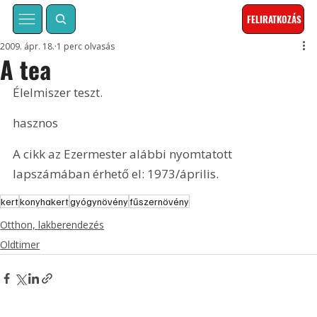
FELIRATKOZÁS
2009. ápr. 18.
1 perc olvasás
A tea
Élelmiszer teszt.
hasznos
A cikk az Ezermester alábbi nyomtatott 
lapszámában érhető el: 1973/április.
kert
konyhakert
gyógynövény
fűszernövény
Otthon, lakberendezés
Oldtimer