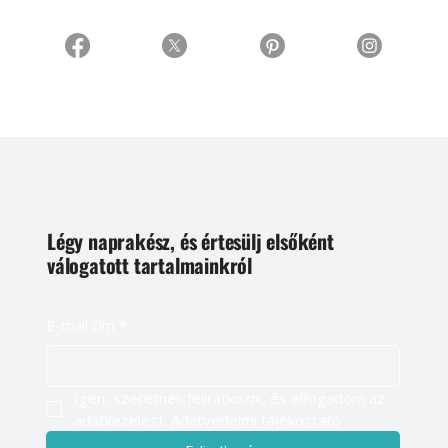
Légy naprakész, és értesülj elsőként
válogatott tartalmainkról
E-mail cím
*
Igen, szeretnék feliratkozni, és elfogadom az 
adatkezelést. 
Adatvédelmi tájékoztató