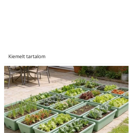
Szárazság a kertben – az aszály hatása a
növényekre és a védekezés lehetőségei
Kiemelt tartalom