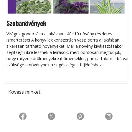
Szobanövények
Virágok gondozása a lakásban, 40+10 növény részletes
ismertetése! A könyv lexikonszerűen veszi sorra a lakásban
s
sikeresen tart­ha­tó növényeket. Már a növény kiválasztásakor
h
segítségünkre lesznek a leírások, mert pontosan megtudjuk,
k
hogy milyen körülményekre (hőmérséklet, páratartalom stb.) van
szüksége a növénynek az egészséges fejlődéshez.
t
Kövess minket