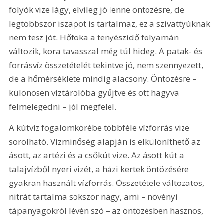
folyók vize lágy, elvileg jó lenne öntözésre, de 
legtöbbször iszapot is tartalmaz, ez a szivattyúknak 
nem tesz jót. Hőfoka a tenyészidő folyamán 
változik, kora tavasszal még túl hideg. A patak- és 
forrásvíz összetételét tekintve jó, nem szennyezett, 
de a hőmérséklete mindig alacsony. Öntözésre – 
különösen víztárolóba gyűjtve és ott hagyva 
felmelegedni – jól megfelel.
A kútvíz fogalomkörébe többféle vízforrás vize 
sorolható. Vízminőség alapján is elkülöníthető az 
ásott, az artézi és a csőkút vize. Az ásott kút a 
talajvízből nyeri vizét, a házi kertek öntözésére 
gyakran használt vízforrás. Összetétele változatos, 
nitrát tartalma sokszor nagy, ami – növényi 
tápanyagokról lévén szó – az öntözésben hasznos, 