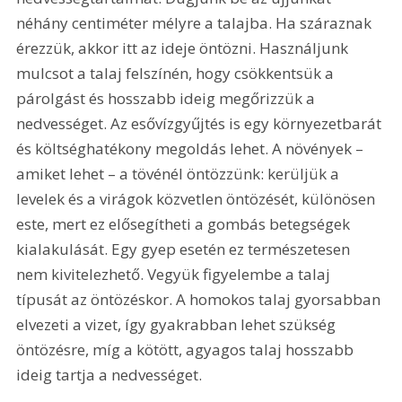
néhány centiméter mélyre a talajba. Ha száraznak 
érezzük, akkor itt az ideje öntözni. Használjunk 
mulcsot a talaj felszínén, hogy csökkentsük a 
párolgást és hosszabb ideig megőrizzük a 
nedvességet. Az esővízgyűjtés is egy környezetbarát 
és költséghatékony megoldás lehet. A növények – 
amiket lehet – a tövénél öntözzünk: kerüljük a 
levelek és a virágok közvetlen öntözését, különösen 
este, mert ez elősegítheti a gombás betegségek 
kialakulását. Egy gyep esetén ez természetesen 
nem kivitelezhető. Vegyük figyelembe a talaj 
típusát az öntözéskor. A homokos talaj gyorsabban 
elvezeti a vizet, így gyakrabban lehet szükség 
öntözésre, míg a kötött, agyagos talaj hosszabb 
ideig tartja a nedvességet.