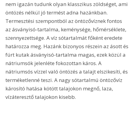
nem igazán tudunk olyan klasszikus zöldséget, ami 
öntözés nélkül jó termést adna hazánkban. 
Termesztési szempontból az öntözővíznek fontos 
az ásványisó-tartalma, keménysége, hőmérséklete, 
szennyezettsége. A víz sótartalmát főként eredete 
határozza meg. Hazánk bizonyos részein az ásott és 
fúrt kutak ásványisó-tartalma magas, ezek közül a 
nátriumsók jelenléte fokozottan káros. A 
nátriumsós vízzel való öntözés a talajt elszikesíti, és 
terméketlenné teszi. A nagy sótartalmú öntözővíz 
károsító hatása kötött talajokon megnő, laza, 
vízáteresztő talajokon kisebb.