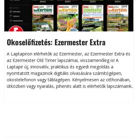
Okoselőfizetés: Ezermester Extra
A Laptapiron elérhetők az Ezermester, az Ezermester Extra és
az Ezermester Old Timer lapszámai, visszamenőleg is! A
Laptapir új, innovatív, praktikus és egyedi megoldás a
L
nyomtatott magazinok digitális olvasására számítógépen,
okostelefonon vagy táblagépen. Kényelmesen az otthonában,
útközben vagy nyaralás, pihenés alatt is elérhetők lapszámaink.
ú
Bárhol, bármikor, akár külföldön élve vagy dolgozva is
B
olvashatók az Ezermester lapszámai. A Laptapir kényelmes
megoldás, mert: – t