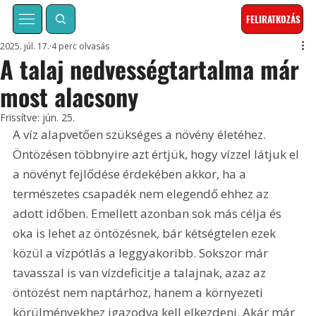
FELIRATKOZÁS
2025. júl. 17.
4 perc olvasás
A talaj nedvességtartalma már
most alacsony
Frissítve:
jún. 25.
A víz alapvetően szükséges a növény életéhez. 
Öntözésen többnyire azt értjük, hogy vízzel látjuk el 
a növényt fejlődése érdekében akkor, ha a 
természetes csapadék nem elegendő ehhez az 
adott időben. Emellett azonban sok más célja és 
oka is lehet az öntözésnek, bár kétségtelen ezek 
közül a vízpótlás a leggyakoribb. Sokszor már 
tavasszal is van vízdeficitje a talajnak, azaz az 
öntözést nem naptárhoz, hanem a környezeti 
körülményekhez igazodva kell elkezdeni. Akár már 