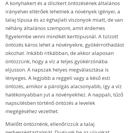
A konyhakert és a díszkert öntözésének általános 
irányelvei eltérőek lehetnek a növények igényei, a 
talaj típusa és az éghajlati viszonyok miatt, de van 
néhány általános szempont, amit érdemes 
figyelembe venni mindkét kerttípusnál. A túlzott 
öntözés káros lehet a növényekre, gyökérrothadást 
okozhat. Inkább ritkábban, de akkor alaposan 
öntözzünk, hogy a víz a teljes gyökérzónába 
eljusson. A napszak helyes megválasztása is 
lényeges. A legjobb a reggeli vagy a késő esti 
öntözés, amikor a párolgás alacsonyabb, így a víz 
hatékonyabban jut a növényekhez. A nappali, tűző 
napsütésben történő öntözés a levelek 
megégéséhez vezethet.
Mielőtt öntöznénk, ellenőrizzük a talaj 
nedvességtartalmát. Dugjunk be az ujjunkat 