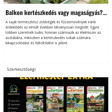
Balkon kertészkedés vagy magaságyás?
Helytakarékos kertészkedés
A saját termesztésű zöldségek és fűszernövények iránti
érdeklődés az elmúlt években látványosan megnőtt. Egyre
többen szeretnék tudni, honnan származik az élelmiszer az
l
asztalukra, miközben a kertészkedés sokak számára
kikapcsolódást és feltöltődést is jelent.
é
d
Szerkesztőségi