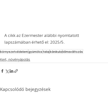
A cikk az Ezermester alábbi nyomtatott 
lapszámában érhető el: 2025/5.
környezetvédelem
gyümölcs
talaj
kánikula
klímaváltozás
Kert, növényápolás
Kapcsolódó bejegyzések