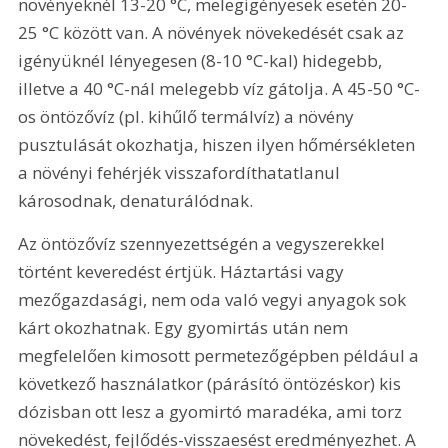
növényeknél 13-20 °C, melegigényesek esetén 20-
25 °C között van. A növények növekedését csak az 
igényüknél lényegesen (8-10 °C-kal) hidegebb, 
illetve a 40 °C-nál melegebb víz gátolja. A 45-50 °C-
os öntözővíz (pl. kihűlő termálvíz) a növény 
pusztulását okozhatja, hiszen ilyen hőmérsékleten 
a növényi fehérjék visszafordíthatatlanul 
károsodnak, denaturálódnak.
Az öntözővíz szennyezettségén a vegyszerekkel 
történt keveredést értjük. Háztartási vagy 
mezőgazdasági, nem oda való vegyi anyagok sok 
kárt okozhatnak. Egy gyomirtás után nem 
megfelelően kimosott permetezőgépben például a 
következő használatkor (párásító öntözéskor) kis 
dózisban ott lesz a gyomirtó maradéka, ami torz 
növekedést, fejlődés-visszaesést eredményezhet. A 