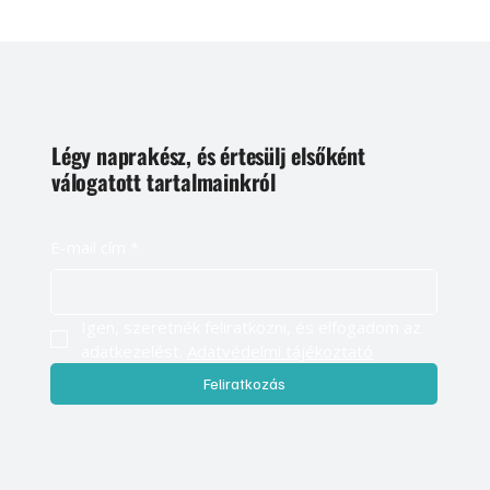
Légy naprakész, és értesülj elsőként
válogatott tartalmainkról
E-mail cím
*
Igen, szeretnék feliratkozni, és elfogadom az 
adatkezelést. 
Adatvédelmi tájékoztató
Feliratkozás