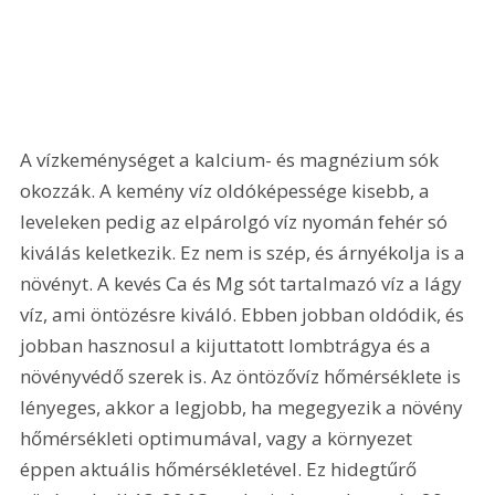
A vízkeménységet a kalcium- és magnézium sók 
okozzák. A kemény víz oldóképessége kisebb, a 
leveleken pedig az elpárolgó víz nyomán fehér só 
kiválás keletkezik. Ez nem is szép, és árnyékolja is a 
növényt. A kevés Ca és Mg sót tartalmazó víz a lágy 
víz, ami öntözésre kiváló. Ebben jobban oldódik, és 
jobban hasznosul a kijuttatott lombtrágya és a 
növényvédő szerek is. Az öntözővíz hőmérséklete is 
lényeges, akkor a legjobb, ha megegyezik a növény 
hőmérsékleti optimumával, vagy a környezet 
éppen aktuális hőmérsékletével. Ez hidegtűrő 