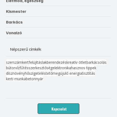
Életmód, egészség
Kismester
Barkács
Vonalzó
Népszerű címkék
szerszám
kert
felújítás
lakberendezés
kreatív ötlet
barkácsolás
bútor
víz
fűtés
szerkesztőség
elektronika
hasznos tippek
dísznövény
hőszigetelés
tető
megújuló energia
tisztítás
kerti munka
beton
nyár
Kapcsolat