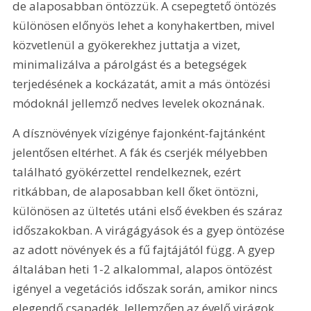
de alaposabban öntözzük. A csepegtető öntözés 
különösen előnyös lehet a konyhakertben, mivel 
közvetlenül a gyökerekhez juttatja a vizet, 
minimalizálva a párolgást és a betegségek 
terjedésének a kockázatát, amit a más öntözési 
módoknál jellemző nedves levelek okoznának.
A dísznövények vízigénye fajonként-fajtánként 
jelentősen eltérhet. A fák és cserjék mélyebben 
található gyökérzettel rendelkeznek, ezért 
ritkábban, de alaposabban kell őket öntözni, 
különösen az ültetés utáni első években és száraz 
időszakokban. A virágágyások és a gyep öntözése 
az adott növények és a fű fajtájától függ. A gyep 
általában heti 1-2 alkalommal, alapos öntözést 
igényel a vegetációs időszak során, amikor nincs 
elegendő csapadék. Jellemzően az évelő virágok 