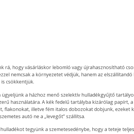
k rá, hogy vásárláskor lebomló vagy újrahasznosítható cs
ezzel nemcsak a környezetet védjük, hanem az elszállítandó 
is csökkentjük.
 ügyeljünk a házhoz menő szelektív hulladékgyűjtő tartályo
zerű használatára. A kék fedelű tartályba kizárólag papírt, a
 flakonokat, illetve fém italos dobozokat dobjunk, ezeket ki
szemetes autó ne a „levegőt” szállítsa.
 hulladékot tegyünk a szemetesedénybe, hogy a teteje telje