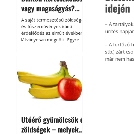
idején
vagy magaságyás?
Helytakarékos
A saját termesztésű zöldségek
– A tartályo
kertészkedés
és fűszernövények iránti
ürítés napján
érdeklődés az elmúlt években
látványosan megnőtt. Egyre
– A fertőző 
többen szeretnék tudni, honnan
stb.) zárt c
származik az élelmiszer az
már nem has
asztalukra, miközben a
kertészkedés sokak számára
kikapcsolódást és feltöltődést
is jelent.
Utóérő gyümölcsök és
zöldségek – melyek