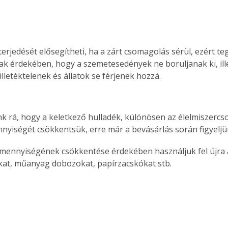
 terjedését elősegítheti, ha a zárt csomagolás sérül, ezért t
k érdekében, hogy a szemetesedények ne boruljanak ki, ill
lletéktelenek és állatok se férjenek hozzá.
k rá, hogy a keletkező hulladék, különösen az élelmiszerc
yiségét csökkentsük, erre már a bevásárlás során figyeljü
 mennyiségének csökkentése érdekében használjuk fel újra a
at, műanyag dobozokat, papírzacskókat stb.