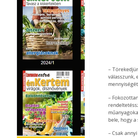
– Törekedjün
válasszunk, 
mennyiségét 
– Fokozottan
rendeltetéss
műanyagokat,
bele, hogy a 
– Csak annyi