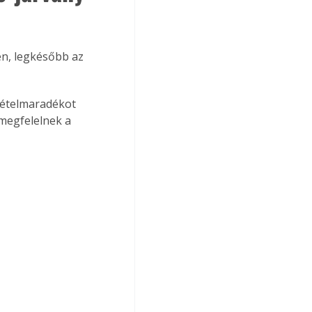
en, legkésőbb az 
 ételmaradékot 
megfelelnek a 