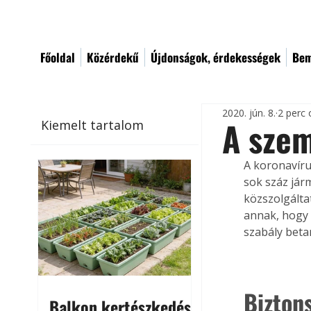
Főoldal
Közérdekű
Újdonságok, érdekességek
Bem
2020. jún. 8.
2 perc 
A szem
Kiemelt tartalom
A koronavíru
sok száz jár
közszolgálta
annak, hogy 
szabály beta
Bizton
Balkon kertészkedés