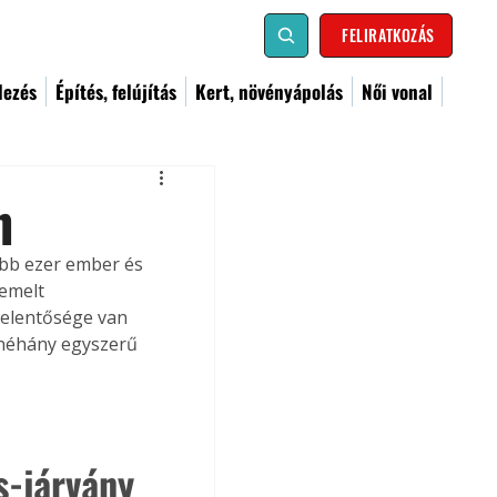
FELIRATKOZÁS
dezés
Építés, felújítás
Kert, növényápolás
Női vonal
n
öbb ezer ember és 
emelt 
jelentősége van 
 néhány egyszerű 
s-járvány 