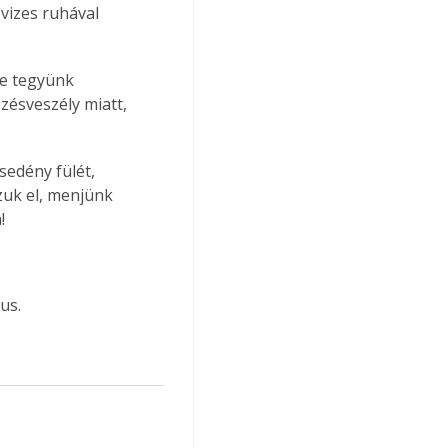
 vizes ruhával 
ne tegyünk 
zésveszély miatt, 
sedény fülét, 
uk el, menjünk 
!
us.