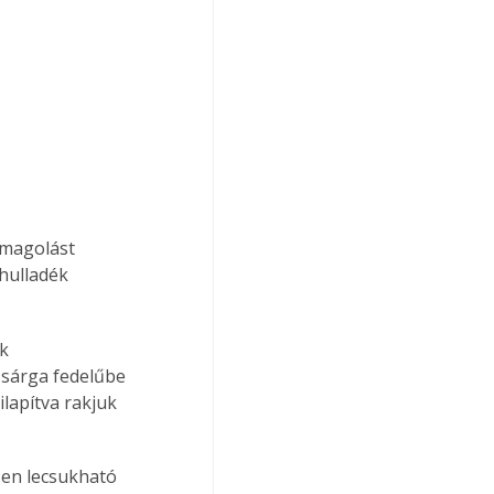
omagolást 
hulladék 
k 
 sárga fedelűbe 
lapítva rakjuk 
sen lecsukható 