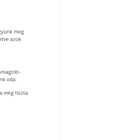
együnk meg 
etve azok 
somagoló-
nk oda.
 még tiszta 