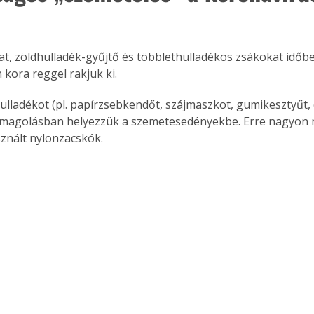
kat, zöldhulladék-gyűjtő és többlethulladékos zsákokat időb
 kora reggel rakjuk ki.
hulladékot (pl. papírzsebkendőt, szájmaszkot, gumikesztyűt,
somagolásban helyezzük a szemetesedényekbe. Erre nagyon 
znált nylonzacskók.