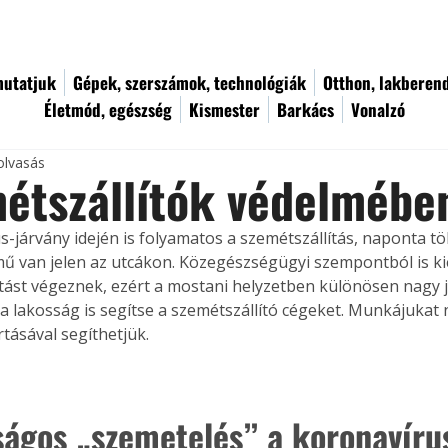
utatjuk
Gépek, szerszámok, technológiák
Otthon, lakberen
Életmód, egészség
Kismester
Barkács
Vonalzó
olvasás
étszállítók védelmébe
s-járvány idején is folyamatos a szemétszállítás, naponta t
mű van jelen az utcákon. Közegészségügyi szempontból is ki
tást végeznek, ezért a mostani helyzetben különösen nagy 
a lakosság is segítse a szemétszállító cégeket. Munkájukat
rtásával segíthetjük.
ságos „szemetelés” a koronavíru