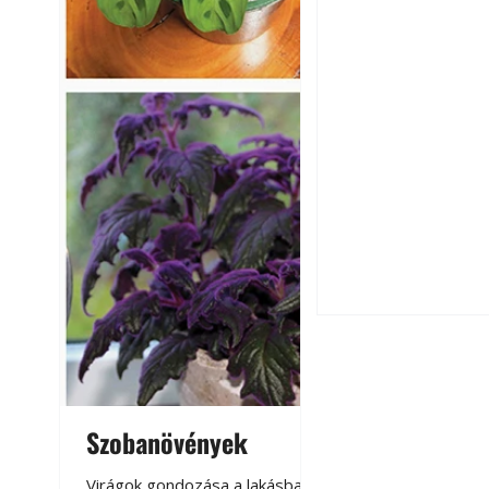
Extrém hőség: 7 
autónkat a nyári 
Szobanövények
Virágoskert: k
teraszon, laká
Virágok gondozása a lakásban,