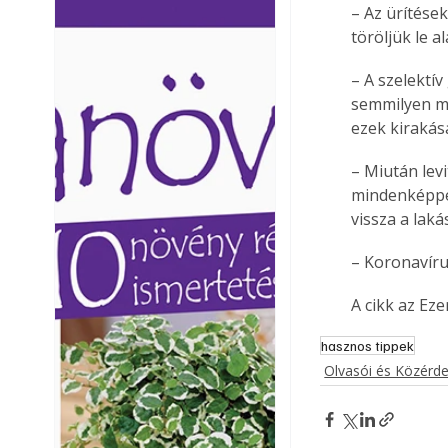
– Az ürítések
Ezermester lapszámai. A
Ezermester lapszámai
töröljük le 
Laptapir kényelmes megoldás,
Laptapir kényelmes 
mert: – t
mert: – t
– A szelektí
semmilyen má
ezek kirakásá
– Miután lev
mindenképpen
vissza a lak
– Koronavíru
A cikk az Ez
hasznos tippek
Olvasói és Közérd