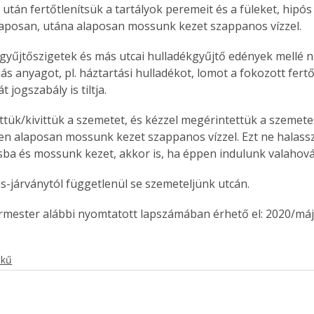
 után fertőtlenítsük a tartályok peremeit és a füleket, hipós
. A
alaposan, utána alaposan mossunk kezet szappanos vízzel.
megoldás,
v gyűjtőszigetek és más utcai hulladékgyűjtő edények mellé 
s anyagot, pl. háztartási hulladékot, lomot a fokozott fertő
t jogszabály is tiltja.
ittük/kivittük a szemetet, és kézzel megérintettük a szemete
 alaposan mossunk kezet szappanos vízzel. Ezt ne halassz
ásba és mossunk kezet, akkor is, ha éppen indulunk valahová
s-járványtól függetlenül se szemeteljünk utcán.
ermester alábbi nyomtatott lapszámában érhető el: 2020/máj
ekű