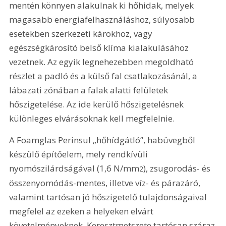
mentén könnyen alakulnak ki hőhidak, melyek 
magasabb energiafelhasználáshoz, súlyosabb 
esetekben szerkezeti károkhoz, vagy 
egészségkárosító belső klíma kialakulásához 
vezetnek. Az egyik legnehezebben megoldható 
részlet a padló és a külső fal csatlakozásánál, a 
lábazati zónában a falak alatti felületek 
hőszigetelése. Az ide kerülő hőszigetelésnek 
különleges elvárásoknak kell megfelelnie.
A Foamglas Perinsul „hőhídgátló”, habüvegből 
készülő építőelem, mely rendkívüli 
nyomószilárdságával (1,6 N/mm
), zsugorodás- és 
2
összenyomódás-mentes, illetve víz- és párazáró, 
valamint tartósan jó hőszigetelő tulajdonságaival 
megfelel az ezeken a helyeken elvárt 
követelményeknek. Keresztmetszete tartósan száraz 