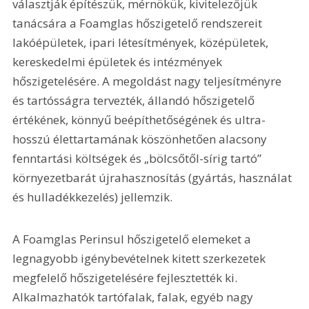
választják építészük, mérnökük, kivitelezőjük 
tanácsára a Foamglas hőszigetelő rendszereit 
lakóépületek, ipari létesítmények, középületek, 
kereskedelmi épületek és intézmények 
hőszigetelésére. A megoldást nagy teljesítményre 
és tartósságra tervezték, állandó hőszigetelő 
értékének, könnyű beépíthetőségének és ultra-
hosszú élettartamának köszönhetően alacsony 
fenntartási költségek és „bölcsőtől-sírig tartó” 
környezetbarát újrahasznosítás (gyártás, használat 
és hulladékkezelés) jellemzik.
A Foamglas Perinsul hőszigetelő elemeket a 
legnagyobb igénybevételnek kitett szerkezetek 
megfelelő hőszigetelésére fejlesztették ki. 
Alkalmazhatók tartófalak, falak, egyéb nagy 