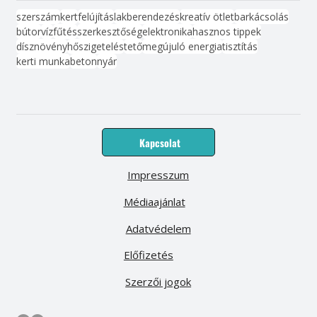
szerszám
kert
felújítás
lakberendezés
kreatív ötlet
barkácsolás
bútor
víz
fűtés
szerkesztőség
elektronika
hasznos tippek
dísznövény
hőszigetelés
tető
megújuló energia
tisztítás
kerti munka
beton
nyár
Kapcsolat
Impresszum
Médiaajánlat
Adatvédelem
Előfizetés
Szerzői jogok