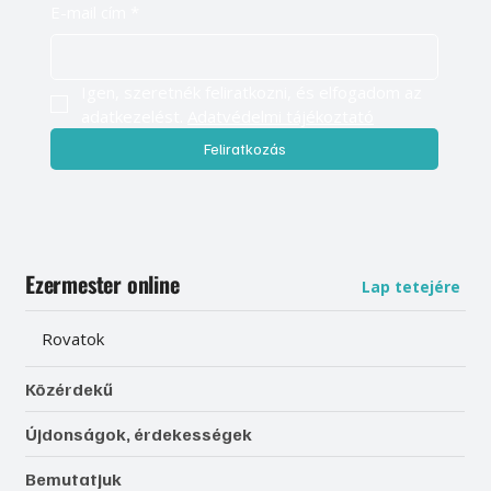
E-mail cím
*
Igen, szeretnék feliratkozni, és elfogadom az 
adatkezelést. 
Adatvédelmi tájékoztató
Feliratkozás
Ezermester online
Lap tetejére
Rovatok
Közérdekű
Újdonságok, érdekességek
Bemutatjuk