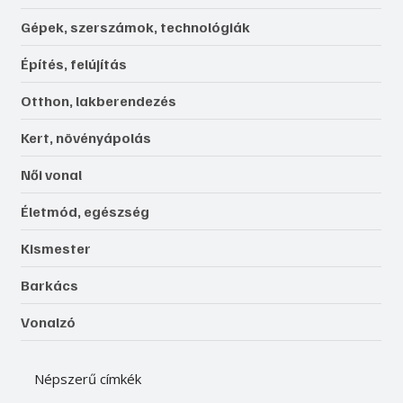
Gépek, szerszámok, technológiák
Építés, felújítás
Otthon, lakberendezés
Kert, növényápolás
Női vonal
Életmód, egészség
Kismester
Barkács
Vonalzó
Népszerű címkék