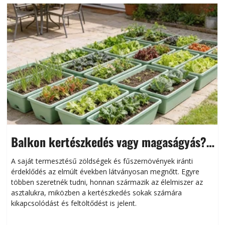
Balkon kertészkedés vagy magaságyás?
Helytakarékos kertészkedés
A saját termesztésű zöldségek és fűszernövények iránti
érdeklődés az elmúlt években látványosan megnőtt. Egyre
többen szeretnék tudni, honnan származik az élelmiszer az
l
asztalukra, miközben a kertészkedés sokak számára
kikapcsolódást és feltöltődést is jelent.
é
d