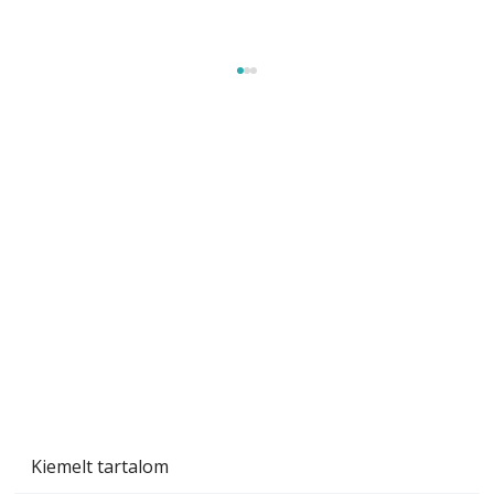
Beton járdalap készítése és lerakása – gyári
és saját készítésű megoldások
Kiemelt tartalom