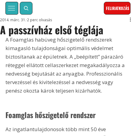
FELIRATKOZÁS
2014. márc. 31.
2 perc olvasás
A passzívház első téglája
A Foamglas habüveg hőszigetelő rendszerek 
kimagasló tulajdonságai optimális védelmet 
biztosítanak az épületnek. A „beépített” párazáró 
réteggel ellátott cellaszerkezet megakadályozza a 
nedvesség bejutását az anyagba. Professzionális 
tervezéssel és kivitelezéssel a nedvesség vagy 
penész okozta károk teljesen kizárhatók. 
Foamglas hőszigetelő rendszer 
Az ingatlantulajdonosok több mint 50 éve 