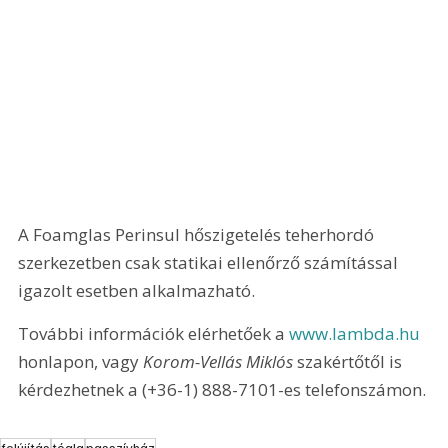
A Foamglas Perinsul hőszigetelés teherhordó 
szerkezetben csak statikai ellenőrző számítással 
igazolt esetben alkalmazható.
További információk elérhetőek a 
www.lambda.hu
honlapon, vagy 
Korom-Vellás Miklós
 szakértőtől is 
kérdezhetnek a (+36-1) 888-7101-es telefonszámon.
felújítás
tégla
passzívház