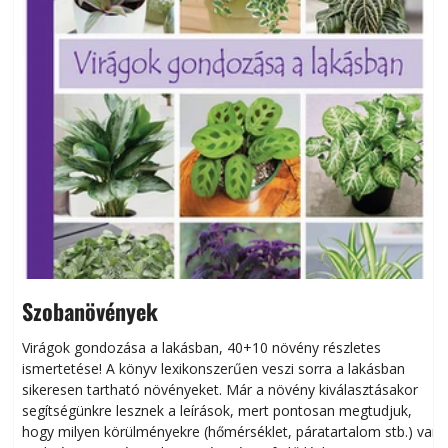
Szobanövények
Virágok gondozása a lakásban, 40+10 növény részletes
ismertetése! A könyv lexikonszerűen veszi sorra a lakásban
s
sikeresen tart­ha­tó növényeket. Már a növény kiválasztásakor
h
segítségünkre lesznek a leírások, mert pontosan megtudjuk,
k
hogy milyen körülményekre (hőmérséklet, páratartalom stb.) van