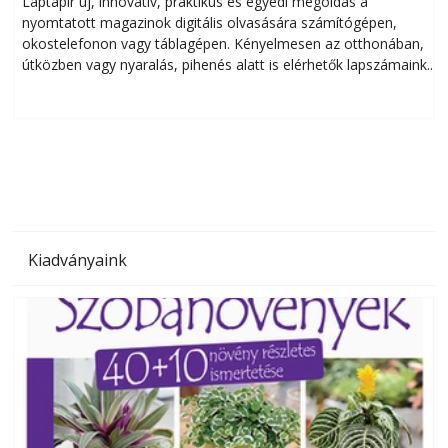
Laptapir új, innovatív, praktikus és egyedi megoldás a
L
nyomtatott magazinok digitális olvasására számítógépen,
okostelefonon vagy táblagépen. Kényelmesen az otthonában,
útközben vagy nyaralás, pihenés alatt is elérhetők lapszámaink.
ú
Bárhol, bármikor, akár külföldön élve vagy dolgozva is
B
olvashatók az Ezermester lapszámai. A Laptapir kényelmes
megoldás, mert: – t
Kiadványaink