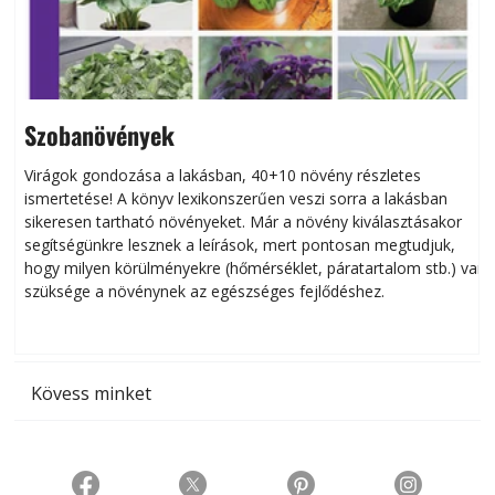
Szobanövények
Virágok gondozása a lakásban, 40+10 növény részletes
ismertetése! A könyv lexikonszerűen veszi sorra a lakásban
s
sikeresen tart­ha­tó növényeket. Már a növény kiválasztásakor
h
segítségünkre lesznek a leírások, mert pontosan megtudjuk,
k
hogy milyen körülményekre (hőmérséklet, páratartalom stb.) van
szüksége a növénynek az egészséges fejlődéshez.
t
Kövess minket