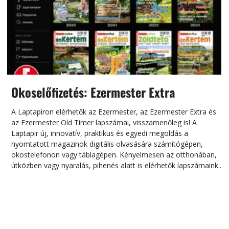
Okoselőfizetés: Ezermester Extra
A Laptapiron elérhetők az Ezermester, az Ezermester Extra és
az Ezermester Old Timer lapszámai, visszamenőleg is! A
Laptapir új, innovatív, praktikus és egyedi megoldás a
L
nyomtatott magazinok digitális olvasására számítógépen,
okostelefonon vagy táblagépen. Kényelmesen az otthonában,
útközben vagy nyaralás, pihenés alatt is elérhetők lapszámaink.
ú
Bárhol, bármikor, akár külföldön élve vagy dolgozva is
B
olvashatók az Ezermester lapszámai. A Laptapir kényelmes
megoldás, mert: – t