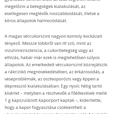
megelőzni a betegségek kialakulását, az 
esetlegesen meglévők rosszabbodását, illetve a 
kóros állapotok halmozódását.
A magas vércukorszint nagyon komoly kockázati 
tényező. Messze többről van itt szó, mint az 
inzulinrezisztencia, a cukorbetegség vagy az 
elhízás, habár már ezek is meglehetősen súlyos 
állapotok. Az emelkedett vércukorszint közrejátszik 
a rákrizikó megnövekedésében, az érkárosodás, a 
veseproblémák, az oszteoporózis vagy éppen a 
depresszió kialakulásában. Egy nyolc hétig tartó 
kísérlet – melyben a résztvevők a főétkezések mellé 
1 g kapszulázott kaporport kaptak –, kiderítette, 
hogy a kapor fogyasztása csökkentheti a 