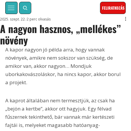
FELIRATKOZÁS
2025. szept. 22.
2 perc olvasás
A nagyon hasznos, „mellékes”
növény
A kapor nagyon jó példa arra, hogy vannak 
növények, amikre nem sokszor van szükség, de 
amikor van, akkor nagyon… Mondjuk 
uborkakovászoláskor, ha nincs kapor, akkor borul 
a projekt.
A kaprot általában nem termesztjük, az csak ha 
„bejön a kertbe”, akkor ott hagyjuk. Egy félvad 
fűszernek tekinthető, bár vannak már kertészeti 
fajtái is, melyeket magasabb hatóanyag-