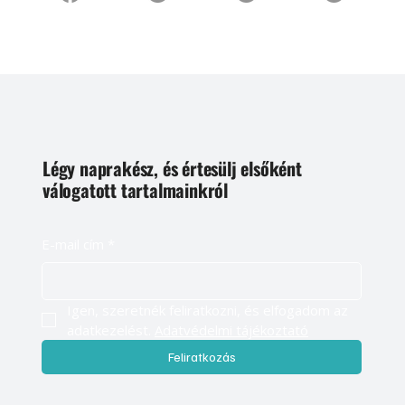
Légy naprakész, és értesülj elsőként
válogatott tartalmainkról
E-mail cím
*
Igen, szeretnék feliratkozni, és elfogadom az 
adatkezelést. 
Adatvédelmi tájékoztató
Feliratkozás