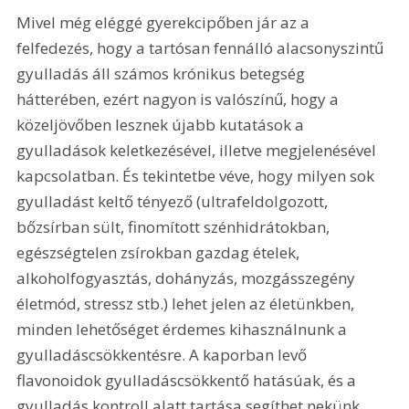
Mivel még eléggé gyerekcipőben jár az a 
felfedezés, hogy a tartósan fennálló alacsonyszintű 
gyulladás áll számos krónikus betegség 
hátterében, ezért nagyon is valószínű, hogy a 
közeljövőben lesznek újabb kutatások a 
gyulladások keletkezésével, illetve megjelenésével 
kapcsolatban. És tekintetbe véve, hogy milyen sok 
gyulladást keltő tényező (ultrafeldolgozott, 
bőzsírban sült, finomított szénhidrátokban, 
egészségtelen zsírokban gazdag ételek, 
alkoholfogyasztás, dohányzás, mozgásszegény 
életmód, stressz stb.) lehet jelen az életünkben, 
minden lehetőséget érdemes kihasználnunk a 
gyulladáscsökkentésre. A kaporban levő 
flavonoidok gyulladáscsökkentő hatásúak, és a 
gyulladás kontroll alatt tartása segíthet nekünk 