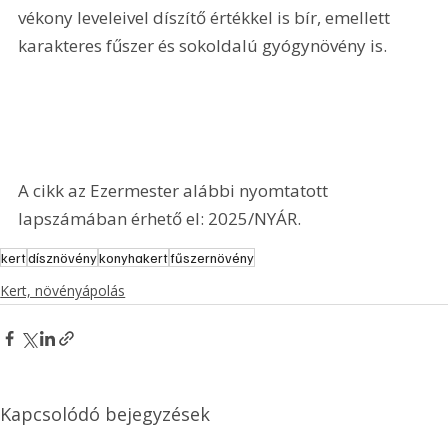
vékony leveleivel díszítő értékkel is bír, emellett 
karakteres fűszer és sokoldalú gyógynövény is.
A cikk az Ezermester alábbi nyomtatott 
lapszámában érhető el: 2025/NYÁR.
kert
dísznövény
konyhakert
fűszernövény
Kert, növényápolás
Kapcsolódó bejegyzések