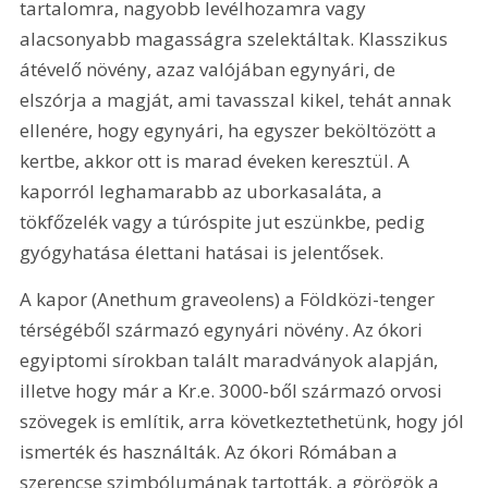
tartalomra, nagyobb levélhozamra vagy 
alacsonyabb magasságra szelektáltak. Klasszikus 
átévelő növény, azaz valójában egynyári, de 
elszórja a magját, ami tavasszal kikel, tehát annak 
ellenére, hogy egynyári, ha egyszer beköltözött a 
kertbe, akkor ott is marad éveken keresztül. A 
kaporról leghamarabb az uborkasaláta, a 
tökfőzelék vagy a túróspite jut eszünkbe, pedig 
gyógyhatása élettani hatásai is jelentősek. 
A kapor (Anethum graveolens) a Földközi-tenger 
térségéből származó egynyári növény. Az ókori 
egyiptomi sírokban talált maradványok alapján, 
illetve hogy már a Kr.e. 3000-ből származó orvosi 
szövegek is említik, arra következtethetünk, hogy jól 
ismerték és használták. Az ókori Rómában a 
szerencse szimbólumának tartották, a görögök a 