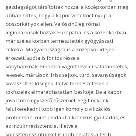
gazdagságot társították hozzá, a középkorban meg 
abban hittek, hogy a kapor védelmet nyújt a 
boszorkányok ellen. Valószínűleg római 
legionáriusok hozták Európába, és a középkorban 
már széles körben termesztették gyógyászati 
célokra. Magyarországra is a középkor idején 
érkezett, azóta is fontos része a 
konyhánknak. Finomra vágott levelei salátaöntetek, 
levesek, mártások, friss sajtok, túró, savanyúságok, 
kovászolt zöldségek illetve természetesen a 
tökfőzelék elmaradhatatlan ízesítője. De a kapor 
jóval több egyszerű fűszernél. Segít nekünk 
felülkerekedni több igen komoly civilizációs 
problémán, mint például a krónikus gyulladás, és 
az inzulinrezisztencia, illetve a 
koleszterinszintünket is jobb belátásra téríti.