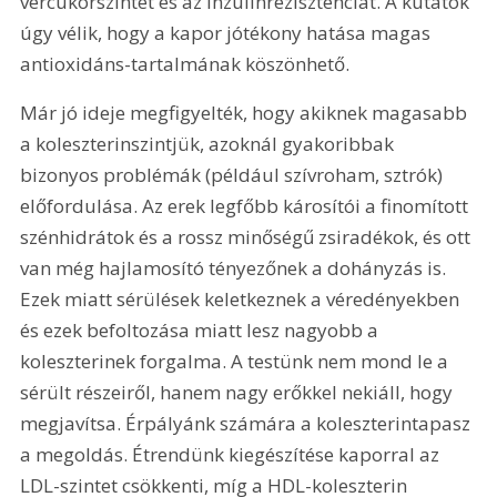
vércukorszintet és az inzulinrezisztenciát. A kutatók 
úgy vélik, hogy a kapor jótékony hatása magas 
antioxidáns-tartalmának köszönhető.
Már jó ideje megfigyelték, hogy akiknek magasabb 
a koleszterinszintjük, azoknál gyakoribbak 
bizonyos problémák (például szívroham, sztrók) 
előfordulása. Az erek legfőbb károsítói a finomított 
szénhidrátok és a rossz minőségű zsiradékok, és ott 
van még hajlamosító tényezőnek a dohányzás is. 
Ezek miatt sérülések keletkeznek a véredényekben 
és ezek befoltozása miatt lesz nagyobb a 
koleszterinek forgalma. A testünk nem mond le a 
sérült részeiről, hanem nagy erőkkel nekiáll, hogy 
megjavítsa. Érpályánk számára a koleszterintapasz 
a megoldás. Étrendünk kiegészítése kaporral az 
LDL-szintet csökkenti, míg a HDL-koleszterin 