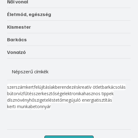
Női vonal
Életmód, egészség
Kismester
Barkács
Vonalzó
Népszerű címkék
szerszám
kert
felújítás
lakberendezés
kreatív ötlet
barkácsolás
bútor
víz
fűtés
szerkesztőség
elektronika
hasznos tippek
dísznövény
hőszigetelés
tető
megújuló energia
tisztítás
kerti munka
beton
nyár