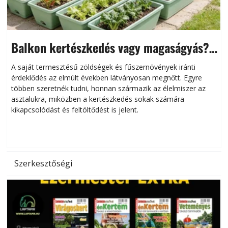
Balkon kertészkedés vagy magaságyás?
Helytakarékos kertészkedés
A saját termesztésű zöldségek és fűszernövények iránti
érdeklődés az elmúlt években látványosan megnőtt. Egyre
többen szeretnék tudni, honnan származik az élelmiszer az
l
asztalukra, miközben a kertészkedés sokak számára
kikapcsolódást és feltöltődést is jelent.
é
d
Szerkesztőségi